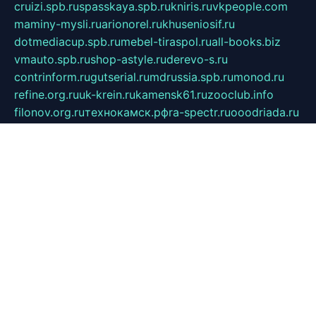
cruizi.spb.ru
spasskaya.spb.ru
kniris.ru
vkpeople.com
maminy-mysli.ru
arionorel.ru
khuseniosif.ru
dotmediacup.spb.ru
mebel-tiraspol.ru
all-books.biz
vmauto.spb.ru
shop-astyle.ru
derevo-s.ru
contrinform.ru
gutserial.ru
mdrussia.spb.ru
monod.ru
refine.org.ru
uk-krein.ru
kamensk61.ru
zooclub.info
filonov.org.ru
технокамск.рф
ra-spectr.ru
ooodriada.ru
promelmash.spb.ru
ixtys.spb.ru
fccity.ru
glamourstudio.spb.ru
kola-nature.org
spbmaster.spb.ru
musicoutlet.ru
china.msk.ru
bulldog.su
grimm-online.ru
outlander.net.ru
maga.spb.ru
anime-sell.ru
keseloy.ru
газприборсервис.рф
karmin.spb.ru
shekswood.ru
tischlermebel.ru
automall66.ru
mag-vladimir.ru
yardbar.ru
kiwitour.spb.ru
indesign.com.ru
freestylemebel.ru
bany-samara.ru
rsei.ru
naidisvoyput.ru
mgsn-invest.ru
ipkamerasannce.ru
alicante-house.ru
ibelka74.ru
cozyhouse.info
vlkargalev-studio.ru
700mb.ru
figura-ufa.ru
alina-live.ru