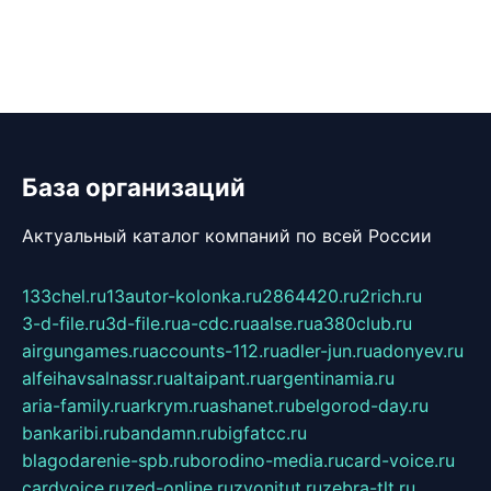
База организаций
Актуальный каталог компаний по всей России
133chel.ru
13autor-kolonka.ru
2864420.ru
2rich.ru
3-d-file.ru
3d-file.ru
a-cdc.ru
aalse.ru
a380club.ru
airgungames.ru
accounts-112.ru
adler-jun.ru
adonyev.ru
alfeihavsalnassr.ru
altaipant.ru
argentinamia.ru
aria-family.ru
arkrym.ru
ashanet.ru
belgorod-day.ru
bankaribi.ru
bandamn.ru
bigfatcc.ru
blagodarenie-spb.ru
borodino-media.ru
card-voice.ru
cardvoice.ru
zed-online.ru
zvonitut.ru
zebra-tlt.ru