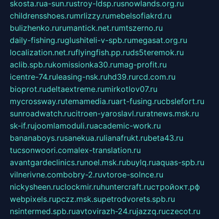
skosta.ru
a-sun.ru
stroy-ldsp.ru
snowlands.org.ru
childrensshoes.ru
mrlizzy.ru
mebelsofiakrd.ru
bulizhenko.ru
rumantick.net.ru
mtszerno.ru
daily-fishing.ru
glushiteli-v-spb.ru
megasat.org.ru
localization.net.ru
flyingfish.pp.ru
ds5teremok.ru
aclib.spb.ru
komissionka30.ru
mag-profit.ru
icentre-74.ru
leasing-nsk.ru
hd39.ru
rcd.com.ru
bioprot.ru
deltaextreme.ru
mirkotlov07.ru
mycrossway.ru
temamedia.ru
art-fusing.ru
cbslefort.ru
sunroadwatch.ru
citroen-yaroslavl.ru
ratnews.msk.ru
sk-if.ru
joomlamoduli.ru
academic-work.ru
bananaboys.ru
sanekua.ru
lianafrukt.ru
beta43.ru
tucsonwoori.com
alex-translation.ru
avantgardeclinics.ru
noel.msk.ru
buylq.ru
aquas-spb.ru
vilnerivne.com
bobry-2.ru
vtoroe-solnce.ru
nickysheen.ru
clockmir.ru
huntercraft.ru
стройокт.рф
webpixels.ru
pczz.msk.su
petrodvorets.spb.ru
nsintermed.spb.ru
avtovirazh-24.ru
jazzq.ru
czecot.ru