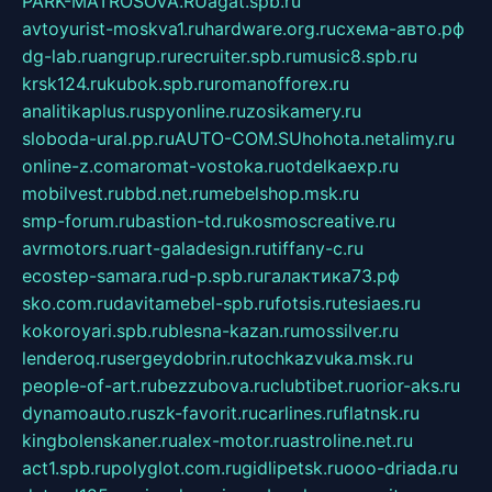
PARK-MATROSOVA.RU
agat.spb.ru
avtoyurist-moskva1.ru
hardware.org.ru
схема-авто.рф
dg-lab.ru
angrup.ru
recruiter.spb.ru
music8.spb.ru
krsk124.ru
kubok.spb.ru
romanofforex.ru
analitikaplus.ru
spyonline.ru
zosikamery.ru
sloboda-ural.pp.ru
AUTO-COM.SU
hohota.net
alimy.ru
online-z.com
aromat-vostoka.ru
otdelkaexp.ru
mobilvest.ru
bbd.net.ru
mebelshop.msk.ru
smp-forum.ru
bastion-td.ru
kosmoscreative.ru
avrmotors.ru
art-galadesign.ru
tiffany-c.ru
ecostep-samara.ru
d-p.spb.ru
галактика73.рф
sko.com.ru
davitamebel-spb.ru
fotsis.ru
tesiaes.ru
kokoroyari.spb.ru
blesna-kazan.ru
mossilver.ru
lenderoq.ru
sergeydobrin.ru
tochkazvuka.msk.ru
people-of-art.ru
bezzubova.ru
clubtibet.ru
orior-aks.ru
dynamoauto.ru
szk-favorit.ru
carlines.ru
flatnsk.ru
kingbolenskaner.ru
alex-motor.ru
astroline.net.ru
act1.spb.ru
polyglot.com.ru
gidlipetsk.ru
ooo-driada.ru