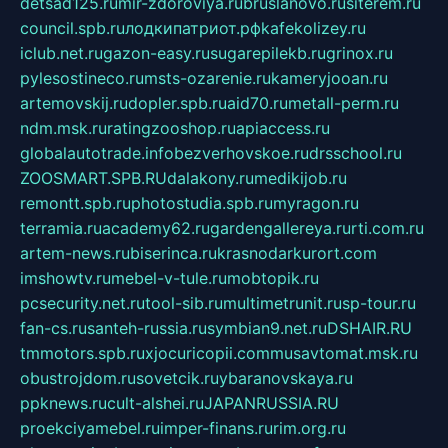
detsad125.ru
mir-zdoroviya.ru
bruslanovo.ru
siterem.ru
council.spb.ru
лодкипатриот.рф
kafekolizey.ru
iclub.net.ru
gazon-easy.ru
sugarepilekb.ru
grinox.ru
pylesostineco.ru
msts-ozarenie.ru
kameryjooan.ru
artemovskij.ru
dopler.spb.ru
aid70.ru
metall-perm.ru
ndm.msk.ru
ratingzooshop.ru
apiaccess.ru
globalautotrade.info
bezverhovskoe.ru
drsschool.ru
ZOOSMART.SPB.RU
dalakony.ru
medikijob.ru
remontt.spb.ru
photostudia.spb.ru
myragon.ru
terramia.ru
academy62.ru
gardengallereya.ru
rti.com.ru
artem-news.ru
biserinca.ru
krasnodarkurort.com
imshowtv.ru
mebel-v-tule.ru
mobtopik.ru
pcsecurity.net.ru
tool-sib.ru
multimetrunit.ru
sp-tour.ru
fan-cs.ru
santeh-russia.ru
symbian9.net.ru
DSHAIR.RU
tmmotors.spb.ru
xjocuricopii.com
musavtomat.msk.ru
obustrojdom.ru
sovetcik.ru
ybaranovskaya.ru
ppknews.ru
cult-alshei.ru
JAPANRUSSIA.RU
proekciyamebel.ru
imper-finans.ru
rim.org.ru