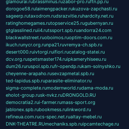
glamourai.ru
brassminus.ru
zabor-pro.ru
ftn.pp.ru
dorogoe58.ru
laimengpacker.ru
kuzova-zapchasti.ru
sageerp.ru
taxodrom.ru
dsrazvitie.ru
hardcity.net.ru
ratinghomegames.ru
topservice25.ru
gubernyan.ru
gtglasslined.ru
ii4.ru
tssport.spb.ru
andorra24.com
blackwallstreet.ru
oboimos.ru
optim-doors.com.ru
ikuch.ru
nycr.org.ru
npa21.ru
vremya-ch.spb.ru
desert000.ru
ivtorgi.ru
ifiori.ru
catalog-statei.ru
dcv.org.ru
spetsmaster174.ru
ipkameryhiseeu.ru
dum26.ru
ruspol.spb.ru
fr-opendp.ru
kam-solnyshko.ru
cheyenne-arapaho.ru
sevzapmetal.spb.ru
ted-lapidus.spb.ru
parasite-eliminator.ru
sigma-complete.ru
modernworld.ru
dama-moda.ru
eholot-group.ru
sk-nvkz.ru
DRONGOLD.RU
democratia2.ru
i-farmer.ru
mass-sport.org
jablonex.spb.ru
bookmess.ru
linkword.ru
refineua.com.ru
cs-spec.net.ru
altay-mebel.ru
DNK-THEATRE.RU
mechaniks.spb.ru
ipcamtechage.ru