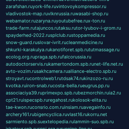
zarafshan.ru
york-life.ru
vintovoykompressor.ru
vladivostok-map.ru
vlknrussia.ru
wasabi-shop.ru
webamator.ru
zaryna.ru
youtubefree.ru
x-ton.ru
trade-farm.ru
tajuncos.ru
taksu.ru
tor-lyubov-i-grom.ru
spayderhed-2022.ru
splclub.ru
stoppamedia.ru
snow-guard.ru
slovar-ivrit.ru
cleanmedicine.ru
shkurki-karakulya.ru
kanotiforet.spb.ru
tutmassage.ru
ecolog.org.ru
praga.spb.ru
falcorussia.ru
autodoctorservis.ru
kamertondom.spb.ru
net-life.net.ru
avto-vozim.ru
sakhcamera.ru
alliance-electro.spb.ru
stroyavt.ru
controlweb1.ru
tdsak74.ru
kinzozo-ru.ru
kvotka.ru
iron-snab.ru
costa-bella.ru
eugrus.pp.ru
associaciya39.ru
primexpo.spb.ru
bezmorchin.ru
ia2.ru
cpt21.ru
ispecspb.ru
regahost.ru
kolosok-elita.ru
tae-kwon.ru
consrio.com.ru
insiam.ru
avegainfo.ru
archery161.ru
bigencyclica.ru
vlast16.ru
korru.net
sarmiento.spb.su
extelopedia.ru
lammin-suo.spb.ru
iskatour.spb.ru
snpi.org.ru
running-line.ru