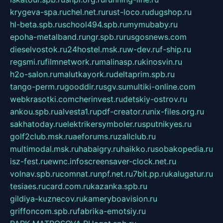
krygeva-spa.ru
chel.net.ru
rust-loco.ru
dugshop.ru
hl-beta.spb.ru
school494.spb.ru
mymubaby.ru
epoha-metalband.ru
ngr.spb.ru
rusgosnews.com
dieselvostok.ru
24hostel.msk.ru
w-dev.ru
f-ship.ru
regsmi.ru
filmnetwork.ru
malinasp.ru
kinosvin.ru
h2o-salon.ru
malutkayork.ru
deltaprim.spb.ru
tango-perm.ru
gooddir.ru
sgv.su
multiki-online.com
webkrasotki.com
cherinvest.ru
detskiy-ostrov.ru
ankou.spb.ru
alvesta1.ru
pdf-creator.ru
nix-files.org.ru
sakhatoday.ru
elektrikersymboler.ru
sputnikyes.ru
golf2club.msk.ru
aeforums.ru
zallclub.ru
multimodal.msk.ru
habaigry.ru
haikko.ru
sobakopedia.ru
isz-fest.ru
ewnc.info
screensaver-clock.net.ru
volnav.spb.ru
comnat.ru
npf.net.ru
7bit.pp.ru
kalugatur.ru
tesiaes.ru
card.com.ru
kazanka.spb.ru
gildiya-kuznecov.ru
kameryboavision.ru
griffoncom.spb.ru
fabrika-emotsiy.ru