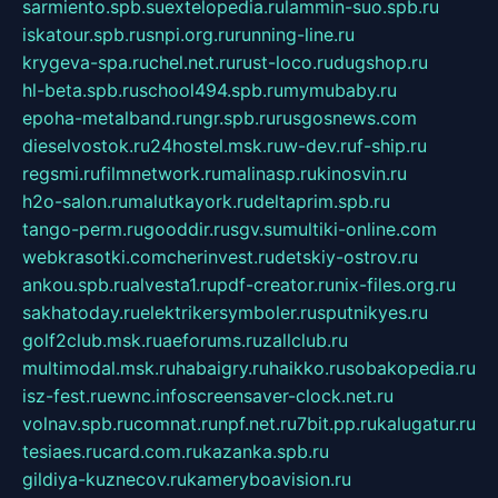
sarmiento.spb.su
extelopedia.ru
lammin-suo.spb.ru
iskatour.spb.ru
snpi.org.ru
running-line.ru
krygeva-spa.ru
chel.net.ru
rust-loco.ru
dugshop.ru
hl-beta.spb.ru
school494.spb.ru
mymubaby.ru
epoha-metalband.ru
ngr.spb.ru
rusgosnews.com
dieselvostok.ru
24hostel.msk.ru
w-dev.ru
f-ship.ru
regsmi.ru
filmnetwork.ru
malinasp.ru
kinosvin.ru
h2o-salon.ru
malutkayork.ru
deltaprim.spb.ru
tango-perm.ru
gooddir.ru
sgv.su
multiki-online.com
webkrasotki.com
cherinvest.ru
detskiy-ostrov.ru
ankou.spb.ru
alvesta1.ru
pdf-creator.ru
nix-files.org.ru
sakhatoday.ru
elektrikersymboler.ru
sputnikyes.ru
golf2club.msk.ru
aeforums.ru
zallclub.ru
multimodal.msk.ru
habaigry.ru
haikko.ru
sobakopedia.ru
isz-fest.ru
ewnc.info
screensaver-clock.net.ru
volnav.spb.ru
comnat.ru
npf.net.ru
7bit.pp.ru
kalugatur.ru
tesiaes.ru
card.com.ru
kazanka.spb.ru
gildiya-kuznecov.ru
kameryboavision.ru