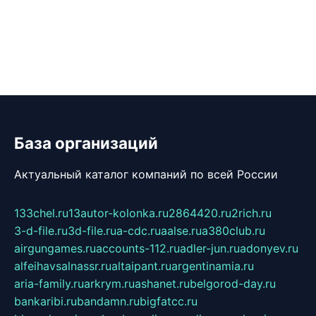
База организаций
Актуальный каталог компаний по всей России
133chel.ru
13autor-kolonka.ru
2864420.ru
2rich.ru
3-d-file.ru
3d-file.ru
a-cdc.ru
aalse.ru
a380club.ru
airgungames.ru
accounts-112.ru
adler-jun.ru
adonyev.ru
alfeihavsalnassr.ru
altaipant.ru
argentinamia.ru
aria-family.ru
arkrym.ru
ashanet.ru
belgorod-day.ru
bankaribi.ru
bandamn.ru
bigfatcc.ru