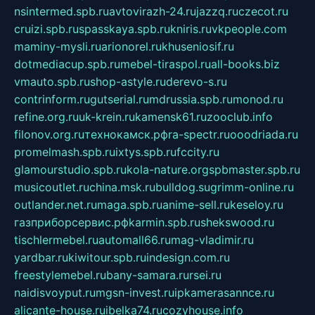
nsintermed.spb.ru
avtovirazh-24.ru
jazzq.ru
czecot.ru
cruizi.spb.ru
spasskaya.spb.ru
kniris.ru
vkpeople.com
maminy-mysli.ru
arionorel.ru
khuseniosif.ru
dotmediacup.spb.ru
mebel-tiraspol.ru
all-books.biz
vmauto.spb.ru
shop-astyle.ru
derevo-s.ru
contrinform.ru
gutserial.ru
mdrussia.spb.ru
monod.ru
refine.org.ru
uk-krein.ru
kamensk61.ru
zooclub.info
filonov.org.ru
технокамск.рф
ra-spectr.ru
ooodriada.ru
promelmash.spb.ru
ixtys.spb.ru
fccity.ru
glamourstudio.spb.ru
kola-nature.org
spbmaster.spb.ru
musicoutlet.ru
china.msk.ru
bulldog.su
grimm-online.ru
outlander.net.ru
maga.spb.ru
anime-sell.ru
keseloy.ru
газприборсервис.рф
karmin.spb.ru
shekswood.ru
tischlermebel.ru
automall66.ru
mag-vladimir.ru
yardbar.ru
kiwitour.spb.ru
indesign.com.ru
freestylemebel.ru
bany-samara.ru
rsei.ru
naidisvoyput.ru
mgsn-invest.ru
ipkamerasannce.ru
alicante-house.ru
ibelka74.ru
cozyhouse.info