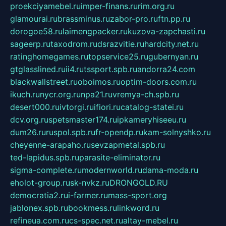
proekciyamebel.ru
imper-finans.ru
rim.org.ru
glamourai.ru
brassminus.ru
zabor-pro.ru
ftn.pp.ru
dorogoe58.ru
laimengpacker.ru
kuzova-zapchasti.ru
sageerp.ru
taxodrom.ru
dsrazvitie.ru
hardcity.net.ru
ratinghomegames.ru
topservice25.ru
gubernyan.ru
gtglasslined.ru
ii4.ru
tssport.spb.ru
andorra24.com
blackwallstreet.ru
oboimos.ru
optim-doors.com.ru
ikuch.ru
nycr.org.ru
npa21.ru
vremya-ch.spb.ru
desert000.ru
ivtorgi.ru
ifiori.ru
catalog-statei.ru
dcv.org.ru
spetsmaster174.ru
ipkameryhiseeu.ru
dum26.ru
ruspol.spb.ru
fr-opendp.ru
kam-solnyshko.ru
cheyenne-arapaho.ru
sevzapmetal.spb.ru
ted-lapidus.spb.ru
parasite-eliminator.ru
sigma-complete.ru
modernworld.ru
dama-moda.ru
eholot-group.ru
sk-nvkz.ru
DRONGOLD.RU
democratia2.ru
i-farmer.ru
mass-sport.org
jablonex.spb.ru
bookmess.ru
linkword.ru
refineua.com.ru
cs-spec.net.ru
altay-mebel.ru