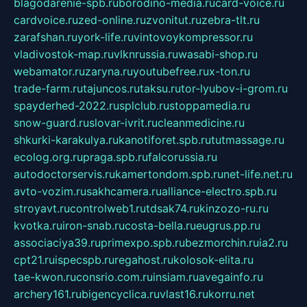
blagodarenie-spb.ru
borodino-media.ru
card-voice.ru
cardvoice.ru
zed-online.ru
zvonitut.ru
zebra-tlt.ru
zarafshan.ru
york-life.ru
vintovoykompressor.ru
vladivostok-map.ru
vlknrussia.ru
wasabi-shop.ru
webamator.ru
zaryna.ru
youtubefree.ru
x-ton.ru
trade-farm.ru
tajuncos.ru
taksu.ru
tor-lyubov-i-grom.ru
spayderhed-2022.ru
splclub.ru
stoppamedia.ru
snow-guard.ru
slovar-ivrit.ru
cleanmedicine.ru
shkurki-karakulya.ru
kanotiforet.spb.ru
tutmassage.ru
ecolog.org.ru
praga.spb.ru
falcorussia.ru
autodoctorservis.ru
kamertondom.spb.ru
net-life.net.ru
avto-vozim.ru
sakhcamera.ru
alliance-electro.spb.ru
stroyavt.ru
controlweb1.ru
tdsak74.ru
kinzozo-ru.ru
kvotka.ru
iron-snab.ru
costa-bella.ru
eugrus.pp.ru
associaciya39.ru
primexpo.spb.ru
bezmorchin.ru
ia2.ru
cpt21.ru
ispecspb.ru
regahost.ru
kolosok-elita.ru
tae-kwon.ru
consrio.com.ru
insiam.ru
avegainfo.ru
archery161.ru
bigencyclica.ru
vlast16.ru
korru.net