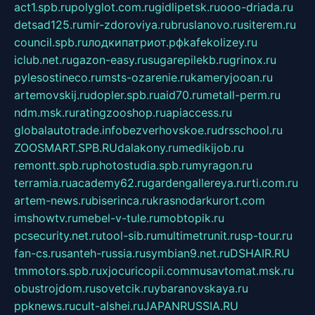
act1.spb.ru
polyglot.com.ru
gidlipetsk.ru
ooo-driada.ru
detsad125.ru
mir-zdoroviya.ru
bruslanovo.ru
siterem.ru
council.spb.ru
лодкипатриот.рф
kafekolizey.ru
iclub.net.ru
gazon-easy.ru
sugarepilekb.ru
grinox.ru
pylesostineco.ru
msts-ozarenie.ru
kameryjooan.ru
artemovskij.ru
dopler.spb.ru
aid70.ru
metall-perm.ru
ndm.msk.ru
ratingzooshop.ru
apiaccess.ru
globalautotrade.info
bezverhovskoe.ru
drsschool.ru
ZOOSMART.SPB.RU
dalakony.ru
medikijob.ru
remontt.spb.ru
photostudia.spb.ru
myragon.ru
terramia.ru
academy62.ru
gardengallereya.ru
rti.com.ru
artem-news.ru
biserinca.ru
krasnodarkurort.com
imshowtv.ru
mebel-v-tule.ru
mobtopik.ru
pcsecurity.net.ru
tool-sib.ru
multimetrunit.ru
sp-tour.ru
fan-cs.ru
santeh-russia.ru
symbian9.net.ru
DSHAIR.RU
tmmotors.spb.ru
xjocuricopii.com
musavtomat.msk.ru
obustrojdom.ru
sovetcik.ru
ybaranovskaya.ru
ppknews.ru
cult-alshei.ru
JAPANRUSSIA.RU