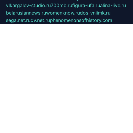
vlkargalev-studio.ru
700mb.ru
figura-ufa.ru
alina-live.ru
belarusiannews.ru
womenknow.ru
dos-vniimk.ru
sega.net.ru
dv.net.ru
phenomenonsofhistory.com
telesputnik.net.ru
wall.pp.ru
pylesosroidmi.ru
gtc-clan.ru
cligs.ru
bibikazap.ru
popova.org.ru
netwhistler.spb.ru
bellvil.ru
bonzon.ru
iss-vladik.ru
defiparis.net.ru
las-gryzas.ru
amku.ru
electednews.spb.ru
feather.org.ru
spar72.ru
tankiigri.ru
dominus.com.ru
ibtree.ru
sanykool.pp.ru
unixlib.org.ru
menatep.spb.ru
gartenterrassen.ru
printeka.ru
skvozilka.com.ru
parkovka-pub.ru
lovemobi.ru
art-ru.ru
emulatorz.com.ru
alucomp.com.ru
tatforum.com.ru
alternativa-profi.ru
dermakler.ru
artsurvey.ru
aredir.ru
khimspas.ru
centr-maxi.ru
2018r.ru
bort-stomer-defort.ru
professional2.ru
gibsons.ru
artselena.ru
art-pilot.ru
ingredient.spb.ru
npfpolimer.spb.ru
argentum.spb.ru
hom-edu.ru
af-num.ru
cashadvanceamericasev.org
trexp.spb.ru