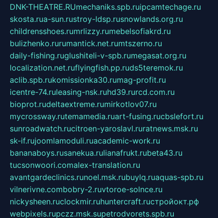
DNK-THEATRE.RU
mechaniks.spb.ru
ipcamtechage.ru
skosta.ru
a-sun.ru
stroy-ldsp.ru
snowlands.org.ru
childrensshoes.ru
mrlizzy.ru
mebelsofiakrd.ru
bulizhenko.ru
rumantick.net.ru
mtszerno.ru
daily-fishing.ru
glushiteli-v-spb.ru
megasat.org.ru
localization.net.ru
flyingfish.pp.ru
ds5teremok.ru
aclib.spb.ru
komissionka30.ru
mag-profit.ru
icentre-74.ru
leasing-nsk.ru
hd39.ru
rcd.com.ru
bioprot.ru
deltaextreme.ru
mirkotlov07.ru
mycrossway.ru
temamedia.ru
art-fusing.ru
cbslefort.ru
sunroadwatch.ru
citroen-yaroslavl.ru
ratnews.msk.ru
sk-if.ru
joomlamoduli.ru
academic-work.ru
bananaboys.ru
sanekua.ru
lianafrukt.ru
beta43.ru
tucsonwoori.com
alex-translation.ru
avantgardeclinics.ru
noel.msk.ru
buylq.ru
aquas-spb.ru
vilnerivne.com
bobry-2.ru
vtoroe-solnce.ru
nickysheen.ru
clockmir.ru
huntercraft.ru
стройокт.рф
webpixels.ru
pczz.msk.su
petrodvorets.spb.ru