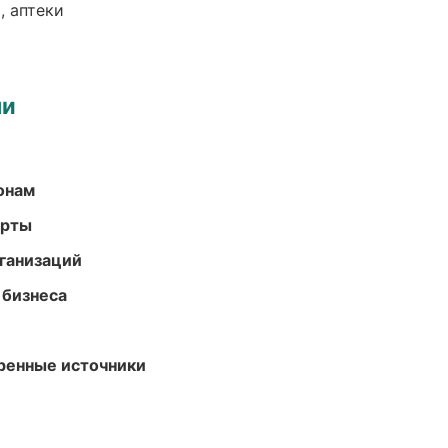
, аптеки
ми
онам
арты
ганизаций
 бизнеса
еренные источники