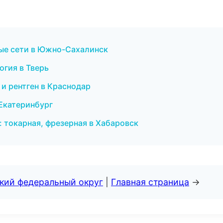
ные сети в Южно-Сахалинск
огия в Тверь
 и рентген в Краснодар
 Екатеринбург
 токарная, фрезерная в Хабаровск
ский федеральный округ
|
Главная страница
→