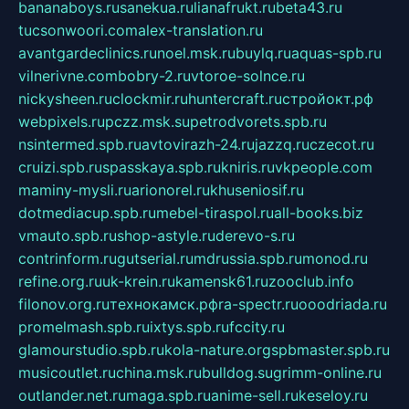
bananaboys.ru
sanekua.ru
lianafrukt.ru
beta43.ru
tucsonwoori.com
alex-translation.ru
avantgardeclinics.ru
noel.msk.ru
buylq.ru
aquas-spb.ru
vilnerivne.com
bobry-2.ru
vtoroe-solnce.ru
nickysheen.ru
clockmir.ru
huntercraft.ru
стройокт.рф
webpixels.ru
pczz.msk.su
petrodvorets.spb.ru
nsintermed.spb.ru
avtovirazh-24.ru
jazzq.ru
czecot.ru
cruizi.spb.ru
spasskaya.spb.ru
kniris.ru
vkpeople.com
maminy-mysli.ru
arionorel.ru
khuseniosif.ru
dotmediacup.spb.ru
mebel-tiraspol.ru
all-books.biz
vmauto.spb.ru
shop-astyle.ru
derevo-s.ru
contrinform.ru
gutserial.ru
mdrussia.spb.ru
monod.ru
refine.org.ru
uk-krein.ru
kamensk61.ru
zooclub.info
filonov.org.ru
технокамск.рф
ra-spectr.ru
ooodriada.ru
promelmash.spb.ru
ixtys.spb.ru
fccity.ru
glamourstudio.spb.ru
kola-nature.org
spbmaster.spb.ru
musicoutlet.ru
china.msk.ru
bulldog.su
grimm-online.ru
outlander.net.ru
maga.spb.ru
anime-sell.ru
keseloy.ru