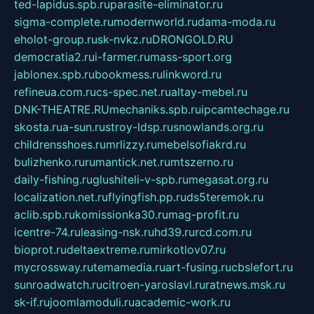
ted-lapidus.spb.ru
parasite-eliminator.ru
sigma-complete.ru
modernworld.ru
dama-moda.ru
eholot-group.ru
sk-nvkz.ru
DRONGOLD.RU
democratia2.ru
i-farmer.ru
mass-sport.org
jablonex.spb.ru
bookmess.ru
linkword.ru
refineua.com.ru
cs-spec.net.ru
altay-mebel.ru
DNK-THEATRE.RU
mechaniks.spb.ru
ipcamtechage.ru
skosta.ru
a-sun.ru
stroy-ldsp.ru
snowlands.org.ru
childrensshoes.ru
mrlizzy.ru
mebelsofiakrd.ru
bulizhenko.ru
rumantick.net.ru
mtszerno.ru
daily-fishing.ru
glushiteli-v-spb.ru
megasat.org.ru
localization.net.ru
flyingfish.pp.ru
ds5teremok.ru
aclib.spb.ru
komissionka30.ru
mag-profit.ru
icentre-74.ru
leasing-nsk.ru
hd39.ru
rcd.com.ru
bioprot.ru
deltaextreme.ru
mirkotlov07.ru
mycrossway.ru
temamedia.ru
art-fusing.ru
cbslefort.ru
sunroadwatch.ru
citroen-yaroslavl.ru
ratnews.msk.ru
sk-if.ru
joomlamoduli.ru
academic-work.ru