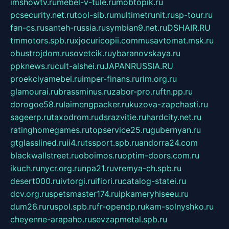
imshowtv.ru
mebel-v-tule.ru
mobtopik.ru
pcsecurity.net.ru
tool-sib.ru
multimetrunit.ru
sp-tour.ru
fan-cs.ru
santeh-russia.ru
symbian9.net.ru
DSHAIR.RU
tmmotors.spb.ru
xjocuricopii.com
musavtomat.msk.ru
obustrojdom.ru
sovetcik.ru
ybaranovskaya.ru
ppknews.ru
cult-alshei.ru
JAPANRUSSIA.RU
proekciyamebel.ru
imper-finans.ru
rim.org.ru
glamourai.ru
brassminus.ru
zabor-pro.ru
ftn.pp.ru
dorogoe58.ru
laimengpacker.ru
kuzova-zapchasti.ru
sageerp.ru
taxodrom.ru
dsrazvitie.ru
hardcity.net.ru
ratinghomegames.ru
topservice25.ru
gubernyan.ru
gtglasslined.ru
ii4.ru
tssport.spb.ru
andorra24.com
blackwallstreet.ru
oboimos.ru
optim-doors.com.ru
ikuch.ru
nycr.org.ru
npa21.ru
vremya-ch.spb.ru
desert000.ru
ivtorgi.ru
ifiori.ru
catalog-statei.ru
dcv.org.ru
spetsmaster174.ru
ipkameryhiseeu.ru
dum26.ru
ruspol.spb.ru
fr-opendp.ru
kam-solnyshko.ru
cheyenne-arapaho.ru
sevzapmetal.spb.ru