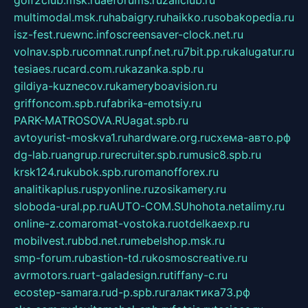
multimodal.msk.ru
habaigry.ru
haikko.ru
sobakopedia.ru
isz-fest.ru
ewnc.info
screensaver-clock.net.ru
volnav.spb.ru
comnat.ru
npf.net.ru
7bit.pp.ru
kalugatur.ru
tesiaes.ru
card.com.ru
kazanka.spb.ru
gildiya-kuznecov.ru
kameryboavision.ru
griffoncom.spb.ru
fabrika-emotsiy.ru
PARK-MATROSOVA.RU
agat.spb.ru
avtoyurist-moskva1.ru
hardware.org.ru
схема-авто.рф
dg-lab.ru
angrup.ru
recruiter.spb.ru
music8.spb.ru
krsk124.ru
kubok.spb.ru
romanofforex.ru
analitikaplus.ru
spyonline.ru
zosikamery.ru
sloboda-ural.pp.ru
AUTO-COM.SU
hohota.net
alimy.ru
online-z.com
aromat-vostoka.ru
otdelkaexp.ru
mobilvest.ru
bbd.net.ru
mebelshop.msk.ru
smp-forum.ru
bastion-td.ru
kosmoscreative.ru
avrmotors.ru
art-galadesign.ru
tiffany-c.ru
ecostep-samara.ru
d-p.spb.ru
галактика73.рф