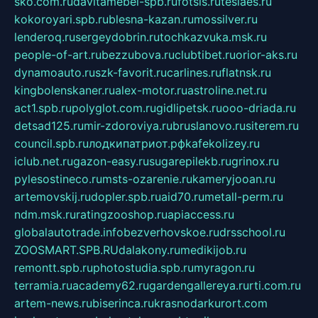
sko.com.ru
davitamebel-spb.ru
fotsis.ru
tesiaes.ru
kokoroyari.spb.ru
blesna-kazan.ru
mossilver.ru
lenderoq.ru
sergeydobrin.ru
tochkazvuka.msk.ru
people-of-art.ru
bezzubova.ru
clubtibet.ru
orior-aks.ru
dynamoauto.ru
szk-favorit.ru
carlines.ru
flatnsk.ru
kingbolenskaner.ru
alex-motor.ru
astroline.net.ru
act1.spb.ru
polyglot.com.ru
gidlipetsk.ru
ooo-driada.ru
detsad125.ru
mir-zdoroviya.ru
bruslanovo.ru
siterem.ru
council.spb.ru
лодкипатриот.рф
kafekolizey.ru
iclub.net.ru
gazon-easy.ru
sugarepilekb.ru
grinox.ru
pylesostineco.ru
msts-ozarenie.ru
kameryjooan.ru
artemovskij.ru
dopler.spb.ru
aid70.ru
metall-perm.ru
ndm.msk.ru
ratingzooshop.ru
apiaccess.ru
globalautotrade.info
bezverhovskoe.ru
drsschool.ru
ZOOSMART.SPB.RU
dalakony.ru
medikijob.ru
remontt.spb.ru
photostudia.spb.ru
myragon.ru
terramia.ru
academy62.ru
gardengallereya.ru
rti.com.ru
artem-news.ru
biserinca.ru
krasnodarkurort.com