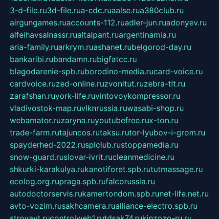
3-d-file.ru
3d-file.ru
a-cdc.ru
aalse.ru
a380club.ru
airgungames.ru
accounts-112.ru
adler-jun.ru
adonyev.ru
alfeihavsalnassr.ru
altaipant.ru
argentinamia.ru
aria-family.ru
arkrym.ru
ashanet.ru
belgorod-day.ru
bankaribi.ru
bandamn.ru
bigfatcc.ru
blagodarenie-spb.ru
borodino-media.ru
card-voice.ru
cardvoice.ru
zed-online.ru
zvonitut.ru
zebra-tlt.ru
zarafshan.ru
york-life.ru
vintovoykompressor.ru
vladivostok-map.ru
vlknrussia.ru
wasabi-shop.ru
webamator.ru
zaryna.ru
youtubefree.ru
x-ton.ru
trade-farm.ru
tajuncos.ru
taksu.ru
tor-lyubov-i-grom.ru
spayderhed-2022.ru
splclub.ru
stoppamedia.ru
snow-guard.ru
slovar-ivrit.ru
cleanmedicine.ru
shkurki-karakulya.ru
kanotiforet.spb.ru
tutmassage.ru
ecolog.org.ru
praga.spb.ru
falcorussia.ru
autodoctorservis.ru
kamertondom.spb.ru
net-life.net.ru
avto-vozim.ru
sakhcamera.ru
alliance-electro.spb.ru
stroyavt.ru
controlweb1.ru
tdsak74.ru
kinzozo-ru.ru