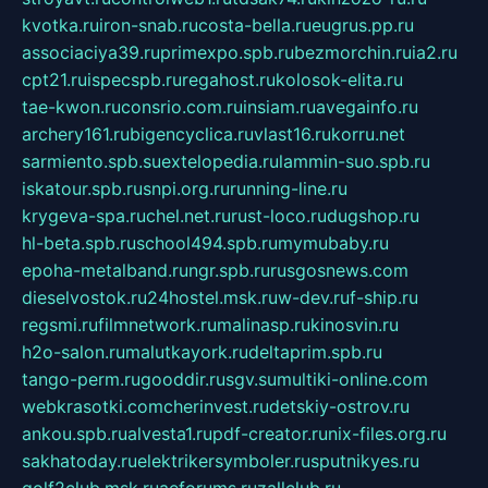
kvotka.ru
iron-snab.ru
costa-bella.ru
eugrus.pp.ru
associaciya39.ru
primexpo.spb.ru
bezmorchin.ru
ia2.ru
cpt21.ru
ispecspb.ru
regahost.ru
kolosok-elita.ru
tae-kwon.ru
consrio.com.ru
insiam.ru
avegainfo.ru
archery161.ru
bigencyclica.ru
vlast16.ru
korru.net
sarmiento.spb.su
extelopedia.ru
lammin-suo.spb.ru
iskatour.spb.ru
snpi.org.ru
running-line.ru
krygeva-spa.ru
chel.net.ru
rust-loco.ru
dugshop.ru
hl-beta.spb.ru
school494.spb.ru
mymubaby.ru
epoha-metalband.ru
ngr.spb.ru
rusgosnews.com
dieselvostok.ru
24hostel.msk.ru
w-dev.ru
f-ship.ru
regsmi.ru
filmnetwork.ru
malinasp.ru
kinosvin.ru
h2o-salon.ru
malutkayork.ru
deltaprim.spb.ru
tango-perm.ru
gooddir.ru
sgv.su
multiki-online.com
webkrasotki.com
cherinvest.ru
detskiy-ostrov.ru
ankou.spb.ru
alvesta1.ru
pdf-creator.ru
nix-files.org.ru
sakhatoday.ru
elektrikersymboler.ru
sputnikyes.ru
golf2club.msk.ru
aeforums.ru
zallclub.ru