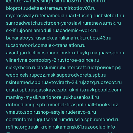
icentre-74.ru
leasing-nsk.ru
hd39.ru
rcd.com.ru
bioprot.ru
deltaextreme.ru
mirkotlov07.ru
mycrossway.ru
temamedia.ru
art-fusing.ru
cbslefort.ru
sunroadwatch.ru
citroen-yaroslavl.ru
ratnews.msk.ru
sk-if.ru
joomlamoduli.ru
academic-work.ru
bananaboys.ru
sanekua.ru
lianafrukt.ru
beta43.ru
tucsonwoori.com
alex-translation.ru
avantgardeclinics.ru
noel.msk.ru
buylq.ru
aquas-spb.ru
vilnerivne.com
bobry-2.ru
vtoroe-solnce.ru
nickysheen.ru
clockmir.ru
huntercraft.ru
стройокт.рф
webpixels.ru
pczz.msk.su
petrodvorets.spb.ru
nsintermed.spb.ru
avtovirazh-24.ru
jazzq.ru
czecot.ru
cruizi.spb.ru
spasskaya.spb.ru
kniris.ru
vkpeople.com
maminy-mysli.ru
arionorel.ru
khuseniosif.ru
dotmediacup.spb.ru
mebel-tiraspol.ru
all-books.biz
vmauto.spb.ru
shop-astyle.ru
derevo-s.ru
contrinform.ru
gutserial.ru
mdrussia.spb.ru
monod.ru
refine.org.ru
uk-krein.ru
kamensk61.ru
zooclub.info