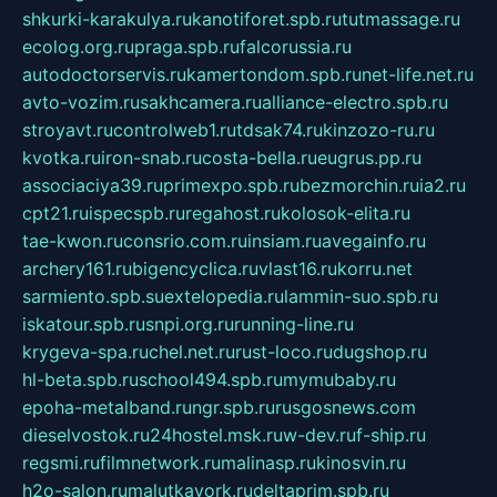
shkurki-karakulya.ru
kanotiforet.spb.ru
tutmassage.ru
ecolog.org.ru
praga.spb.ru
falcorussia.ru
autodoctorservis.ru
kamertondom.spb.ru
net-life.net.ru
avto-vozim.ru
sakhcamera.ru
alliance-electro.spb.ru
stroyavt.ru
controlweb1.ru
tdsak74.ru
kinzozo-ru.ru
kvotka.ru
iron-snab.ru
costa-bella.ru
eugrus.pp.ru
associaciya39.ru
primexpo.spb.ru
bezmorchin.ru
ia2.ru
cpt21.ru
ispecspb.ru
regahost.ru
kolosok-elita.ru
tae-kwon.ru
consrio.com.ru
insiam.ru
avegainfo.ru
archery161.ru
bigencyclica.ru
vlast16.ru
korru.net
sarmiento.spb.su
extelopedia.ru
lammin-suo.spb.ru
iskatour.spb.ru
snpi.org.ru
running-line.ru
krygeva-spa.ru
chel.net.ru
rust-loco.ru
dugshop.ru
hl-beta.spb.ru
school494.spb.ru
mymubaby.ru
epoha-metalband.ru
ngr.spb.ru
rusgosnews.com
dieselvostok.ru
24hostel.msk.ru
w-dev.ru
f-ship.ru
regsmi.ru
filmnetwork.ru
malinasp.ru
kinosvin.ru
h2o-salon.ru
malutkayork.ru
deltaprim.spb.ru