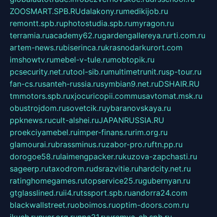
ZOOSMART.SPB.RU
dalakony.ru
medikijob.ru
remontt.spb.ru
photostudia.spb.ru
myragon.ru
terramia.ru
academy62.ru
gardengallereya.ru
rti.com.ru
artem-news.ru
biserinca.ru
krasnodarkurort.com
imshowtv.ru
mebel-v-tule.ru
mobtopik.ru
pcsecurity.net.ru
tool-sib.ru
multimetrunit.ru
sp-tour.ru
fan-cs.ru
santeh-russia.ru
symbian9.net.ru
DSHAIR.RU
tmmotors.spb.ru
xjocuricopii.com
musavtomat.msk.ru
obustrojdom.ru
sovetcik.ru
ybaranovskaya.ru
ppknews.ru
cult-alshei.ru
JAPANRUSSIA.RU
proekciyamebel.ru
imper-finans.ru
rim.org.ru
glamourai.ru
brassminus.ru
zabor-pro.ru
ftn.pp.ru
dorogoe58.ru
laimengpacker.ru
kuzova-zapchasti.ru
sageerp.ru
taxodrom.ru
dsrazvitie.ru
hardcity.net.ru
ratinghomegames.ru
topservice25.ru
gubernyan.ru
gtglasslined.ru
ii4.ru
tssport.spb.ru
andorra24.com
blackwallstreet.ru
oboimos.ru
optim-doors.com.ru