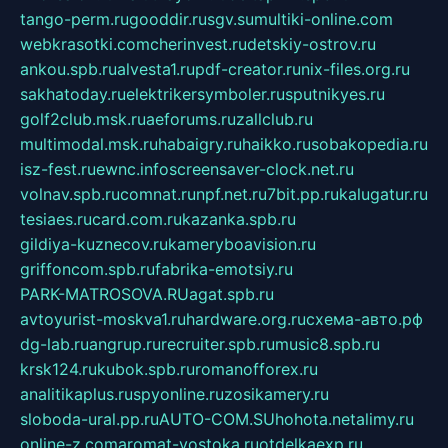
tango-perm.ru
gooddir.ru
sgv.su
multiki-online.com
webkrasotki.com
cherinvest.ru
detskiy-ostrov.ru
ankou.spb.ru
alvesta1.ru
pdf-creator.ru
nix-files.org.ru
sakhatoday.ru
elektrikersymboler.ru
sputnikyes.ru
golf2club.msk.ru
aeforums.ru
zallclub.ru
multimodal.msk.ru
habaigry.ru
haikko.ru
sobakopedia.ru
isz-fest.ru
ewnc.info
screensaver-clock.net.ru
volnav.spb.ru
comnat.ru
npf.net.ru
7bit.pp.ru
kalugatur.ru
tesiaes.ru
card.com.ru
kazanka.spb.ru
gildiya-kuznecov.ru
kameryboavision.ru
griffoncom.spb.ru
fabrika-emotsiy.ru
PARK-MATROSOVA.RU
agat.spb.ru
avtoyurist-moskva1.ru
hardware.org.ru
схема-авто.рф
dg-lab.ru
angrup.ru
recruiter.spb.ru
music8.spb.ru
krsk124.ru
kubok.spb.ru
romanofforex.ru
analitikaplus.ru
spyonline.ru
zosikamery.ru
sloboda-ural.pp.ru
AUTO-COM.SU
hohota.net
alimy.ru
online-z.com
aromat-vostoka.ru
otdelkaexp.ru