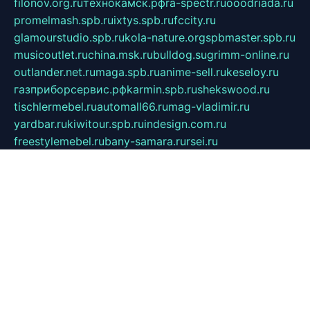
filonov.org.ru
технокамск.рф
ra-spectr.ru
ooodriada.ru
promelmash.spb.ru
ixtys.spb.ru
fccity.ru
glamourstudio.spb.ru
kola-nature.org
spbmaster.spb.ru
musicoutlet.ru
china.msk.ru
bulldog.su
grimm-online.ru
outlander.net.ru
maga.spb.ru
anime-sell.ru
keseloy.ru
газприборсервис.рф
karmin.spb.ru
shekswood.ru
tischlermebel.ru
automall66.ru
mag-vladimir.ru
yardbar.ru
kiwitour.spb.ru
indesign.com.ru
freestylemebel.ru
bany-samara.ru
rsei.ru
naidisvoyput.ru
mgsn-invest.ru
ipkamerasannce.ru
alicante-house.ru
ibelka74.ru
cozyhouse.info
vlkargalev-studio.ru
700mb.ru
figura-ufa.ru
alina-live.ru
belarusiannews.ru
womenknow.ru
dos-vniimk.ru
sega.net.ru
dv.net.ru
phenomenonsofhistory.com
telesputnik.net.ru
wall.pp.ru
pylesosroidmi.ru
gtc-clan.ru
cligs.ru
bibikazap.ru
popova.org.ru
netwhistler.spb.ru
bellvil.ru
bonzon.ru
iss-vladik.ru
defiparis.net.ru
las-gryzas.ru
amku.ru