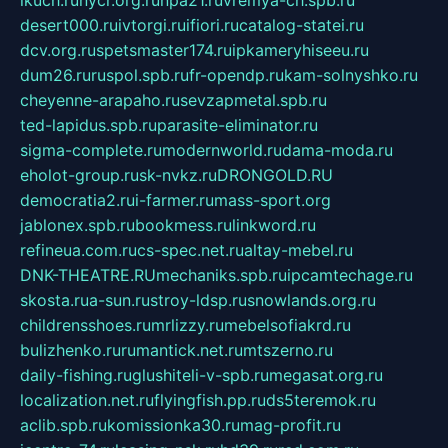
ikuch.ru
nycr.org.ru
npa21.ru
vremya-ch.spb.ru
desert000.ru
ivtorgi.ru
ifiori.ru
catalog-statei.ru
dcv.org.ru
spetsmaster174.ru
ipkameryhiseeu.ru
dum26.ru
ruspol.spb.ru
fr-opendp.ru
kam-solnyshko.ru
cheyenne-arapaho.ru
sevzapmetal.spb.ru
ted-lapidus.spb.ru
parasite-eliminator.ru
sigma-complete.ru
modernworld.ru
dama-moda.ru
eholot-group.ru
sk-nvkz.ru
DRONGOLD.RU
democratia2.ru
i-farmer.ru
mass-sport.org
jablonex.spb.ru
bookmess.ru
linkword.ru
refineua.com.ru
cs-spec.net.ru
altay-mebel.ru
DNK-THEATRE.RU
mechaniks.spb.ru
ipcamtechage.ru
skosta.ru
a-sun.ru
stroy-ldsp.ru
snowlands.org.ru
childrensshoes.ru
mrlizzy.ru
mebelsofiakrd.ru
bulizhenko.ru
rumantick.net.ru
mtszerno.ru
daily-fishing.ru
glushiteli-v-spb.ru
megasat.org.ru
localization.net.ru
flyingfish.pp.ru
ds5teremok.ru
aclib.spb.ru
komissionka30.ru
mag-profit.ru