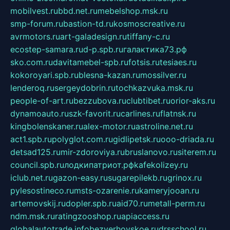
mobilvest.ru
bbd.net.ru
mebelshop.msk.ru
smp-forum.ru
bastion-td.ru
kosmoscreative.ru
avrmotors.ru
art-galadesign.ru
tiffany-c.ru
ecostep-samara.ru
d-p.spb.ru
галактика73.рф
sko.com.ru
davitamebel-spb.ru
fotsis.ru
tesiaes.ru
kokoroyari.spb.ru
blesna-kazan.ru
mossilver.ru
lenderoq.ru
sergeydobrin.ru
tochkazvuka.msk.ru
people-of-art.ru
bezzubova.ru
clubtibet.ru
orior-aks.ru
dynamoauto.ru
szk-favorit.ru
carlines.ru
flatnsk.ru
kingbolenskaner.ru
alex-motor.ru
astroline.net.ru
act1.spb.ru
polyglot.com.ru
gidlipetsk.ru
ooo-driada.ru
detsad125.ru
mir-zdoroviya.ru
bruslanovo.ru
siterem.ru
council.spb.ru
лодкипатриот.рф
kafekolizey.ru
iclub.net.ru
gazon-easy.ru
sugarepilekb.ru
grinox.ru
pylesostineco.ru
msts-ozarenie.ru
kameryjooan.ru
artemovskij.ru
dopler.spb.ru
aid70.ru
metall-perm.ru
ndm.msk.ru
ratingzooshop.ru
apiaccess.ru
globalautotrade.info
bezverhovskoe.ru
drsschool.ru