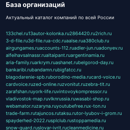
База организаций
Актуальный каталог компаний по всей России
133chel.ru
13autor-kolonka.ru
2864420.ru
2rich.ru
3-d-file.ru
3d-file.ru
a-cdc.ru
aalse.ru
a380club.ru
airgungames.ru
accounts-112.ru
adler-jun.ru
adonyev.ru
alfeihavsalnassr.ru
altaipant.ru
argentinamia.ru
aria-family.ru
arkrym.ru
ashanet.ru
belgorod-day.ru
bankaribi.ru
bandamn.ru
bigfatcc.ru
blagodarenie-spb.ru
borodino-media.ru
card-voice.ru
cardvoice.ru
zed-online.ru
zvonitut.ru
zebra-tlt.ru
zarafshan.ru
york-life.ru
vintovoykompressor.ru
vladivostok-map.ru
vlknrussia.ru
wasabi-shop.ru
webamator.ru
zaryna.ru
youtubefree.ru
x-ton.ru
trade-farm.ru
tajuncos.ru
taksu.ru
tor-lyubov-i-grom.ru
spayderhed-2022.ru
splclub.ru
stoppamedia.ru
snow-guard.ru
slovar-ivrit.ru
cleanmedicine.ru