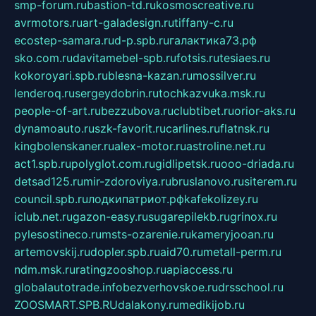
smp-forum.ru
bastion-td.ru
kosmoscreative.ru
avrmotors.ru
art-galadesign.ru
tiffany-c.ru
ecostep-samara.ru
d-p.spb.ru
галактика73.рф
sko.com.ru
davitamebel-spb.ru
fotsis.ru
tesiaes.ru
kokoroyari.spb.ru
blesna-kazan.ru
mossilver.ru
lenderoq.ru
sergeydobrin.ru
tochkazvuka.msk.ru
people-of-art.ru
bezzubova.ru
clubtibet.ru
orior-aks.ru
dynamoauto.ru
szk-favorit.ru
carlines.ru
flatnsk.ru
kingbolenskaner.ru
alex-motor.ru
astroline.net.ru
act1.spb.ru
polyglot.com.ru
gidlipetsk.ru
ooo-driada.ru
detsad125.ru
mir-zdoroviya.ru
bruslanovo.ru
siterem.ru
council.spb.ru
лодкипатриот.рф
kafekolizey.ru
iclub.net.ru
gazon-easy.ru
sugarepilekb.ru
grinox.ru
pylesostineco.ru
msts-ozarenie.ru
kameryjooan.ru
artemovskij.ru
dopler.spb.ru
aid70.ru
metall-perm.ru
ndm.msk.ru
ratingzooshop.ru
apiaccess.ru
globalautotrade.info
bezverhovskoe.ru
drsschool.ru
ZOOSMART.SPB.RU
dalakony.ru
medikijob.ru