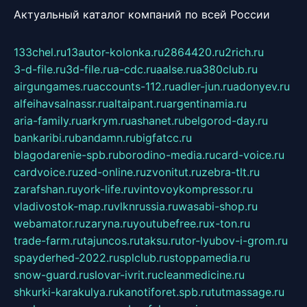
Актуальный каталог компаний по всей России
133chel.ru
13autor-kolonka.ru
2864420.ru
2rich.ru
3-d-file.ru
3d-file.ru
a-cdc.ru
aalse.ru
a380club.ru
airgungames.ru
accounts-112.ru
adler-jun.ru
adonyev.ru
alfeihavsalnassr.ru
altaipant.ru
argentinamia.ru
aria-family.ru
arkrym.ru
ashanet.ru
belgorod-day.ru
bankaribi.ru
bandamn.ru
bigfatcc.ru
blagodarenie-spb.ru
borodino-media.ru
card-voice.ru
cardvoice.ru
zed-online.ru
zvonitut.ru
zebra-tlt.ru
zarafshan.ru
york-life.ru
vintovoykompressor.ru
vladivostok-map.ru
vlknrussia.ru
wasabi-shop.ru
webamator.ru
zaryna.ru
youtubefree.ru
x-ton.ru
trade-farm.ru
tajuncos.ru
taksu.ru
tor-lyubov-i-grom.ru
spayderhed-2022.ru
splclub.ru
stoppamedia.ru
snow-guard.ru
slovar-ivrit.ru
cleanmedicine.ru
shkurki-karakulya.ru
kanotiforet.spb.ru
tutmassage.ru