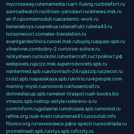
mycrossway.ru
temamedia.ru
art-fusing.ru
cbslefort.ru
sunroadwatch.ru
citroen-yaroslavl.ru
ratnews.msk.ru
sk-if.ru
joomlamoduli.ru
academic-work.ru
bananaboys.ru
sanekua.ru
lianafrukt.ru
beta43.ru
tucsonwoori.com
alex-translation.ru
avantgardeclinics.ru
noel.msk.ru
buylq.ru
aquas-spb.ru
vilnerivne.com
bobry-2.ru
vtoroe-solnce.ru
nickysheen.ru
clockmir.ru
huntercraft.ru
стройокт.рф
webpixels.ru
pczz.msk.su
petrodvorets.spb.ru
nsintermed.spb.ru
avtovirazh-24.ru
jazzq.ru
czecot.ru
cruizi.spb.ru
spasskaya.spb.ru
kniris.ru
vkpeople.com
maminy-mysli.ru
arionorel.ru
khuseniosif.ru
dotmediacup.spb.ru
mebel-tiraspol.ru
all-books.biz
vmauto.spb.ru
shop-astyle.ru
derevo-s.ru
contrinform.ru
gutserial.ru
mdrussia.spb.ru
monod.ru
refine.org.ru
uk-krein.ru
kamensk61.ru
zooclub.info
filonov.org.ru
технокамск.рф
ra-spectr.ru
ooodriada.ru
promelmash.spb.ru
ixtys.spb.ru
fccity.ru