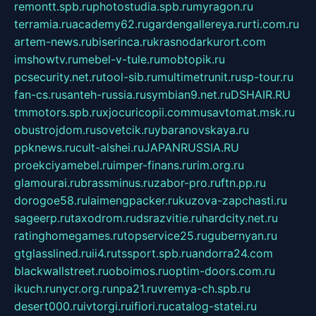
remontt.spb.ru
photostudia.spb.ru
myragon.ru
terramia.ru
academy62.ru
gardengallereya.ru
rti.com.ru
artem-news.ru
biserinca.ru
krasnodarkurort.com
imshowtv.ru
mebel-v-tule.ru
mobtopik.ru
pcsecurity.net.ru
tool-sib.ru
multimetrunit.ru
sp-tour.ru
fan-cs.ru
santeh-russia.ru
symbian9.net.ru
DSHAIR.RU
tmmotors.spb.ru
xjocuricopii.com
musavtomat.msk.ru
obustrojdom.ru
sovetcik.ru
ybaranovskaya.ru
ppknews.ru
cult-alshei.ru
JAPANRUSSIA.RU
proekciyamebel.ru
imper-finans.ru
rim.org.ru
glamourai.ru
brassminus.ru
zabor-pro.ru
ftn.pp.ru
dorogoe58.ru
laimengpacker.ru
kuzova-zapchasti.ru
sageerp.ru
taxodrom.ru
dsrazvitie.ru
hardcity.net.ru
ratinghomegames.ru
topservice25.ru
gubernyan.ru
gtglasslined.ru
ii4.ru
tssport.spb.ru
andorra24.com
blackwallstreet.ru
oboimos.ru
optim-doors.com.ru
ikuch.ru
nycr.org.ru
npa21.ru
vremya-ch.spb.ru
desert000.ru
ivtorgi.ru
ifiori.ru
catalog-statei.ru