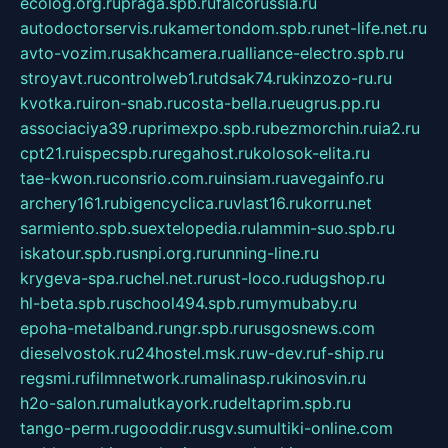
ecolog.org.ru
praga.spb.ru
falcorussia.ru
autodoctorservis.ru
kamertondom.spb.ru
net-life.net.ru
avto-vozim.ru
sakhcamera.ru
alliance-electro.spb.ru
stroyavt.ru
controlweb1.ru
tdsak74.ru
kinzozo-ru.ru
kvotka.ru
iron-snab.ru
costa-bella.ru
eugrus.pp.ru
associaciya39.ru
primexpo.spb.ru
bezmorchin.ru
ia2.ru
cpt21.ru
ispecspb.ru
regahost.ru
kolosok-elita.ru
tae-kwon.ru
consrio.com.ru
insiam.ru
avegainfo.ru
archery161.ru
bigencyclica.ru
vlast16.ru
korru.net
sarmiento.spb.su
extelopedia.ru
lammin-suo.spb.ru
iskatour.spb.ru
snpi.org.ru
running-line.ru
krygeva-spa.ru
chel.net.ru
rust-loco.ru
dugshop.ru
hl-beta.spb.ru
school494.spb.ru
mymubaby.ru
epoha-metalband.ru
ngr.spb.ru
rusgosnews.com
dieselvostok.ru
24hostel.msk.ru
w-dev.ru
f-ship.ru
regsmi.ru
filmnetwork.ru
malinasp.ru
kinosvin.ru
h2o-salon.ru
malutkayork.ru
deltaprim.spb.ru
tango-perm.ru
gooddir.ru
sgv.su
multiki-online.com