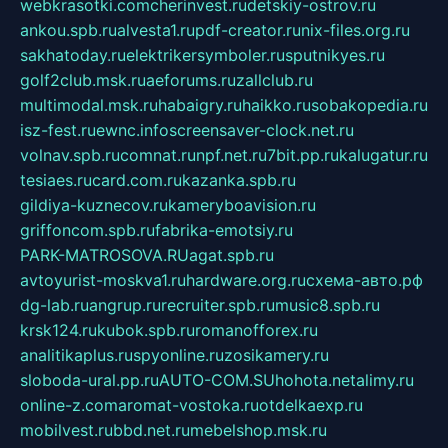
webkrasotki.com
cherinvest.ru
detskiy-ostrov.ru
ankou.spb.ru
alvesta1.ru
pdf-creator.ru
nix-files.org.ru
sakhatoday.ru
elektrikersymboler.ru
sputnikyes.ru
golf2club.msk.ru
aeforums.ru
zallclub.ru
multimodal.msk.ru
habaigry.ru
haikko.ru
sobakopedia.ru
isz-fest.ru
ewnc.info
screensaver-clock.net.ru
volnav.spb.ru
comnat.ru
npf.net.ru
7bit.pp.ru
kalugatur.ru
tesiaes.ru
card.com.ru
kazanka.spb.ru
gildiya-kuznecov.ru
kameryboavision.ru
griffoncom.spb.ru
fabrika-emotsiy.ru
PARK-MATROSOVA.RU
agat.spb.ru
avtoyurist-moskva1.ru
hardware.org.ru
схема-авто.рф
dg-lab.ru
angrup.ru
recruiter.spb.ru
music8.spb.ru
krsk124.ru
kubok.spb.ru
romanofforex.ru
analitikaplus.ru
spyonline.ru
zosikamery.ru
sloboda-ural.pp.ru
AUTO-COM.SU
hohota.net
alimy.ru
online-z.com
aromat-vostoka.ru
otdelkaexp.ru
mobilvest.ru
bbd.net.ru
mebelshop.msk.ru