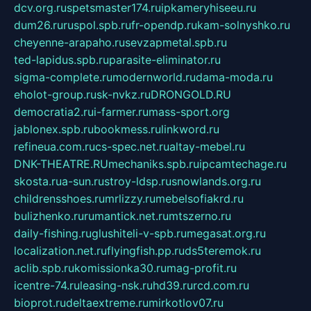
dcv.org.ru
spetsmaster174.ru
ipkameryhiseeu.ru
dum26.ru
ruspol.spb.ru
fr-opendp.ru
kam-solnyshko.ru
cheyenne-arapaho.ru
sevzapmetal.spb.ru
ted-lapidus.spb.ru
parasite-eliminator.ru
sigma-complete.ru
modernworld.ru
dama-moda.ru
eholot-group.ru
sk-nvkz.ru
DRONGOLD.RU
democratia2.ru
i-farmer.ru
mass-sport.org
jablonex.spb.ru
bookmess.ru
linkword.ru
refineua.com.ru
cs-spec.net.ru
altay-mebel.ru
DNK-THEATRE.RU
mechaniks.spb.ru
ipcamtechage.ru
skosta.ru
a-sun.ru
stroy-ldsp.ru
snowlands.org.ru
childrensshoes.ru
mrlizzy.ru
mebelsofiakrd.ru
bulizhenko.ru
rumantick.net.ru
mtszerno.ru
daily-fishing.ru
glushiteli-v-spb.ru
megasat.org.ru
localization.net.ru
flyingfish.pp.ru
ds5teremok.ru
aclib.spb.ru
komissionka30.ru
mag-profit.ru
icentre-74.ru
leasing-nsk.ru
hd39.ru
rcd.com.ru
bioprot.ru
deltaextreme.ru
mirkotlov07.ru