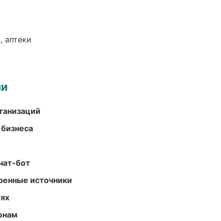
, аптеки
ми
ганизаций
 бизнеса
чат-бот
еренные источники
иях
онам