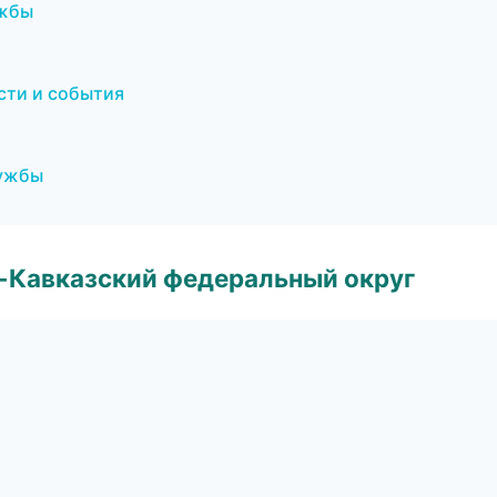
ужбы
ости и события
лужбы
о-Кавказский федеральный округ