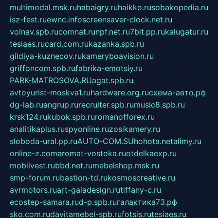
multimodal.msk.ru
habaigry.ru
haikko.ru
sobakopedia.ru
isz-fest.ru
ewnc.info
screensaver-clock.net.ru
volnav.spb.ru
comnat.ru
npf.net.ru
7bit.pp.ru
kalugatur.ru
tesiaes.ru
card.com.ru
kazanka.spb.ru
gildiya-kuznecov.ru
kameryboavision.ru
griffoncom.spb.ru
fabrika-emotsiy.ru
PARK-MATROSOVA.RU
agat.spb.ru
avtoyurist-moskva1.ru
hardware.org.ru
схема-авто.рф
dg-lab.ru
angrup.ru
recruiter.spb.ru
music8.spb.ru
krsk124.ru
kubok.spb.ru
romanofforex.ru
analitikaplus.ru
spyonline.ru
zosikamery.ru
sloboda-ural.pp.ru
AUTO-COM.SU
hohota.net
alimy.ru
online-z.com
aromat-vostoka.ru
otdelkaexp.ru
mobilvest.ru
bbd.net.ru
mebelshop.msk.ru
smp-forum.ru
bastion-td.ru
kosmoscreative.ru
avrmotors.ru
art-galadesign.ru
tiffany-c.ru
ecostep-samara.ru
d-p.spb.ru
галактика73.рф
sko.com.ru
davitamebel-spb.ru
fotsis.ru
tesiaes.ru