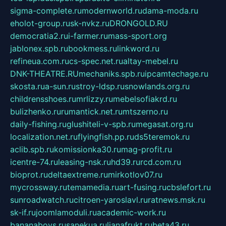
sigma-complete.ru
modernworld.ru
dama-moda.ru
eholot-group.ru
sk-nvkz.ru
DRONGOLD.RU
democratia2.ru
i-farmer.ru
mass-sport.org
jablonex.spb.ru
bookmess.ru
linkword.ru
refineua.com.ru
cs-spec.net.ru
altay-mebel.ru
DNK-THEATRE.RU
mechaniks.spb.ru
ipcamtechage.ru
skosta.ru
a-sun.ru
stroy-ldsp.ru
snowlands.org.ru
childrensshoes.ru
mrlizzy.ru
mebelsofiakrd.ru
bulizhenko.ru
rumantick.net.ru
mtszerno.ru
daily-fishing.ru
glushiteli-v-spb.ru
megasat.org.ru
localization.net.ru
flyingfish.pp.ru
ds5teremok.ru
aclib.spb.ru
komissionka30.ru
mag-profit.ru
icentre-74.ru
leasing-nsk.ru
hd39.ru
rcd.com.ru
bioprot.ru
deltaextreme.ru
mirkotlov07.ru
mycrossway.ru
temamedia.ru
art-fusing.ru
cbslefort.ru
sunroadwatch.ru
citroen-yaroslavl.ru
ratnews.msk.ru
sk-if.ru
joomlamoduli.ru
academic-work.ru
bananaboys.ru
sanekua.ru
lianafrukt.ru
beta43.ru