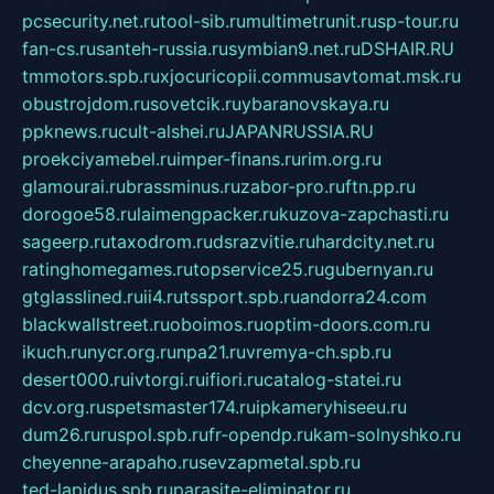
pcsecurity.net.ru
tool-sib.ru
multimetrunit.ru
sp-tour.ru
fan-cs.ru
santeh-russia.ru
symbian9.net.ru
DSHAIR.RU
tmmotors.spb.ru
xjocuricopii.com
musavtomat.msk.ru
obustrojdom.ru
sovetcik.ru
ybaranovskaya.ru
ppknews.ru
cult-alshei.ru
JAPANRUSSIA.RU
proekciyamebel.ru
imper-finans.ru
rim.org.ru
glamourai.ru
brassminus.ru
zabor-pro.ru
ftn.pp.ru
dorogoe58.ru
laimengpacker.ru
kuzova-zapchasti.ru
sageerp.ru
taxodrom.ru
dsrazvitie.ru
hardcity.net.ru
ratinghomegames.ru
topservice25.ru
gubernyan.ru
gtglasslined.ru
ii4.ru
tssport.spb.ru
andorra24.com
blackwallstreet.ru
oboimos.ru
optim-doors.com.ru
ikuch.ru
nycr.org.ru
npa21.ru
vremya-ch.spb.ru
desert000.ru
ivtorgi.ru
ifiori.ru
catalog-statei.ru
dcv.org.ru
spetsmaster174.ru
ipkameryhiseeu.ru
dum26.ru
ruspol.spb.ru
fr-opendp.ru
kam-solnyshko.ru
cheyenne-arapaho.ru
sevzapmetal.spb.ru
ted-lapidus.spb.ru
parasite-eliminator.ru