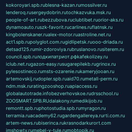
kokoroyari.spb.ru
blesna-kazan.ru
mossilver.ru
lenderoq.ru
sergeydobrin.ru
tochkazvuka.msk.ru
people-of-art.ru
bezzubova.ru
clubtibet.ru
orior-aks.ru
dynamoauto.ru
szk-favorit.ru
carlines.ru
flatnsk.ru
kingbolenskaner.ru
alex-motor.ru
astroline.net.ru
act1.spb.ru
polyglot.com.ru
gidlipetsk.ru
ooo-driada.ru
detsad125.ru
mir-zdoroviya.ru
bruslanovo.ru
siterem.ru
council.spb.ru
лодкипатриот.рф
kafekolizey.ru
iclub.net.ru
gazon-easy.ru
sugarepilekb.ru
grinox.ru
pylesostineco.ru
msts-ozarenie.ru
kameryjooan.ru
artemovskij.ru
dopler.spb.ru
aid70.ru
metall-perm.ru
ndm.msk.ru
ratingzooshop.ru
apiaccess.ru
globalautotrade.info
bezverhovskoe.ru
drsschool.ru
ZOOSMART.SPB.RU
dalakony.ru
medikijob.ru
remontt.spb.ru
photostudia.spb.ru
myragon.ru
terramia.ru
academy62.ru
gardengallereya.ru
rti.com.ru
artem-news.ru
biserinca.ru
krasnodarkurort.com
imshowtv.ru
mebel-v-tule.ru
mobtopik.ru