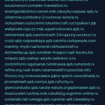
tucsonwoori.com
alex-translation.ru
avantgardeclinics.ru
noel.msk.ru
buylq.ru
aquas-spb.ru
vilnerivne.com
bobry-2.ru
vtoroe-solnce.ru
nickysheen.ru
clockmir.ru
huntercraft.ru
стройокт.рф
webpixels.ru
pczz.msk.su
petrodvorets.spb.ru
nsintermed.spb.ru
avtovirazh-24.ru
jazzq.ru
czecot.ru
cruizi.spb.ru
spasskaya.spb.ru
kniris.ru
vkpeople.com
maminy-mysli.ru
arionorel.ru
khuseniosif.ru
dotmediacup.spb.ru
mebel-tiraspol.ru
all-books.biz
vmauto.spb.ru
shop-astyle.ru
derevo-s.ru
contrinform.ru
gutserial.ru
mdrussia.spb.ru
monod.ru
refine.org.ru
uk-krein.ru
kamensk61.ru
zooclub.info
filonov.org.ru
технокамск.рф
ra-spectr.ru
ooodriada.ru
promelmash.spb.ru
ixtys.spb.ru
fccity.ru
glamourstudio.spb.ru
kola-nature.org
spbmaster.spb.ru
musicoutlet.ru
china.msk.ru
bulldog.su
grimm-online.ru
outlander.net.ru
maga.spb.ru
anime-sell.ru
keseloy.ru