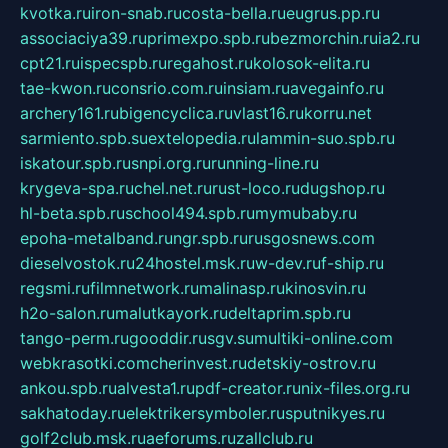
kvotka.ru
iron-snab.ru
costa-bella.ru
eugrus.pp.ru
associaciya39.ru
primexpo.spb.ru
bezmorchin.ru
ia2.ru
cpt21.ru
ispecspb.ru
regahost.ru
kolosok-elita.ru
tae-kwon.ru
consrio.com.ru
insiam.ru
avegainfo.ru
archery161.ru
bigencyclica.ru
vlast16.ru
korru.net
sarmiento.spb.su
extelopedia.ru
lammin-suo.spb.ru
iskatour.spb.ru
snpi.org.ru
running-line.ru
krygeva-spa.ru
chel.net.ru
rust-loco.ru
dugshop.ru
hl-beta.spb.ru
school494.spb.ru
mymubaby.ru
epoha-metalband.ru
ngr.spb.ru
rusgosnews.com
dieselvostok.ru
24hostel.msk.ru
w-dev.ru
f-ship.ru
regsmi.ru
filmnetwork.ru
malinasp.ru
kinosvin.ru
h2o-salon.ru
malutkayork.ru
deltaprim.spb.ru
tango-perm.ru
gooddir.ru
sgv.su
multiki-online.com
webkrasotki.com
cherinvest.ru
detskiy-ostrov.ru
ankou.spb.ru
alvesta1.ru
pdf-creator.ru
nix-files.org.ru
sakhatoday.ru
elektrikersymboler.ru
sputnikyes.ru
golf2club.msk.ru
aeforums.ru
zallclub.ru