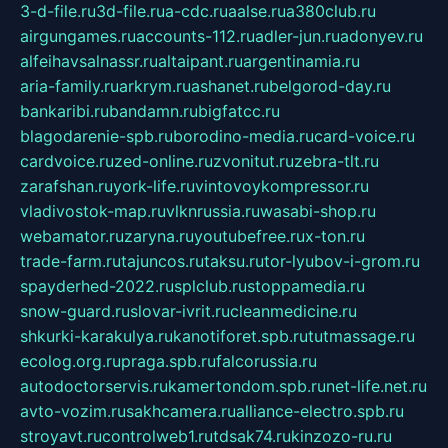
3-d-file.ru
3d-file.ru
a-cdc.ru
aalse.ru
a380club.ru
airgungames.ru
accounts-112.ru
adler-jun.ru
adonyev.ru
alfeihavsalnassr.ru
altaipant.ru
argentinamia.ru
aria-family.ru
arkrym.ru
ashanet.ru
belgorod-day.ru
bankaribi.ru
bandamn.ru
bigfatcc.ru
blagodarenie-spb.ru
borodino-media.ru
card-voice.ru
cardvoice.ru
zed-online.ru
zvonitut.ru
zebra-tlt.ru
zarafshan.ru
york-life.ru
vintovoykompressor.ru
vladivostok-map.ru
vlknrussia.ru
wasabi-shop.ru
webamator.ru
zaryna.ru
youtubefree.ru
x-ton.ru
trade-farm.ru
tajuncos.ru
taksu.ru
tor-lyubov-i-grom.ru
spayderhed-2022.ru
splclub.ru
stoppamedia.ru
snow-guard.ru
slovar-ivrit.ru
cleanmedicine.ru
shkurki-karakulya.ru
kanotiforet.spb.ru
tutmassage.ru
ecolog.org.ru
praga.spb.ru
falcorussia.ru
autodoctorservis.ru
kamertondom.spb.ru
net-life.net.ru
avto-vozim.ru
sakhcamera.ru
alliance-electro.spb.ru
stroyavt.ru
controlweb1.ru
tdsak74.ru
kinzozo-ru.ru