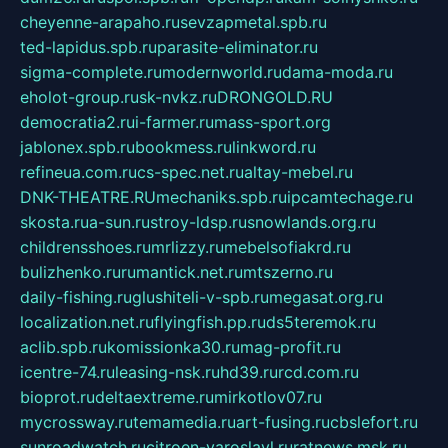
cheyenne-arapaho.ru
sevzapmetal.spb.ru
ted-lapidus.spb.ru
parasite-eliminator.ru
sigma-complete.ru
modernworld.ru
dama-moda.ru
eholot-group.ru
sk-nvkz.ru
DRONGOLD.RU
democratia2.ru
i-farmer.ru
mass-sport.org
jablonex.spb.ru
bookmess.ru
linkword.ru
refineua.com.ru
cs-spec.net.ru
altay-mebel.ru
DNK-THEATRE.RU
mechaniks.spb.ru
ipcamtechage.ru
skosta.ru
a-sun.ru
stroy-ldsp.ru
snowlands.org.ru
childrensshoes.ru
mrlizzy.ru
mebelsofiakrd.ru
bulizhenko.ru
rumantick.net.ru
mtszerno.ru
daily-fishing.ru
glushiteli-v-spb.ru
megasat.org.ru
localization.net.ru
flyingfish.pp.ru
ds5teremok.ru
aclib.spb.ru
komissionka30.ru
mag-profit.ru
icentre-74.ru
leasing-nsk.ru
hd39.ru
rcd.com.ru
bioprot.ru
deltaextreme.ru
mirkotlov07.ru
mycrossway.ru
temamedia.ru
art-fusing.ru
cbslefort.ru
sunroadwatch.ru
citroen-yaroslavl.ru
ratnews.msk.ru