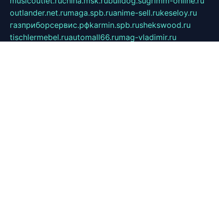
musicoutlet.ru
china.msk.ru
bulldog.su
grimm-online.ru
outlander.net.ru
maga.spb.ru
anime-sell.ru
keseloy.ru
газприборсервис.рф
karmin.spb.ru
shekswood.ru
tischlermebel.ru
automall66.ru
mag-vladimir.ru
yardbar.ru
kiwitour.spb.ru
indesign.com.ru
freestylemebel.ru
bany-samara.ru
rsei.ru
naidisvoyput.ru
mgsn-invest.ru
ipkamerasannce.ru
alicante-house.ru
ibelka74.ru
cozyhouse.info
vlkargalev-studio.ru
700mb.ru
figura-ufa.ru
alina-live.ru
belarusiannews.ru
womenknow.ru
dos-vniimk.ru
sega.net.ru
dv.net.ru
phenomenonsofhistory.com
telesputnik.net.ru
wall.pp.ru
pylesosroidmi.ru
gtc-clan.ru
cligs.ru
bibikazap.ru
popova.org.ru
netwhistler.spb.ru
bellvil.ru
bonzon.ru
iss-vladik.ru
defiparis.net.ru
las-gryzas.ru
amku.ru
electednews.spb.ru
feather.org.ru
spar72.ru
tankiigri.ru
dominus.com.ru
ibtree.ru
sanykool.pp.ru
unixlib.org.ru
menatep.spb.ru
gartenterrassen.ru
printeka.ru