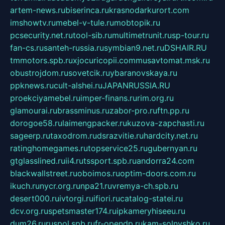
artem-news.ru
biserinca.ru
krasnodarkurort.com
imshowtv.ru
mebel-v-tule.ru
mobtopik.ru
pcsecurity.net.ru
tool-sib.ru
multimetrunit.ru
sp-tour.ru
fan-cs.ru
santeh-russia.ru
symbian9.net.ru
DSHAIR.RU
tmmotors.spb.ru
xjocuricopii.com
musavtomat.msk.ru
obustrojdom.ru
sovetcik.ru
ybaranovskaya.ru
ppknews.ru
cult-alshei.ru
JAPANRUSSIA.RU
proekciyamebel.ru
imper-finans.ru
rim.org.ru
glamourai.ru
brassminus.ru
zabor-pro.ru
ftn.pp.ru
dorogoe58.ru
laimengpacker.ru
kuzova-zapchasti.ru
sageerp.ru
taxodrom.ru
dsrazvitie.ru
hardcity.net.ru
ratinghomegames.ru
topservice25.ru
gubernyan.ru
gtglasslined.ru
ii4.ru
tssport.spb.ru
andorra24.com
blackwallstreet.ru
oboimos.ru
optim-doors.com.ru
ikuch.ru
nycr.org.ru
npa21.ru
vremya-ch.spb.ru
desert000.ru
ivtorgi.ru
ifiori.ru
catalog-statei.ru
dcv.org.ru
spetsmaster174.ru
ipkameryhiseeu.ru
dum26.ru
ruspol.spb.ru
fr-opendp.ru
kam-solnyshko.ru