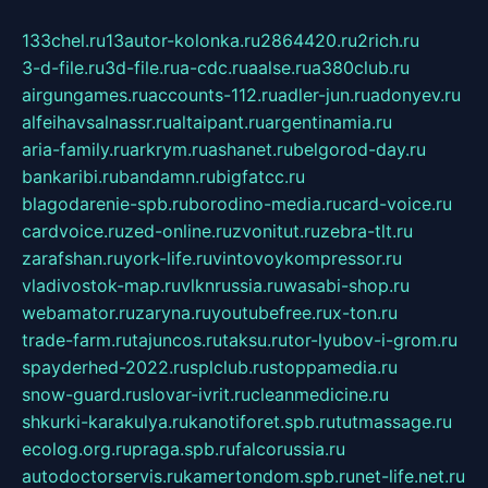
133chel.ru
13autor-kolonka.ru
2864420.ru
2rich.ru
3-d-file.ru
3d-file.ru
a-cdc.ru
aalse.ru
a380club.ru
airgungames.ru
accounts-112.ru
adler-jun.ru
adonyev.ru
alfeihavsalnassr.ru
altaipant.ru
argentinamia.ru
aria-family.ru
arkrym.ru
ashanet.ru
belgorod-day.ru
bankaribi.ru
bandamn.ru
bigfatcc.ru
blagodarenie-spb.ru
borodino-media.ru
card-voice.ru
cardvoice.ru
zed-online.ru
zvonitut.ru
zebra-tlt.ru
zarafshan.ru
york-life.ru
vintovoykompressor.ru
vladivostok-map.ru
vlknrussia.ru
wasabi-shop.ru
webamator.ru
zaryna.ru
youtubefree.ru
x-ton.ru
trade-farm.ru
tajuncos.ru
taksu.ru
tor-lyubov-i-grom.ru
spayderhed-2022.ru
splclub.ru
stoppamedia.ru
snow-guard.ru
slovar-ivrit.ru
cleanmedicine.ru
shkurki-karakulya.ru
kanotiforet.spb.ru
tutmassage.ru
ecolog.org.ru
praga.spb.ru
falcorussia.ru
autodoctorservis.ru
kamertondom.spb.ru
net-life.net.ru