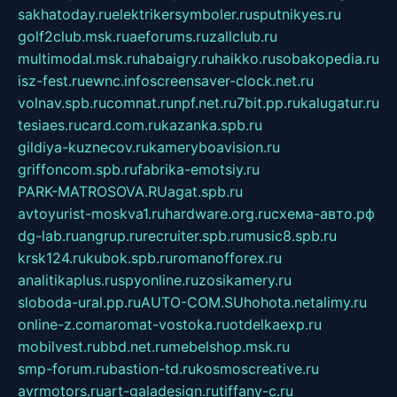
sakhatoday.ru
elektrikersymboler.ru
sputnikyes.ru
golf2club.msk.ru
aeforums.ru
zallclub.ru
multimodal.msk.ru
habaigry.ru
haikko.ru
sobakopedia.ru
isz-fest.ru
ewnc.info
screensaver-clock.net.ru
volnav.spb.ru
comnat.ru
npf.net.ru
7bit.pp.ru
kalugatur.ru
tesiaes.ru
card.com.ru
kazanka.spb.ru
gildiya-kuznecov.ru
kameryboavision.ru
griffoncom.spb.ru
fabrika-emotsiy.ru
PARK-MATROSOVA.RU
agat.spb.ru
avtoyurist-moskva1.ru
hardware.org.ru
схема-авто.рф
dg-lab.ru
angrup.ru
recruiter.spb.ru
music8.spb.ru
krsk124.ru
kubok.spb.ru
romanofforex.ru
analitikaplus.ru
spyonline.ru
zosikamery.ru
sloboda-ural.pp.ru
AUTO-COM.SU
hohota.net
alimy.ru
online-z.com
aromat-vostoka.ru
otdelkaexp.ru
mobilvest.ru
bbd.net.ru
mebelshop.msk.ru
smp-forum.ru
bastion-td.ru
kosmoscreative.ru
avrmotors.ru
art-galadesign.ru
tiffany-c.ru