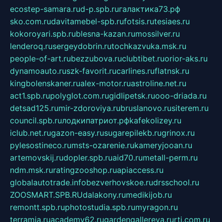
ecostep-samara.ru
d-p.spb.ru
галактика73.рф
sko.com.ru
davitamebel-spb.ru
fotsis.ru
tesiaes.ru
kokoroyari.spb.ru
blesna-kazan.ru
mossilver.ru
lenderoq.ru
sergeydobrin.ru
tochkazvuka.msk.ru
people-of-art.ru
bezzubova.ru
clubtibet.ru
orior-aks.ru
dynamoauto.ru
szk-favorit.ru
carlines.ru
flatnsk.ru
kingbolenskaner.ru
alex-motor.ru
astroline.net.ru
act1.spb.ru
polyglot.com.ru
gidlipetsk.ru
ooo-driada.ru
detsad125.ru
mir-zdoroviya.ru
bruslanovo.ru
siterem.ru
council.spb.ru
лодкипатриот.рф
kafekolizey.ru
iclub.net.ru
gazon-easy.ru
sugarepilekb.ru
grinox.ru
pylesostineco.ru
msts-ozarenie.ru
kameryjooan.ru
artemovskij.ru
dopler.spb.ru
aid70.ru
metall-perm.ru
ndm.msk.ru
ratingzooshop.ru
apiaccess.ru
globalautotrade.info
bezverhovskoe.ru
drsschool.ru
ZOOSMART.SPB.RU
dalakony.ru
medikijob.ru
remontt.spb.ru
photostudia.spb.ru
myragon.ru
terramia.ru
academy62.ru
gardengallereya.ru
rti.com.ru