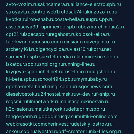
avto-vozim.ru
sakhcamera.ru
alliance-electro.spb.ru
stroyavt.ru
controlweb1.ru
tdsak74.ru
kinzozo-ru.ru
kvotka.ru
iron-snab.ru
costa-bella.ru
eugrus.pp.ru
associaciya39.ru
primexpo.spb.ru
bezmorchin.ru
ia2.ru
cpt21.ru
ispecspb.ru
regahost.ru
kolosok-elita.ru
tae-kwon.ru
consrio.com.ru
insiam.ru
avegainfo.ru
archery161.ru
bigencyclica.ru
vlast16.ru
korru.net
sarmiento.spb.su
extelopedia.ru
lammin-suo.spb.ru
iskatour.spb.ru
snpi.org.ru
running-line.ru
krygeva-spa.ru
chel.net.ru
rust-loco.ru
dugshop.ru
hl-beta.spb.ru
school494.spb.ru
mymubaby.ru
epoha-metalband.ru
ngr.spb.ru
rusgosnews.com
dieselvostok.ru
24hostel.msk.ru
w-dev.ru
f-ship.ru
regsmi.ru
filmnetwork.ru
malinasp.ru
kinosvin.ru
h2o-salon.ru
malutkayork.ru
deltaprim.spb.ru
tango-perm.ru
gooddir.ru
sgv.su
multiki-online.com
webkrasotki.com
cherinvest.ru
detskiy-ostrov.ru
ankou.spb.ru
alvesta1.ru
pdf-creator.ru
nix-files.org.ru