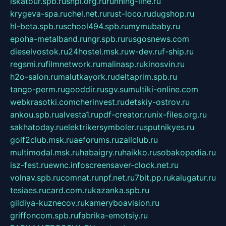
iskatour.spb.ru
snpi.org.ru
running-line.ru
krygeva-spa.ru
chel.net.ru
rust-loco.ru
dugshop.ru
hl-beta.spb.ru
school494.spb.ru
mymubaby.ru
epoha-metalband.ru
ngr.spb.ru
rusgosnews.com
dieselvostok.ru
24hostel.msk.ru
w-dev.ru
f-ship.ru
regsmi.ru
filmnetwork.ru
malinasp.ru
kinosvin.ru
h2o-salon.ru
malutkayork.ru
deltaprim.spb.ru
tango-perm.ru
gooddir.ru
sgv.su
multiki-online.com
webkrasotki.com
cherinvest.ru
detskiy-ostrov.ru
ankou.spb.ru
alvesta1.ru
pdf-creator.ru
nix-files.org.ru
sakhatoday.ru
elektrikersymboler.ru
sputnikyes.ru
golf2club.msk.ru
aeforums.ru
zallclub.ru
multimodal.msk.ru
habaigry.ru
haikko.ru
sobakopedia.ru
isz-fest.ru
ewnc.info
screensaver-clock.net.ru
volnav.spb.ru
comnat.ru
npf.net.ru
7bit.pp.ru
kalugatur.ru
tesiaes.ru
card.com.ru
kazanka.spb.ru
gildiya-kuznecov.ru
kameryboavision.ru
griffoncom.spb.ru
fabrika-emotsiy.ru