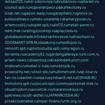
detsad125.ru
mir-zdoroviya.ru
bruslanovo.ru
siterem.ru
council.spb.ru
лодкипатриот.рф
kafekolizey.ru
iclub.net.ru
gazon-easy.ru
sugarepilekb.ru
grinox.ru
pylesostineco.ru
msts-ozarenie.ru
kameryjooan.ru
artemovskij.ru
dopler.spb.ru
aid70.ru
metall-perm.ru
ndm.msk.ru
ratingzooshop.ru
apiaccess.ru
globalautotrade.info
bezverhovskoe.ru
drsschool.ru
ZOOSMART.SPB.RU
dalakony.ru
medikijob.ru
remontt.spb.ru
photostudia.spb.ru
myragon.ru
terramia.ru
academy62.ru
gardengallereya.ru
rti.com.ru
artem-news.ru
biserinca.ru
krasnodarkurort.com
imshowtv.ru
mebel-v-tule.ru
mobtopik.ru
pcsecurity.net.ru
tool-sib.ru
multimetrunit.ru
sp-tour.ru
fan-cs.ru
santeh-russia.ru
symbian9.net.ru
DSHAIR.RU
tmmotors.spb.ru
xjocuricopii.com
musavtomat.msk.ru
obustrojdom.ru
sovetcik.ru
ybaranovskaya.ru
ppknews.ru
cult-alshei.ru
JAPANRUSSIA.RU
proekciyamebel.ru
imper-finans.ru
rim.org.ru