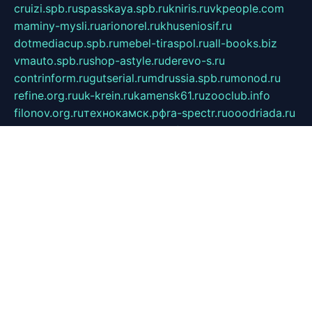
cruizi.spb.ru
spasskaya.spb.ru
kniris.ru
vkpeople.com
maminy-mysli.ru
arionorel.ru
khuseniosif.ru
dotmediacup.spb.ru
mebel-tiraspol.ru
all-books.biz
vmauto.spb.ru
shop-astyle.ru
derevo-s.ru
contrinform.ru
gutserial.ru
mdrussia.spb.ru
monod.ru
refine.org.ru
uk-krein.ru
kamensk61.ru
zooclub.info
filonov.org.ru
технокамск.рф
ra-spectr.ru
ooodriada.ru
promelmash.spb.ru
ixtys.spb.ru
fccity.ru
glamourstudio.spb.ru
kola-nature.org
spbmaster.spb.ru
musicoutlet.ru
china.msk.ru
bulldog.su
grimm-online.ru
outlander.net.ru
maga.spb.ru
anime-sell.ru
keseloy.ru
газприборсервис.рф
karmin.spb.ru
shekswood.ru
tischlermebel.ru
automall66.ru
mag-vladimir.ru
yardbar.ru
kiwitour.spb.ru
indesign.com.ru
freestylemebel.ru
bany-samara.ru
rsei.ru
naidisvoyput.ru
mgsn-invest.ru
ipkamerasannce.ru
alicante-house.ru
ibelka74.ru
cozyhouse.info
vlkargalev-studio.ru
700mb.ru
figura-ufa.ru
alina-live.ru