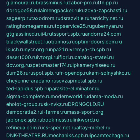
glamourai.ru
brassminus.ru
zabor-pro.ru
ftn.pp.ru
dorogoe58.ru
laimengpacker.ru
kuzova-zapchasti.ru
sageerp.ru
taxodrom.ru
dsrazvitie.ru
hardcity.net.ru
ratinghomegames.ru
topservice25.ru
gubernyan.ru
gtglasslined.ru
ii4.ru
tssport.spb.ru
andorra24.com
blackwallstreet.ru
oboimos.ru
optim-doors.com.ru
ikuch.ru
nycr.org.ru
npa21.ru
vremya-ch.spb.ru
desert000.ru
ivtorgi.ru
ifiori.ru
catalog-statei.ru
dcv.org.ru
spetsmaster174.ru
ipkameryhiseeu.ru
dum26.ru
ruspol.spb.ru
fr-opendp.ru
kam-solnyshko.ru
cheyenne-arapaho.ru
sevzapmetal.spb.ru
ted-lapidus.spb.ru
parasite-eliminator.ru
sigma-complete.ru
modernworld.ru
dama-moda.ru
eholot-group.ru
sk-nvkz.ru
DRONGOLD.RU
democratia2.ru
i-farmer.ru
mass-sport.org
jablonex.spb.ru
bookmess.ru
linkword.ru
refineua.com.ru
cs-spec.net.ru
altay-mebel.ru
DNK-THEATRE.RU
mechaniks.spb.ru
ipcamtechage.ru