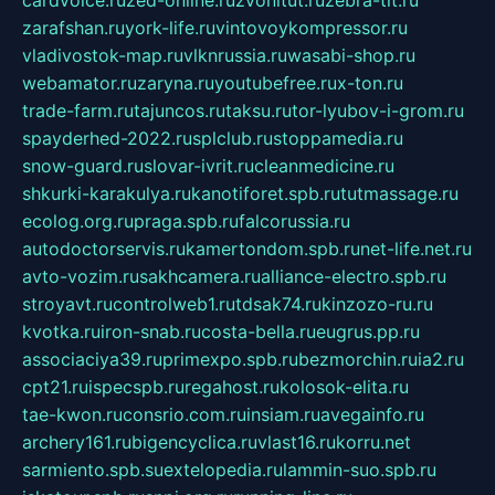
cardvoice.ru
zed-online.ru
zvonitut.ru
zebra-tlt.ru
zarafshan.ru
york-life.ru
vintovoykompressor.ru
vladivostok-map.ru
vlknrussia.ru
wasabi-shop.ru
webamator.ru
zaryna.ru
youtubefree.ru
x-ton.ru
trade-farm.ru
tajuncos.ru
taksu.ru
tor-lyubov-i-grom.ru
spayderhed-2022.ru
splclub.ru
stoppamedia.ru
snow-guard.ru
slovar-ivrit.ru
cleanmedicine.ru
shkurki-karakulya.ru
kanotiforet.spb.ru
tutmassage.ru
ecolog.org.ru
praga.spb.ru
falcorussia.ru
autodoctorservis.ru
kamertondom.spb.ru
net-life.net.ru
avto-vozim.ru
sakhcamera.ru
alliance-electro.spb.ru
stroyavt.ru
controlweb1.ru
tdsak74.ru
kinzozo-ru.ru
kvotka.ru
iron-snab.ru
costa-bella.ru
eugrus.pp.ru
associaciya39.ru
primexpo.spb.ru
bezmorchin.ru
ia2.ru
cpt21.ru
ispecspb.ru
regahost.ru
kolosok-elita.ru
tae-kwon.ru
consrio.com.ru
insiam.ru
avegainfo.ru
archery161.ru
bigencyclica.ru
vlast16.ru
korru.net
sarmiento.spb.su
extelopedia.ru
lammin-suo.spb.ru