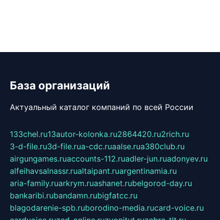
База организаций
Актуальный каталог компаний по всей России
133chel.ru
13autor-kolonka.ru
2864420.ru
2rich.ru
3-d-file.ru
3d-file.ru
a-cdc.ru
aalse.ru
a380club.ru
airgungames.ru
accounts-112.ru
adler-jun.ru
adonyev.ru
alfeihavsalnassr.ru
altaipant.ru
argentinamia.ru
aria-family.ru
arkrym.ru
ashanet.ru
belgorod-day.ru
bankaribi.ru
bandamn.ru
bigfatcc.ru
blagodarenie-spb.ru
borodino-media.ru
card-voice.ru