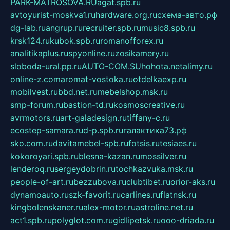
PARK-MATROSOVA.RU
agat.spb.ru
avtoyurist-moskva1.ru
hardware.org.ru
схема-авто.рф
dg-lab.ru
angrup.ru
recruiter.spb.ru
music8.spb.ru
krsk124.ru
kubok.spb.ru
romanofforex.ru
analitikaplus.ru
spyonline.ru
zosikamery.ru
sloboda-ural.pp.ru
AUTO-COM.SU
hohota.net
alimy.ru
online-z.com
aromat-vostoka.ru
otdelkaexp.ru
mobilvest.ru
bbd.net.ru
mebelshop.msk.ru
smp-forum.ru
bastion-td.ru
kosmoscreative.ru
avrmotors.ru
art-galadesign.ru
tiffany-c.ru
ecostep-samara.ru
d-p.spb.ru
галактика73.рф
sko.com.ru
davitamebel-spb.ru
fotsis.ru
tesiaes.ru
kokoroyari.spb.ru
blesna-kazan.ru
mossilver.ru
lenderoq.ru
sergeydobrin.ru
tochkazvuka.msk.ru
people-of-art.ru
bezzubova.ru
clubtibet.ru
orior-aks.ru
dynamoauto.ru
szk-favorit.ru
carlines.ru
flatnsk.ru
kingbolenskaner.ru
alex-motor.ru
astroline.net.ru
act1.spb.ru
polyglot.com.ru
gidlipetsk.ru
ooo-driada.ru