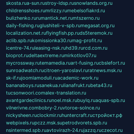
skosta.ru
a-sun.ru
stroy-ldsp.ru
snowlands.org.ru
childrensshoes.ru
mrlizzy.ru
mebelsofiakrd.ru
bulizhenko.ru
rumantick.net.ru
mtszerno.ru
daily-fishing.ru
glushiteli-v-spb.ru
megasat.org.ru
localization.net.ru
flyingfish.pp.ru
ds5teremok.ru
aclib.spb.ru
komissionka30.ru
mag-profit.ru
icentre-74.ru
leasing-nsk.ru
hd39.ru
rcd.com.ru
bioprot.ru
deltaextreme.ru
mirkotlov07.ru
mycrossway.ru
temamedia.ru
art-fusing.ru
cbslefort.ru
sunroadwatch.ru
citroen-yaroslavl.ru
ratnews.msk.ru
sk-if.ru
joomlamoduli.ru
academic-work.ru
bananaboys.ru
sanekua.ru
lianafrukt.ru
beta43.ru
tucsonwoori.com
alex-translation.ru
avantgardeclinics.ru
noel.msk.ru
buylq.ru
aquas-spb.ru
vilnerivne.com
bobry-2.ru
vtoroe-solnce.ru
nickysheen.ru
clockmir.ru
huntercraft.ru
стройокт.рф
webpixels.ru
pczz.msk.su
petrodvorets.spb.ru
nsintermed.spb.ru
avtovirazh-24.ru
jazzq.ru
czecot.ru