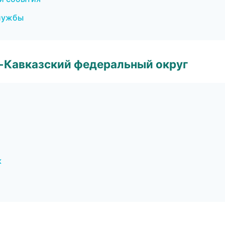
службы
о-Кавказский федеральный округ
к