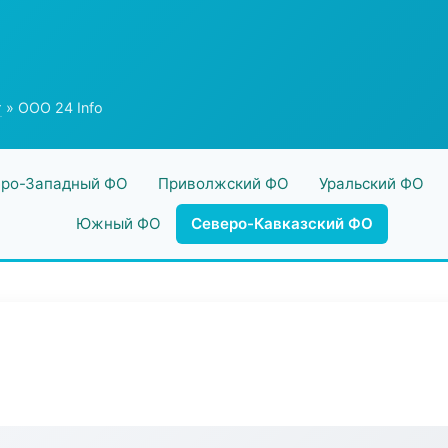
г
» ООО 24 Info
ро-Западный ФО
Приволжский ФО
Уральский ФО
Южный ФО
Северо-Кавказский ФО