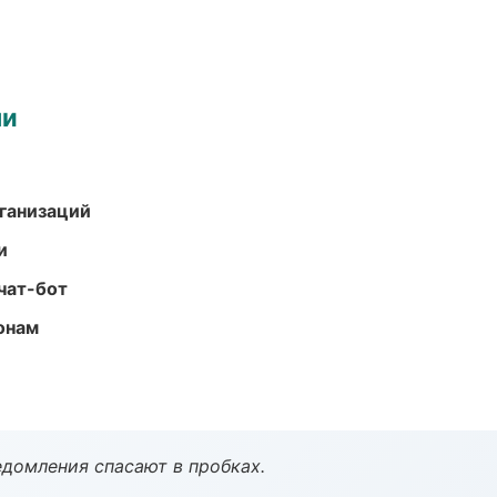
ми
ганизаций
и
чат-бот
онам
домления спасают в пробках.