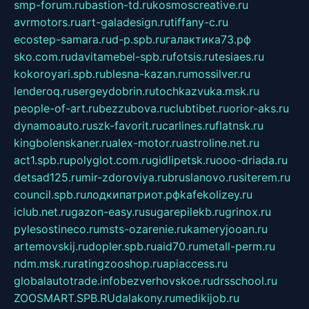
smp-forum.ru
bastion-td.ru
kosmoscreative.ru
avrmotors.ru
art-galadesign.ru
tiffany-c.ru
ecostep-samara.ru
d-p.spb.ru
галактика73.рф
sko.com.ru
davitamebel-spb.ru
fotsis.ru
tesiaes.ru
kokoroyari.spb.ru
blesna-kazan.ru
mossilver.ru
lenderoq.ru
sergeydobrin.ru
tochkazvuka.msk.ru
people-of-art.ru
bezzubova.ru
clubtibet.ru
orior-aks.ru
dynamoauto.ru
szk-favorit.ru
carlines.ru
flatnsk.ru
kingbolenskaner.ru
alex-motor.ru
astroline.net.ru
act1.spb.ru
polyglot.com.ru
gidlipetsk.ru
ooo-driada.ru
detsad125.ru
mir-zdoroviya.ru
bruslanovo.ru
siterem.ru
council.spb.ru
лодкипатриот.рф
kafekolizey.ru
iclub.net.ru
gazon-easy.ru
sugarepilekb.ru
grinox.ru
pylesostineco.ru
msts-ozarenie.ru
kameryjooan.ru
artemovskij.ru
dopler.spb.ru
aid70.ru
metall-perm.ru
ndm.msk.ru
ratingzooshop.ru
apiaccess.ru
globalautotrade.info
bezverhovskoe.ru
drsschool.ru
ZOOSMART.SPB.RU
dalakony.ru
medikijob.ru