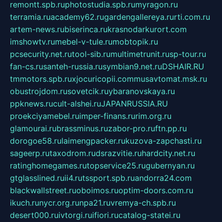
remontt.spb.ru
photostudia.spb.ru
myragon.ru
terramia.ru
academy62.ru
gardengallereya.ru
rti.com.ru
artem-news.ru
biserinca.ru
krasnodarkurort.com
imshowtv.ru
mebel-v-tule.ru
mobtopik.ru
pcsecurity.net.ru
tool-sib.ru
multimetrunit.ru
sp-tour.ru
fan-cs.ru
santeh-russia.ru
symbian9.net.ru
DSHAIR.RU
tmmotors.spb.ru
xjocuricopii.com
musavtomat.msk.ru
obustrojdom.ru
sovetcik.ru
ybaranovskaya.ru
ppknews.ru
cult-alshei.ru
JAPANRUSSIA.RU
proekciyamebel.ru
imper-finans.ru
rim.org.ru
glamourai.ru
brassminus.ru
zabor-pro.ru
ftn.pp.ru
dorogoe58.ru
laimengpacker.ru
kuzova-zapchasti.ru
sageerp.ru
taxodrom.ru
dsrazvitie.ru
hardcity.net.ru
ratinghomegames.ru
topservice25.ru
gubernyan.ru
gtglasslined.ru
ii4.ru
tssport.spb.ru
andorra24.com
blackwallstreet.ru
oboimos.ru
optim-doors.com.ru
ikuch.ru
nycr.org.ru
npa21.ru
vremya-ch.spb.ru
desert000.ru
ivtorgi.ru
ifiori.ru
catalog-statei.ru