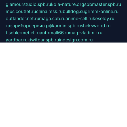
glamourstudio.spb.ru
kola-nature.org
spbmaster.spb.ru
musicoutlet.ru
china.msk.ru
bulldog.su
grimm-online.ru
outlander.net.ru
maga.spb.ru
anime-sell.ru
keseloy.ru
газприборсервис.рф
karmin.spb.ru
shekswood.ru
tischlermebel.ru
automall66.ru
mag-vladimir.ru
yardbar.ru
kiwitour.spb.ru
indesign.com.ru
freestylemebel.ru
bany-samara.ru
rsei.ru
naidisvoyput.ru
mgsn-invest.ru
ipkamerasannce.ru
alicante-house.ru
ibelka74.ru
cozyhouse.info
vlkargalev-studio.ru
700mb.ru
figura-ufa.ru
alina-live.ru
belarusiannews.ru
womenknow.ru
dos-vniimk.ru
sega.net.ru
dv.net.ru
phenomenonsofhistory.com
telesputnik.net.ru
wall.pp.ru
pylesosroidmi.ru
gtc-clan.ru
cligs.ru
bibikazap.ru
popova.org.ru
netwhistler.spb.ru
bellvil.ru
bonzon.ru
iss-vladik.ru
defiparis.net.ru
las-gryzas.ru
amku.ru
electednews.spb.ru
feather.org.ru
spar72.ru
tankiigri.ru
dominus.com.ru
ibtree.ru
sanykool.pp.ru
unixlib.org.ru