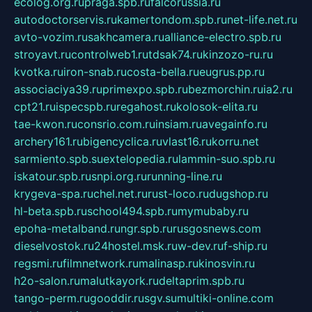
ecolog.org.ru
praga.spb.ru
falcorussia.ru
autodoctorservis.ru
kamertondom.spb.ru
net-life.net.ru
avto-vozim.ru
sakhcamera.ru
alliance-electro.spb.ru
stroyavt.ru
controlweb1.ru
tdsak74.ru
kinzozo-ru.ru
kvotka.ru
iron-snab.ru
costa-bella.ru
eugrus.pp.ru
associaciya39.ru
primexpo.spb.ru
bezmorchin.ru
ia2.ru
cpt21.ru
ispecspb.ru
regahost.ru
kolosok-elita.ru
tae-kwon.ru
consrio.com.ru
insiam.ru
avegainfo.ru
archery161.ru
bigencyclica.ru
vlast16.ru
korru.net
sarmiento.spb.su
extelopedia.ru
lammin-suo.spb.ru
iskatour.spb.ru
snpi.org.ru
running-line.ru
krygeva-spa.ru
chel.net.ru
rust-loco.ru
dugshop.ru
hl-beta.spb.ru
school494.spb.ru
mymubaby.ru
epoha-metalband.ru
ngr.spb.ru
rusgosnews.com
dieselvostok.ru
24hostel.msk.ru
w-dev.ru
f-ship.ru
regsmi.ru
filmnetwork.ru
malinasp.ru
kinosvin.ru
h2o-salon.ru
malutkayork.ru
deltaprim.spb.ru
tango-perm.ru
gooddir.ru
sgv.su
multiki-online.com