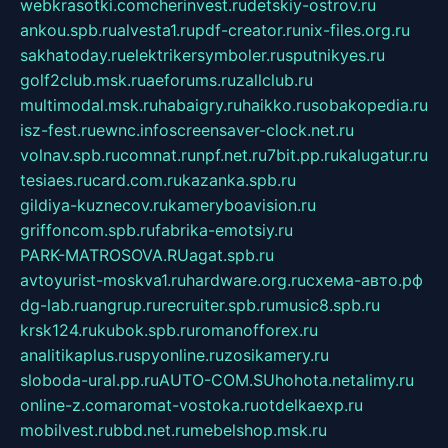
webkrasotki.com
cherinvest.ru
detskiy-ostrov.ru
ankou.spb.ru
alvesta1.ru
pdf-creator.ru
nix-files.org.ru
sakhatoday.ru
elektrikersymboler.ru
sputnikyes.ru
golf2club.msk.ru
aeforums.ru
zallclub.ru
multimodal.msk.ru
habaigry.ru
haikko.ru
sobakopedia.ru
isz-fest.ru
ewnc.info
screensaver-clock.net.ru
volnav.spb.ru
comnat.ru
npf.net.ru
7bit.pp.ru
kalugatur.ru
tesiaes.ru
card.com.ru
kazanka.spb.ru
gildiya-kuznecov.ru
kameryboavision.ru
griffoncom.spb.ru
fabrika-emotsiy.ru
PARK-MATROSOVA.RU
agat.spb.ru
avtoyurist-moskva1.ru
hardware.org.ru
схема-авто.рф
dg-lab.ru
angrup.ru
recruiter.spb.ru
music8.spb.ru
krsk124.ru
kubok.spb.ru
romanofforex.ru
analitikaplus.ru
spyonline.ru
zosikamery.ru
sloboda-ural.pp.ru
AUTO-COM.SU
hohota.net
alimy.ru
online-z.com
aromat-vostoka.ru
otdelkaexp.ru
mobilvest.ru
bbd.net.ru
mebelshop.msk.ru