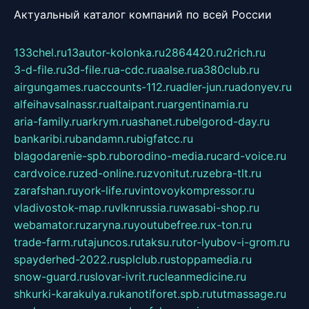
Актуальный каталог компаний по всей России
133chel.ru
13autor-kolonka.ru
2864420.ru
2rich.ru
3-d-file.ru
3d-file.ru
a-cdc.ru
aalse.ru
a380club.ru
airgungames.ru
accounts-112.ru
adler-jun.ru
adonyev.ru
alfeihavsalnassr.ru
altaipant.ru
argentinamia.ru
aria-family.ru
arkrym.ru
ashanet.ru
belgorod-day.ru
bankaribi.ru
bandamn.ru
bigfatcc.ru
blagodarenie-spb.ru
borodino-media.ru
card-voice.ru
cardvoice.ru
zed-online.ru
zvonitut.ru
zebra-tlt.ru
zarafshan.ru
york-life.ru
vintovoykompressor.ru
vladivostok-map.ru
vlknrussia.ru
wasabi-shop.ru
webamator.ru
zaryna.ru
youtubefree.ru
x-ton.ru
trade-farm.ru
tajuncos.ru
taksu.ru
tor-lyubov-i-grom.ru
spayderhed-2022.ru
splclub.ru
stoppamedia.ru
snow-guard.ru
slovar-ivrit.ru
cleanmedicine.ru
shkurki-karakulya.ru
kanotiforet.spb.ru
tutmassage.ru