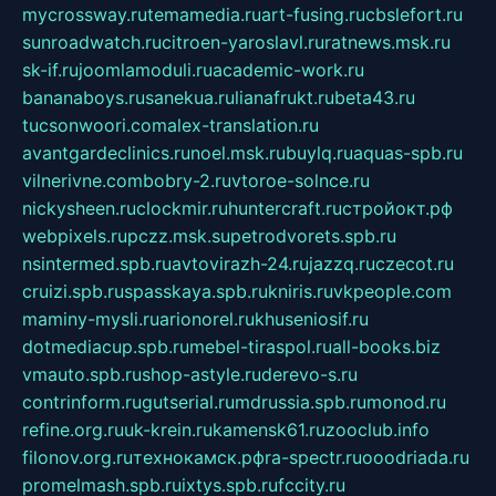
mycrossway.ru
temamedia.ru
art-fusing.ru
cbslefort.ru
sunroadwatch.ru
citroen-yaroslavl.ru
ratnews.msk.ru
sk-if.ru
joomlamoduli.ru
academic-work.ru
bananaboys.ru
sanekua.ru
lianafrukt.ru
beta43.ru
tucsonwoori.com
alex-translation.ru
avantgardeclinics.ru
noel.msk.ru
buylq.ru
aquas-spb.ru
vilnerivne.com
bobry-2.ru
vtoroe-solnce.ru
nickysheen.ru
clockmir.ru
huntercraft.ru
стройокт.рф
webpixels.ru
pczz.msk.su
petrodvorets.spb.ru
nsintermed.spb.ru
avtovirazh-24.ru
jazzq.ru
czecot.ru
cruizi.spb.ru
spasskaya.spb.ru
kniris.ru
vkpeople.com
maminy-mysli.ru
arionorel.ru
khuseniosif.ru
dotmediacup.spb.ru
mebel-tiraspol.ru
all-books.biz
vmauto.spb.ru
shop-astyle.ru
derevo-s.ru
contrinform.ru
gutserial.ru
mdrussia.spb.ru
monod.ru
refine.org.ru
uk-krein.ru
kamensk61.ru
zooclub.info
filonov.org.ru
технокамск.рф
ra-spectr.ru
ooodriada.ru
promelmash.spb.ru
ixtys.spb.ru
fccity.ru