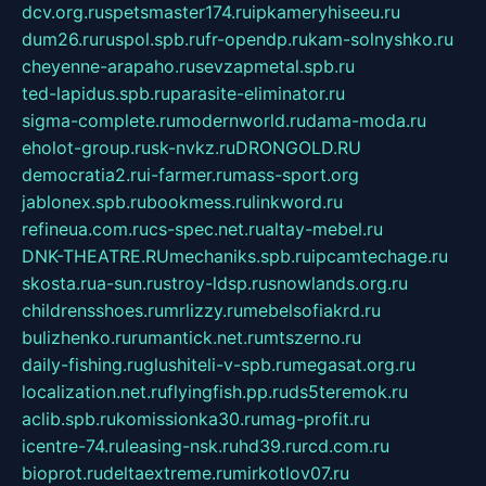
dcv.org.ru
spetsmaster174.ru
ipkameryhiseeu.ru
dum26.ru
ruspol.spb.ru
fr-opendp.ru
kam-solnyshko.ru
cheyenne-arapaho.ru
sevzapmetal.spb.ru
ted-lapidus.spb.ru
parasite-eliminator.ru
sigma-complete.ru
modernworld.ru
dama-moda.ru
eholot-group.ru
sk-nvkz.ru
DRONGOLD.RU
democratia2.ru
i-farmer.ru
mass-sport.org
jablonex.spb.ru
bookmess.ru
linkword.ru
refineua.com.ru
cs-spec.net.ru
altay-mebel.ru
DNK-THEATRE.RU
mechaniks.spb.ru
ipcamtechage.ru
skosta.ru
a-sun.ru
stroy-ldsp.ru
snowlands.org.ru
childrensshoes.ru
mrlizzy.ru
mebelsofiakrd.ru
bulizhenko.ru
rumantick.net.ru
mtszerno.ru
daily-fishing.ru
glushiteli-v-spb.ru
megasat.org.ru
localization.net.ru
flyingfish.pp.ru
ds5teremok.ru
aclib.spb.ru
komissionka30.ru
mag-profit.ru
icentre-74.ru
leasing-nsk.ru
hd39.ru
rcd.com.ru
bioprot.ru
deltaextreme.ru
mirkotlov07.ru