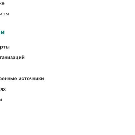
ке
фирм
ми
арты
ганизаций
еренные источники
иях
и