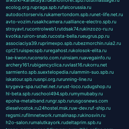
shkurki-karakulya.ru
kanotiforet.spb.ru
tutmassage.ru
ecolog.org.ru
praga.spb.ru
falcorussia.ru
autodoctorservis.ru
kamertondom.spb.ru
net-life.net.ru
avto-vozim.ru
sakhcamera.ru
alliance-electro.spb.ru
stroyavt.ru
controlweb1.ru
tdsak74.ru
kinzozo-ru.ru
kvotka.ru
iron-snab.ru
costa-bella.ru
eugrus.pp.ru
associaciya39.ru
primexpo.spb.ru
bezmorchin.ru
ia2.ru
cpt21.ru
ispecspb.ru
regahost.ru
kolosok-elita.ru
tae-kwon.ru
consrio.com.ru
insiam.ru
avegainfo.ru
archery161.ru
bigencyclica.ru
vlast16.ru
korru.net
sarmiento.spb.su
extelopedia.ru
lammin-suo.spb.ru
iskatour.spb.ru
snpi.org.ru
running-line.ru
krygeva-spa.ru
chel.net.ru
rust-loco.ru
dugshop.ru
hl-beta.spb.ru
school494.spb.ru
mymubaby.ru
epoha-metalband.ru
ngr.spb.ru
rusgosnews.com
dieselvostok.ru
24hostel.msk.ru
w-dev.ru
f-ship.ru
regsmi.ru
filmnetwork.ru
malinasp.ru
kinosvin.ru
h2o-salon.ru
malutkayork.ru
deltaprim.spb.ru