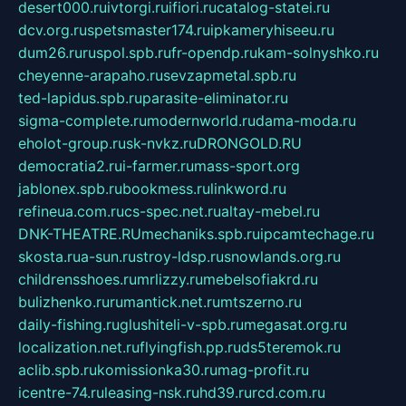
desert000.ru
ivtorgi.ru
ifiori.ru
catalog-statei.ru
dcv.org.ru
spetsmaster174.ru
ipkameryhiseeu.ru
dum26.ru
ruspol.spb.ru
fr-opendp.ru
kam-solnyshko.ru
cheyenne-arapaho.ru
sevzapmetal.spb.ru
ted-lapidus.spb.ru
parasite-eliminator.ru
sigma-complete.ru
modernworld.ru
dama-moda.ru
eholot-group.ru
sk-nvkz.ru
DRONGOLD.RU
democratia2.ru
i-farmer.ru
mass-sport.org
jablonex.spb.ru
bookmess.ru
linkword.ru
refineua.com.ru
cs-spec.net.ru
altay-mebel.ru
DNK-THEATRE.RU
mechaniks.spb.ru
ipcamtechage.ru
skosta.ru
a-sun.ru
stroy-ldsp.ru
snowlands.org.ru
childrensshoes.ru
mrlizzy.ru
mebelsofiakrd.ru
bulizhenko.ru
rumantick.net.ru
mtszerno.ru
daily-fishing.ru
glushiteli-v-spb.ru
megasat.org.ru
localization.net.ru
flyingfish.pp.ru
ds5teremok.ru
aclib.spb.ru
komissionka30.ru
mag-profit.ru
icentre-74.ru
leasing-nsk.ru
hd39.ru
rcd.com.ru