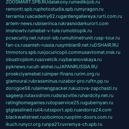
ZOOSMART.SPB.RU
dalakony.ru
medikijob.ru
remontt.spb.ru
photostudia.spb.ru
myragon.ru
terramia.ru
academy62.ru
gardengallereya.ru
rti.com.ru
artem-news.ru
biserinca.ru
krasnodarkurort.com
imshowtv.ru
mebel-v-tule.ru
mobtopik.ru
pcsecurity.net.ru
tool-sib.ru
multimetrunit.ru
sp-tour.ru
fan-cs.ru
santeh-russia.ru
symbian9.net.ru
DSHAIR.RU
tmmotors.spb.ru
xjocuricopii.com
musavtomat.msk.ru
obustrojdom.ru
sovetcik.ru
ybaranovskaya.ru
ppknews.ru
cult-alshei.ru
JAPANRUSSIA.RU
proekciyamebel.ru
imper-finans.ru
rim.org.ru
glamourai.ru
brassminus.ru
zabor-pro.ru
ftn.pp.ru
dorogoe58.ru
laimengpacker.ru
kuzova-zapchasti.ru
sageerp.ru
taxodrom.ru
dsrazvitie.ru
hardcity.net.ru
ratinghomegames.ru
topservice25.ru
gubernyan.ru
gtglasslined.ru
ii4.ru
tssport.spb.ru
andorra24.com
blackwallstreet.ru
oboimos.ru
optim-doors.com.ru
ikuch.ru
nycr.org.ru
npa21.ru
vremya-ch.spb.ru