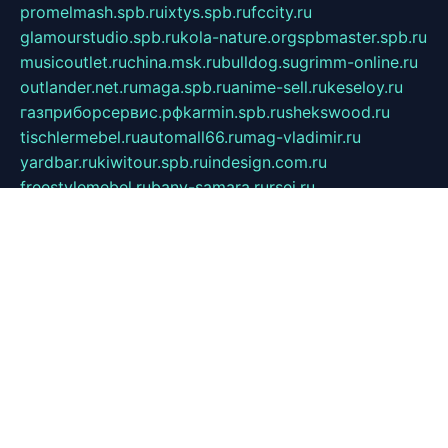
promelmash.spb.ru
ixtys.spb.ru
fccity.ru
glamourstudio.spb.ru
kola-nature.org
spbmaster.spb.ru
musicoutlet.ru
china.msk.ru
bulldog.su
grimm-online.ru
outlander.net.ru
maga.spb.ru
anime-sell.ru
keseloy.ru
газприборсервис.рф
karmin.spb.ru
shekswood.ru
tischlermebel.ru
automall66.ru
mag-vladimir.ru
yardbar.ru
kiwitour.spb.ru
indesign.com.ru
freestylemebel.ru
bany-samara.ru
rsei.ru
naidisvoyput.ru
mgsn-invest.ru
ipkamerasannce.ru
alicante-house.ru
ibelka74.ru
cozyhouse.info
vlkargalev-studio.ru
700mb.ru
figura-ufa.ru
alina-live.ru
belarusiannews.ru
womenknow.ru
dos-vniimk.ru
sega.net.ru
dv.net.ru
phenomenonsofhistory.com
telesputnik.net.ru
wall.pp.ru
pylesosroidmi.ru
gtc-clan.ru
cligs.ru
bibikazap.ru
popova.org.ru
netwhistler.spb.ru
bellvil.ru
bonzon.ru
iss-vladik.ru
defiparis.net.ru
las-gryzas.ru
amku.ru
electednews.spb.ru
feather.org.ru
spar72.ru
tankiigri.ru