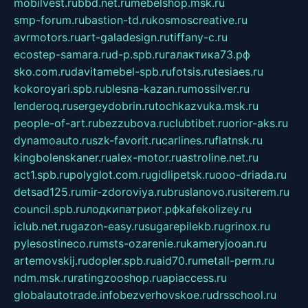
mobilvest.ru
bbd.net.ru
mebelshop.msk.ru
smp-forum.ru
bastion-td.ru
kosmoscreative.ru
avrmotors.ru
art-galadesign.ru
tiffany-c.ru
ecostep-samara.ru
d-p.spb.ru
галактика73.рф
sko.com.ru
davitamebel-spb.ru
fotsis.ru
tesiaes.ru
kokoroyari.spb.ru
blesna-kazan.ru
mossilver.ru
lenderoq.ru
sergeydobrin.ru
tochkazvuka.msk.ru
people-of-art.ru
bezzubova.ru
clubtibet.ru
orior-aks.ru
dynamoauto.ru
szk-favorit.ru
carlines.ru
flatnsk.ru
kingbolenskaner.ru
alex-motor.ru
astroline.net.ru
act1.spb.ru
polyglot.com.ru
gidlipetsk.ru
ooo-driada.ru
detsad125.ru
mir-zdoroviya.ru
bruslanovo.ru
siterem.ru
council.spb.ru
лодкипатриот.рф
kafekolizey.ru
iclub.net.ru
gazon-easy.ru
sugarepilekb.ru
grinox.ru
pylesostineco.ru
msts-ozarenie.ru
kameryjooan.ru
artemovskij.ru
dopler.spb.ru
aid70.ru
metall-perm.ru
ndm.msk.ru
ratingzooshop.ru
apiaccess.ru
globalautotrade.info
bezverhovskoe.ru
drsschool.ru