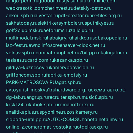
tango-perm.ru
gooddir.ru
sgv.su
multiki-online.com
webkrasotki.com
cherinvest.ru
detskiy-ostrov.ru
ankou.spb.ru
alvesta1.ru
pdf-creator.ru
nix-files.org.ru
sakhatoday.ru
elektrikersymboler.ru
sputnikyes.ru
golf2club.msk.ru
aeforums.ru
zallclub.ru
multimodal.msk.ru
habaigry.ru
haikko.ru
sobakopedia.ru
isz-fest.ru
ewnc.info
screensaver-clock.net.ru
volnav.spb.ru
comnat.ru
npf.net.ru
7bit.pp.ru
kalugatur.ru
tesiaes.ru
card.com.ru
kazanka.spb.ru
gildiya-kuznecov.ru
kameryboavision.ru
griffoncom.spb.ru
fabrika-emotsiy.ru
PARK-MATROSOVA.RU
agat.spb.ru
avtoyurist-moskva1.ru
hardware.org.ru
схема-авто.рф
dg-lab.ru
angrup.ru
recruiter.spb.ru
music8.spb.ru
krsk124.ru
kubok.spb.ru
romanofforex.ru
analitikaplus.ru
spyonline.ru
zosikamery.ru
sloboda-ural.pp.ru
AUTO-COM.SU
hohota.net
alimy.ru
online-z.com
aromat-vostoka.ru
otdelkaexp.ru