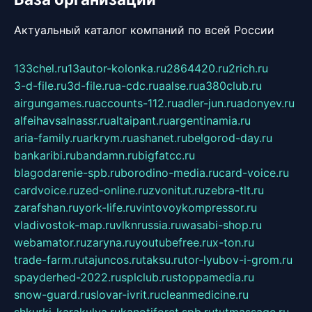
Актуальный каталог компаний по всей России
133chel.ru
13autor-kolonka.ru
2864420.ru
2rich.ru
3-d-file.ru
3d-file.ru
a-cdc.ru
aalse.ru
a380club.ru
airgungames.ru
accounts-112.ru
adler-jun.ru
adonyev.ru
alfeihavsalnassr.ru
altaipant.ru
argentinamia.ru
aria-family.ru
arkrym.ru
ashanet.ru
belgorod-day.ru
bankaribi.ru
bandamn.ru
bigfatcc.ru
blagodarenie-spb.ru
borodino-media.ru
card-voice.ru
cardvoice.ru
zed-online.ru
zvonitut.ru
zebra-tlt.ru
zarafshan.ru
york-life.ru
vintovoykompressor.ru
vladivostok-map.ru
vlknrussia.ru
wasabi-shop.ru
webamator.ru
zaryna.ru
youtubefree.ru
x-ton.ru
trade-farm.ru
tajuncos.ru
taksu.ru
tor-lyubov-i-grom.ru
spayderhed-2022.ru
splclub.ru
stoppamedia.ru
snow-guard.ru
slovar-ivrit.ru
cleanmedicine.ru