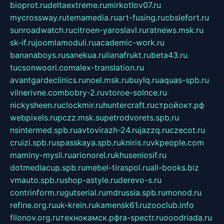
bioprot.ru
deltaextreme.ru
mirkotlov07.ru
mycrossway.ru
temamedia.ru
art-fusing.ru
cbslefort.ru
sunroadwatch.ru
citroen-yaroslavl.ru
ratnews.msk.ru
sk-if.ru
joomlamoduli.ru
academic-work.ru
bananaboys.ru
sanekua.ru
lianafrukt.ru
beta43.ru
tucsonwoori.com
alex-translation.ru
avantgardeclinics.ru
noel.msk.ru
buylq.ru
aquas-spb.ru
vilnerivne.com
bobry-2.ru
vtoroe-solnce.ru
nickysheen.ru
clockmir.ru
huntercraft.ru
стройокт.рф
webpixels.ru
pczz.msk.su
petrodvorets.spb.ru
nsintermed.spb.ru
avtovirazh-24.ru
jazzq.ru
czecot.ru
cruizi.spb.ru
spasskaya.spb.ru
kniris.ru
vkpeople.com
maminy-mysli.ru
arionorel.ru
khuseniosif.ru
dotmediacup.spb.ru
mebel-tiraspol.ru
all-books.biz
vmauto.spb.ru
shop-astyle.ru
derevo-s.ru
contrinform.ru
gutserial.ru
mdrussia.spb.ru
monod.ru
refine.org.ru
uk-krein.ru
kamensk61.ru
zooclub.info
filonov.org.ru
технокамск.рф
ra-spectr.ru
ooodriada.ru