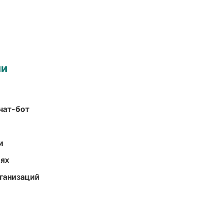
ми
чат-бот
и
иях
ганизаций