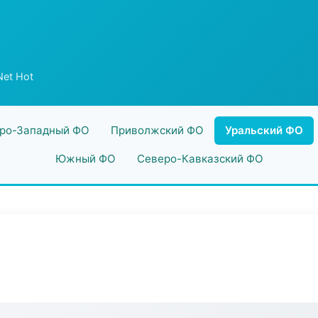
et Hot
ро-Западный ФО
Приволжский ФО
Уральский ФО
Южный ФО
Северо-Кавказский ФО