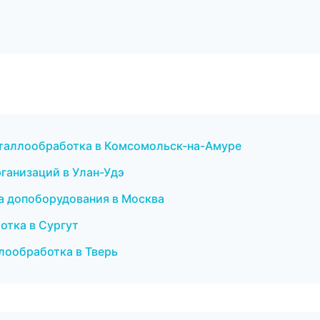
еталлообработка в Комсомольск-на-Амуре
рганизаций в Улан-Удэ
ка допоборудования в Москва
отка в Сургут
лообработка в Тверь