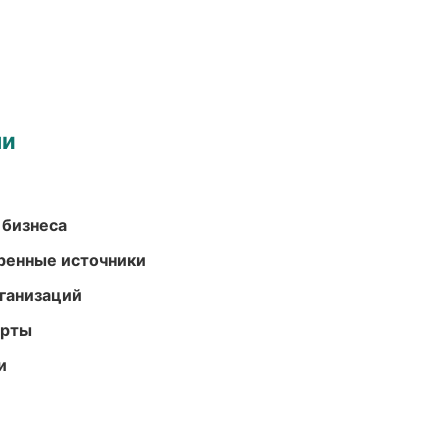
ми
 бизнеса
еренные источники
ганизаций
арты
и