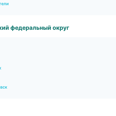
тели
ский федеральный округ
к
овск