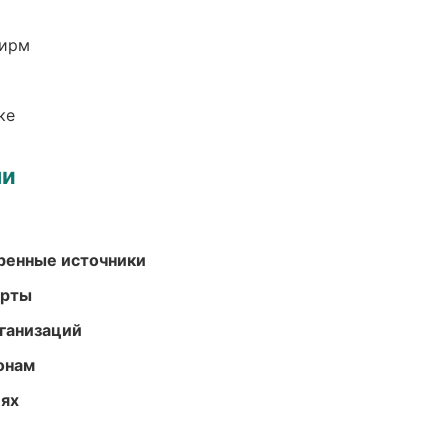
фирм
ке
ми
еренные источники
арты
ганизаций
онам
иях