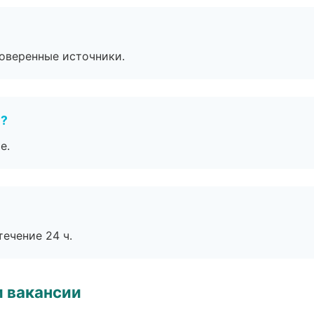
роверенные источники.
е?
е.
течение 24 ч.
и вакансии