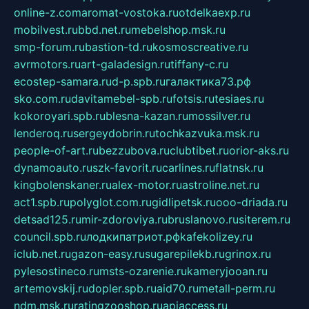
online-z.com
aromat-vostoka.ru
otdelkaexp.ru
mobilvest.ru
bbd.net.ru
mebelshop.msk.ru
smp-forum.ru
bastion-td.ru
kosmoscreative.ru
avrmotors.ru
art-galadesign.ru
tiffany-c.ru
ecostep-samara.ru
d-p.spb.ru
галактика73.рф
sko.com.ru
davitamebel-spb.ru
fotsis.ru
tesiaes.ru
kokoroyari.spb.ru
blesna-kazan.ru
mossilver.ru
lenderoq.ru
sergeydobrin.ru
tochkazvuka.msk.ru
people-of-art.ru
bezzubova.ru
clubtibet.ru
orior-aks.ru
dynamoauto.ru
szk-favorit.ru
carlines.ru
flatnsk.ru
kingbolenskaner.ru
alex-motor.ru
astroline.net.ru
act1.spb.ru
polyglot.com.ru
gidlipetsk.ru
ooo-driada.ru
detsad125.ru
mir-zdoroviya.ru
bruslanovo.ru
siterem.ru
council.spb.ru
лодкипатриот.рф
kafekolizey.ru
iclub.net.ru
gazon-easy.ru
sugarepilekb.ru
grinox.ru
pylesostineco.ru
msts-ozarenie.ru
kameryjooan.ru
artemovskij.ru
dopler.spb.ru
aid70.ru
metall-perm.ru
ndm.msk.ru
ratingzooshop.ru
apiaccess.ru