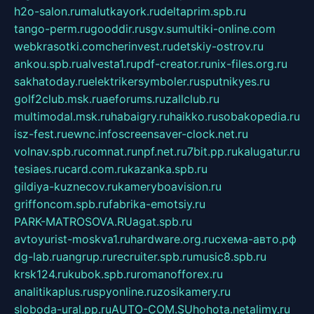
h2o-salon.ru
malutkayork.ru
deltaprim.spb.ru
tango-perm.ru
gooddir.ru
sgv.su
multiki-online.com
webkrasotki.com
cherinvest.ru
detskiy-ostrov.ru
ankou.spb.ru
alvesta1.ru
pdf-creator.ru
nix-files.org.ru
sakhatoday.ru
elektrikersymboler.ru
sputnikyes.ru
golf2club.msk.ru
aeforums.ru
zallclub.ru
multimodal.msk.ru
habaigry.ru
haikko.ru
sobakopedia.ru
isz-fest.ru
ewnc.info
screensaver-clock.net.ru
volnav.spb.ru
comnat.ru
npf.net.ru
7bit.pp.ru
kalugatur.ru
tesiaes.ru
card.com.ru
kazanka.spb.ru
gildiya-kuznecov.ru
kameryboavision.ru
griffoncom.spb.ru
fabrika-emotsiy.ru
PARK-MATROSOVA.RU
agat.spb.ru
avtoyurist-moskva1.ru
hardware.org.ru
схема-авто.рф
dg-lab.ru
angrup.ru
recruiter.spb.ru
music8.spb.ru
krsk124.ru
kubok.spb.ru
romanofforex.ru
analitikaplus.ru
spyonline.ru
zosikamery.ru
sloboda-ural.pp.ru
AUTO-COM.SU
hohota.net
alimy.ru