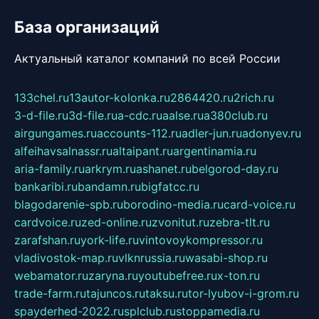
База организаций
Актуальный каталог компаний по всей России
133chel.ru
13autor-kolonka.ru
2864420.ru
2rich.ru
3-d-file.ru
3d-file.ru
a-cdc.ru
aalse.ru
a380club.ru
airgungames.ru
accounts-112.ru
adler-jun.ru
adonyev.ru
alfeihavsalnassr.ru
altaipant.ru
argentinamia.ru
aria-family.ru
arkrym.ru
ashanet.ru
belgorod-day.ru
bankaribi.ru
bandamn.ru
bigfatcc.ru
blagodarenie-spb.ru
borodino-media.ru
card-voice.ru
cardvoice.ru
zed-online.ru
zvonitut.ru
zebra-tlt.ru
zarafshan.ru
york-life.ru
vintovoykompressor.ru
vladivostok-map.ru
vlknrussia.ru
wasabi-shop.ru
webamator.ru
zaryna.ru
youtubefree.ru
x-ton.ru
trade-farm.ru
tajuncos.ru
taksu.ru
tor-lyubov-i-grom.ru
spayderhed-2022.ru
splclub.ru
stoppamedia.ru