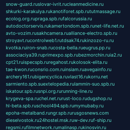
snow-guard.ru
slovar-ivrit.ru
cleanmedicine.ru
shkurki-karakulya.ru
kanotiforet.spb.ru
tutmassage.ru
ecolog.org.ru
praga.spb.ru
falcorussia.ru
autodoctorservis.ru
kamertondom.spb.ru
net-life.net.ru
avto-vozim.ru
sakhcamera.ru
alliance-electro.spb.ru
stroyavt.ru
controlweb1.ru
tdsak74.ru
kinzozo-ru.ru
kvotka.ru
iron-snab.ru
costa-bella.ru
eugrus.pp.ru
associaciya39.ru
primexpo.spb.ru
bezmorchin.ru
ia2.ru
cpt21.ru
ispecspb.ru
regahost.ru
kolosok-elita.ru
tae-kwon.ru
consrio.com.ru
insiam.ru
avegainfo.ru
archery161.ru
bigencyclica.ru
vlast16.ru
korru.net
sarmiento.spb.su
extelopedia.ru
lammin-suo.spb.ru
iskatour.spb.ru
snpi.org.ru
running-line.ru
krygeva-spa.ru
chel.net.ru
rust-loco.ru
dugshop.ru
hl-beta.spb.ru
school494.spb.ru
mymubaby.ru
epoha-metalband.ru
ngr.spb.ru
rusgosnews.com
dieselvostok.ru
24hostel.msk.ru
w-dev.ru
f-ship.ru
regsmi.ru
filmnetwork.ru
malinasp.ru
kinosvin.ru