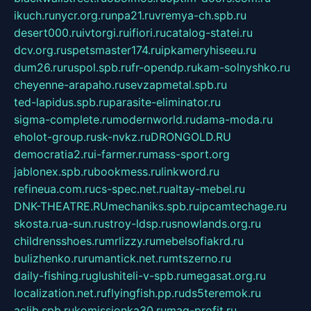
ikuch.ru
nycr.org.ru
npa21.ru
vremya-ch.spb.ru
desert000.ru
ivtorgi.ru
ifiori.ru
catalog-statei.ru
dcv.org.ru
spetsmaster174.ru
ipkameryhiseeu.ru
dum26.ru
ruspol.spb.ru
fr-opendp.ru
kam-solnyshko.ru
cheyenne-arapaho.ru
sevzapmetal.spb.ru
ted-lapidus.spb.ru
parasite-eliminator.ru
sigma-complete.ru
modernworld.ru
dama-moda.ru
eholot-group.ru
sk-nvkz.ru
DRONGOLD.RU
democratia2.ru
i-farmer.ru
mass-sport.org
jablonex.spb.ru
bookmess.ru
linkword.ru
refineua.com.ru
cs-spec.net.ru
altay-mebel.ru
DNK-THEATRE.RU
mechaniks.spb.ru
ipcamtechage.ru
skosta.ru
a-sun.ru
stroy-ldsp.ru
snowlands.org.ru
childrensshoes.ru
mrlizzy.ru
mebelsofiakrd.ru
bulizhenko.ru
rumantick.net.ru
mtszerno.ru
daily-fishing.ru
glushiteli-v-spb.ru
megasat.org.ru
localization.net.ru
flyingfish.pp.ru
ds5teremok.ru
aclib.spb.ru
komissionka30.ru
mag-profit.ru