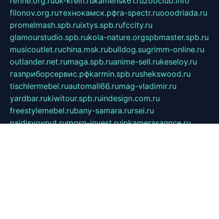
refine.org.ru
uk-krein.ru
kamensk61.ru
zooclub.info
filonov.org.ru
технокамск.рф
ra-spectr.ru
ooodriada.ru
promelmash.spb.ru
ixtys.spb.ru
fccity.ru
glamourstudio.spb.ru
kola-nature.org
spbmaster.spb.ru
musicoutlet.ru
china.msk.ru
bulldog.su
grimm-online.ru
outlander.net.ru
maga.spb.ru
anime-sell.ru
keseloy.ru
газприборсервис.рф
karmin.spb.ru
shekswood.ru
tischlermebel.ru
automall66.ru
mag-vladimir.ru
yardbar.ru
kiwitour.spb.ru
indesign.com.ru
freestylemebel.ru
bany-samara.ru
rsei.ru
naidisvoyput.ru
mgsn-invest.ru
ipkamerasannce.ru
alicante-house.ru
ibelka74.ru
cozyhouse.info
vlkargalev-studio.ru
700mb.ru
figura-ufa.ru
alina-live.ru
belarusiannews.ru
womenknow.ru
dos-vniimk.ru
sega.net.ru
dv.net.ru
phenomenonsofhistory.com
telesputnik.net.ru
wall.pp.ru
pylesosroidmi.ru
gtc-clan.ru
cligs.ru
bibikazap.ru
popova.org.ru
netwhistler.spb.ru
bellvil.ru
bonzon.ru
iss-vladik.ru