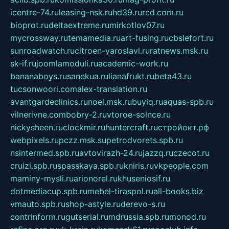
icentre-74.ru
leasing-nsk.ru
hd39.ru
rcd.com.ru
bioprot.ru
deltaextreme.ru
mirkotlov07.ru
mycrossway.ru
temamedia.ru
art-fusing.ru
cbslefort.ru
sunroadwatch.ru
citroen-yaroslavl.ru
ratnews.msk.ru
sk-if.ru
joomlamoduli.ru
academic-work.ru
bananaboys.ru
sanekua.ru
lianafrukt.ru
beta43.ru
tucsonwoori.com
alex-translation.ru
avantgardeclinics.ru
noel.msk.ru
buylq.ru
aquas-spb.ru
vilnerivne.com
bobry-2.ru
vtoroe-solnce.ru
nickysheen.ru
clockmir.ru
huntercraft.ru
стройокт.рф
webpixels.ru
pczz.msk.su
petrodvorets.spb.ru
nsintermed.spb.ru
avtovirazh-24.ru
jazzq.ru
czecot.ru
cruizi.spb.ru
spasskaya.spb.ru
kniris.ru
vkpeople.com
maminy-mysli.ru
arionorel.ru
khuseniosif.ru
dotmediacup.spb.ru
mebel-tiraspol.ru
all-books.biz
vmauto.spb.ru
shop-astyle.ru
derevo-s.ru
contrinform.ru
gutserial.ru
mdrussia.spb.ru
monod.ru