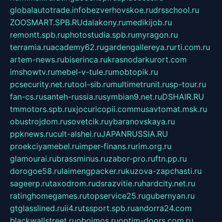
globalautotrade.info
bezverhovskoe.ru
drsschool.ru
ZOOSMART.SPB.RU
dalakony.ru
medikijob.ru
remontt.spb.ru
photostudia.spb.ru
myragon.ru
terramia.ru
academy62.ru
gardengallereya.ru
rti.com.ru
artem-news.ru
biserinca.ru
krasnodarkurort.com
imshowtv.ru
mebel-v-tule.ru
mobtopik.ru
pcsecurity.net.ru
tool-sib.ru
multimetrunit.ru
sp-tour.ru
fan-cs.ru
santeh-russia.ru
symbian9.net.ru
DSHAIR.RU
tmmotors.spb.ru
xjocuricopii.com
musavtomat.msk.ru
obustrojdom.ru
sovetcik.ru
ybaranovskaya.ru
ppknews.ru
cult-alshei.ru
JAPANRUSSIA.RU
proekciyamebel.ru
imper-finans.ru
rim.org.ru
glamourai.ru
brassminus.ru
zabor-pro.ru
ftn.pp.ru
dorogoe58.ru
laimengpacker.ru
kuzova-zapchasti.ru
sageerp.ru
taxodrom.ru
dsrazvitie.ru
hardcity.net.ru
ratinghomegames.ru
topservice25.ru
gubernyan.ru
gtglasslined.ru
ii4.ru
tssport.spb.ru
andorra24.com
blackwallstreet.ru
oboimos.ru
optim-doors.com.ru