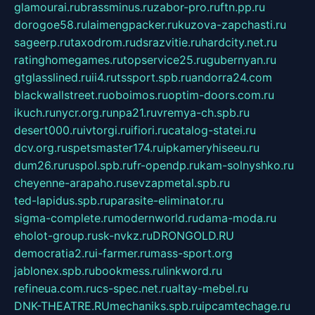
glamourai.ru
brassminus.ru
zabor-pro.ru
ftn.pp.ru
dorogoe58.ru
laimengpacker.ru
kuzova-zapchasti.ru
sageerp.ru
taxodrom.ru
dsrazvitie.ru
hardcity.net.ru
ratinghomegames.ru
topservice25.ru
gubernyan.ru
gtglasslined.ru
ii4.ru
tssport.spb.ru
andorra24.com
blackwallstreet.ru
oboimos.ru
optim-doors.com.ru
ikuch.ru
nycr.org.ru
npa21.ru
vremya-ch.spb.ru
desert000.ru
ivtorgi.ru
ifiori.ru
catalog-statei.ru
dcv.org.ru
spetsmaster174.ru
ipkameryhiseeu.ru
dum26.ru
ruspol.spb.ru
fr-opendp.ru
kam-solnyshko.ru
cheyenne-arapaho.ru
sevzapmetal.spb.ru
ted-lapidus.spb.ru
parasite-eliminator.ru
sigma-complete.ru
modernworld.ru
dama-moda.ru
eholot-group.ru
sk-nvkz.ru
DRONGOLD.RU
democratia2.ru
i-farmer.ru
mass-sport.org
jablonex.spb.ru
bookmess.ru
linkword.ru
refineua.com.ru
cs-spec.net.ru
altay-mebel.ru
DNK-THEATRE.RU
mechaniks.spb.ru
ipcamtechage.ru