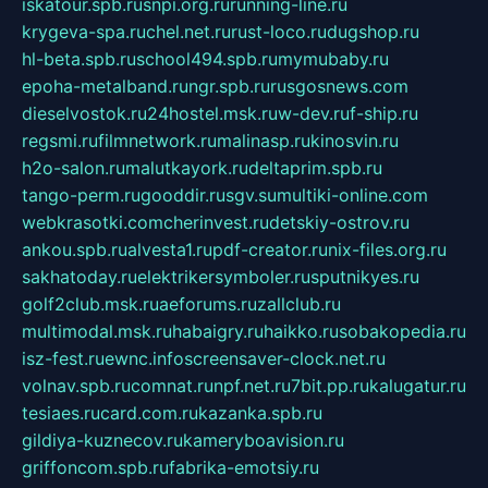
iskatour.spb.ru
snpi.org.ru
running-line.ru
krygeva-spa.ru
chel.net.ru
rust-loco.ru
dugshop.ru
hl-beta.spb.ru
school494.spb.ru
mymubaby.ru
epoha-metalband.ru
ngr.spb.ru
rusgosnews.com
dieselvostok.ru
24hostel.msk.ru
w-dev.ru
f-ship.ru
regsmi.ru
filmnetwork.ru
malinasp.ru
kinosvin.ru
h2o-salon.ru
malutkayork.ru
deltaprim.spb.ru
tango-perm.ru
gooddir.ru
sgv.su
multiki-online.com
webkrasotki.com
cherinvest.ru
detskiy-ostrov.ru
ankou.spb.ru
alvesta1.ru
pdf-creator.ru
nix-files.org.ru
sakhatoday.ru
elektrikersymboler.ru
sputnikyes.ru
golf2club.msk.ru
aeforums.ru
zallclub.ru
multimodal.msk.ru
habaigry.ru
haikko.ru
sobakopedia.ru
isz-fest.ru
ewnc.info
screensaver-clock.net.ru
volnav.spb.ru
comnat.ru
npf.net.ru
7bit.pp.ru
kalugatur.ru
tesiaes.ru
card.com.ru
kazanka.spb.ru
gildiya-kuznecov.ru
kameryboavision.ru
griffoncom.spb.ru
fabrika-emotsiy.ru