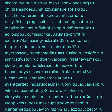
skosta.ru
a-sun.ru
stroy-ldsp.ru
snowlands.org.ru
childrensshoes.ru
mrlizzy.ru
mebelsofiakrd.ru
bulizhenko.ru
rumantick.net.ru
mtszerno.ru
daily-fishing.ru
glushiteli-v-spb.ru
megasat.org.ru
localization.net.ru
flyingfish.pp.ru
ds5teremok.ru
aclib.spb.ru
komissionka30.ru
mag-profit.ru
icentre-74.ru
leasing-nsk.ru
hd39.ru
rcd.com.ru
bioprot.ru
deltaextreme.ru
mirkotlov07.ru
mycrossway.ru
temamedia.ru
art-fusing.ru
cbslefort.ru
sunroadwatch.ru
citroen-yaroslavl.ru
ratnews.msk.ru
sk-if.ru
joomlamoduli.ru
academic-work.ru
bananaboys.ru
sanekua.ru
lianafrukt.ru
beta43.ru
tucsonwoori.com
alex-translation.ru
avantgardeclinics.ru
noel.msk.ru
buylq.ru
aquas-spb.ru
vilnerivne.com
bobry-2.ru
vtoroe-solnce.ru
nickysheen.ru
clockmir.ru
huntercraft.ru
стройокт.рф
webpixels.ru
pczz.msk.su
petrodvorets.spb.ru
nsintermed.spb.ru
avtovirazh-24.ru
jazzq.ru
czecot.ru