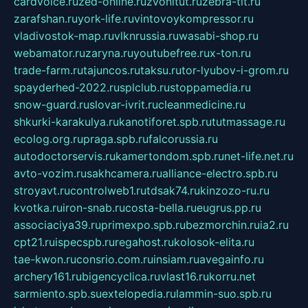
cardvoice.ru
zed-online.ru
zvonitut.ru
zebra-tlt.ru
zarafshan.ru
york-life.ru
vintovoykompressor.ru
vladivostok-map.ru
vlknrussia.ru
wasabi-shop.ru
webamator.ru
zaryna.ru
youtubefree.ru
x-ton.ru
trade-farm.ru
tajuncos.ru
taksu.ru
tor-lyubov-i-grom.ru
spayderhed-2022.ru
splclub.ru
stoppamedia.ru
snow-guard.ru
slovar-ivrit.ru
cleanmedicine.ru
shkurki-karakulya.ru
kanotiforet.spb.ru
tutmassage.ru
ecolog.org.ru
praga.spb.ru
falcorussia.ru
autodoctorservis.ru
kamertondom.spb.ru
net-life.net.ru
avto-vozim.ru
sakhcamera.ru
alliance-electro.spb.ru
stroyavt.ru
controlweb1.ru
tdsak74.ru
kinzozo-ru.ru
kvotka.ru
iron-snab.ru
costa-bella.ru
eugrus.pp.ru
associaciya39.ru
primexpo.spb.ru
bezmorchin.ru
ia2.ru
cpt21.ru
ispecspb.ru
regahost.ru
kolosok-elita.ru
tae-kwon.ru
consrio.com.ru
insiam.ru
avegainfo.ru
archery161.ru
bigencyclica.ru
vlast16.ru
korru.net
sarmiento.spb.su
extelopedia.ru
lammin-suo.spb.ru