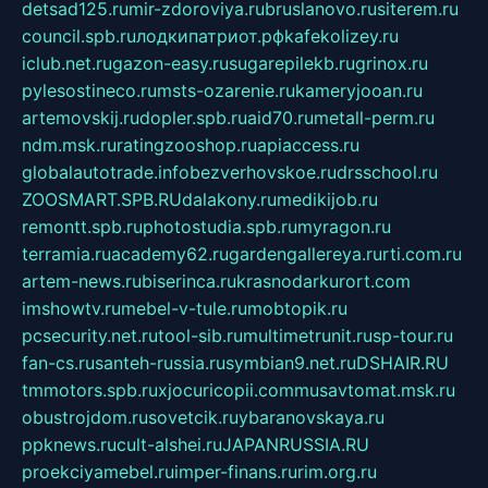
detsad125.ru
mir-zdoroviya.ru
bruslanovo.ru
siterem.ru
council.spb.ru
лодкипатриот.рф
kafekolizey.ru
iclub.net.ru
gazon-easy.ru
sugarepilekb.ru
grinox.ru
pylesostineco.ru
msts-ozarenie.ru
kameryjooan.ru
artemovskij.ru
dopler.spb.ru
aid70.ru
metall-perm.ru
ndm.msk.ru
ratingzooshop.ru
apiaccess.ru
globalautotrade.info
bezverhovskoe.ru
drsschool.ru
ZOOSMART.SPB.RU
dalakony.ru
medikijob.ru
remontt.spb.ru
photostudia.spb.ru
myragon.ru
terramia.ru
academy62.ru
gardengallereya.ru
rti.com.ru
artem-news.ru
biserinca.ru
krasnodarkurort.com
imshowtv.ru
mebel-v-tule.ru
mobtopik.ru
pcsecurity.net.ru
tool-sib.ru
multimetrunit.ru
sp-tour.ru
fan-cs.ru
santeh-russia.ru
symbian9.net.ru
DSHAIR.RU
tmmotors.spb.ru
xjocuricopii.com
musavtomat.msk.ru
obustrojdom.ru
sovetcik.ru
ybaranovskaya.ru
ppknews.ru
cult-alshei.ru
JAPANRUSSIA.RU
proekciyamebel.ru
imper-finans.ru
rim.org.ru