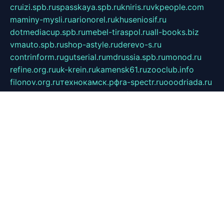
cruizi.spb.ru
spasskaya.spb.ru
kniris.ru
vkpeople.com
maminy-mysli.ru
arionorel.ru
khuseniosif.ru
dotmediacup.spb.ru
mebel-tiraspol.ru
all-books.biz
vmauto.spb.ru
shop-astyle.ru
derevo-s.ru
contrinform.ru
gutserial.ru
mdrussia.spb.ru
monod.ru
refine.org.ru
uk-krein.ru
kamensk61.ru
zooclub.info
filonov.org.ru
технокамск.рф
ra-spectr.ru
ooodriada.ru
promelmash.spb.ru
ixtys.spb.ru
fccity.ru
glamourstudio.spb.ru
kola-nature.org
spbmaster.spb.ru
musicoutlet.ru
china.msk.ru
bulldog.su
grimm-online.ru
outlander.net.ru
maga.spb.ru
anime-sell.ru
keseloy.ru
газприборсервис.рф
karmin.spb.ru
shekswood.ru
tischlermebel.ru
automall66.ru
mag-vladimir.ru
yardbar.ru
kiwitour.spb.ru
indesign.com.ru
freestylemebel.ru
bany-samara.ru
rsei.ru
naidisvoyput.ru
mgsn-invest.ru
ipkamerasannce.ru
alicante-house.ru
ibelka74.ru
cozyhouse.info
vlkargalev-studio.ru
700mb.ru
figura-ufa.ru
alina-live.ru