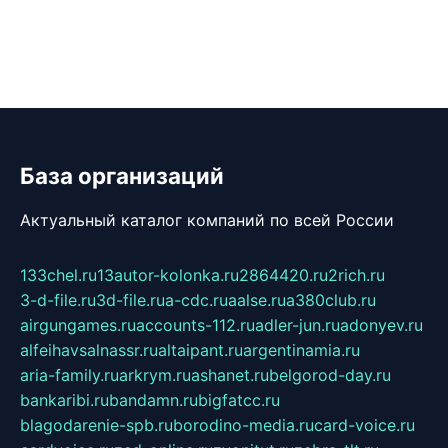
База организаций
Актуальный каталог компаний по всей России
133chel.ru
13autor-kolonka.ru
2864420.ru
2rich.ru
3-d-file.ru
3d-file.ru
a-cdc.ru
aalse.ru
a380club.ru
airgungames.ru
accounts-112.ru
adler-jun.ru
adonyev.ru
alfeihavsalnassr.ru
altaipant.ru
argentinamia.ru
aria-family.ru
arkrym.ru
ashanet.ru
belgorod-day.ru
bankaribi.ru
bandamn.ru
bigfatcc.ru
blagodarenie-spb.ru
borodino-media.ru
card-voice.ru