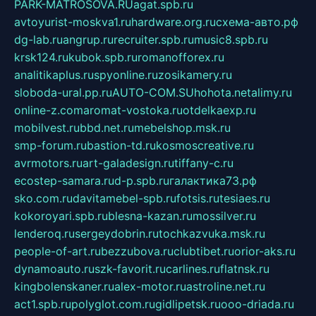
PARK-MATROSOVA.RU
agat.spb.ru
avtoyurist-moskva1.ru
hardware.org.ru
схема-авто.рф
dg-lab.ru
angrup.ru
recruiter.spb.ru
music8.spb.ru
krsk124.ru
kubok.spb.ru
romanofforex.ru
analitikaplus.ru
spyonline.ru
zosikamery.ru
sloboda-ural.pp.ru
AUTO-COM.SU
hohota.net
alimy.ru
online-z.com
aromat-vostoka.ru
otdelkaexp.ru
mobilvest.ru
bbd.net.ru
mebelshop.msk.ru
smp-forum.ru
bastion-td.ru
kosmoscreative.ru
avrmotors.ru
art-galadesign.ru
tiffany-c.ru
ecostep-samara.ru
d-p.spb.ru
галактика73.рф
sko.com.ru
davitamebel-spb.ru
fotsis.ru
tesiaes.ru
kokoroyari.spb.ru
blesna-kazan.ru
mossilver.ru
lenderoq.ru
sergeydobrin.ru
tochkazvuka.msk.ru
people-of-art.ru
bezzubova.ru
clubtibet.ru
orior-aks.ru
dynamoauto.ru
szk-favorit.ru
carlines.ru
flatnsk.ru
kingbolenskaner.ru
alex-motor.ru
astroline.net.ru
act1.spb.ru
polyglot.com.ru
gidlipetsk.ru
ooo-driada.ru