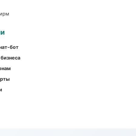
фирм
ми
чат-бот
 бизнеса
онам
арты
и