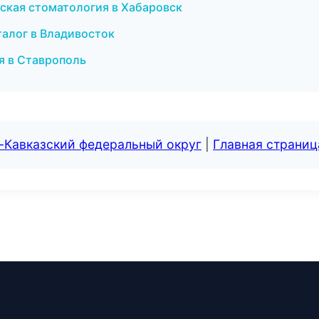
ческая стоматология в Хабаровск
талог в Владивосток
ия в Ставрополь
-Кавказский федеральный округ
|
Главная страниц