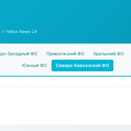
г
» Yellow News 24
ро-Западный ФО
Приволжский ФО
Уральский ФО
Южный ФО
Северо-Кавказский ФО