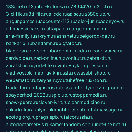
133chel.ru
13autor-kolonka.ru
2864420.ru
2rich.ru
3-d-file.ru
3d-file.ru
a-cdc.ru
aalse.ru
a380club.ru
airgungames.ru
accounts-112.ru
adler-jun.ru
adonyev.ru
alfeihavsalnassr.ru
altaipant.ru
argentinamia.ru
aria-family.ru
arkrym.ru
ashanet.ru
belgorod-day.ru
bankaribi.ru
bandamn.ru
bigfatcc.ru
blagodarenie-spb.ru
borodino-media.ru
card-voice.ru
cardvoice.ru
zed-online.ru
zvonitut.ru
zebra-tlt.ru
zarafshan.ru
york-life.ru
vintovoykompressor.ru
vladivostok-map.ru
vlknrussia.ru
wasabi-shop.ru
webamator.ru
zaryna.ru
youtubefree.ru
x-ton.ru
trade-farm.ru
tajuncos.ru
taksu.ru
tor-lyubov-i-grom.ru
spayderhed-2022.ru
splclub.ru
stoppamedia.ru
snow-guard.ru
slovar-ivrit.ru
cleanmedicine.ru
shkurki-karakulya.ru
kanotiforet.spb.ru
tutmassage.ru
ecolog.org.ru
praga.spb.ru
falcorussia.ru
autodoctorservis.ru
kamertondom.spb.ru
net-life.net.ru
avto-vozim.ru
sakhcamera.ru
alliance-electro.spb.ru