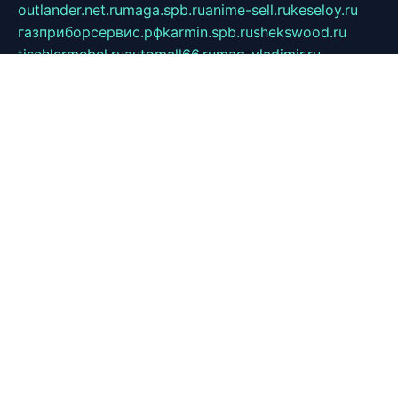
outlander.net.ru
maga.spb.ru
anime-sell.ru
keseloy.ru
газприборсервис.рф
karmin.spb.ru
shekswood.ru
tischlermebel.ru
automall66.ru
mag-vladimir.ru
yardbar.ru
kiwitour.spb.ru
indesign.com.ru
freestylemebel.ru
bany-samara.ru
rsei.ru
naidisvoyput.ru
mgsn-invest.ru
ipkamerasannce.ru
alicante-house.ru
ibelka74.ru
cozyhouse.info
vlkargalev-studio.ru
700mb.ru
figura-ufa.ru
alina-live.ru
belarusiannews.ru
womenknow.ru
dos-vniimk.ru
sega.net.ru
dv.net.ru
phenomenonsofhistory.com
telesputnik.net.ru
wall.pp.ru
pylesosroidmi.ru
gtc-clan.ru
cligs.ru
bibikazap.ru
popova.org.ru
netwhistler.spb.ru
bellvil.ru
bonzon.ru
iss-vladik.ru
defiparis.net.ru
las-gryzas.ru
amku.ru
electednews.spb.ru
feather.org.ru
spar72.ru
tankiigri.ru
dominus.com.ru
ibtree.ru
sanykool.pp.ru
unixlib.org.ru
menatep.spb.ru
gartenterrassen.ru
printeka.ru
skvozilka.com.ru
parkovka-pub.ru
lovemobi.ru
art-ru.ru