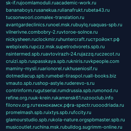
sk-if.ru
joomlamoduli.ru
academic-work.ru
bananaboys.ru
sanekua.ru
lianafrukt.ru
beta43.ru
tucsonwoori.com
alex-translation.ru
avantgardeclinics.ru
noel.msk.ru
buylq.ru
aquas-spb.ru
vilnerivne.com
bobry-2.ru
vtoroe-solnce.ru
nickysheen.ru
clockmir.ru
huntercraft.ru
стройокт.рф
webpixels.ru
pczz.msk.su
petrodvorets.spb.ru
nsintermed.spb.ru
avtovirazh-24.ru
jazzq.ru
czecot.ru
cruizi.spb.ru
spasskaya.spb.ru
kniris.ru
vkpeople.com
maminy-mysli.ru
arionorel.ru
khuseniosif.ru
dotmediacup.spb.ru
mebel-tiraspol.ru
all-books.biz
vmauto.spb.ru
shop-astyle.ru
derevo-s.ru
contrinform.ru
gutserial.ru
mdrussia.spb.ru
monod.ru
refine.org.ru
uk-krein.ru
kamensk61.ru
zooclub.info
filonov.org.ru
технокамск.рф
ra-spectr.ru
ooodriada.ru
promelmash.spb.ru
ixtys.spb.ru
fccity.ru
glamourstudio.spb.ru
kola-nature.org
spbmaster.spb.ru
musicoutlet.ru
china.msk.ru
bulldog.su
grimm-online.ru