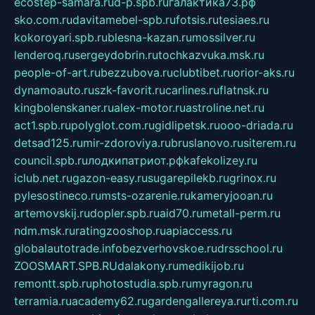
ecostep-samara.ru
d-p.spb.ru
галактика73.рф
sko.com.ru
davitamebel-spb.ru
fotsis.ru
tesiaes.ru
kokoroyari.spb.ru
blesna-kazan.ru
mossilver.ru
lenderoq.ru
sergeydobrin.ru
tochkazvuka.msk.ru
people-of-art.ru
bezzubova.ru
clubtibet.ru
orior-aks.ru
dynamoauto.ru
szk-favorit.ru
carlines.ru
flatnsk.ru
kingbolenskaner.ru
alex-motor.ru
astroline.net.ru
act1.spb.ru
polyglot.com.ru
gidlipetsk.ru
ooo-driada.ru
detsad125.ru
mir-zdoroviya.ru
bruslanovo.ru
siterem.ru
council.spb.ru
лодкипатриот.рф
kafekolizey.ru
iclub.net.ru
gazon-easy.ru
sugarepilekb.ru
grinox.ru
pylesostineco.ru
msts-ozarenie.ru
kameryjooan.ru
artemovskij.ru
dopler.spb.ru
aid70.ru
metall-perm.ru
ndm.msk.ru
ratingzooshop.ru
apiaccess.ru
globalautotrade.info
bezverhovskoe.ru
drsschool.ru
ZOOSMART.SPB.RU
dalakony.ru
medikijob.ru
remontt.spb.ru
photostudia.spb.ru
myragon.ru
terramia.ru
academy62.ru
gardengallereya.ru
rti.com.ru