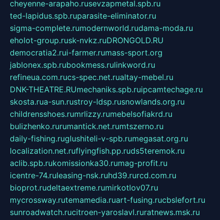
cheyenne-arapaho.ru
sevzapmetal.spb.ru
ted-lapidus.spb.ru
parasite-eliminator.ru
sigma-complete.ru
modernworld.ru
dama-moda.ru
eholot-group.ru
sk-nvkz.ru
DRONGOLD.RU
democratia2.ru
i-farmer.ru
mass-sport.org
jablonex.spb.ru
bookmess.ru
linkword.ru
refineua.com.ru
cs-spec.net.ru
altay-mebel.ru
DNK-THEATRE.RU
mechaniks.spb.ru
ipcamtechage.ru
skosta.ru
a-sun.ru
stroy-ldsp.ru
snowlands.org.ru
childrensshoes.ru
mrlizzy.ru
mebelsofiakrd.ru
bulizhenko.ru
rumantick.net.ru
mtszerno.ru
daily-fishing.ru
glushiteli-v-spb.ru
megasat.org.ru
localization.net.ru
flyingfish.pp.ru
ds5teremok.ru
aclib.spb.ru
komissionka30.ru
mag-profit.ru
icentre-74.ru
leasing-nsk.ru
hd39.ru
rcd.com.ru
bioprot.ru
deltaextreme.ru
mirkotlov07.ru
mycrossway.ru
temamedia.ru
art-fusing.ru
cbslefort.ru
sunroadwatch.ru
citroen-yaroslavl.ru
ratnews.msk.ru