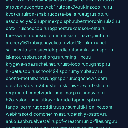
stroyavt.ru
controlweb1.ru
tdsak74.ru
kinzozo-ru.ru
kvotka.ru
iron-snab.ru
costa-bella.ru
eugrus.pp.ru
associaciya39.ru
primexpo.spb.ru
bezmorchin.ru
ia2.ru
cpt21.ru
ispecspb.ru
regahost.ru
kolosok-elita.ru
tae-kwon.ru
consrio.com.ru
insiam.ru
avegainfo.ru
archery161.ru
bigencyclica.ru
vlast16.ru
korru.net
sarmiento.spb.su
extelopedia.ru
lammin-suo.spb.ru
iskatour.spb.ru
snpi.org.ru
running-line.ru
krygeva-spa.ru
chel.net.ru
rust-loco.ru
dugshop.ru
hl-beta.spb.ru
school494.spb.ru
mymubaby.ru
epoha-metalband.ru
ngr.spb.ru
rusgosnews.com
dieselvostok.ru
24hostel.msk.ru
w-dev.ru
f-ship.ru
regsmi.ru
filmnetwork.ru
malinasp.ru
kinosvin.ru
h2o-salon.ru
malutkayork.ru
deltaprim.spb.ru
tango-perm.ru
gooddir.ru
sgv.su
multiki-online.com
webkrasotki.com
cherinvest.ru
detskiy-ostrov.ru
ankou.spb.ru
alvesta1.ru
pdf-creator.ru
nix-files.org.ru