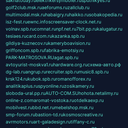
sakhatoday.ru
elektrikersymboler.ru
sputnikyes.ru
golf2club.msk.ru
aeforums.ru
zallclub.ru
multimodal.msk.ru
habaigry.ru
haikko.ru
sobakopedia.ru
isz-fest.ru
ewnc.info
screensaver-clock.net.ru
volnav.spb.ru
comnat.ru
npf.net.ru
7bit.pp.ru
kalugatur.ru
tesiaes.ru
card.com.ru
kazanka.spb.ru
gildiya-kuznecov.ru
kameryboavision.ru
griffoncom.spb.ru
fabrika-emotsiy.ru
PARK-MATROSOVA.RU
agat.spb.ru
avtoyurist-moskva1.ru
hardware.org.ru
схема-авто.рф
dg-lab.ru
angrup.ru
recruiter.spb.ru
music8.spb.ru
krsk124.ru
kubok.spb.ru
romanofforex.ru
analitikaplus.ru
spyonline.ru
zosikamery.ru
sloboda-ural.pp.ru
AUTO-COM.SU
hohota.net
alimy.ru
online-z.com
aromat-vostoka.ru
otdelkaexp.ru
mobilvest.ru
bbd.net.ru
mebelshop.msk.ru
smp-forum.ru
bastion-td.ru
kosmoscreative.ru
avrmotors.ru
art-galadesign.ru
tiffany-c.ru