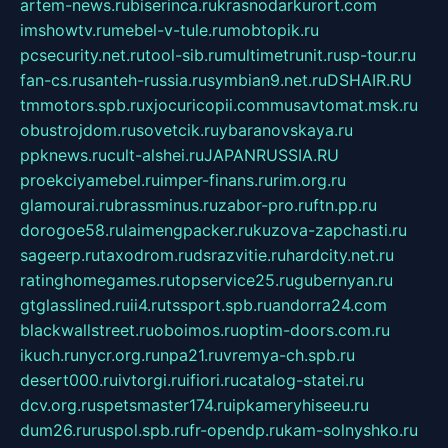
artem-news.ru
biserinca.ru
krasnodarkurort.com
imshowtv.ru
mebel-v-tule.ru
mobtopik.ru
pcsecurity.net.ru
tool-sib.ru
multimetrunit.ru
sp-tour.ru
fan-cs.ru
santeh-russia.ru
symbian9.net.ru
DSHAIR.RU
tmmotors.spb.ru
xjocuricopii.com
musavtomat.msk.ru
obustrojdom.ru
sovetcik.ru
ybaranovskaya.ru
ppknews.ru
cult-alshei.ru
JAPANRUSSIA.RU
proekciyamebel.ru
imper-finans.ru
rim.org.ru
glamourai.ru
brassminus.ru
zabor-pro.ru
ftn.pp.ru
dorogoe58.ru
laimengpacker.ru
kuzova-zapchasti.ru
sageerp.ru
taxodrom.ru
dsrazvitie.ru
hardcity.net.ru
ratinghomegames.ru
topservice25.ru
gubernyan.ru
gtglasslined.ru
ii4.ru
tssport.spb.ru
andorra24.com
blackwallstreet.ru
oboimos.ru
optim-doors.com.ru
ikuch.ru
nycr.org.ru
npa21.ru
vremya-ch.spb.ru
desert000.ru
ivtorgi.ru
ifiori.ru
catalog-statei.ru
dcv.org.ru
spetsmaster174.ru
ipkameryhiseeu.ru
dum26.ru
ruspol.spb.ru
fr-opendp.ru
kam-solnyshko.ru