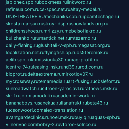
jablonex.spb.ru
bookmess.ru
linkword.ru
refineua.com.ru
cs-spec.net.ru
altay-mebel.ru
DNK-THEATRE.RU
mechaniks.spb.ru
ipcamtechage.ru
skosta.ru
a-sun.ru
stroy-ldsp.ru
snowlands.org.ru
childrensshoes.ru
mrlizzy.ru
mebelsofiakrd.ru
bulizhenko.ru
rumantick.net.ru
mtszerno.ru
daily-fishing.ru
glushiteli-v-spb.ru
megasat.org.ru
localization.net.ru
flyingfish.pp.ru
ds5teremok.ru
aclib.spb.ru
komissionka30.ru
mag-profit.ru
icentre-74.ru
leasing-nsk.ru
hd39.ru
rcd.com.ru
bioprot.ru
deltaextreme.ru
mirkotlov07.ru
mycrossway.ru
temamedia.ru
art-fusing.ru
cbslefort.ru
sunroadwatch.ru
citroen-yaroslavl.ru
ratnews.msk.ru
sk-if.ru
joomlamoduli.ru
academic-work.ru
bananaboys.ru
sanekua.ru
lianafrukt.ru
beta43.ru
tucsonwoori.com
alex-translation.ru
avantgardeclinics.ru
noel.msk.ru
buylq.ru
aquas-spb.ru
vilnerivne.com
bobry-2.ru
vtoroe-solnce.ru