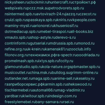
nickysheen.ru
clockmir.ru
huntercraft.ru
стройокт.рф
webpixels.ru
pczz.msk.su
petrodvorets.spb.ru
nsintermed.spb.ru
avtovirazh-24.ru
jazzq.ru
czecot.ru
cruizi.spb.ru
spasskaya.spb.ru
kniris.ru
vkpeople.com
maminy-mysli.ru
arionorel.ru
khuseniosif.ru
dotmediacup.spb.ru
mebel-tiraspol.ru
all-books.biz
vmauto.spb.ru
shop-astyle.ru
derevo-s.ru
contrinform.ru
gutserial.ru
mdrussia.spb.ru
monod.ru
refine.org.ru
uk-krein.ru
kamensk61.ru
zooclub.info
filonov.org.ru
технокамск.рф
ra-spectr.ru
ooodriada.ru
promelmash.spb.ru
ixtys.spb.ru
fccity.ru
glamourstudio.spb.ru
kola-nature.org
spbmaster.spb.ru
musicoutlet.ru
china.msk.ru
bulldog.su
grimm-online.ru
outlander.net.ru
maga.spb.ru
anime-sell.ru
keseloy.ru
газприборсервис.рф
karmin.spb.ru
shekswood.ru
tischlermebel.ru
automall66.ru
mag-vladimir.ru
yardbar.ru
kiwitour.spb.ru
indesign.com.ru
freestylemebel.ru
bany-samara.ru
rsei.ru