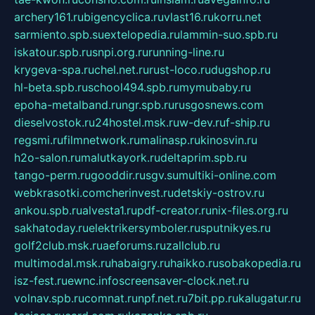
archery161.ru
bigencyclica.ru
vlast16.ru
korru.net
sarmiento.spb.su
extelopedia.ru
lammin-suo.spb.ru
iskatour.spb.ru
snpi.org.ru
running-line.ru
krygeva-spa.ru
chel.net.ru
rust-loco.ru
dugshop.ru
hl-beta.spb.ru
school494.spb.ru
mymubaby.ru
epoha-metalband.ru
ngr.spb.ru
rusgosnews.com
dieselvostok.ru
24hostel.msk.ru
w-dev.ru
f-ship.ru
regsmi.ru
filmnetwork.ru
malinasp.ru
kinosvin.ru
h2o-salon.ru
malutkayork.ru
deltaprim.spb.ru
tango-perm.ru
gooddir.ru
sgv.su
multiki-online.com
webkrasotki.com
cherinvest.ru
detskiy-ostrov.ru
ankou.spb.ru
alvesta1.ru
pdf-creator.ru
nix-files.org.ru
sakhatoday.ru
elektrikersymboler.ru
sputnikyes.ru
golf2club.msk.ru
aeforums.ru
zallclub.ru
multimodal.msk.ru
habaigry.ru
haikko.ru
sobakopedia.ru
isz-fest.ru
ewnc.info
screensaver-clock.net.ru
volnav.spb.ru
comnat.ru
npf.net.ru
7bit.pp.ru
kalugatur.ru