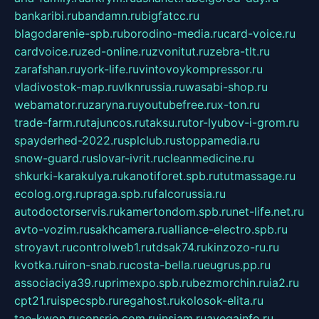
bankaribi.ru
bandamn.ru
bigfatcc.ru
blagodarenie-spb.ru
borodino-media.ru
card-voice.ru
cardvoice.ru
zed-online.ru
zvonitut.ru
zebra-tlt.ru
zarafshan.ru
york-life.ru
vintovoykompressor.ru
vladivostok-map.ru
vlknrussia.ru
wasabi-shop.ru
webamator.ru
zaryna.ru
youtubefree.ru
x-ton.ru
trade-farm.ru
tajuncos.ru
taksu.ru
tor-lyubov-i-grom.ru
spayderhed-2022.ru
splclub.ru
stoppamedia.ru
snow-guard.ru
slovar-ivrit.ru
cleanmedicine.ru
shkurki-karakulya.ru
kanotiforet.spb.ru
tutmassage.ru
ecolog.org.ru
praga.spb.ru
falcorussia.ru
autodoctorservis.ru
kamertondom.spb.ru
net-life.net.ru
avto-vozim.ru
sakhcamera.ru
alliance-electro.spb.ru
stroyavt.ru
controlweb1.ru
tdsak74.ru
kinzozo-ru.ru
kvotka.ru
iron-snab.ru
costa-bella.ru
eugrus.pp.ru
associaciya39.ru
primexpo.spb.ru
bezmorchin.ru
ia2.ru
cpt21.ru
ispecspb.ru
regahost.ru
kolosok-elita.ru
tae-kwon.ru
consrio.com.ru
insiam.ru
avegainfo.ru