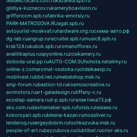
tesiaes.ru
card.com.ru
kazanka.spb.ru
gildiya-kuznecov.ru
kameryboavision.ru
griffoncom.spb.ru
fabrika-emotsiy.ru
PARK-MATROSOVA.RU
agat.spb.ru
avtoyurist-moskva1.ru
hardware.org.ru
схема-авто.рф
dg-lab.ru
angrup.ru
recruiter.spb.ru
music8.spb.ru
krsk124.ru
kubok.spb.ru
romanofforex.ru
analitikaplus.ru
spyonline.ru
zosikamery.ru
sloboda-ural.pp.ru
AUTO-COM.SU
hohota.net
alimy.ru
online-z.com
aromat-vostoka.ru
otdelkaexp.ru
mobilvest.ru
bbd.net.ru
mebelshop.msk.ru
smp-forum.ru
bastion-td.ru
kosmoscreative.ru
avrmotors.ru
art-galadesign.ru
tiffany-c.ru
ecostep-samara.ru
d-p.spb.ru
галактика73.рф
sko.com.ru
davitamebel-spb.ru
fotsis.ru
tesiaes.ru
kokoroyari.spb.ru
blesna-kazan.ru
mossilver.ru
lenderoq.ru
sergeydobrin.ru
tochkazvuka.msk.ru
people-of-art.ru
bezzubova.ru
clubtibet.ru
orior-aks.ru