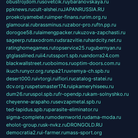
obustrojdom.ru
sovetcik.ru
ybaranovskaya.ru
ppknews.ru
cult-alshei.ru
JAPANRUSSIA.RU
proekciyamebel.ru
imper-finans.ru
rim.org.ru
glamourai.ru
brassminus.ru
zabor-pro.ru
ftn.pp.ru
dorogoe58.ru
laimengpacker.ru
kuzova-zapchasti.ru
sageerp.ru
taxodrom.ru
dsrazvitie.ru
hardcity.net.ru
ratinghomegames.ru
topservice25.ru
gubernyan.ru
gtglasslined.ru
ii4.ru
tssport.spb.ru
andorra24.com
blackwallstreet.ru
oboimos.ru
optim-doors.com.ru
ikuch.ru
nycr.org.ru
npa21.ru
vremya-ch.spb.ru
desert000.ru
ivtorgi.ru
ifiori.ru
catalog-statei.ru
dcv.org.ru
spetsmaster174.ru
ipkameryhiseeu.ru
dum26.ru
ruspol.spb.ru
fr-opendp.ru
kam-solnyshko.ru
cheyenne-arapaho.ru
sevzapmetal.spb.ru
ted-lapidus.spb.ru
parasite-eliminator.ru
sigma-complete.ru
modernworld.ru
dama-moda.ru
eholot-group.ru
sk-nvkz.ru
DRONGOLD.RU
democratia2.ru
i-farmer.ru
mass-sport.org