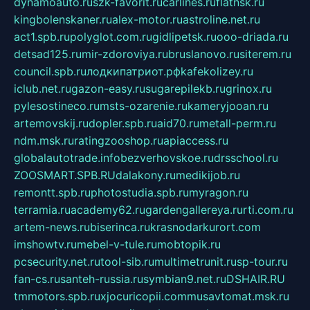
dynamoauto.ru
szk-favorit.ru
carlines.ru
flatnsk.ru
kingbolenskaner.ru
alex-motor.ru
astroline.net.ru
act1.spb.ru
polyglot.com.ru
gidlipetsk.ru
ooo-driada.ru
detsad125.ru
mir-zdoroviya.ru
bruslanovo.ru
siterem.ru
council.spb.ru
лодкипатриот.рф
kafekolizey.ru
iclub.net.ru
gazon-easy.ru
sugarepilekb.ru
grinox.ru
pylesostineco.ru
msts-ozarenie.ru
kameryjooan.ru
artemovskij.ru
dopler.spb.ru
aid70.ru
metall-perm.ru
ndm.msk.ru
ratingzooshop.ru
apiaccess.ru
globalautotrade.info
bezverhovskoe.ru
drsschool.ru
ZOOSMART.SPB.RU
dalakony.ru
medikijob.ru
remontt.spb.ru
photostudia.spb.ru
myragon.ru
terramia.ru
academy62.ru
gardengallereya.ru
rti.com.ru
artem-news.ru
biserinca.ru
krasnodarkurort.com
imshowtv.ru
mebel-v-tule.ru
mobtopik.ru
pcsecurity.net.ru
tool-sib.ru
multimetrunit.ru
sp-tour.ru
fan-cs.ru
santeh-russia.ru
symbian9.net.ru
DSHAIR.RU
tmmotors.spb.ru
xjocuricopii.com
musavtomat.msk.ru