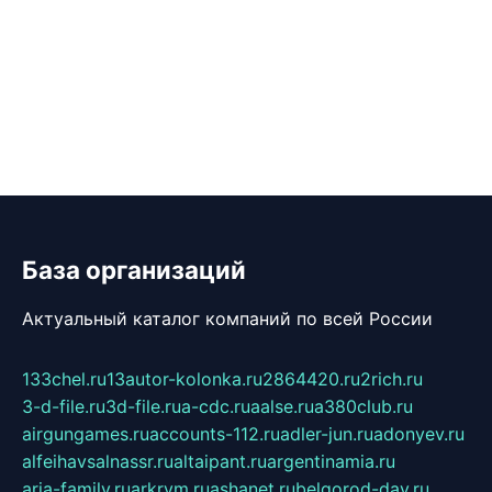
База организаций
Актуальный каталог компаний по всей России
133chel.ru
13autor-kolonka.ru
2864420.ru
2rich.ru
3-d-file.ru
3d-file.ru
a-cdc.ru
aalse.ru
a380club.ru
airgungames.ru
accounts-112.ru
adler-jun.ru
adonyev.ru
alfeihavsalnassr.ru
altaipant.ru
argentinamia.ru
aria-family.ru
arkrym.ru
ashanet.ru
belgorod-day.ru