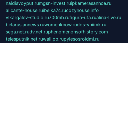
naidisvoyput.ru
mgsn-invest.ru
ipkamerasannce.ru
alicante-house.ru
ibelka74.ru
cozyhouse.info
vlkargalev-studio.ru
700mb.ru
figura-ufa.ru
alina-live.ru
belarusiannews.ru
womenknow.ru
dos-vniimk.ru
sega.net.ru
dv.net.ru
phenomenonsofhistory.com
telesputnik.net.ru
wall.pp.ru
pylesosroidmi.ru
gtc-clan.ru
cligs.ru
bibikazap.ru
popova.org.ru
netwhistler.spb.ru
bellvil.ru
bonzon.ru
iss-vladik.ru
defiparis.net.ru
las-gryzas.ru
amku.ru
electednews.spb.ru
feather.org.ru
spar72.ru
tankiigri.ru
dominus.com.ru
ibtree.ru
sanykool.pp.ru
unixlib.org.ru
menatep.spb.ru
gartenterrassen.ru
printeka.ru
skvozilka.com.ru
parkovka-pub.ru
lovemobi.ru
art-ru.ru
emulatorz.com.ru
alucomp.com.ru
tatforum.com.ru
alternativa-profi.ru
dermakler.ru
artsurvey.ru
aredir.ru
khimspas.ru
centr-maxi.ru
2018r.ru
bort-stomer-defort.ru
professional2.ru
gibsons.ru
artselena.ru
art-pilot.ru
ingredient.spb.ru