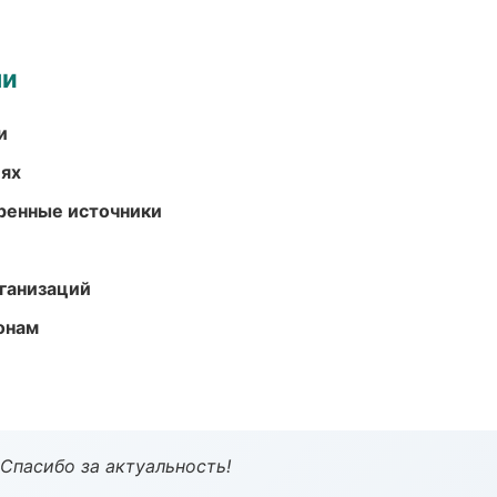
ми
и
иях
еренные источники
ганизаций
онам
 Спасибо за актуальность!