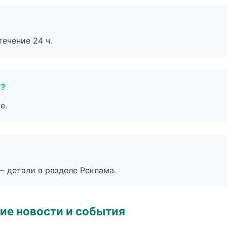
течение 24 ч.
е?
е.
— детали в разделе Реклама.
ие новости и события