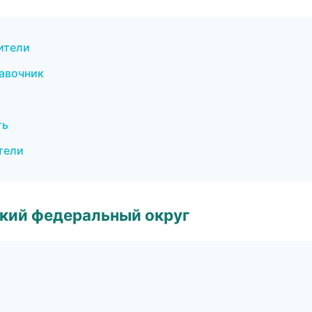
ители
равочник
ть
тели
ский федеральный округ