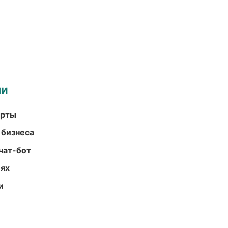
ми
арты
 бизнеса
чат-бот
иях
и