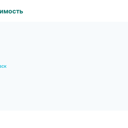
имость
вск