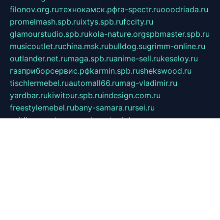
filonov.org.ru
технокамск.рф
ra-spectr.ru
ooodriada.ru
promelmash.spb.ru
ixtys.spb.ru
fccity.ru
glamourstudio.spb.ru
kola-nature.org
spbmaster.spb.ru
musicoutlet.ru
china.msk.ru
bulldog.su
grimm-online.ru
outlander.net.ru
maga.spb.ru
anime-sell.ru
keseloy.ru
газприборсервис.рф
karmin.spb.ru
shekswood.ru
tischlermebel.ru
automall66.ru
mag-vladimir.ru
yardbar.ru
kiwitour.spb.ru
indesign.com.ru
freestylemebel.ru
bany-samara.ru
rsei.ru
naidisvoyput.ru
mgsn-invest.ru
ipkamerasannce.ru
alicante-house.ru
ibelka74.ru
cozyhouse.info
vlkargalev-studio.ru
700mb.ru
figura-ufa.ru
alina-live.ru
belarusiannews.ru
womenknow.ru
dos-vniimk.ru
sega.net.ru
dv.net.ru
phenomenonsofhistory.com
telesputnik.net.ru
wall.pp.ru
pylesosroidmi.ru
gtc-clan.ru
cligs.ru
bibikazap.ru
popova.org.ru
netwhistler.spb.ru
bellvil.ru
bonzon.ru
iss-vladik.ru
defiparis.net.ru
las-gryzas.ru
amku.ru