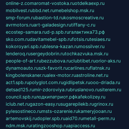
online-z.com
aromat-vostoka.ru
otdelkaexp.ru
mobilvest.ru
bbd.net.ru
mebelshop.msk.ru
smp-forum.ru
bastion-td.ru
kosmoscreative.ru
avrmotors.ru
art-galadesign.ru
tiffany-c.ru
ecostep-samara.ru
d-p.spb.ru
галактика73.рф
sko.com.ru
davitamebel-spb.ru
fotsis.ru
tesiaes.ru
kokoroyari.spb.ru
blesna-kazan.ru
mossilver.ru
lenderoq.ru
sergeydobrin.ru
tochkazvuka.msk.ru
people-of-art.ru
bezzubova.ru
clubtibet.ru
orior-aks.ru
dynamoauto.ru
szk-favorit.ru
carlines.ru
flatnsk.ru
kingbolenskaner.ru
alex-motor.ru
astroline.net.ru
act1.spb.ru
polyglot.com.ru
gidlipetsk.ru
ooo-driada.ru
detsad125.ru
mir-zdoroviya.ru
bruslanovo.ru
siterem.ru
council.spb.ru
лодкипатриот.рф
kafekolizey.ru
iclub.net.ru
gazon-easy.ru
sugarepilekb.ru
grinox.ru
pylesostineco.ru
msts-ozarenie.ru
kameryjooan.ru
artemovskij.ru
dopler.spb.ru
aid70.ru
metall-perm.ru
ndm.msk.ru
ratingzooshop.ru
apiaccess.ru