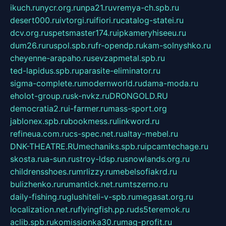
ikuch.ru
nycr.org.ru
npa21.ru
vremya-ch.spb.ru
desert000.ru
ivtorgi.ru
ifiori.ru
catalog-statei.ru
dcv.org.ru
spetsmaster174.ru
ipkameryhiseeu.ru
dum26.ru
ruspol.spb.ru
fr-opendp.ru
kam-solnyshko.ru
cheyenne-arapaho.ru
sevzapmetal.spb.ru
ted-lapidus.spb.ru
parasite-eliminator.ru
sigma-complete.ru
modernworld.ru
dama-moda.ru
eholot-group.ru
sk-nvkz.ru
DRONGOLD.RU
democratia2.ru
i-farmer.ru
mass-sport.org
jablonex.spb.ru
bookmess.ru
linkword.ru
refineua.com.ru
cs-spec.net.ru
altay-mebel.ru
DNK-THEATRE.RU
mechaniks.spb.ru
ipcamtechage.ru
skosta.ru
a-sun.ru
stroy-ldsp.ru
snowlands.org.ru
childrensshoes.ru
mrlizzy.ru
mebelsofiakrd.ru
bulizhenko.ru
rumantick.net.ru
mtszerno.ru
daily-fishing.ru
glushiteli-v-spb.ru
megasat.org.ru
localization.net.ru
flyingfish.pp.ru
ds5teremok.ru
aclib.spb.ru
komissionka30.ru
mag-profit.ru