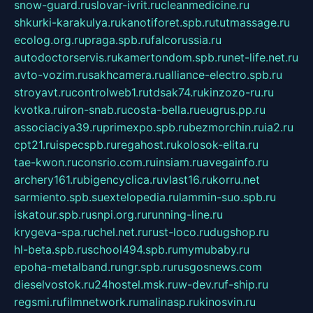
snow-guard.ru
slovar-ivrit.ru
cleanmedicine.ru
shkurki-karakulya.ru
kanotiforet.spb.ru
tutmassage.ru
ecolog.org.ru
praga.spb.ru
falcorussia.ru
autodoctorservis.ru
kamertondom.spb.ru
net-life.net.ru
avto-vozim.ru
sakhcamera.ru
alliance-electro.spb.ru
stroyavt.ru
controlweb1.ru
tdsak74.ru
kinzozo-ru.ru
kvotka.ru
iron-snab.ru
costa-bella.ru
eugrus.pp.ru
associaciya39.ru
primexpo.spb.ru
bezmorchin.ru
ia2.ru
cpt21.ru
ispecspb.ru
regahost.ru
kolosok-elita.ru
tae-kwon.ru
consrio.com.ru
insiam.ru
avegainfo.ru
archery161.ru
bigencyclica.ru
vlast16.ru
korru.net
sarmiento.spb.su
extelopedia.ru
lammin-suo.spb.ru
iskatour.spb.ru
snpi.org.ru
running-line.ru
krygeva-spa.ru
chel.net.ru
rust-loco.ru
dugshop.ru
hl-beta.spb.ru
school494.spb.ru
mymubaby.ru
epoha-metalband.ru
ngr.spb.ru
rusgosnews.com
dieselvostok.ru
24hostel.msk.ru
w-dev.ru
f-ship.ru
regsmi.ru
filmnetwork.ru
malinasp.ru
kinosvin.ru