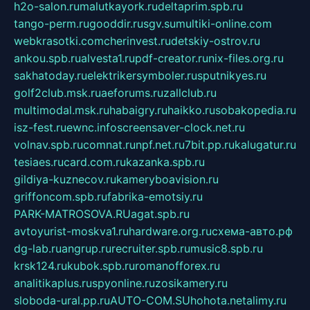
h2o-salon.ru
malutkayork.ru
deltaprim.spb.ru
tango-perm.ru
gooddir.ru
sgv.su
multiki-online.com
webkrasotki.com
cherinvest.ru
detskiy-ostrov.ru
ankou.spb.ru
alvesta1.ru
pdf-creator.ru
nix-files.org.ru
sakhatoday.ru
elektrikersymboler.ru
sputnikyes.ru
golf2club.msk.ru
aeforums.ru
zallclub.ru
multimodal.msk.ru
habaigry.ru
haikko.ru
sobakopedia.ru
isz-fest.ru
ewnc.info
screensaver-clock.net.ru
volnav.spb.ru
comnat.ru
npf.net.ru
7bit.pp.ru
kalugatur.ru
tesiaes.ru
card.com.ru
kazanka.spb.ru
gildiya-kuznecov.ru
kameryboavision.ru
griffoncom.spb.ru
fabrika-emotsiy.ru
PARK-MATROSOVA.RU
agat.spb.ru
avtoyurist-moskva1.ru
hardware.org.ru
схема-авто.рф
dg-lab.ru
angrup.ru
recruiter.spb.ru
music8.spb.ru
krsk124.ru
kubok.spb.ru
romanofforex.ru
analitikaplus.ru
spyonline.ru
zosikamery.ru
sloboda-ural.pp.ru
AUTO-COM.SU
hohota.net
alimy.ru