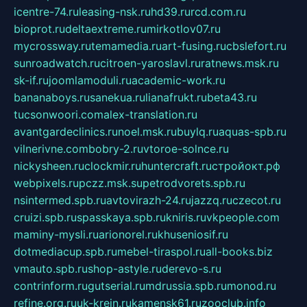
icentre-74.ru
leasing-nsk.ru
hd39.ru
rcd.com.ru
bioprot.ru
deltaextreme.ru
mirkotlov07.ru
mycrossway.ru
temamedia.ru
art-fusing.ru
cbslefort.ru
sunroadwatch.ru
citroen-yaroslavl.ru
ratnews.msk.ru
sk-if.ru
joomlamoduli.ru
academic-work.ru
bananaboys.ru
sanekua.ru
lianafrukt.ru
beta43.ru
tucsonwoori.com
alex-translation.ru
avantgardeclinics.ru
noel.msk.ru
buylq.ru
aquas-spb.ru
vilnerivne.com
bobry-2.ru
vtoroe-solnce.ru
nickysheen.ru
clockmir.ru
huntercraft.ru
стройокт.рф
webpixels.ru
pczz.msk.su
petrodvorets.spb.ru
nsintermed.spb.ru
avtovirazh-24.ru
jazzq.ru
czecot.ru
cruizi.spb.ru
spasskaya.spb.ru
kniris.ru
vkpeople.com
maminy-mysli.ru
arionorel.ru
khuseniosif.ru
dotmediacup.spb.ru
mebel-tiraspol.ru
all-books.biz
vmauto.spb.ru
shop-astyle.ru
derevo-s.ru
contrinform.ru
gutserial.ru
mdrussia.spb.ru
monod.ru
refine.org.ru
uk-krein.ru
kamensk61.ru
zooclub.info