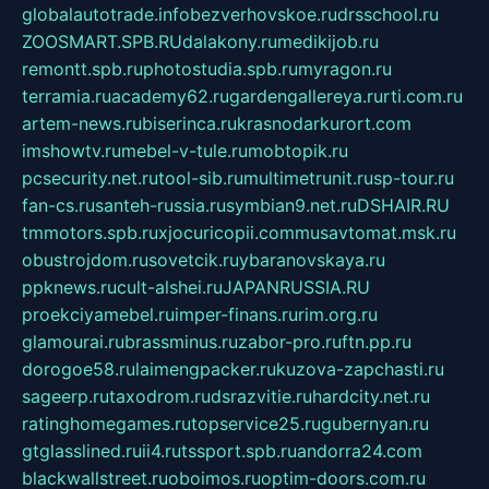
globalautotrade.info
bezverhovskoe.ru
drsschool.ru
ZOOSMART.SPB.RU
dalakony.ru
medikijob.ru
remontt.spb.ru
photostudia.spb.ru
myragon.ru
terramia.ru
academy62.ru
gardengallereya.ru
rti.com.ru
artem-news.ru
biserinca.ru
krasnodarkurort.com
imshowtv.ru
mebel-v-tule.ru
mobtopik.ru
pcsecurity.net.ru
tool-sib.ru
multimetrunit.ru
sp-tour.ru
fan-cs.ru
santeh-russia.ru
symbian9.net.ru
DSHAIR.RU
tmmotors.spb.ru
xjocuricopii.com
musavtomat.msk.ru
obustrojdom.ru
sovetcik.ru
ybaranovskaya.ru
ppknews.ru
cult-alshei.ru
JAPANRUSSIA.RU
proekciyamebel.ru
imper-finans.ru
rim.org.ru
glamourai.ru
brassminus.ru
zabor-pro.ru
ftn.pp.ru
dorogoe58.ru
laimengpacker.ru
kuzova-zapchasti.ru
sageerp.ru
taxodrom.ru
dsrazvitie.ru
hardcity.net.ru
ratinghomegames.ru
topservice25.ru
gubernyan.ru
gtglasslined.ru
ii4.ru
tssport.spb.ru
andorra24.com
blackwallstreet.ru
oboimos.ru
optim-doors.com.ru