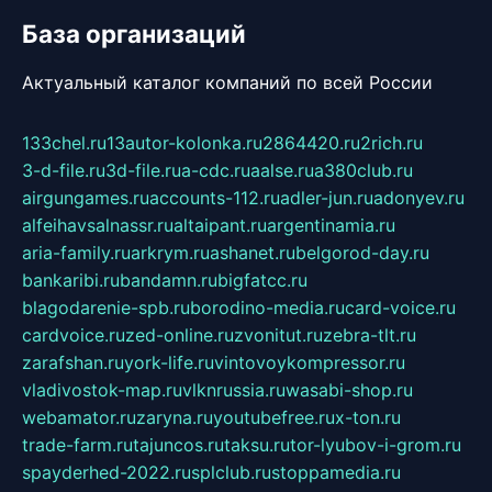
База организаций
Актуальный каталог компаний по всей России
133chel.ru
13autor-kolonka.ru
2864420.ru
2rich.ru
3-d-file.ru
3d-file.ru
a-cdc.ru
aalse.ru
a380club.ru
airgungames.ru
accounts-112.ru
adler-jun.ru
adonyev.ru
alfeihavsalnassr.ru
altaipant.ru
argentinamia.ru
aria-family.ru
arkrym.ru
ashanet.ru
belgorod-day.ru
bankaribi.ru
bandamn.ru
bigfatcc.ru
blagodarenie-spb.ru
borodino-media.ru
card-voice.ru
cardvoice.ru
zed-online.ru
zvonitut.ru
zebra-tlt.ru
zarafshan.ru
york-life.ru
vintovoykompressor.ru
vladivostok-map.ru
vlknrussia.ru
wasabi-shop.ru
webamator.ru
zaryna.ru
youtubefree.ru
x-ton.ru
trade-farm.ru
tajuncos.ru
taksu.ru
tor-lyubov-i-grom.ru
spayderhed-2022.ru
splclub.ru
stoppamedia.ru