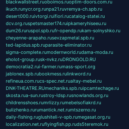
blackwallstreet.ru
oboimos.ru
optim-doors.com.ru
ikuch.ru
nycr.org.ru
npa21.ru
vremya-ch.spb.ru
desert000.ru
ivtorgi.ru
ifiori.ru
catalog-statei.ru
dcv.org.ru
spetsmaster174.ru
ipkameryhiseeu.ru
dum26.ru
ruspol.spb.ru
fr-opendp.ru
kam-solnyshko.ru
cheyenne-arapaho.ru
sevzapmetal.spb.ru
ted-lapidus.spb.ru
parasite-eliminator.ru
sigma-complete.ru
modernworld.ru
dama-moda.ru
eholot-group.ru
sk-nvkz.ru
DRONGOLD.RU
democratia2.ru
i-farmer.ru
mass-sport.org
jablonex.spb.ru
bookmess.ru
linkword.ru
refineua.com.ru
cs-spec.net.ru
altay-mebel.ru
DNK-THEATRE.RU
mechaniks.spb.ru
ipcamtechage.ru
skosta.ru
a-sun.ru
stroy-ldsp.ru
snowlands.org.ru
childrensshoes.ru
mrlizzy.ru
mebelsofiakrd.ru
bulizhenko.ru
rumantick.net.ru
mtszerno.ru
daily-fishing.ru
glushiteli-v-spb.ru
megasat.org.ru
localization.net.ru
flyingfish.pp.ru
ds5teremok.ru