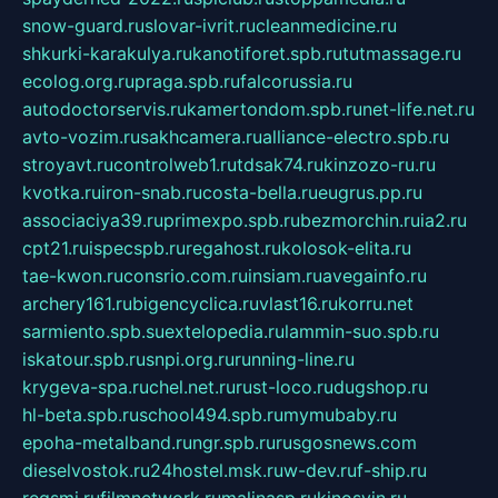
snow-guard.ru
slovar-ivrit.ru
cleanmedicine.ru
shkurki-karakulya.ru
kanotiforet.spb.ru
tutmassage.ru
ecolog.org.ru
praga.spb.ru
falcorussia.ru
autodoctorservis.ru
kamertondom.spb.ru
net-life.net.ru
avto-vozim.ru
sakhcamera.ru
alliance-electro.spb.ru
stroyavt.ru
controlweb1.ru
tdsak74.ru
kinzozo-ru.ru
kvotka.ru
iron-snab.ru
costa-bella.ru
eugrus.pp.ru
associaciya39.ru
primexpo.spb.ru
bezmorchin.ru
ia2.ru
cpt21.ru
ispecspb.ru
regahost.ru
kolosok-elita.ru
tae-kwon.ru
consrio.com.ru
insiam.ru
avegainfo.ru
archery161.ru
bigencyclica.ru
vlast16.ru
korru.net
sarmiento.spb.su
extelopedia.ru
lammin-suo.spb.ru
iskatour.spb.ru
snpi.org.ru
running-line.ru
krygeva-spa.ru
chel.net.ru
rust-loco.ru
dugshop.ru
hl-beta.spb.ru
school494.spb.ru
mymubaby.ru
epoha-metalband.ru
ngr.spb.ru
rusgosnews.com
dieselvostok.ru
24hostel.msk.ru
w-dev.ru
f-ship.ru
regsmi.ru
filmnetwork.ru
malinasp.ru
kinosvin.ru