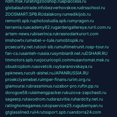
ndm.msk.ru
ratingzooshop.ru
apiaccess.ru
globalautotrade.info
bezverhovskoe.ru
drsschool.ru
ZOOSMART.SPB.RU
dalakony.ru
medikijob.ru
remontt.spb.ru
photostudia.spb.ru
myragon.ru
terramia.ru
academy62.ru
gardengallereya.ru
rti.com.ru
artem-news.ru
biserinca.ru
krasnodarkurort.com
imshowtv.ru
mebel-v-tule.ru
mobtopik.ru
pcsecurity.net.ru
tool-sib.ru
multimetrunit.ru
sp-tour.ru
fan-cs.ru
santeh-russia.ru
symbian9.net.ru
DSHAIR.RU
tmmotors.spb.ru
xjocuricopii.com
musavtomat.msk.ru
obustrojdom.ru
sovetcik.ru
ybaranovskaya.ru
ppknews.ru
cult-alshei.ru
JAPANRUSSIA.RU
proekciyamebel.ru
imper-finans.ru
rim.org.ru
glamourai.ru
brassminus.ru
zabor-pro.ru
ftn.pp.ru
dorogoe58.ru
laimengpacker.ru
kuzova-zapchasti.ru
sageerp.ru
taxodrom.ru
dsrazvitie.ru
hardcity.net.ru
ratinghomegames.ru
topservice25.ru
gubernyan.ru
gtglasslined.ru
ii4.ru
tssport.spb.ru
andorra24.com