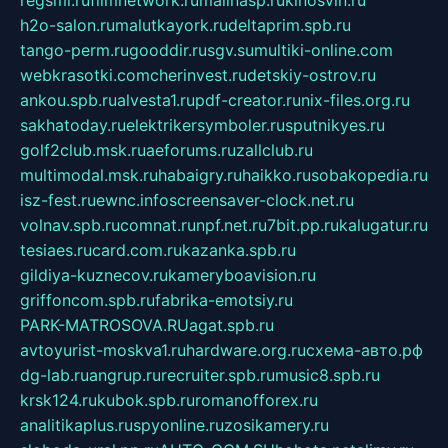
h2o-salon.ru
malutkayork.ru
deltaprim.spb.ru
tango-perm.ru
gooddir.ru
sgv.su
multiki-online.com
webkrasotki.com
cherinvest.ru
detskiy-ostrov.ru
ankou.spb.ru
alvesta1.ru
pdf-creator.ru
nix-files.org.ru
sakhatoday.ru
elektrikersymboler.ru
sputnikyes.ru
golf2club.msk.ru
aeforums.ru
zallclub.ru
multimodal.msk.ru
habaigry.ru
haikko.ru
sobakopedia.ru
isz-fest.ru
ewnc.info
screensaver-clock.net.ru
volnav.spb.ru
comnat.ru
npf.net.ru
7bit.pp.ru
kalugatur.ru
tesiaes.ru
card.com.ru
kazanka.spb.ru
gildiya-kuznecov.ru
kameryboavision.ru
griffoncom.spb.ru
fabrika-emotsiy.ru
PARK-MATROSOVA.RU
agat.spb.ru
avtoyurist-moskva1.ru
hardware.org.ru
схема-авто.рф
dg-lab.ru
angrup.ru
recruiter.spb.ru
music8.spb.ru
krsk124.ru
kubok.spb.ru
romanofforex.ru
analitikaplus.ru
spyonline.ru
zosikamery.ru