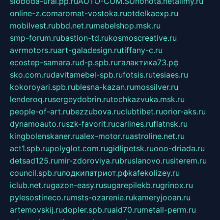
sloboda-ural.pp.ru
AUTO-COM.SU
hohota.net
alimy.ru
online-z.com
aromat-vostoka.ru
otdelkaexp.ru
mobilvest.ru
bbd.net.ru
mebelshop.msk.ru
smp-forum.ru
bastion-td.ru
kosmoscreative.ru
avrmotors.ru
art-galadesign.ru
tiffany-c.ru
ecostep-samara.ru
d-p.spb.ru
галактика73.рф
sko.com.ru
davitamebel-spb.ru
fotsis.ru
tesiaes.ru
kokoroyari.spb.ru
blesna-kazan.ru
mossilver.ru
lenderoq.ru
sergeydobrin.ru
tochkazvuka.msk.ru
people-of-art.ru
bezzubova.ru
clubtibet.ru
orior-aks.ru
dynamoauto.ru
szk-favorit.ru
carlines.ru
flatnsk.ru
kingbolenskaner.ru
alex-motor.ru
astroline.net.ru
act1.spb.ru
polyglot.com.ru
gidlipetsk.ru
ooo-driada.ru
detsad125.ru
mir-zdoroviya.ru
bruslanovo.ru
siterem.ru
council.spb.ru
лодкипатриот.рф
kafekolizey.ru
iclub.net.ru
gazon-easy.ru
sugarepilekb.ru
grinox.ru
pylesostineco.ru
msts-ozarenie.ru
kameryjooan.ru
artemovskij.ru
dopler.spb.ru
aid70.ru
metall-perm.ru