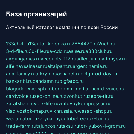
База организаций
Актуальный каталог компаний по всей России
133chel.ru
13autor-kolonka.ru
2864420.ru
2rich.ru
3-d-file.ru
3d-file.ru
a-cdc.ru
aalse.ru
a380club.ru
airgungames.ru
accounts-112.ru
adler-jun.ru
adonyev.ru
alfeihavsalnassr.ru
altaipant.ru
argentinamia.ru
aria-family.ru
arkrym.ru
ashanet.ru
belgorod-day.ru
bankaribi.ru
bandamn.ru
bigfatcc.ru
blagodarenie-spb.ru
borodino-media.ru
card-voice.ru
cardvoice.ru
zed-online.ru
zvonitut.ru
zebra-tlt.ru
zarafshan.ru
york-life.ru
vintovoykompressor.ru
vladivostok-map.ru
vlknrussia.ru
wasabi-shop.ru
webamator.ru
zaryna.ru
youtubefree.ru
x-ton.ru
trade-farm.ru
tajuncos.ru
taksu.ru
tor-lyubov-i-grom.ru
spayderhed-2022.ru
splclub.ru
stoppamedia.ru