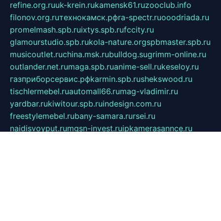
refine.org.ru
uk-krein.ru
kamensk61.ru
zooclub.info
filonov.org.ru
технокамск.рф
ra-spectr.ru
ooodriada.ru
promelmash.spb.ru
ixtys.spb.ru
fccity.ru
glamourstudio.spb.ru
kola-nature.org
spbmaster.spb.ru
musicoutlet.ru
china.msk.ru
bulldog.su
grimm-online.ru
outlander.net.ru
maga.spb.ru
anime-sell.ru
keseloy.ru
газприборсервис.рф
karmin.spb.ru
shekswood.ru
tischlermebel.ru
automall66.ru
mag-vladimir.ru
yardbar.ru
kiwitour.spb.ru
indesign.com.ru
freestylemebel.ru
bany-samara.ru
rsei.ru
naidisvoyput.ru
mgsn-invest.ru
ipkamerasannce.ru
alicante-house.ru
ibelka74.ru
cozyhouse.info
vlkargalev-studio.ru
700mb.ru
figura-ufa.ru
alina-live.ru
belarusiannews.ru
womenknow.ru
dos-vniimk.ru
sega.net.ru
dv.net.ru
phenomenonsofhistory.com
telesputnik.net.ru
wall.pp.ru
pylesosroidmi.ru
gtc-clan.ru
cligs.ru
bibikazap.ru
popova.org.ru
netwhistler.spb.ru
bellvil.ru
bonzon.ru
iss-vladik.ru