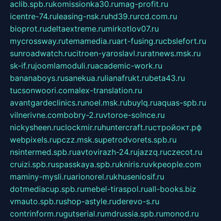
aclib.spb.ru
komissionka30.ru
mag-profit.ru
icentre-74.ru
leasing-nsk.ru
hd39.ru
rcd.com.ru
bioprot.ru
deltaextreme.ru
mirkotlov07.ru
mycrossway.ru
temamedia.ru
art-fusing.ru
cbslefort.ru
sunroadwatch.ru
citroen-yaroslavl.ru
ratnews.msk.ru
sk-if.ru
joomlamoduli.ru
academic-work.ru
bananaboys.ru
sanekua.ru
lianafrukt.ru
beta43.ru
tucsonwoori.com
alex-translation.ru
avantgardeclinics.ru
noel.msk.ru
buylq.ru
aquas-spb.ru
vilnerivne.com
bobry-2.ru
vtoroe-solnce.ru
nickysheen.ru
clockmir.ru
huntercraft.ru
стройокт.рф
webpixels.ru
pczz.msk.su
petrodvorets.spb.ru
nsintermed.spb.ru
avtovirazh-24.ru
jazzq.ru
czecot.ru
cruizi.spb.ru
spasskaya.spb.ru
kniris.ru
vkpeople.com
maminy-mysli.ru
arionorel.ru
khuseniosif.ru
dotmediacup.spb.ru
mebel-tiraspol.ru
all-books.biz
vmauto.spb.ru
shop-astyle.ru
derevo-s.ru
contrinform.ru
gutserial.ru
mdrussia.spb.ru
monod.ru