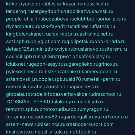
kokoroyari.spb.ru
blesna-kazan.ru
mossilver.ru
lenderoq.ru
sergeydobrin.ru
tochkazvuka.msk.ru
people-of-art.ru
bezzubova.ru
clubtibet.ru
orior-aks.ru
dynamoauto.ru
szk-favorit.ru
carlines.ru
flatnsk.ru
kingbolenskaner.ru
alex-motor.ru
astroline.net.ru
act1.spb.ru
polyglot.com.ru
gidlipetsk.ru
ooo-driada.ru
detsad125.ru
mir-zdoroviya.ru
bruslanovo.ru
siterem.ru
council.spb.ru
лодкипатриот.рф
kafekolizey.ru
iclub.net.ru
gazon-easy.ru
sugarepilekb.ru
grinox.ru
pylesostineco.ru
msts-ozarenie.ru
kameryjooan.ru
artemovskij.ru
dopler.spb.ru
aid70.ru
metall-perm.ru
ndm.msk.ru
ratingzooshop.ru
apiaccess.ru
globalautotrade.info
bezverhovskoe.ru
drsschool.ru
ZOOSMART.SPB.RU
dalakony.ru
medikijob.ru
remontt.spb.ru
photostudia.spb.ru
myragon.ru
terramia.ru
academy62.ru
gardengallereya.ru
rti.com.ru
artem-news.ru
biserinca.ru
krasnodarkurort.com
imshowtv.ru
mebel-v-tule.ru
mobtopik.ru