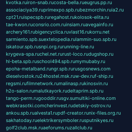
kvotka.ru
iron-snab.ru
costa-bella.ru
eugrus.pp.ru
associaciya39.ru
primexpo.spb.ru
bezmorchin.ru
ia2.ru
cpt21.ru
ispecspb.ru
regahost.ru
kolosok-elita.ru
tae-kwon.ru
consrio.com.ru
insiam.ru
avegainfo.ru
archery161.ru
bigencyclica.ru
vlast16.ru
korru.net
sarmiento.spb.su
extelopedia.ru
lammin-suo.spb.ru
iskatour.spb.ru
snpi.org.ru
running-line.ru
krygeva-spa.ru
chel.net.ru
rust-loco.ru
dugshop.ru
hl-beta.spb.ru
school494.spb.ru
mymubaby.ru
epoha-metalband.ru
ngr.spb.ru
rusgosnews.com
dieselvostok.ru
24hostel.msk.ru
w-dev.ru
f-ship.ru
regsmi.ru
filmnetwork.ru
malinasp.ru
kinosvin.ru
h2o-salon.ru
malutkayork.ru
deltaprim.spb.ru
tango-perm.ru
gooddir.ru
sgv.su
multiki-online.com
webkrasotki.com
cherinvest.ru
detskiy-ostrov.ru
ankou.spb.ru
alvesta1.ru
pdf-creator.ru
nix-files.org.ru
sakhatoday.ru
elektrikersymboler.ru
sputnikyes.ru
golf2club.msk.ru
aeforums.ru
zallclub.ru