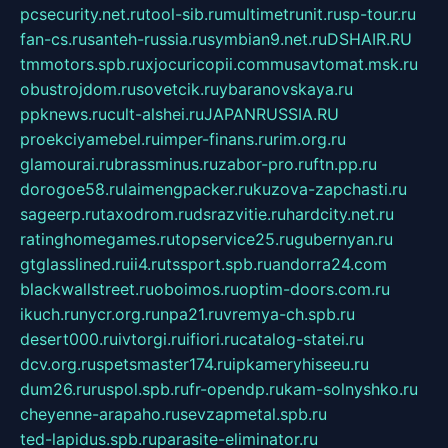
pcsecurity.net.ru
tool-sib.ru
multimetrunit.ru
sp-tour.ru
fan-cs.ru
santeh-russia.ru
symbian9.net.ru
DSHAIR.RU
tmmotors.spb.ru
xjocuricopii.com
musavtomat.msk.ru
obustrojdom.ru
sovetcik.ru
ybaranovskaya.ru
ppknews.ru
cult-alshei.ru
JAPANRUSSIA.RU
proekciyamebel.ru
imper-finans.ru
rim.org.ru
glamourai.ru
brassminus.ru
zabor-pro.ru
ftn.pp.ru
dorogoe58.ru
laimengpacker.ru
kuzova-zapchasti.ru
sageerp.ru
taxodrom.ru
dsrazvitie.ru
hardcity.net.ru
ratinghomegames.ru
topservice25.ru
gubernyan.ru
gtglasslined.ru
ii4.ru
tssport.spb.ru
andorra24.com
blackwallstreet.ru
oboimos.ru
optim-doors.com.ru
ikuch.ru
nycr.org.ru
npa21.ru
vremya-ch.spb.ru
desert000.ru
ivtorgi.ru
ifiori.ru
catalog-statei.ru
dcv.org.ru
spetsmaster174.ru
ipkameryhiseeu.ru
dum26.ru
ruspol.spb.ru
fr-opendp.ru
kam-solnyshko.ru
cheyenne-arapaho.ru
sevzapmetal.spb.ru
ted-lapidus.spb.ru
parasite-eliminator.ru