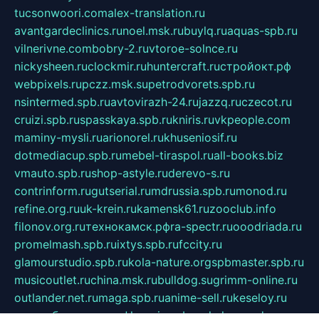
tucsonwoori.com
alex-translation.ru
avantgardeclinics.ru
noel.msk.ru
buylq.ru
aquas-spb.ru
vilnerivne.com
bobry-2.ru
vtoroe-solnce.ru
nickysheen.ru
clockmir.ru
huntercraft.ru
стройокт.рф
webpixels.ru
pczz.msk.su
petrodvorets.spb.ru
nsintermed.spb.ru
avtovirazh-24.ru
jazzq.ru
czecot.ru
cruizi.spb.ru
spasskaya.spb.ru
kniris.ru
vkpeople.com
maminy-mysli.ru
arionorel.ru
khuseniosif.ru
dotmediacup.spb.ru
mebel-tiraspol.ru
all-books.biz
vmauto.spb.ru
shop-astyle.ru
derevo-s.ru
contrinform.ru
gutserial.ru
mdrussia.spb.ru
monod.ru
refine.org.ru
uk-krein.ru
kamensk61.ru
zooclub.info
filonov.org.ru
технокамск.рф
ra-spectr.ru
ooodriada.ru
promelmash.spb.ru
ixtys.spb.ru
fccity.ru
glamourstudio.spb.ru
kola-nature.org
spbmaster.spb.ru
musicoutlet.ru
china.msk.ru
bulldog.su
grimm-online.ru
outlander.net.ru
maga.spb.ru
anime-sell.ru
keseloy.ru
газприборсервис.рф
karmin.spb.ru
shekswood.ru