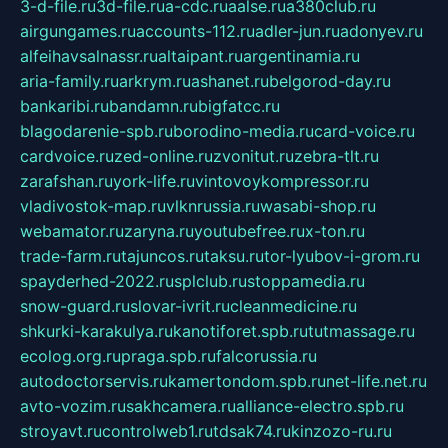
3-d-file.ru
3d-file.ru
a-cdc.ru
aalse.ru
a380club.ru
airgungames.ru
accounts-112.ru
adler-jun.ru
adonyev.ru
alfeihavsalnassr.ru
altaipant.ru
argentinamia.ru
aria-family.ru
arkrym.ru
ashanet.ru
belgorod-day.ru
bankaribi.ru
bandamn.ru
bigfatcc.ru
blagodarenie-spb.ru
borodino-media.ru
card-voice.ru
cardvoice.ru
zed-online.ru
zvonitut.ru
zebra-tlt.ru
zarafshan.ru
york-life.ru
vintovoykompressor.ru
vladivostok-map.ru
vlknrussia.ru
wasabi-shop.ru
webamator.ru
zaryna.ru
youtubefree.ru
x-ton.ru
trade-farm.ru
tajuncos.ru
taksu.ru
tor-lyubov-i-grom.ru
spayderhed-2022.ru
splclub.ru
stoppamedia.ru
snow-guard.ru
slovar-ivrit.ru
cleanmedicine.ru
shkurki-karakulya.ru
kanotiforet.spb.ru
tutmassage.ru
ecolog.org.ru
praga.spb.ru
falcorussia.ru
autodoctorservis.ru
kamertondom.spb.ru
net-life.net.ru
avto-vozim.ru
sakhcamera.ru
alliance-electro.spb.ru
stroyavt.ru
controlweb1.ru
tdsak74.ru
kinzozo-ru.ru