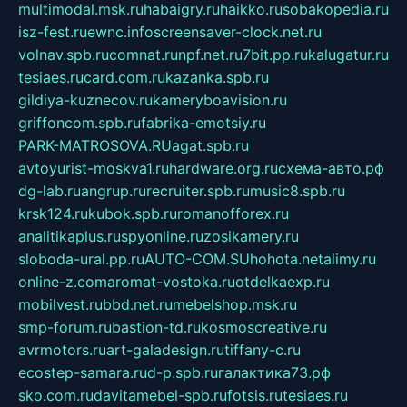
multimodal.msk.ru
habaigry.ru
haikko.ru
sobakopedia.ru
isz-fest.ru
ewnc.info
screensaver-clock.net.ru
volnav.spb.ru
comnat.ru
npf.net.ru
7bit.pp.ru
kalugatur.ru
tesiaes.ru
card.com.ru
kazanka.spb.ru
gildiya-kuznecov.ru
kameryboavision.ru
griffoncom.spb.ru
fabrika-emotsiy.ru
PARK-MATROSOVA.RU
agat.spb.ru
avtoyurist-moskva1.ru
hardware.org.ru
схема-авто.рф
dg-lab.ru
angrup.ru
recruiter.spb.ru
music8.spb.ru
krsk124.ru
kubok.spb.ru
romanofforex.ru
analitikaplus.ru
spyonline.ru
zosikamery.ru
sloboda-ural.pp.ru
AUTO-COM.SU
hohota.net
alimy.ru
online-z.com
aromat-vostoka.ru
otdelkaexp.ru
mobilvest.ru
bbd.net.ru
mebelshop.msk.ru
smp-forum.ru
bastion-td.ru
kosmoscreative.ru
avrmotors.ru
art-galadesign.ru
tiffany-c.ru
ecostep-samara.ru
d-p.spb.ru
галактика73.рф
sko.com.ru
davitamebel-spb.ru
fotsis.ru
tesiaes.ru