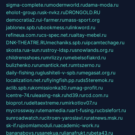
sigma-complete.ru
modernworld.ru
dama-moda.ru
eholot-group.ru
sk-nvkz.ru
DRONGOLD.RU
democratia2.ru
i-farmer.ru
mass-sport.org
jablonex.spb.ru
bookmess.ru
linkword.ru
refineua.com.ru
cs-spec.net.ru
altay-mebel.ru
DNK-THEATRE.RU
mechaniks.spb.ru
ipcamtechage.ru
skosta.ru
a-sun.ru
stroy-ldsp.ru
snowlands.org.ru
childrensshoes.ru
mrlizzy.ru
mebelsofiakrd.ru
bulizhenko.ru
rumantick.net.ru
mtszerno.ru
daily-fishing.ru
glushiteli-v-spb.ru
megasat.org.ru
localization.net.ru
flyingfish.pp.ru
ds5teremok.ru
aclib.spb.ru
komissionka30.ru
mag-profit.ru
icentre-74.ru
leasing-nsk.ru
hd39.ru
rcd.com.ru
bioprot.ru
deltaextreme.ru
mirkotlov07.ru
mycrossway.ru
temamedia.ru
art-fusing.ru
cbslefort.ru
sunroadwatch.ru
citroen-yaroslavl.ru
ratnews.msk.ru
sk-if.ru
joomlamoduli.ru
academic-work.ru
bananaboys.ru
sanekua.ru
lianafrukt.ru
beta43.ru