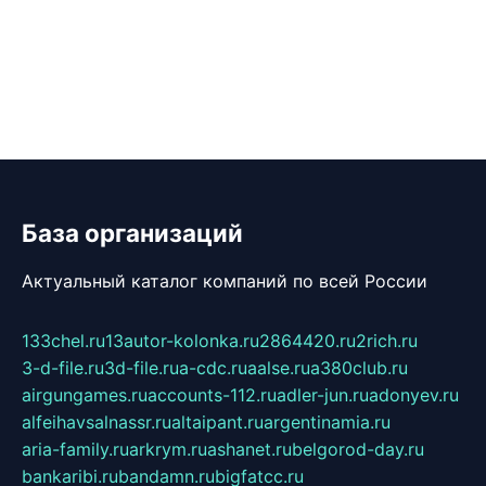
База организаций
Актуальный каталог компаний по всей России
133chel.ru
13autor-kolonka.ru
2864420.ru
2rich.ru
3-d-file.ru
3d-file.ru
a-cdc.ru
aalse.ru
a380club.ru
airgungames.ru
accounts-112.ru
adler-jun.ru
adonyev.ru
alfeihavsalnassr.ru
altaipant.ru
argentinamia.ru
aria-family.ru
arkrym.ru
ashanet.ru
belgorod-day.ru
bankaribi.ru
bandamn.ru
bigfatcc.ru