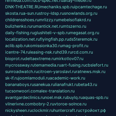
refineua.com.ru
cs-spec.net.ru
altay-mebel.ru
DNK-THEATRE.RU
mechaniks.spb.ru
ipcamtechage.ru
skosta.ru
a-sun.ru
stroy-ldsp.ru
snowlands.org.ru
childrensshoes.ru
mrlizzy.ru
mebelsofiakrd.ru
bulizhenko.ru
rumantick.net.ru
mtszerno.ru
daily-fishing.ru
glushiteli-v-spb.ru
megasat.org.ru
localization.net.ru
flyingfish.pp.ru
ds5teremok.ru
aclib.spb.ru
komissionka30.ru
mag-profit.ru
icentre-74.ru
leasing-nsk.ru
hd39.ru
rcd.com.ru
bioprot.ru
deltaextreme.ru
mirkotlov07.ru
mycrossway.ru
temamedia.ru
art-fusing.ru
cbslefort.ru
sunroadwatch.ru
citroen-yaroslavl.ru
ratnews.msk.ru
sk-if.ru
joomlamoduli.ru
academic-work.ru
bananaboys.ru
sanekua.ru
lianafrukt.ru
beta43.ru
tucsonwoori.com
alex-translation.ru
avantgardeclinics.ru
noel.msk.ru
buylq.ru
aquas-spb.ru
vilnerivne.com
bobry-2.ru
vtoroe-solnce.ru
nickysheen.ru
clockmir.ru
huntercraft.ru
стройокт.рф