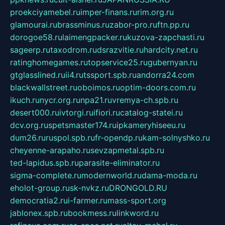
proekciyamebel.ru
imper-finans.ru
rim.org.ru
glamourai.ru
brassminus.ru
zabor-pro.ru
ftn.pp.ru
dorogoe58.ru
laimengpacker.ru
kuzova-zapchasti.ru
sageerp.ru
taxodrom.ru
dsrazvitie.ru
hardcity.net.ru
ratinghomegames.ru
topservice25.ru
gubernyan.ru
gtglasslined.ru
ii4.ru
tssport.spb.ru
andorra24.com
blackwallstreet.ru
oboimos.ru
optim-doors.com.ru
ikuch.ru
nycr.org.ru
npa21.ru
vremya-ch.spb.ru
desert000.ru
ivtorgi.ru
ifiori.ru
catalog-statei.ru
dcv.org.ru
spetsmaster174.ru
ipkameryhiseeu.ru
dum26.ru
ruspol.spb.ru
fr-opendp.ru
kam-solnyshko.ru
cheyenne-arapaho.ru
sevzapmetal.spb.ru
ted-lapidus.spb.ru
parasite-eliminator.ru
sigma-complete.ru
modernworld.ru
dama-moda.ru
eholot-group.ru
sk-nvkz.ru
DRONGOLD.RU
democratia2.ru
i-farmer.ru
mass-sport.org
jablonex.spb.ru
bookmess.ru
linkword.ru