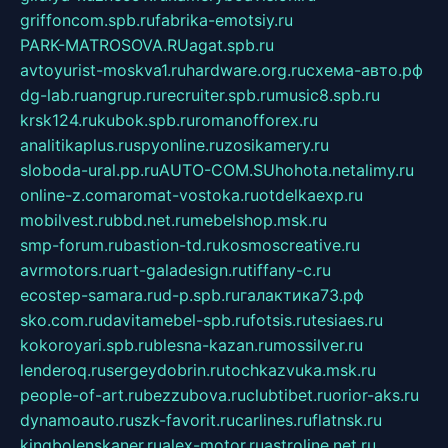
griffoncom.spb.ru
fabrika-emotsiy.ru
PARK-MATROSOVA.RU
agat.spb.ru
avtoyurist-moskva1.ru
hardware.org.ru
схема-авто.рф
dg-lab.ru
angrup.ru
recruiter.spb.ru
music8.spb.ru
krsk124.ru
kubok.spb.ru
romanofforex.ru
analitikaplus.ru
spyonline.ru
zosikamery.ru
sloboda-ural.pp.ru
AUTO-COM.SU
hohota.net
alimy.ru
online-z.com
aromat-vostoka.ru
otdelkaexp.ru
mobilvest.ru
bbd.net.ru
mebelshop.msk.ru
smp-forum.ru
bastion-td.ru
kosmoscreative.ru
avrmotors.ru
art-galadesign.ru
tiffany-c.ru
ecostep-samara.ru
d-p.spb.ru
галактика73.рф
sko.com.ru
davitamebel-spb.ru
fotsis.ru
tesiaes.ru
kokoroyari.spb.ru
blesna-kazan.ru
mossilver.ru
lenderoq.ru
sergeydobrin.ru
tochkazvuka.msk.ru
people-of-art.ru
bezzubova.ru
clubtibet.ru
orior-aks.ru
dynamoauto.ru
szk-favorit.ru
carlines.ru
flatnsk.ru
kingbolenskaner.ru
alex-motor.ru
astroline.net.ru