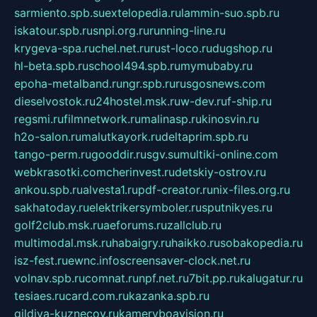
sarmiento.spb.su
extelopedia.ru
lammin-suo.spb.ru
iskatour.spb.ru
snpi.org.ru
running-line.ru
krygeva-spa.ru
chel.net.ru
rust-loco.ru
dugshop.ru
hl-beta.spb.ru
school494.spb.ru
mymubaby.ru
epoha-metalband.ru
ngr.spb.ru
rusgosnews.com
dieselvostok.ru
24hostel.msk.ru
w-dev.ru
f-ship.ru
regsmi.ru
filmnetwork.ru
malinasp.ru
kinosvin.ru
h2o-salon.ru
malutkayork.ru
deltaprim.spb.ru
tango-perm.ru
gooddir.ru
sgv.su
multiki-online.com
webkrasotki.com
cherinvest.ru
detskiy-ostrov.ru
ankou.spb.ru
alvesta1.ru
pdf-creator.ru
nix-files.org.ru
sakhatoday.ru
elektrikersymboler.ru
sputnikyes.ru
golf2club.msk.ru
aeforums.ru
zallclub.ru
multimodal.msk.ru
habaigry.ru
haikko.ru
sobakopedia.ru
isz-fest.ru
ewnc.info
screensaver-clock.net.ru
volnav.spb.ru
comnat.ru
npf.net.ru
7bit.pp.ru
kalugatur.ru
tesiaes.ru
card.com.ru
kazanka.spb.ru
gildiya-kuznecov.ru
kameryboavision.ru