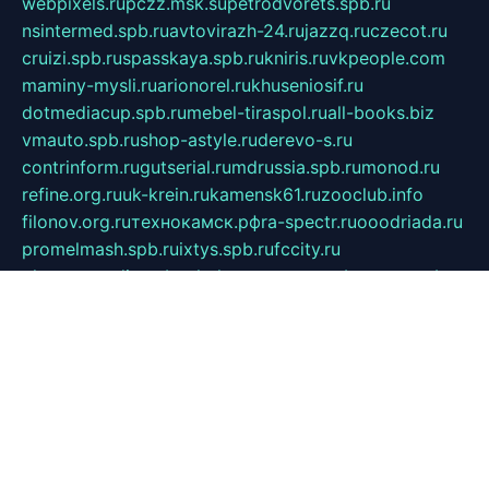
webpixels.ru
pczz.msk.su
petrodvorets.spb.ru
nsintermed.spb.ru
avtovirazh-24.ru
jazzq.ru
czecot.ru
cruizi.spb.ru
spasskaya.spb.ru
kniris.ru
vkpeople.com
maminy-mysli.ru
arionorel.ru
khuseniosif.ru
dotmediacup.spb.ru
mebel-tiraspol.ru
all-books.biz
vmauto.spb.ru
shop-astyle.ru
derevo-s.ru
contrinform.ru
gutserial.ru
mdrussia.spb.ru
monod.ru
refine.org.ru
uk-krein.ru
kamensk61.ru
zooclub.info
filonov.org.ru
технокамск.рф
ra-spectr.ru
ooodriada.ru
promelmash.spb.ru
ixtys.spb.ru
fccity.ru
glamourstudio.spb.ru
kola-nature.org
spbmaster.spb.ru
musicoutlet.ru
china.msk.ru
bulldog.su
grimm-online.ru
outlander.net.ru
maga.spb.ru
anime-sell.ru
keseloy.ru
газприборсервис.рф
karmin.spb.ru
shekswood.ru
tischlermebel.ru
automall66.ru
mag-vladimir.ru
yardbar.ru
kiwitour.spb.ru
indesign.com.ru
freestylemebel.ru
bany-samara.ru
rsei.ru
naidisvoyput.ru
mgsn-invest.ru
ipkamerasannce.ru