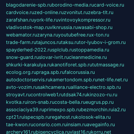
blagodarenie-spb.ru
borodino-media.ru
card-voice.ru
cardvoice.ru
zed-online.ru
zvonitut.ru
zebra-tlt.ru
zarafshan.ru
york-life.ru
vintovoykompressor.ru
vladivostok-map.ru
vlknrussia.ru
wasabi-shop.ru
webamator.ru
zaryna.ru
youtubefree.ru
x-ton.ru
trade-farm.ru
tajuncos.ru
taksu.ru
tor-lyubov-i-grom.ru
spayderhed-2022.ru
splclub.ru
stoppamedia.ru
snow-guard.ru
slovar-ivrit.ru
cleanmedicine.ru
shkurki-karakulya.ru
kanotiforet.spb.ru
tutmassage.ru
ecolog.org.ru
praga.spb.ru
falcorussia.ru
autodoctorservis.ru
kamertondom.spb.ru
net-life.net.ru
avto-vozim.ru
sakhcamera.ru
alliance-electro.spb.ru
stroyavt.ru
controlweb1.ru
tdsak74.ru
kinzozo-ru.ru
kvotka.ru
iron-snab.ru
costa-bella.ru
eugrus.pp.ru
associaciya39.ru
primexpo.spb.ru
bezmorchin.ru
ia2.ru
cpt21.ru
ispecspb.ru
regahost.ru
kolosok-elita.ru
tae-kwon.ru
consrio.com.ru
insiam.ru
avegainfo.ru
archery161.ru
bigencyclica.ru
vlast16.ru
korru.net