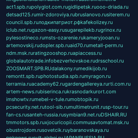
act1.spb.ru
polyglot.com.ru
gidlipetsk.ru
ooo-driada.ru
detsad125.ru
mir-zdoroviya.ru
bruslanovo.ru
siterem.ru
council.spb.ru
лодкипатриот.рф
kafekolizey.ru
iclub.net.ru
gazon-easy.ru
sugarepilekb.ru
grinox.ru
pylesostineco.ru
msts-ozarenie.ru
kameryjooan.ru
artemovskij.ru
dopler.spb.ru
aid70.ru
metall-perm.ru
ndm.msk.ru
ratingzooshop.ru
apiaccess.ru
globalautotrade.info
bezverhovskoe.ru
drsschool.ru
ZOOSMART.SPB.RU
dalakony.ru
medikijob.ru
remontt.spb.ru
photostudia.spb.ru
myragon.ru
terramia.ru
academy62.ru
gardengallereya.ru
rti.com.ru
artem-news.ru
biserinca.ru
krasnodarkurort.com
imshowtv.ru
mebel-v-tule.ru
mobtopik.ru
pcsecurity.net.ru
tool-sib.ru
multimetrunit.ru
sp-tour.ru
fan-cs.ru
santeh-russia.ru
symbian9.net.ru
DSHAIR.RU
tmmotors.spb.ru
xjocuricopii.com
musavtomat.msk.ru
obustrojdom.ru
sovetcik.ru
ybaranovskaya.ru
ppknews.ru
cult-alshei.ru
JAPANRUSSIA.RU