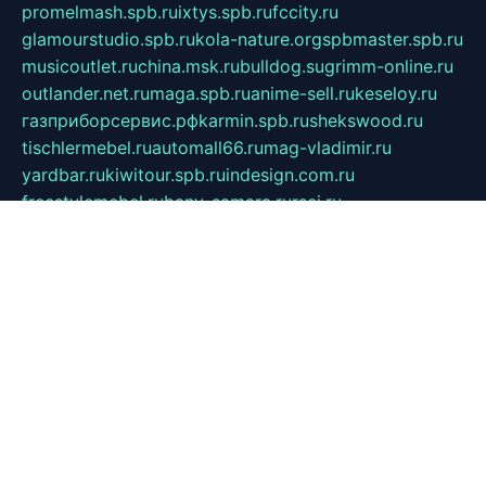
promelmash.spb.ru
ixtys.spb.ru
fccity.ru
glamourstudio.spb.ru
kola-nature.org
spbmaster.spb.ru
musicoutlet.ru
china.msk.ru
bulldog.su
grimm-online.ru
outlander.net.ru
maga.spb.ru
anime-sell.ru
keseloy.ru
газприборсервис.рф
karmin.spb.ru
shekswood.ru
tischlermebel.ru
automall66.ru
mag-vladimir.ru
yardbar.ru
kiwitour.spb.ru
indesign.com.ru
freestylemebel.ru
bany-samara.ru
rsei.ru
naidisvoyput.ru
mgsn-invest.ru
ipkamerasannce.ru
alicante-house.ru
ibelka74.ru
cozyhouse.info
vlkargalev-studio.ru
700mb.ru
figura-ufa.ru
alina-live.ru
belarusiannews.ru
womenknow.ru
dos-vniimk.ru
sega.net.ru
dv.net.ru
phenomenonsofhistory.com
telesputnik.net.ru
wall.pp.ru
pylesosroidmi.ru
gtc-clan.ru
cligs.ru
bibikazap.ru
popova.org.ru
netwhistler.spb.ru
bellvil.ru
bonzon.ru
iss-vladik.ru
defiparis.net.ru
las-gryzas.ru
amku.ru
electednews.spb.ru
feather.org.ru
spar72.ru
tankiigri.ru