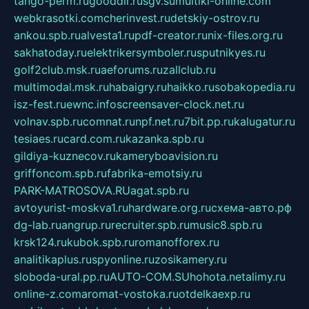
tango-perm.ru
gooddir.ru
sgv.su
multiki-online.com
webkrasotki.com
cherinvest.ru
detskiy-ostrov.ru
ankou.spb.ru
alvesta1.ru
pdf-creator.ru
nix-files.org.ru
sakhatoday.ru
elektrikersymboler.ru
sputnikyes.ru
golf2club.msk.ru
aeforums.ru
zallclub.ru
multimodal.msk.ru
habaigry.ru
haikko.ru
sobakopedia.ru
isz-fest.ru
ewnc.info
screensaver-clock.net.ru
volnav.spb.ru
comnat.ru
npf.net.ru
7bit.pp.ru
kalugatur.ru
tesiaes.ru
card.com.ru
kazanka.spb.ru
gildiya-kuznecov.ru
kameryboavision.ru
griffoncom.spb.ru
fabrika-emotsiy.ru
PARK-MATROSOVA.RU
agat.spb.ru
avtoyurist-moskva1.ru
hardware.org.ru
схема-авто.рф
dg-lab.ru
angrup.ru
recruiter.spb.ru
music8.spb.ru
krsk124.ru
kubok.spb.ru
romanofforex.ru
analitikaplus.ru
spyonline.ru
zosikamery.ru
sloboda-ural.pp.ru
AUTO-COM.SU
hohota.net
alimy.ru
online-z.com
aromat-vostoka.ru
otdelkaexp.ru