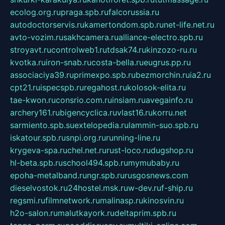
ecolog.org.ru
praga.spb.ru
falcorussia.ru
autodoctorservis.ru
kamertondom.spb.ru
net-life.net.ru
avto-vozim.ru
sakhcamera.ru
alliance-electro.spb.ru
stroyavt.ru
controlweb1.ru
tdsak74.ru
kinzozo-ru.ru
kvotka.ru
iron-snab.ru
costa-bella.ru
eugrus.pp.ru
associaciya39.ru
primexpo.spb.ru
bezmorchin.ru
ia2.ru
cpt21.ru
ispecspb.ru
regahost.ru
kolosok-elita.ru
tae-kwon.ru
consrio.com.ru
insiam.ru
avegainfo.ru
archery161.ru
bigencyclica.ru
vlast16.ru
korru.net
sarmiento.spb.su
extelopedia.ru
lammin-suo.spb.ru
iskatour.spb.ru
snpi.org.ru
running-line.ru
krygeva-spa.ru
chel.net.ru
rust-loco.ru
dugshop.ru
hl-beta.spb.ru
school494.spb.ru
mymubaby.ru
epoha-metalband.ru
ngr.spb.ru
rusgosnews.com
dieselvostok.ru
24hostel.msk.ru
w-dev.ru
f-ship.ru
regsmi.ru
filmnetwork.ru
malinasp.ru
kinosvin.ru
h2o-salon.ru
malutkayork.ru
deltaprim.spb.ru