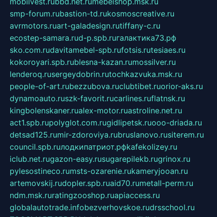
mobilvest.ru
bbd.net.ru
mebelshop.msk.ru
smp-forum.ru
bastion-td.ru
kosmoscreative.ru
avrmotors.ru
art-galadesign.ru
tiffany-c.ru
ecostep-samara.ru
d-p.spb.ru
галактика73.рф
sko.com.ru
davitamebel-spb.ru
fotsis.ru
tesiaes.ru
kokoroyari.spb.ru
blesna-kazan.ru
mossilver.ru
lenderoq.ru
sergeydobrin.ru
tochkazvuka.msk.ru
people-of-art.ru
bezzubova.ru
clubtibet.ru
orior-aks.ru
dynamoauto.ru
szk-favorit.ru
carlines.ru
flatnsk.ru
kingbolenskaner.ru
alex-motor.ru
astroline.net.ru
act1.spb.ru
polyglot.com.ru
gidlipetsk.ru
ooo-driada.ru
detsad125.ru
mir-zdoroviya.ru
bruslanovo.ru
siterem.ru
council.spb.ru
лодкипатриот.рф
kafekolizey.ru
iclub.net.ru
gazon-easy.ru
sugarepilekb.ru
grinox.ru
pylesostineco.ru
msts-ozarenie.ru
kameryjooan.ru
artemovskij.ru
dopler.spb.ru
aid70.ru
metall-perm.ru
ndm.msk.ru
ratingzooshop.ru
apiaccess.ru
globalautotrade.info
bezverhovskoe.ru
drsschool.ru