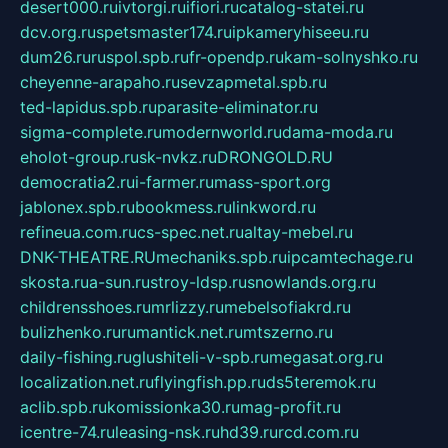
desert000.ru
ivtorgi.ru
ifiori.ru
catalog-statei.ru
dcv.org.ru
spetsmaster174.ru
ipkameryhiseeu.ru
dum26.ru
ruspol.spb.ru
fr-opendp.ru
kam-solnyshko.ru
cheyenne-arapaho.ru
sevzapmetal.spb.ru
ted-lapidus.spb.ru
parasite-eliminator.ru
sigma-complete.ru
modernworld.ru
dama-moda.ru
eholot-group.ru
sk-nvkz.ru
DRONGOLD.RU
democratia2.ru
i-farmer.ru
mass-sport.org
jablonex.spb.ru
bookmess.ru
linkword.ru
refineua.com.ru
cs-spec.net.ru
altay-mebel.ru
DNK-THEATRE.RU
mechaniks.spb.ru
ipcamtechage.ru
skosta.ru
a-sun.ru
stroy-ldsp.ru
snowlands.org.ru
childrensshoes.ru
mrlizzy.ru
mebelsofiakrd.ru
bulizhenko.ru
rumantick.net.ru
mtszerno.ru
daily-fishing.ru
glushiteli-v-spb.ru
megasat.org.ru
localization.net.ru
flyingfish.pp.ru
ds5teremok.ru
aclib.spb.ru
komissionka30.ru
mag-profit.ru
icentre-74.ru
leasing-nsk.ru
hd39.ru
rcd.com.ru