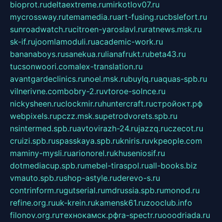
bioprot.ru
deltaextreme.ru
mirkotlov07.ru
mycrossway.ru
temamedia.ru
art-fusing.ru
cbslefort.ru
sunroadwatch.ru
citroen-yaroslavl.ru
ratnews.msk.ru
sk-if.ru
joomlamoduli.ru
academic-work.ru
bananaboys.ru
sanekua.ru
lianafrukt.ru
beta43.ru
tucsonwoori.com
alex-translation.ru
avantgardeclinics.ru
noel.msk.ru
buylq.ru
aquas-spb.ru
vilnerivne.com
bobry-2.ru
vtoroe-solnce.ru
nickysheen.ru
clockmir.ru
huntercraft.ru
стройокт.рф
webpixels.ru
pczz.msk.su
petrodvorets.spb.ru
nsintermed.spb.ru
avtovirazh-24.ru
jazzq.ru
czecot.ru
cruizi.spb.ru
spasskaya.spb.ru
kniris.ru
vkpeople.com
maminy-mysli.ru
arionorel.ru
khuseniosif.ru
dotmediacup.spb.ru
mebel-tiraspol.ru
all-books.biz
vmauto.spb.ru
shop-astyle.ru
derevo-s.ru
contrinform.ru
gutserial.ru
mdrussia.spb.ru
monod.ru
refine.org.ru
uk-krein.ru
kamensk61.ru
zooclub.info
filonov.org.ru
технокамск.рф
ra-spectr.ru
ooodriada.ru