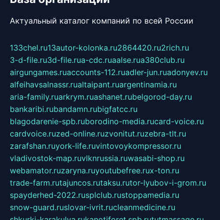
Актуальный каталог компаний по всей России
133chel.ru
13autor-kolonka.ru
2864420.ru
2rich.ru
3-d-file.ru
3d-file.ru
a-cdc.ru
aalse.ru
a380club.ru
airgungames.ru
accounts-112.ru
adler-jun.ru
adonyev.ru
alfeihavsalnassr.ru
altaipant.ru
argentinamia.ru
aria-family.ru
arkrym.ru
ashanet.ru
belgorod-day.ru
bankaribi.ru
bandamn.ru
bigfatcc.ru
blagodarenie-spb.ru
borodino-media.ru
card-voice.ru
cardvoice.ru
zed-online.ru
zvonitut.ru
zebra-tlt.ru
zarafshan.ru
york-life.ru
vintovoykompressor.ru
vladivostok-map.ru
vlknrussia.ru
wasabi-shop.ru
webamator.ru
zaryna.ru
youtubefree.ru
x-ton.ru
trade-farm.ru
tajuncos.ru
taksu.ru
tor-lyubov-i-grom.ru
spayderhed-2022.ru
splclub.ru
stoppamedia.ru
snow-guard.ru
slovar-ivrit.ru
cleanmedicine.ru
shkurki-karakulya.ru
kanotiforet.spb.ru
tutmassage.ru