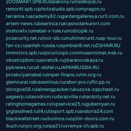
ZOOSMART.SPB.RU
dalakony.ru
medikijob.ru
remontt.spb.ru
photostudia.spb.ru
myragon.ru
terramia.ru
academy62.ru
gardengallereya.ru
rti.com.ru
artem-news.ru
biserinca.ru
krasnodarkurort.com
imshowtv.ru
mebel-v-tule.ru
mobtopik.ru
pcsecurity.net.ru
tool-sib.ru
multimetrunit.ru
sp-tour.ru
fan-cs.ru
santeh-russia.ru
symbian9.net.ru
DSHAIR.RU
tmmotors.spb.ru
xjocuricopii.com
musavtomat.msk.ru
obustrojdom.ru
sovetcik.ru
ybaranovskaya.ru
ppknews.ru
cult-alshei.ru
JAPANRUSSIA.RU
proekciyamebel.ru
imper-finans.ru
rim.org.ru
glamourai.ru
brassminus.ru
zabor-pro.ru
ftn.pp.ru
dorogoe58.ru
laimengpacker.ru
kuzova-zapchasti.ru
sageerp.ru
taxodrom.ru
dsrazvitie.ru
hardcity.net.ru
ratinghomegames.ru
topservice25.ru
gubernyan.ru
gtglasslined.ru
ii4.ru
tssport.spb.ru
andorra24.com
blackwallstreet.ru
oboimos.ru
optim-doors.com.ru
ikuch.ru
nycr.org.ru
npa21.ru
vremya-ch.spb.ru