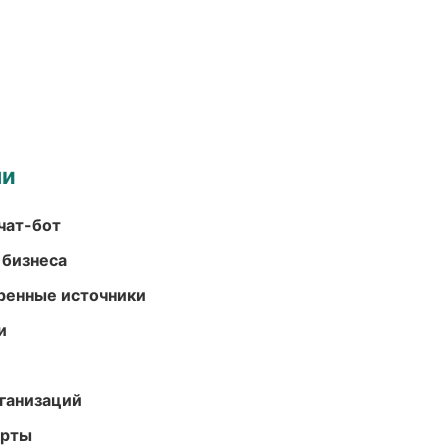
ми
чат-бот
 бизнеса
еренные источники
и
ганизаций
арты