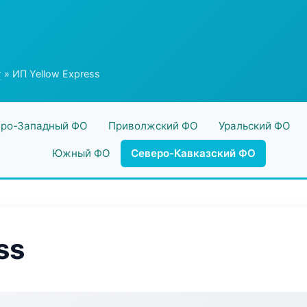
г
» ИП Yellow Express
ро-Западный ФО
Приволжский ФО
Уральский ФО
Южный ФО
Северо-Кавказский ФО
ss