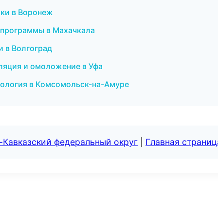
ски в Воронеж
е программы в Махачкала
и в Волгоград
иляция и омоложение в Уфа
тология в Комсомольск-на-Амуре
-Кавказский федеральный округ
|
Главная страниц