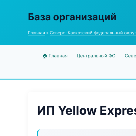
База организаций
Главная
»
Северо-Кавказский федеральный окру
🏠 Главная
Центральный ФО
Севе
ИП Yellow Expre