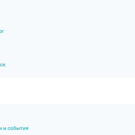
рг
ск
и и события