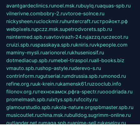
avantgardeclinics.ru
noel.msk.ru
buylq.ru
aquas-spb.ru
vilnerivne.com
bobry-2.ru
vtoroe-solnce.ru
nickysheen.ru
clockmir.ru
huntercraft.ru
стройокт.рф
webpixels.ru
pczz.msk.su
petrodvorets.spb.ru
nsintermed.spb.ru
avtovirazh-24.ru
jazzq.ru
czecot.ru
cruizi.spb.ru
spasskaya.spb.ru
kniris.ru
vkpeople.com
maminy-mysli.ru
arionorel.ru
khuseniosif.ru
dotmediacup.spb.ru
mebel-tiraspol.ru
all-books.biz
vmauto.spb.ru
shop-astyle.ru
derevo-s.ru
contrinform.ru
gutserial.ru
mdrussia.spb.ru
monod.ru
refine.org.ru
uk-krein.ru
kamensk61.ru
zooclub.info
filonov.org.ru
технокамск.рф
ra-spectr.ru
ooodriada.ru
promelmash.spb.ru
ixtys.spb.ru
fccity.ru
glamourstudio.spb.ru
kola-nature.org
spbmaster.spb.ru
musicoutlet.ru
china.msk.ru
bulldog.su
grimm-online.ru
outlander.net.ru
maga.spb.ru
anime-sell.ru
keseloy.ru
газприборсервис.рф
karmin.spb.ru
shekswood.ru
tischlermebel.ru
automall66.ru
mag-vladimir.ru