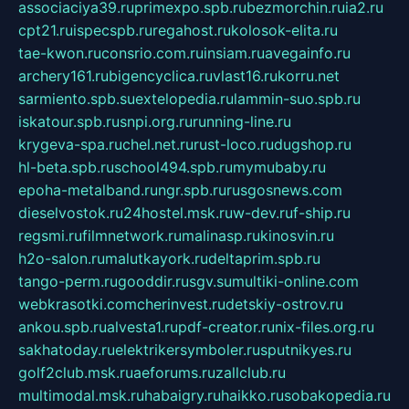
associaciya39.ru
primexpo.spb.ru
bezmorchin.ru
ia2.ru
cpt21.ru
ispecspb.ru
regahost.ru
kolosok-elita.ru
tae-kwon.ru
consrio.com.ru
insiam.ru
avegainfo.ru
archery161.ru
bigencyclica.ru
vlast16.ru
korru.net
sarmiento.spb.su
extelopedia.ru
lammin-suo.spb.ru
iskatour.spb.ru
snpi.org.ru
running-line.ru
krygeva-spa.ru
chel.net.ru
rust-loco.ru
dugshop.ru
hl-beta.spb.ru
school494.spb.ru
mymubaby.ru
epoha-metalband.ru
ngr.spb.ru
rusgosnews.com
dieselvostok.ru
24hostel.msk.ru
w-dev.ru
f-ship.ru
regsmi.ru
filmnetwork.ru
malinasp.ru
kinosvin.ru
h2o-salon.ru
malutkayork.ru
deltaprim.spb.ru
tango-perm.ru
gooddir.ru
sgv.su
multiki-online.com
webkrasotki.com
cherinvest.ru
detskiy-ostrov.ru
ankou.spb.ru
alvesta1.ru
pdf-creator.ru
nix-files.org.ru
sakhatoday.ru
elektrikersymboler.ru
sputnikyes.ru
golf2club.msk.ru
aeforums.ru
zallclub.ru
multimodal.msk.ru
habaigry.ru
haikko.ru
sobakopedia.ru