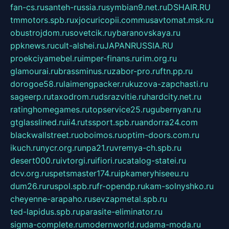
fan-cs.ru
santeh-russia.ru
symbian9.net.ru
DSHAIR.RU
tmmotors.spb.ru
xjocuricopii.com
musavtomat.msk.ru
obustrojdom.ru
sovetcik.ru
ybaranovskaya.ru
ppknews.ru
cult-alshei.ru
JAPANRUSSIA.RU
proekciyamebel.ru
imper-finans.ru
rim.org.ru
glamourai.ru
brassminus.ru
zabor-pro.ru
ftn.pp.ru
dorogoe58.ru
laimengpacker.ru
kuzova-zapchasti.ru
sageerp.ru
taxodrom.ru
dsrazvitie.ru
hardcity.net.ru
ratinghomegames.ru
topservice25.ru
gubernyan.ru
gtglasslined.ru
ii4.ru
tssport.spb.ru
andorra24.com
blackwallstreet.ru
oboimos.ru
optim-doors.com.ru
ikuch.ru
nycr.org.ru
npa21.ru
vremya-ch.spb.ru
desert000.ru
ivtorgi.ru
ifiori.ru
catalog-statei.ru
dcv.org.ru
spetsmaster174.ru
ipkameryhiseeu.ru
dum26.ru
ruspol.spb.ru
fr-opendp.ru
kam-solnyshko.ru
cheyenne-arapaho.ru
sevzapmetal.spb.ru
ted-lapidus.spb.ru
parasite-eliminator.ru
sigma-complete.ru
modernworld.ru
dama-moda.ru