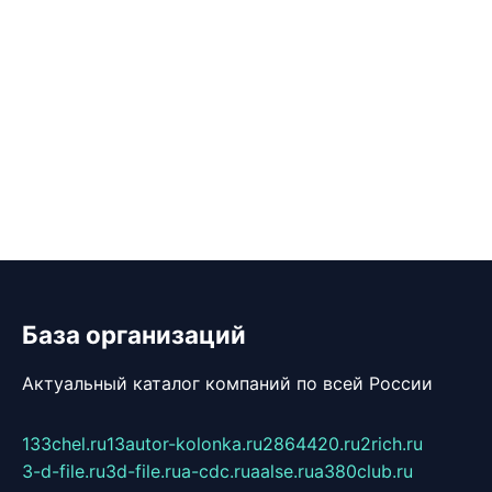
База организаций
Актуальный каталог компаний по всей России
133chel.ru
13autor-kolonka.ru
2864420.ru
2rich.ru
3-d-file.ru
3d-file.ru
a-cdc.ru
aalse.ru
a380club.ru