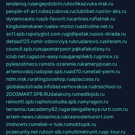
lenderoq.ru
sergeydobrin.ru
tochkazvuka.msk.ru
people-of-art.ru
bezzubova.ru
clubtibet.ru
orior-aks.ru
dynamoauto.ru
szk-favorit.ru
carlines.ru
flatnsk.ru
kingbolenskaner.ru
alex-motor.ru
astroline.net.ru
act1.spb.ru
polyglot.com.ru
gidlipetsk.ru
ooo-driada.ru
detsad125.ru
mir-zdoroviya.ru
bruslanovo.ru
siterem.ru
council.spb.ru
лодкипатриот.рф
kafekolizey.ru
iclub.net.ru
gazon-easy.ru
sugarepilekb.ru
grinox.ru
pylesostineco.ru
msts-ozarenie.ru
kameryjooan.ru
artemovskij.ru
dopler.spb.ru
aid70.ru
metall-perm.ru
ndm.msk.ru
ratingzooshop.ru
apiaccess.ru
globalautotrade.info
bezverhovskoe.ru
drsschool.ru
ZOOSMART.SPB.RU
dalakony.ru
medikijob.ru
remontt.spb.ru
photostudia.spb.ru
myragon.ru
terramia.ru
academy62.ru
gardengallereya.ru
rti.com.ru
artem-news.ru
biserinca.ru
krasnodarkurort.com
imshowtv.ru
mebel-v-tule.ru
mobtopik.ru
pcsecurity.net.ru
tool-sib.ru
multimetrunit.ru
sp-tour.ru