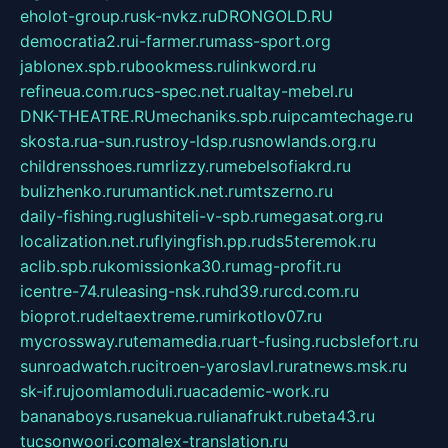
eholot-group.ru
sk-nvkz.ru
DRONGOLD.RU
democratia2.ru
i-farmer.ru
mass-sport.org
jablonex.spb.ru
bookmess.ru
linkword.ru
refineua.com.ru
cs-spec.net.ru
altay-mebel.ru
DNK-THEATRE.RU
mechaniks.spb.ru
ipcamtechage.ru
skosta.ru
a-sun.ru
stroy-ldsp.ru
snowlands.org.ru
childrensshoes.ru
mrlizzy.ru
mebelsofiakrd.ru
bulizhenko.ru
rumantick.net.ru
mtszerno.ru
daily-fishing.ru
glushiteli-v-spb.ru
megasat.org.ru
localization.net.ru
flyingfish.pp.ru
ds5teremok.ru
aclib.spb.ru
komissionka30.ru
mag-profit.ru
icentre-74.ru
leasing-nsk.ru
hd39.ru
rcd.com.ru
bioprot.ru
deltaextreme.ru
mirkotlov07.ru
mycrossway.ru
temamedia.ru
art-fusing.ru
cbslefort.ru
sunroadwatch.ru
citroen-yaroslavl.ru
ratnews.msk.ru
sk-if.ru
joomlamoduli.ru
academic-work.ru
bananaboys.ru
sanekua.ru
lianafrukt.ru
beta43.ru
tucsonwoori.com
alex-translation.ru