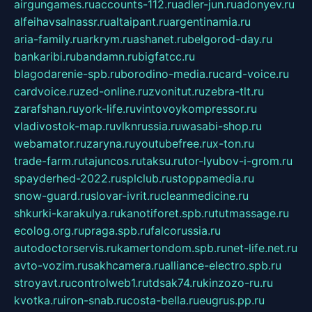
airgungames.ru
accounts-112.ru
adler-jun.ru
adonyev.ru
alfeihavsalnassr.ru
altaipant.ru
argentinamia.ru
aria-family.ru
arkrym.ru
ashanet.ru
belgorod-day.ru
bankaribi.ru
bandamn.ru
bigfatcc.ru
blagodarenie-spb.ru
borodino-media.ru
card-voice.ru
cardvoice.ru
zed-online.ru
zvonitut.ru
zebra-tlt.ru
zarafshan.ru
york-life.ru
vintovoykompressor.ru
vladivostok-map.ru
vlknrussia.ru
wasabi-shop.ru
webamator.ru
zaryna.ru
youtubefree.ru
x-ton.ru
trade-farm.ru
tajuncos.ru
taksu.ru
tor-lyubov-i-grom.ru
spayderhed-2022.ru
splclub.ru
stoppamedia.ru
snow-guard.ru
slovar-ivrit.ru
cleanmedicine.ru
shkurki-karakulya.ru
kanotiforet.spb.ru
tutmassage.ru
ecolog.org.ru
praga.spb.ru
falcorussia.ru
autodoctorservis.ru
kamertondom.spb.ru
net-life.net.ru
avto-vozim.ru
sakhcamera.ru
alliance-electro.spb.ru
stroyavt.ru
controlweb1.ru
tdsak74.ru
kinzozo-ru.ru
kvotka.ru
iron-snab.ru
costa-bella.ru
eugrus.pp.ru