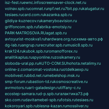
isz-fest.ru
ewnc.info
screensaver-clock.net.ru
volnav.spb.ru
comnat.ru
npf.net.ru
7bit.pp.ru
kalugatur.ru
tesiaes.ru
card.com.ru
kazanka.spb.ru
gildiya-kuznecov.ru
kameryboavision.ru
griffoncom.spb.ru
fabrika-emotsiy.ru
PARK-MATROSOVA.RU
agat.spb.ru
avtoyurist-moskva1.ru
hardware.org.ru
схема-авто.рф
dg-lab.ru
angrup.ru
recruiter.spb.ru
music8.spb.ru
krsk124.ru
kubok.spb.ru
romanofforex.ru
analitikaplus.ru
spyonline.ru
zosikamery.ru
sloboda-ural.pp.ru
AUTO-COM.SU
hohota.net
alimy.ru
online-z.com
aromat-vostoka.ru
otdelkaexp.ru
mobilvest.ru
bbd.net.ru
mebelshop.msk.ru
smp-forum.ru
bastion-td.ru
kosmoscreative.ru
avrmotors.ru
art-galadesign.ru
tiffany-c.ru
ecostep-samara.ru
d-p.spb.ru
галактика73.рф
sko.com.ru
davitamebel-spb.ru
fotsis.ru
tesiaes.ru
kokoroyari.spb.ru
blesna-kazan.ru
mossilver.ru