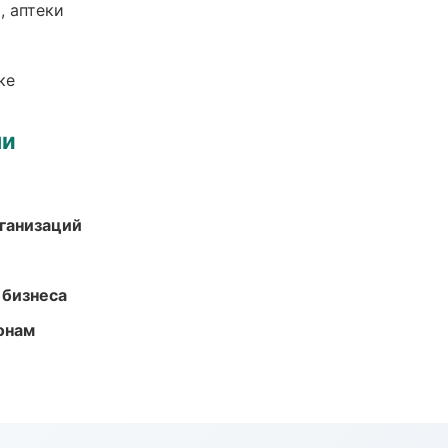
, аптеки
ке
ми
ганизаций
 бизнеса
онам