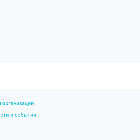
 организаций
ости и события
и