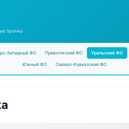
es Spravka
ро-Западный ФО
Приволжский ФО
Уральский ФО
Южный ФО
Северо-Кавказский ФО
ka