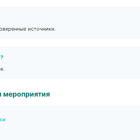
роверенные источники.
е?
е.
и мероприятия
ск