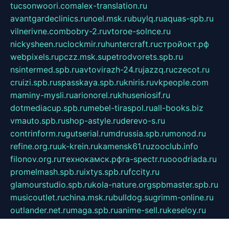
tucsonwoori.com
alex-translation.ru
avantgardeclinics.ru
noel.msk.ru
buylq.ru
aquas-spb.ru
vilnerivne.com
bobry-2.ru
vtoroe-solnce.ru
nickysheen.ru
clockmir.ru
huntercraft.ru
стройокт.рф
webpixels.ru
pczz.msk.su
petrodvorets.spb.ru
nsintermed.spb.ru
avtovirazh-24.ru
jazzq.ru
czecot.ru
cruizi.spb.ru
spasskaya.spb.ru
kniris.ru
vkpeople.com
maminy-mysli.ru
arionorel.ru
khuseniosif.ru
dotmediacup.spb.ru
mebel-tiraspol.ru
all-books.biz
vmauto.spb.ru
shop-astyle.ru
derevo-s.ru
contrinform.ru
gutserial.ru
mdrussia.spb.ru
monod.ru
refine.org.ru
uk-krein.ru
kamensk61.ru
zooclub.info
filonov.org.ru
технокамск.рф
ra-spectr.ru
ooodriada.ru
promelmash.spb.ru
ixtys.spb.ru
fccity.ru
glamourstudio.spb.ru
kola-nature.org
spbmaster.spb.ru
musicoutlet.ru
china.msk.ru
bulldog.su
grimm-online.ru
outlander.net.ru
maga.spb.ru
anime-sell.ru
keseloy.ru
газприборсервис.рф
karmin.spb.ru
shekswood.ru