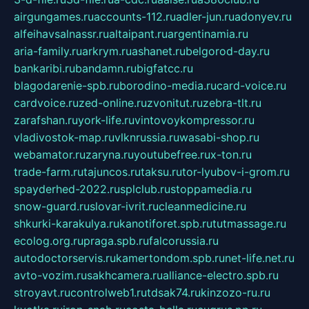
airgungames.ru
accounts-112.ru
adler-jun.ru
adonyev.ru
alfeihavsalnassr.ru
altaipant.ru
argentinamia.ru
aria-family.ru
arkrym.ru
ashanet.ru
belgorod-day.ru
bankaribi.ru
bandamn.ru
bigfatcc.ru
blagodarenie-spb.ru
borodino-media.ru
card-voice.ru
cardvoice.ru
zed-online.ru
zvonitut.ru
zebra-tlt.ru
zarafshan.ru
york-life.ru
vintovoykompressor.ru
vladivostok-map.ru
vlknrussia.ru
wasabi-shop.ru
webamator.ru
zaryna.ru
youtubefree.ru
x-ton.ru
trade-farm.ru
tajuncos.ru
taksu.ru
tor-lyubov-i-grom.ru
spayderhed-2022.ru
splclub.ru
stoppamedia.ru
snow-guard.ru
slovar-ivrit.ru
cleanmedicine.ru
shkurki-karakulya.ru
kanotiforet.spb.ru
tutmassage.ru
ecolog.org.ru
praga.spb.ru
falcorussia.ru
autodoctorservis.ru
kamertondom.spb.ru
net-life.net.ru
avto-vozim.ru
sakhcamera.ru
alliance-electro.spb.ru
stroyavt.ru
controlweb1.ru
tdsak74.ru
kinzozo-ru.ru