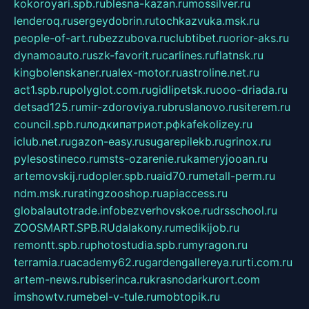
kokoroyari.spb.ru
blesna-kazan.ru
mossilver.ru
lenderoq.ru
sergeydobrin.ru
tochkazvuka.msk.ru
people-of-art.ru
bezzubova.ru
clubtibet.ru
orior-aks.ru
dynamoauto.ru
szk-favorit.ru
carlines.ru
flatnsk.ru
kingbolenskaner.ru
alex-motor.ru
astroline.net.ru
act1.spb.ru
polyglot.com.ru
gidlipetsk.ru
ooo-driada.ru
detsad125.ru
mir-zdoroviya.ru
bruslanovo.ru
siterem.ru
council.spb.ru
лодкипатриот.рф
kafekolizey.ru
iclub.net.ru
gazon-easy.ru
sugarepilekb.ru
grinox.ru
pylesostineco.ru
msts-ozarenie.ru
kameryjooan.ru
artemovskij.ru
dopler.spb.ru
aid70.ru
metall-perm.ru
ndm.msk.ru
ratingzooshop.ru
apiaccess.ru
globalautotrade.info
bezverhovskoe.ru
drsschool.ru
ZOOSMART.SPB.RU
dalakony.ru
medikijob.ru
remontt.spb.ru
photostudia.spb.ru
myragon.ru
terramia.ru
academy62.ru
gardengallereya.ru
rti.com.ru
artem-news.ru
biserinca.ru
krasnodarkurort.com
imshowtv.ru
mebel-v-tule.ru
mobtopik.ru