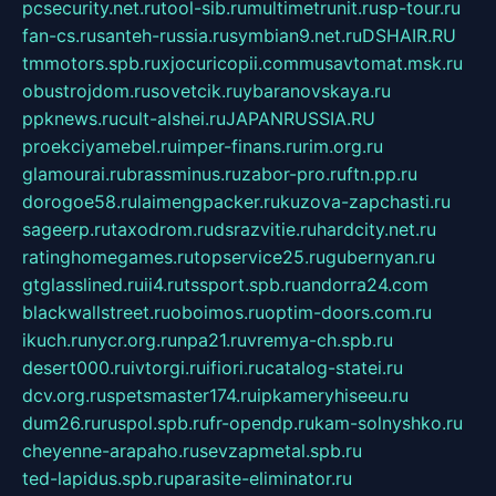
pcsecurity.net.ru
tool-sib.ru
multimetrunit.ru
sp-tour.ru
fan-cs.ru
santeh-russia.ru
symbian9.net.ru
DSHAIR.RU
tmmotors.spb.ru
xjocuricopii.com
musavtomat.msk.ru
obustrojdom.ru
sovetcik.ru
ybaranovskaya.ru
ppknews.ru
cult-alshei.ru
JAPANRUSSIA.RU
proekciyamebel.ru
imper-finans.ru
rim.org.ru
glamourai.ru
brassminus.ru
zabor-pro.ru
ftn.pp.ru
dorogoe58.ru
laimengpacker.ru
kuzova-zapchasti.ru
sageerp.ru
taxodrom.ru
dsrazvitie.ru
hardcity.net.ru
ratinghomegames.ru
topservice25.ru
gubernyan.ru
gtglasslined.ru
ii4.ru
tssport.spb.ru
andorra24.com
blackwallstreet.ru
oboimos.ru
optim-doors.com.ru
ikuch.ru
nycr.org.ru
npa21.ru
vremya-ch.spb.ru
desert000.ru
ivtorgi.ru
ifiori.ru
catalog-statei.ru
dcv.org.ru
spetsmaster174.ru
ipkameryhiseeu.ru
dum26.ru
ruspol.spb.ru
fr-opendp.ru
kam-solnyshko.ru
cheyenne-arapaho.ru
sevzapmetal.spb.ru
ted-lapidus.spb.ru
parasite-eliminator.ru