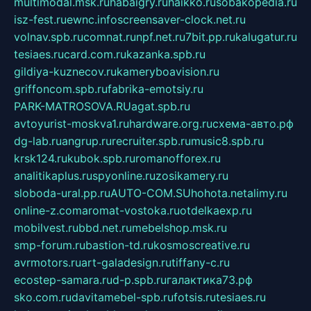
multimodal.msk.ru
habaigry.ru
haikko.ru
sobakopedia.ru
isz-fest.ru
ewnc.info
screensaver-clock.net.ru
volnav.spb.ru
comnat.ru
npf.net.ru
7bit.pp.ru
kalugatur.ru
tesiaes.ru
card.com.ru
kazanka.spb.ru
gildiya-kuznecov.ru
kameryboavision.ru
griffoncom.spb.ru
fabrika-emotsiy.ru
PARK-MATROSOVA.RU
agat.spb.ru
avtoyurist-moskva1.ru
hardware.org.ru
схема-авто.рф
dg-lab.ru
angrup.ru
recruiter.spb.ru
music8.spb.ru
krsk124.ru
kubok.spb.ru
romanofforex.ru
analitikaplus.ru
spyonline.ru
zosikamery.ru
sloboda-ural.pp.ru
AUTO-COM.SU
hohota.net
alimy.ru
online-z.com
aromat-vostoka.ru
otdelkaexp.ru
mobilvest.ru
bbd.net.ru
mebelshop.msk.ru
smp-forum.ru
bastion-td.ru
kosmoscreative.ru
avrmotors.ru
art-galadesign.ru
tiffany-c.ru
ecostep-samara.ru
d-p.spb.ru
галактика73.рф
sko.com.ru
davitamebel-spb.ru
fotsis.ru
tesiaes.ru