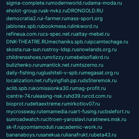
sigma-complete.ru
modernworld.ru
dama-moda.ru
eholot-group.ru
sk-nvkz.ru
DRONGOLD.RU
democratia2.ru
i-farmer.ru
mass-sport.org
jablonex.spb.ru
bookmess.ru
linkword.ru
refineua.com.ru
cs-spec.net.ru
altay-mebel.ru
DNK-THEATRE.RU
mechaniks.spb.ru
ipcamtechage.ru
skosta.ru
a-sun.ru
stroy-ldsp.ru
snowlands.org.ru
childrensshoes.ru
mrlizzy.ru
mebelsofiakrd.ru
bulizhenko.ru
rumantick.net.ru
mtszerno.ru
daily-fishing.ru
glushiteli-v-spb.ru
megasat.org.ru
localization.net.ru
flyingfish.pp.ru
ds5teremok.ru
aclib.spb.ru
komissionka30.ru
mag-profit.ru
icentre-74.ru
leasing-nsk.ru
hd39.ru
rcd.com.ru
bioprot.ru
deltaextreme.ru
mirkotlov07.ru
mycrossway.ru
temamedia.ru
art-fusing.ru
cbslefort.ru
sunroadwatch.ru
citroen-yaroslavl.ru
ratnews.msk.ru
sk-if.ru
joomlamoduli.ru
academic-work.ru
bananaboys.ru
sanekua.ru
lianafrukt.ru
beta43.ru