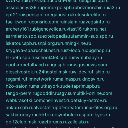
kvotka.ru
iron-snab.ru
costa-bella.ru
eugrus.pp.ru
associaciya39.ru
primexpo.spb.ru
bezmorchin.ru
ia2.ru
cpt21.ru
ispecspb.ru
regahost.ru
kolosok-elita.ru
tae-kwon.ru
consrio.com.ru
insiam.ru
avegainfo.ru
archery161.ru
bigencyclica.ru
vlast16.ru
korru.net
sarmiento.spb.su
extelopedia.ru
lammin-suo.spb.ru
iskatour.spb.ru
snpi.org.ru
running-line.ru
krygeva-spa.ru
chel.net.ru
rust-loco.ru
dugshop.ru
hl-beta.spb.ru
school494.spb.ru
mymubaby.ru
epoha-metalband.ru
ngr.spb.ru
rusgosnews.com
dieselvostok.ru
24hostel.msk.ru
w-dev.ru
f-ship.ru
regsmi.ru
filmnetwork.ru
malinasp.ru
kinosvin.ru
h2o-salon.ru
malutkayork.ru
deltaprim.spb.ru
tango-perm.ru
gooddir.ru
sgv.su
multiki-online.com
webkrasotki.com
cherinvest.ru
detskiy-ostrov.ru
ankou.spb.ru
alvesta1.ru
pdf-creator.ru
nix-files.org.ru
sakhatoday.ru
elektrikersymboler.ru
sputnikyes.ru
golf2club.msk.ru
aeforums.ru
zallclub.ru