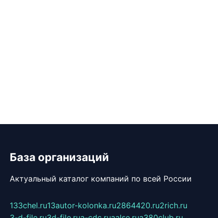
База организаций
Актуальный каталог компаний по всей России
133chel.ru
13autor-kolonka.ru
2864420.ru
2rich.ru
3-d-file.ru
3d-file.ru
a-cdc.ru
aalse.ru
a380club.ru