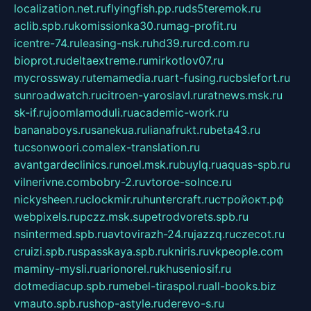
localization.net.ru
flyingfish.pp.ru
ds5teremok.ru
aclib.spb.ru
komissionka30.ru
mag-profit.ru
icentre-74.ru
leasing-nsk.ru
hd39.ru
rcd.com.ru
bioprot.ru
deltaextreme.ru
mirkotlov07.ru
mycrossway.ru
temamedia.ru
art-fusing.ru
cbslefort.ru
sunroadwatch.ru
citroen-yaroslavl.ru
ratnews.msk.ru
sk-if.ru
joomlamoduli.ru
academic-work.ru
bananaboys.ru
sanekua.ru
lianafrukt.ru
beta43.ru
tucsonwoori.com
alex-translation.ru
avantgardeclinics.ru
noel.msk.ru
buylq.ru
aquas-spb.ru
vilnerivne.com
bobry-2.ru
vtoroe-solnce.ru
nickysheen.ru
clockmir.ru
huntercraft.ru
стройокт.рф
webpixels.ru
pczz.msk.su
petrodvorets.spb.ru
nsintermed.spb.ru
avtovirazh-24.ru
jazzq.ru
czecot.ru
cruizi.spb.ru
spasskaya.spb.ru
kniris.ru
vkpeople.com
maminy-mysli.ru
arionorel.ru
khuseniosif.ru
dotmediacup.spb.ru
mebel-tiraspol.ru
all-books.biz
vmauto.spb.ru
shop-astyle.ru
derevo-s.ru