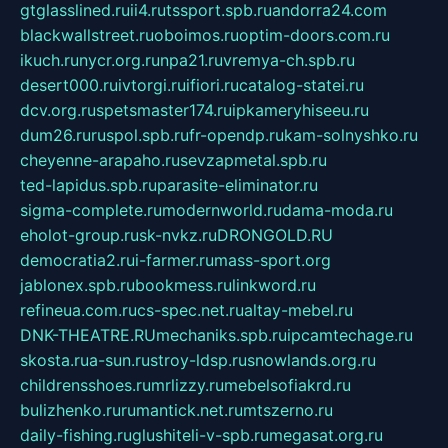
gtglasslined.ru
ii4.ru
tssport.spb.ru
andorra24.com
blackwallstreet.ru
oboimos.ru
optim-doors.com.ru
ikuch.ru
nycr.org.ru
npa21.ru
vremya-ch.spb.ru
desert000.ru
ivtorgi.ru
ifiori.ru
catalog-statei.ru
dcv.org.ru
spetsmaster174.ru
ipkameryhiseeu.ru
dum26.ru
ruspol.spb.ru
fr-opendp.ru
kam-solnyshko.ru
cheyenne-arapaho.ru
sevzapmetal.spb.ru
ted-lapidus.spb.ru
parasite-eliminator.ru
sigma-complete.ru
modernworld.ru
dama-moda.ru
eholot-group.ru
sk-nvkz.ru
DRONGOLD.RU
democratia2.ru
i-farmer.ru
mass-sport.org
jablonex.spb.ru
bookmess.ru
linkword.ru
refineua.com.ru
cs-spec.net.ru
altay-mebel.ru
DNK-THEATRE.RU
mechaniks.spb.ru
ipcamtechage.ru
skosta.ru
a-sun.ru
stroy-ldsp.ru
snowlands.org.ru
childrensshoes.ru
mrlizzy.ru
mebelsofiakrd.ru
bulizhenko.ru
rumantick.net.ru
mtszerno.ru
daily-fishing.ru
glushiteli-v-spb.ru
megasat.org.ru