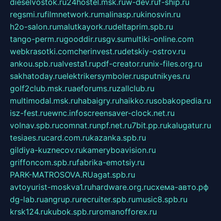
dieselvostok.ru
24hostel.msk.ru
w-dev.ru
f-ship.ru
regsmi.ru
filmnetwork.ru
malinasp.ru
kinosvin.ru
h2o-salon.ru
malutkayork.ru
deltaprim.spb.ru
tango-perm.ru
gooddir.ru
sgv.su
multiki-online.com
webkrasotki.com
cherinvest.ru
detskiy-ostrov.ru
ankou.spb.ru
alvesta1.ru
pdf-creator.ru
nix-files.org.ru
sakhatoday.ru
elektrikersymboler.ru
sputnikyes.ru
golf2club.msk.ru
aeforums.ru
zallclub.ru
multimodal.msk.ru
habaigry.ru
haikko.ru
sobakopedia.ru
isz-fest.ru
ewnc.info
screensaver-clock.net.ru
volnav.spb.ru
comnat.ru
npf.net.ru
7bit.pp.ru
kalugatur.ru
tesiaes.ru
card.com.ru
kazanka.spb.ru
gildiya-kuznecov.ru
kameryboavision.ru
griffoncom.spb.ru
fabrika-emotsiy.ru
PARK-MATROSOVA.RU
agat.spb.ru
avtoyurist-moskva1.ru
hardware.org.ru
схема-авто.рф
dg-lab.ru
angrup.ru
recruiter.spb.ru
music8.spb.ru
krsk124.ru
kubok.spb.ru
romanofforex.ru