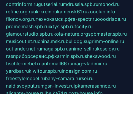
contrinform.ru
gutserial.ru
mdrussia.spb.ru
monod.ru
refine.org.ru
uk-krein.ru
kamensk61.ru
zooclub.info
filonov.org.ru
технокамск.рф
ra-spectr.ru
ooodriada.ru
promelmash.spb.ru
ixtys.spb.ru
fccity.ru
glamourstudio.spb.ru
kola-nature.org
spbmaster.spb.ru
musicoutlet.ru
china.msk.ru
bulldog.su
grimm-online.ru
outlander.net.ru
maga.spb.ru
anime-sell.ru
keseloy.ru
газприборсервис.рф
karmin.spb.ru
shekswood.ru
tischlermebel.ru
automall66.ru
mag-vladimir.ru
yardbar.ru
kiwitour.spb.ru
indesign.com.ru
freestylemebel.ru
bany-samara.ru
rsei.ru
naidisvoyput.ru
mgsn-invest.ru
ipkamerasannce.ru
alicante-house.ru
ibelka74.ru
cozyhouse.info
vlkargalev-studio.ru
700mb.ru
figura-ufa.ru
alina-live.ru
belarusiannews.ru
womenknow.ru
dos-vniimk.ru
sega.net.ru
dv.net.ru
phenomenonsofhistory.com
telesputnik.net.ru
wall.pp.ru
pylesosroidmi.ru
gtc-clan.ru
cligs.ru
bibikazap.ru
popova.org.ru