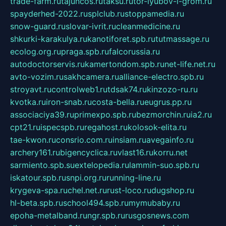
trade-farm.ru
tajuncos.ru
taksu.ru
tor-lyubov-i-grom.ru
spayderhed-2022.ru
splclub.ru
stoppamedia.ru
snow-guard.ru
slovar-ivrit.ru
cleanmedicine.ru
shkurki-karakulya.ru
kanotiforet.spb.ru
tutmassage.ru
ecolog.org.ru
praga.spb.ru
falcorussia.ru
autodoctorservis.ru
kamertondom.spb.ru
net-life.net.ru
avto-vozim.ru
sakhcamera.ru
alliance-electro.spb.ru
stroyavt.ru
controlweb1.ru
tdsak74.ru
kinzozo-ru.ru
kvotka.ru
iron-snab.ru
costa-bella.ru
eugrus.pp.ru
associaciya39.ru
primexpo.spb.ru
bezmorchin.ru
ia2.ru
cpt21.ru
ispecspb.ru
regahost.ru
kolosok-elita.ru
tae-kwon.ru
consrio.com.ru
insiam.ru
avegainfo.ru
archery161.ru
bigencyclica.ru
vlast16.ru
korru.net
sarmiento.spb.su
extelopedia.ru
lammin-suo.spb.ru
iskatour.spb.ru
snpi.org.ru
running-line.ru
krygeva-spa.ru
chel.net.ru
rust-loco.ru
dugshop.ru
hl-beta.spb.ru
school494.spb.ru
mymubaby.ru
epoha-metalband.ru
ngr.spb.ru
rusgosnews.com