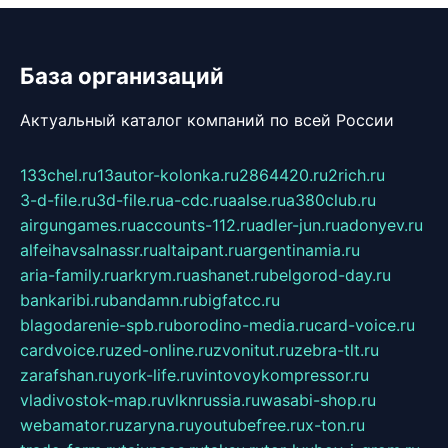
База организаций
Актуальный каталог компаний по всей России
133chel.ru
13autor-kolonka.ru
2864420.ru
2rich.ru
3-d-file.ru
3d-file.ru
a-cdc.ru
aalse.ru
a380club.ru
airgungames.ru
accounts-112.ru
adler-jun.ru
adonyev.ru
alfeihavsalnassr.ru
altaipant.ru
argentinamia.ru
aria-family.ru
arkrym.ru
ashanet.ru
belgorod-day.ru
bankaribi.ru
bandamn.ru
bigfatcc.ru
blagodarenie-spb.ru
borodino-media.ru
card-voice.ru
cardvoice.ru
zed-online.ru
zvonitut.ru
zebra-tlt.ru
zarafshan.ru
york-life.ru
vintovoykompressor.ru
vladivostok-map.ru
vlknrussia.ru
wasabi-shop.ru
webamator.ru
zaryna.ru
youtubefree.ru
x-ton.ru