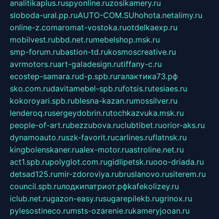
analitikaplus.ru
spyonline.ru
zosikamery.ru
sloboda-ural.pp.ru
AUTO-COM.SU
hohota.net
alimy.ru
online-z.com
aromat-vostoka.ru
otdelkaexp.ru
mobilvest.ru
bbd.net.ru
mebelshop.msk.ru
smp-forum.ru
bastion-td.ru
kosmoscreative.ru
avrmotors.ru
art-galadesign.ru
tiffany-c.ru
ecostep-samara.ru
d-p.spb.ru
галактика73.рф
sko.com.ru
davitamebel-spb.ru
fotsis.ru
tesiaes.ru
kokoroyari.spb.ru
blesna-kazan.ru
mossilver.ru
lenderoq.ru
sergeydobrin.ru
tochkazvuka.msk.ru
people-of-art.ru
bezzubova.ru
clubtibet.ru
orior-aks.ru
dynamoauto.ru
szk-favorit.ru
carlines.ru
flatnsk.ru
kingbolenskaner.ru
alex-motor.ru
astroline.net.ru
act1.spb.ru
polyglot.com.ru
gidlipetsk.ru
ooo-driada.ru
detsad125.ru
mir-zdoroviya.ru
bruslanovo.ru
siterem.ru
council.spb.ru
лодкипатриот.рф
kafekolizey.ru
iclub.net.ru
gazon-easy.ru
sugarepilekb.ru
grinox.ru
pylesostineco.ru
msts-ozarenie.ru
kameryjooan.ru