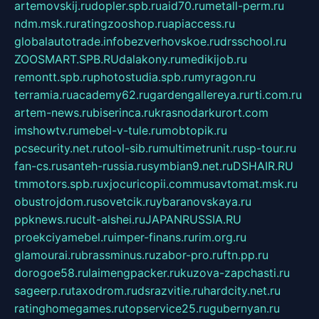
artemovskij.ru
dopler.spb.ru
aid70.ru
metall-perm.ru
ndm.msk.ru
ratingzooshop.ru
apiaccess.ru
globalautotrade.info
bezverhovskoe.ru
drsschool.ru
ZOOSMART.SPB.RU
dalakony.ru
medikijob.ru
remontt.spb.ru
photostudia.spb.ru
myragon.ru
terramia.ru
academy62.ru
gardengallereya.ru
rti.com.ru
artem-news.ru
biserinca.ru
krasnodarkurort.com
imshowtv.ru
mebel-v-tule.ru
mobtopik.ru
pcsecurity.net.ru
tool-sib.ru
multimetrunit.ru
sp-tour.ru
fan-cs.ru
santeh-russia.ru
symbian9.net.ru
DSHAIR.RU
tmmotors.spb.ru
xjocuricopii.com
musavtomat.msk.ru
obustrojdom.ru
sovetcik.ru
ybaranovskaya.ru
ppknews.ru
cult-alshei.ru
JAPANRUSSIA.RU
proekciyamebel.ru
imper-finans.ru
rim.org.ru
glamourai.ru
brassminus.ru
zabor-pro.ru
ftn.pp.ru
dorogoe58.ru
laimengpacker.ru
kuzova-zapchasti.ru
sageerp.ru
taxodrom.ru
dsrazvitie.ru
hardcity.net.ru
ratinghomegames.ru
topservice25.ru
gubernyan.ru