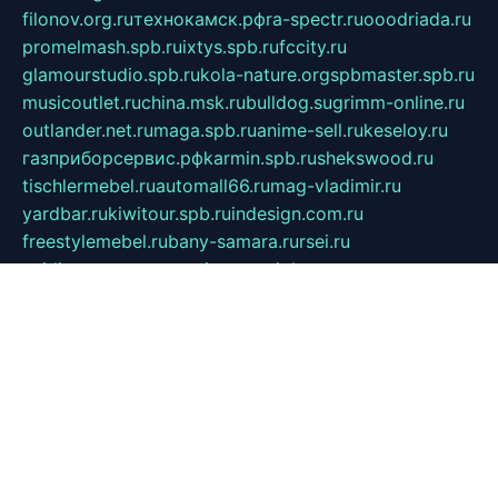
filonov.org.ru
технокамск.рф
ra-spectr.ru
ooodriada.ru
promelmash.spb.ru
ixtys.spb.ru
fccity.ru
glamourstudio.spb.ru
kola-nature.org
spbmaster.spb.ru
musicoutlet.ru
china.msk.ru
bulldog.su
grimm-online.ru
outlander.net.ru
maga.spb.ru
anime-sell.ru
keseloy.ru
газприборсервис.рф
karmin.spb.ru
shekswood.ru
tischlermebel.ru
automall66.ru
mag-vladimir.ru
yardbar.ru
kiwitour.spb.ru
indesign.com.ru
freestylemebel.ru
bany-samara.ru
rsei.ru
naidisvoyput.ru
mgsn-invest.ru
ipkamerasannce.ru
alicante-house.ru
ibelka74.ru
cozyhouse.info
vlkargalev-studio.ru
700mb.ru
figura-ufa.ru
alina-live.ru
belarusiannews.ru
womenknow.ru
dos-vniimk.ru
sega.net.ru
dv.net.ru
phenomenonsofhistory.com
telesputnik.net.ru
wall.pp.ru
pylesosroidmi.ru
gtc-clan.ru
cligs.ru
bibikazap.ru
popova.org.ru
netwhistler.spb.ru
bellvil.ru
bonzon.ru
iss-vladik.ru
defiparis.net.ru
las-gryzas.ru
amku.ru