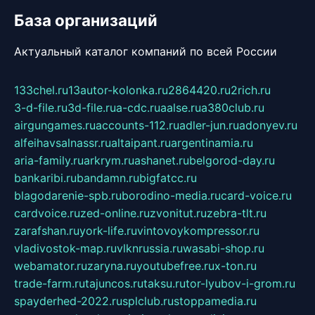
База организаций
Актуальный каталог компаний по всей России
133chel.ru
13autor-kolonka.ru
2864420.ru
2rich.ru
3-d-file.ru
3d-file.ru
a-cdc.ru
aalse.ru
a380club.ru
airgungames.ru
accounts-112.ru
adler-jun.ru
adonyev.ru
alfeihavsalnassr.ru
altaipant.ru
argentinamia.ru
aria-family.ru
arkrym.ru
ashanet.ru
belgorod-day.ru
bankaribi.ru
bandamn.ru
bigfatcc.ru
blagodarenie-spb.ru
borodino-media.ru
card-voice.ru
cardvoice.ru
zed-online.ru
zvonitut.ru
zebra-tlt.ru
zarafshan.ru
york-life.ru
vintovoykompressor.ru
vladivostok-map.ru
vlknrussia.ru
wasabi-shop.ru
webamator.ru
zaryna.ru
youtubefree.ru
x-ton.ru
trade-farm.ru
tajuncos.ru
taksu.ru
tor-lyubov-i-grom.ru
spayderhed-2022.ru
splclub.ru
stoppamedia.ru