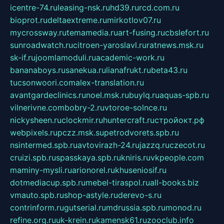
icentre-74.ru
leasing-nsk.ru
hd39.ru
rcd.com.ru
bioprot.ru
deltaextreme.ru
mirkotlov07.ru
mycrossway.ru
temamedia.ru
art-fusing.ru
cbslefort.ru
sunroadwatch.ru
citroen-yaroslavl.ru
ratnews.msk.ru
sk-if.ru
joomlamoduli.ru
academic-work.ru
bananaboys.ru
sanekua.ru
lianafrukt.ru
beta43.ru
tucsonwoori.com
alex-translation.ru
avantgardeclinics.ru
noel.msk.ru
buylq.ru
aquas-spb.ru
vilnerivne.com
bobry-2.ru
vtoroe-solnce.ru
nickysheen.ru
clockmir.ru
huntercraft.ru
стройокт.рф
webpixels.ru
pczz.msk.su
petrodvorets.spb.ru
nsintermed.spb.ru
avtovirazh-24.ru
jazzq.ru
czecot.ru
cruizi.spb.ru
spasskaya.spb.ru
kniris.ru
vkpeople.com
maminy-mysli.ru
arionorel.ru
khuseniosif.ru
dotmediacup.spb.ru
mebel-tiraspol.ru
all-books.biz
vmauto.spb.ru
shop-astyle.ru
derevo-s.ru
contrinform.ru
gutserial.ru
mdrussia.spb.ru
monod.ru
refine.org.ru
uk-krein.ru
kamensk61.ru
zooclub.info