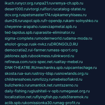
ikuch.ru
nycr.org.ru
npa21.ru
vremya-ch.spb.ru
desert000.ru
ivtorgi.ru
ifiori.ru
catalog-statei.ru
dcv.org.ru
spetsmaster174.ru
ipkameryhiseeu.ru
dum26.ru
ruspol.spb.ru
fr-opendp.ru
kam-solnyshko.ru
cheyenne-arapaho.ru
sevzapmetal.spb.ru
ted-lapidus.spb.ru
parasite-eliminator.ru
sigma-complete.ru
modernworld.ru
dama-moda.ru
eholot-group.ru
sk-nvkz.ru
DRONGOLD.RU
democratia2.ru
i-farmer.ru
mass-sport.org
jablonex.spb.ru
bookmess.ru
linkword.ru
refineua.com.ru
cs-spec.net.ru
altay-mebel.ru
DNK-THEATRE.RU
mechaniks.spb.ru
ipcamtechage.ru
skosta.ru
a-sun.ru
stroy-ldsp.ru
snowlands.org.ru
childrensshoes.ru
mrlizzy.ru
mebelsofiakrd.ru
bulizhenko.ru
rumantick.net.ru
mtszerno.ru
daily-fishing.ru
glushiteli-v-spb.ru
megasat.org.ru
localization.net.ru
flyingfish.pp.ru
ds5teremok.ru
aclib.spb.ru
komissionka30.ru
mag-profit.ru