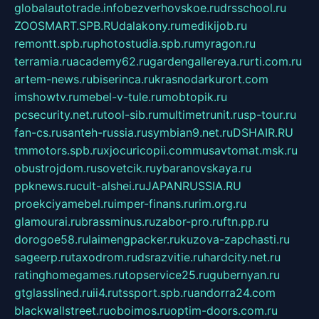
globalautotrade.info
bezverhovskoe.ru
drsschool.ru
ZOOSMART.SPB.RU
dalakony.ru
medikijob.ru
remontt.spb.ru
photostudia.spb.ru
myragon.ru
terramia.ru
academy62.ru
gardengallereya.ru
rti.com.ru
artem-news.ru
biserinca.ru
krasnodarkurort.com
imshowtv.ru
mebel-v-tule.ru
mobtopik.ru
pcsecurity.net.ru
tool-sib.ru
multimetrunit.ru
sp-tour.ru
fan-cs.ru
santeh-russia.ru
symbian9.net.ru
DSHAIR.RU
tmmotors.spb.ru
xjocuricopii.com
musavtomat.msk.ru
obustrojdom.ru
sovetcik.ru
ybaranovskaya.ru
ppknews.ru
cult-alshei.ru
JAPANRUSSIA.RU
proekciyamebel.ru
imper-finans.ru
rim.org.ru
glamourai.ru
brassminus.ru
zabor-pro.ru
ftn.pp.ru
dorogoe58.ru
laimengpacker.ru
kuzova-zapchasti.ru
sageerp.ru
taxodrom.ru
dsrazvitie.ru
hardcity.net.ru
ratinghomegames.ru
topservice25.ru
gubernyan.ru
gtglasslined.ru
ii4.ru
tssport.spb.ru
andorra24.com
blackwallstreet.ru
oboimos.ru
optim-doors.com.ru