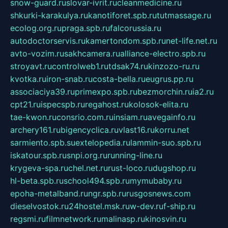
snow-guard.ru
slovar-ivrit.ru
cleanmedicine.ru
shkurki-karakulya.ru
kanotiforet.spb.ru
tutmassage.ru
ecolog.org.ru
praga.spb.ru
falcorussia.ru
autodoctorservis.ru
kamertondom.spb.ru
net-life.net.ru
avto-vozim.ru
sakhcamera.ru
alliance-electro.spb.ru
stroyavt.ru
controlweb1.ru
tdsak74.ru
kinzozo-ru.ru
kvotka.ru
iron-snab.ru
costa-bella.ru
eugrus.pp.ru
associaciya39.ru
primexpo.spb.ru
bezmorchin.ru
ia2.ru
cpt21.ru
ispecspb.ru
regahost.ru
kolosok-elita.ru
tae-kwon.ru
consrio.com.ru
insiam.ru
avegainfo.ru
archery161.ru
bigencyclica.ru
vlast16.ru
korru.net
sarmiento.spb.su
extelopedia.ru
lammin-suo.spb.ru
iskatour.spb.ru
snpi.org.ru
running-line.ru
krygeva-spa.ru
chel.net.ru
rust-loco.ru
dugshop.ru
hl-beta.spb.ru
school494.spb.ru
mymubaby.ru
epoha-metalband.ru
ngr.spb.ru
rusgosnews.com
dieselvostok.ru
24hostel.msk.ru
w-dev.ru
f-ship.ru
regsmi.ru
filmnetwork.ru
malinasp.ru
kinosvin.ru