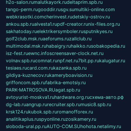
h2o-salon.ru
malutkayork.ru
deltaprim.spb.ru
tango-perm.ru
gooddir.ru
sgv.su
multiki-online.com
webkrasotki.com
cherinvest.ru
detskiy-ostrov.ru
ankou.spb.ru
alvesta1.ru
pdf-creator.ru
nix-files.org.ru
sakhatoday.ru
elektrikersymboler.ru
sputnikyes.ru
golf2club.msk.ru
aeforums.ru
zallclub.ru
multimodal.msk.ru
habaigry.ru
haikko.ru
sobakopedia.ru
isz-fest.ru
ewnc.info
screensaver-clock.net.ru
volnav.spb.ru
comnat.ru
npf.net.ru
7bit.pp.ru
kalugatur.ru
tesiaes.ru
card.com.ru
kazanka.spb.ru
gildiya-kuznecov.ru
kameryboavision.ru
griffoncom.spb.ru
fabrika-emotsiy.ru
PARK-MATROSOVA.RU
agat.spb.ru
avtoyurist-moskva1.ru
hardware.org.ru
схема-авто.рф
dg-lab.ru
angrup.ru
recruiter.spb.ru
music8.spb.ru
krsk124.ru
kubok.spb.ru
romanofforex.ru
analitikaplus.ru
spyonline.ru
zosikamery.ru
sloboda-ural.pp.ru
AUTO-COM.SU
hohota.net
alimy.ru