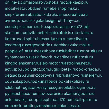
online-z.com
aromat-vostoka.ru
otdelkaexp.ru
mobilvest.ru
bbd.net.ru
mebelshop.msk.ru
smp-forum.ru
bastion-td.ru
kosmoscreative.ru
avrmotors.ru
art-galadesign.ru
tiffany-c.ru
ecostep-samara.ru
d-p.spb.ru
галактика73.рф
sko.com.ru
davitamebel-spb.ru
fotsis.ru
tesiaes.ru
kokoroyari.spb.ru
blesna-kazan.ru
mossilver.ru
lenderoq.ru
sergeydobrin.ru
tochkazvuka.msk.ru
people-of-art.ru
bezzubova.ru
clubtibet.ru
orior-aks.ru
dynamoauto.ru
szk-favorit.ru
carlines.ru
flatnsk.ru
kingbolenskaner.ru
alex-motor.ru
astroline.net.ru
act1.spb.ru
polyglot.com.ru
gidlipetsk.ru
ooo-driada.ru
detsad125.ru
mir-zdoroviya.ru
bruslanovo.ru
siterem.ru
council.spb.ru
лодкипатриот.рф
kafekolizey.ru
iclub.net.ru
gazon-easy.ru
sugarepilekb.ru
grinox.ru
pylesostineco.ru
msts-ozarenie.ru
kameryjooan.ru
artemovskij.ru
dopler.spb.ru
aid70.ru
metall-perm.ru
ndm.msk.ru
ratingzooshop.ru
apiaccess.ru