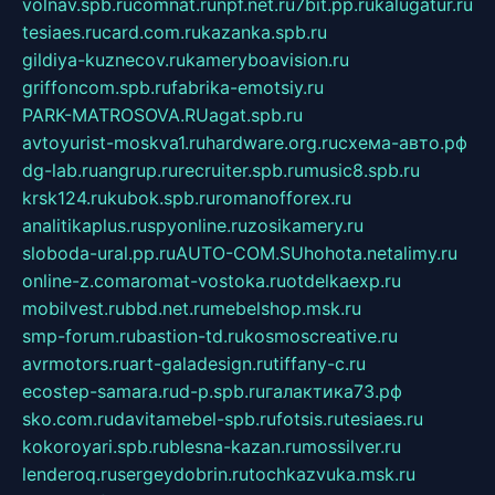
volnav.spb.ru
comnat.ru
npf.net.ru
7bit.pp.ru
kalugatur.ru
tesiaes.ru
card.com.ru
kazanka.spb.ru
gildiya-kuznecov.ru
kameryboavision.ru
griffoncom.spb.ru
fabrika-emotsiy.ru
PARK-MATROSOVA.RU
agat.spb.ru
avtoyurist-moskva1.ru
hardware.org.ru
схема-авто.рф
dg-lab.ru
angrup.ru
recruiter.spb.ru
music8.spb.ru
krsk124.ru
kubok.spb.ru
romanofforex.ru
analitikaplus.ru
spyonline.ru
zosikamery.ru
sloboda-ural.pp.ru
AUTO-COM.SU
hohota.net
alimy.ru
online-z.com
aromat-vostoka.ru
otdelkaexp.ru
mobilvest.ru
bbd.net.ru
mebelshop.msk.ru
smp-forum.ru
bastion-td.ru
kosmoscreative.ru
avrmotors.ru
art-galadesign.ru
tiffany-c.ru
ecostep-samara.ru
d-p.spb.ru
галактика73.рф
sko.com.ru
davitamebel-spb.ru
fotsis.ru
tesiaes.ru
kokoroyari.spb.ru
blesna-kazan.ru
mossilver.ru
lenderoq.ru
sergeydobrin.ru
tochkazvuka.msk.ru