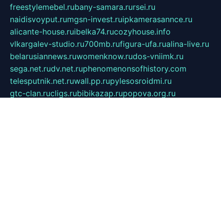
freestylemebel.ru
bany-samara.ru
rsei.ru
naidisvoyput.ru
mgsn-invest.ru
ipkamerasannce.ru
alicante-house.ru
ibelka74.ru
cozyhouse.info
vlkargalev-studio.ru
700mb.ru
figura-ufa.ru
alina-live.ru
belarusiannews.ru
womenknow.ru
dos-vniimk.ru
sega.net.ru
dv.net.ru
phenomenonsofhistory.com
telesputnik.net.ru
wall.pp.ru
pylesosroidmi.ru
gtc-clan.ru
cligs.ru
bibikazap.ru
popova.org.ru
netwhistler.spb.ru
bellvil.ru
bonzon.ru
iss-vladik.ru
defiparis.net.ru
las-gryzas.ru
amku.ru
electednews.spb.ru
feather.org.ru
spar72.ru
tankiigri.ru
dominus.com.ru
ibtree.ru
sanykool.pp.ru
unixlib.org.ru
menatep.spb.ru
gartenterrassen.ru
printeka.ru
skvozilka.com.ru
parkovka-pub.ru
lovemobi.ru
art-ru.ru
emulatorz.com.ru
alucomp.com.ru
tatforum.com.ru
alternativa-profi.ru
dermakler.ru
artsurvey.ru
aredir.ru
khimspas.ru
centr-maxi.ru
2018r.ru
bort-stomer-defort.ru
professional2.ru
gibsons.ru