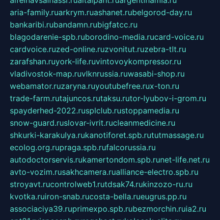
alfeihavsalnassr.ru
altaipant.ru
argentinamia.ru
aria-family.ru
arkrym.ru
ashanet.ru
belgorod-day.ru
bankaribi.ru
bandamn.ru
bigfatcc.ru
blagodarenie-spb.ru
borodino-media.ru
card-voice.ru
cardvoice.ru
zed-online.ru
zvonitut.ru
zebra-tlt.ru
zarafshan.ru
york-life.ru
vintovoykompressor.ru
vladivostok-map.ru
vlknrussia.ru
wasabi-shop.ru
webamator.ru
zaryna.ru
youtubefree.ru
x-ton.ru
trade-farm.ru
tajuncos.ru
taksu.ru
tor-lyubov-i-grom.ru
spayderhed-2022.ru
splclub.ru
stoppamedia.ru
snow-guard.ru
slovar-ivrit.ru
cleanmedicine.ru
shkurki-karakulya.ru
kanotiforet.spb.ru
tutmassage.ru
ecolog.org.ru
praga.spb.ru
falcorussia.ru
autodoctorservis.ru
kamertondom.spb.ru
net-life.net.ru
avto-vozim.ru
sakhcamera.ru
alliance-electro.spb.ru
stroyavt.ru
controlweb1.ru
tdsak74.ru
kinzozo-ru.ru
kvotka.ru
iron-snab.ru
costa-bella.ru
eugrus.pp.ru
associaciya39.ru
primexpo.spb.ru
bezmorchin.ru
ia2.ru