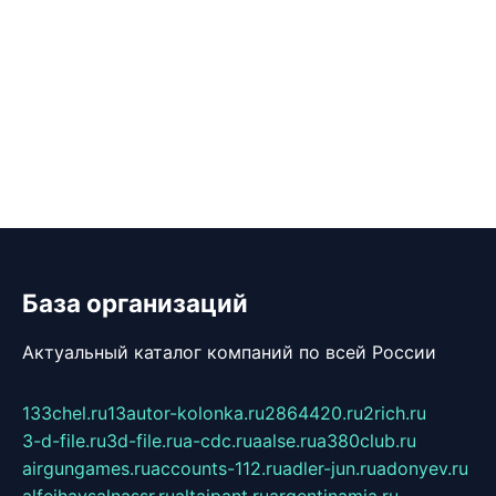
База организаций
Актуальный каталог компаний по всей России
133chel.ru
13autor-kolonka.ru
2864420.ru
2rich.ru
3-d-file.ru
3d-file.ru
a-cdc.ru
aalse.ru
a380club.ru
airgungames.ru
accounts-112.ru
adler-jun.ru
adonyev.ru