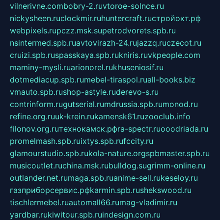
vilnerivne.com
bobry-2.ru
vtoroe-solnce.ru
nickysheen.ru
clockmir.ru
huntercraft.ru
стройокт.рф
webpixels.ru
pczz.msk.su
petrodvorets.spb.ru
nsintermed.spb.ru
avtovirazh-24.ru
jazzq.ru
czecot.ru
cruizi.spb.ru
spasskaya.spb.ru
kniris.ru
vkpeople.com
maminy-mysli.ru
arionorel.ru
khuseniosif.ru
dotmediacup.spb.ru
mebel-tiraspol.ru
all-books.biz
vmauto.spb.ru
shop-astyle.ru
derevo-s.ru
contrinform.ru
gutserial.ru
mdrussia.spb.ru
monod.ru
refine.org.ru
uk-krein.ru
kamensk61.ru
zooclub.info
filonov.org.ru
технокамск.рф
ra-spectr.ru
ooodriada.ru
promelmash.spb.ru
ixtys.spb.ru
fccity.ru
glamourstudio.spb.ru
kola-nature.org
spbmaster.spb.ru
musicoutlet.ru
china.msk.ru
bulldog.su
grimm-online.ru
outlander.net.ru
maga.spb.ru
anime-sell.ru
keseloy.ru
газприборсервис.рф
karmin.spb.ru
shekswood.ru
tischlermebel.ru
automall66.ru
mag-vladimir.ru
yardbar.ru
kiwitour.spb.ru
indesign.com.ru