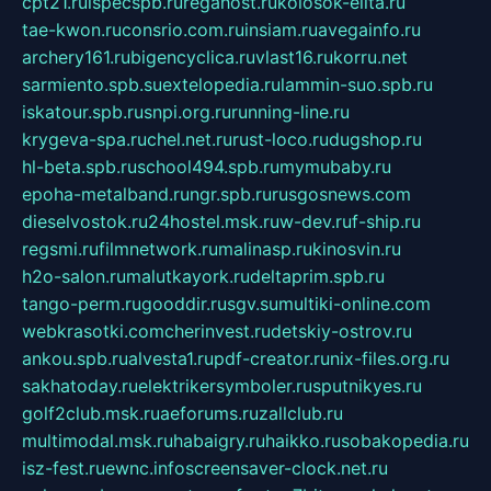
cpt21.ru
ispecspb.ru
regahost.ru
kolosok-elita.ru
tae-kwon.ru
consrio.com.ru
insiam.ru
avegainfo.ru
archery161.ru
bigencyclica.ru
vlast16.ru
korru.net
sarmiento.spb.su
extelopedia.ru
lammin-suo.spb.ru
iskatour.spb.ru
snpi.org.ru
running-line.ru
krygeva-spa.ru
chel.net.ru
rust-loco.ru
dugshop.ru
hl-beta.spb.ru
school494.spb.ru
mymubaby.ru
epoha-metalband.ru
ngr.spb.ru
rusgosnews.com
dieselvostok.ru
24hostel.msk.ru
w-dev.ru
f-ship.ru
regsmi.ru
filmnetwork.ru
malinasp.ru
kinosvin.ru
h2o-salon.ru
malutkayork.ru
deltaprim.spb.ru
tango-perm.ru
gooddir.ru
sgv.su
multiki-online.com
webkrasotki.com
cherinvest.ru
detskiy-ostrov.ru
ankou.spb.ru
alvesta1.ru
pdf-creator.ru
nix-files.org.ru
sakhatoday.ru
elektrikersymboler.ru
sputnikyes.ru
golf2club.msk.ru
aeforums.ru
zallclub.ru
multimodal.msk.ru
habaigry.ru
haikko.ru
sobakopedia.ru
isz-fest.ru
ewnc.info
screensaver-clock.net.ru