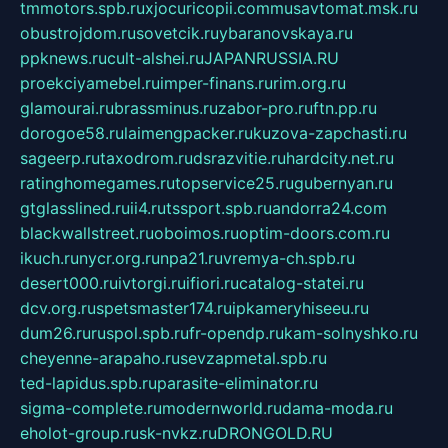
tmmotors.spb.ru
xjocuricopii.com
musavtomat.msk.ru
obustrojdom.ru
sovetcik.ru
ybaranovskaya.ru
ppknews.ru
cult-alshei.ru
JAPANRUSSIA.RU
proekciyamebel.ru
imper-finans.ru
rim.org.ru
glamourai.ru
brassminus.ru
zabor-pro.ru
ftn.pp.ru
dorogoe58.ru
laimengpacker.ru
kuzova-zapchasti.ru
sageerp.ru
taxodrom.ru
dsrazvitie.ru
hardcity.net.ru
ratinghomegames.ru
topservice25.ru
gubernyan.ru
gtglasslined.ru
ii4.ru
tssport.spb.ru
andorra24.com
blackwallstreet.ru
oboimos.ru
optim-doors.com.ru
ikuch.ru
nycr.org.ru
npa21.ru
vremya-ch.spb.ru
desert000.ru
ivtorgi.ru
ifiori.ru
catalog-statei.ru
dcv.org.ru
spetsmaster174.ru
ipkameryhiseeu.ru
dum26.ru
ruspol.spb.ru
fr-opendp.ru
kam-solnyshko.ru
cheyenne-arapaho.ru
sevzapmetal.spb.ru
ted-lapidus.spb.ru
parasite-eliminator.ru
sigma-complete.ru
modernworld.ru
dama-moda.ru
eholot-group.ru
sk-nvkz.ru
DRONGOLD.RU