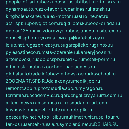
people-of-art.ru
bezzubova.ru
clubtibet.ru
orior-aks.ru
dynamoauto.ru
szk-favorit.ru
carlines.ru
flatnsk.ru
kingbolenskaner.ru
alex-motor.ru
astroline.net.ru
act1.spb.ru
polyglot.com.ru
gidlipetsk.ru
ooo-driada.ru
detsad125.ru
mir-zdoroviya.ru
bruslanovo.ru
siterem.ru
council.spb.ru
лодкипатриот.рф
kafekolizey.ru
iclub.net.ru
gazon-easy.ru
sugarepilekb.ru
grinox.ru
pylesostineco.ru
msts-ozarenie.ru
kameryjooan.ru
artemovskij.ru
dopler.spb.ru
aid70.ru
metall-perm.ru
ndm.msk.ru
ratingzooshop.ru
apiaccess.ru
globalautotrade.info
bezverhovskoe.ru
drsschool.ru
ZOOSMART.SPB.RU
dalakony.ru
medikijob.ru
remontt.spb.ru
photostudia.spb.ru
myragon.ru
terramia.ru
academy62.ru
gardengallereya.ru
rti.com.ru
artem-news.ru
biserinca.ru
krasnodarkurort.com
imshowtv.ru
mebel-v-tule.ru
mobtopik.ru
pcsecurity.net.ru
tool-sib.ru
multimetrunit.ru
sp-tour.ru
fan-cs.ru
santeh-russia.ru
symbian9.net.ru
DSHAIR.RU