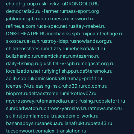
eholot-group.ru
sk-nvkz.ru
DRONGOLD.RU
democratia2.ru
i-farmer.ru
mass-sport.org
jablonex.spb.ru
bookmess.ru
linkword.ru
refineua.com.ru
cs-spec.net.ru
altay-mebel.ru
DNK-THEATRE.RU
mechaniks.spb.ru
ipcamtechage.ru
skosta.ru
a-sun.ru
stroy-ldsp.ru
snowlands.org.ru
childrensshoes.ru
mrlizzy.ru
mebelsofiakrd.ru
bulizhenko.ru
rumantick.net.ru
mtszerno.ru
daily-fishing.ru
glushiteli-v-spb.ru
megasat.org.ru
localization.net.ru
flyingfish.pp.ru
ds5teremok.ru
aclib.spb.ru
komissionka30.ru
mag-profit.ru
icentre-74.ru
leasing-nsk.ru
hd39.ru
rcd.com.ru
bioprot.ru
deltaextreme.ru
mirkotlov07.ru
mycrossway.ru
temamedia.ru
art-fusing.ru
cbslefort.ru
sunroadwatch.ru
citroen-yaroslavl.ru
ratnews.msk.ru
sk-if.ru
joomlamoduli.ru
academic-work.ru
bananaboys.ru
sanekua.ru
lianafrukt.ru
beta43.ru
tucsonwoori.com
alex-translation.ru