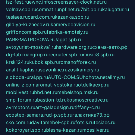
isz-fest.ru
ewnc.info
screensaver-clock.net.ru
volnav.spb.ru
comnat.ru
npf.net.ru
7bit.pp.ru
kalugatur.ru
tesiaes.ru
card.com.ru
kazanka.spb.ru
gildiya-kuznecov.ru
kameryboavision.ru
griffoncom.spb.ru
fabrika-emotsiy.ru
PARK-MATROSOVA.RU
agat.spb.ru
avtoyurist-moskva1.ru
hardware.org.ru
схема-авто.рф
dg-lab.ru
angrup.ru
recruiter.spb.ru
music8.spb.ru
krsk124.ru
kubok.spb.ru
romanofforex.ru
analitikaplus.ru
spyonline.ru
zosikamery.ru
sloboda-ural.pp.ru
AUTO-COM.SU
hohota.net
alimy.ru
online-z.com
aromat-vostoka.ru
otdelkaexp.ru
mobilvest.ru
bbd.net.ru
mebelshop.msk.ru
smp-forum.ru
bastion-td.ru
kosmoscreative.ru
avrmotors.ru
art-galadesign.ru
tiffany-c.ru
ecostep-samara.ru
d-p.spb.ru
галактика73.рф
sko.com.ru
davitamebel-spb.ru
fotsis.ru
tesiaes.ru
kokoroyari.spb.ru
blesna-kazan.ru
mossilver.ru