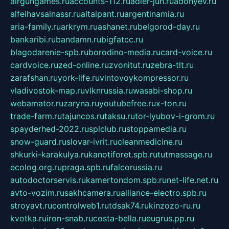
airgungames.ru
accounts-112.ru
adler-jun.ru
adonyev.ru
alfeihavsalnassr.ru
altaipant.ru
argentinamia.ru
aria-family.ru
arkrym.ru
ashanet.ru
belgorod-day.ru
bankaribi.ru
bandamn.ru
bigfatcc.ru
blagodarenie-spb.ru
borodino-media.ru
card-voice.ru
cardvoice.ru
zed-online.ru
zvonitut.ru
zebra-tlt.ru
zarafshan.ru
york-life.ru
vintovoykompressor.ru
vladivostok-map.ru
vlknrussia.ru
wasabi-shop.ru
webamator.ru
zaryna.ru
youtubefree.ru
x-ton.ru
trade-farm.ru
tajuncos.ru
taksu.ru
tor-lyubov-i-grom.ru
spayderhed-2022.ru
splclub.ru
stoppamedia.ru
snow-guard.ru
slovar-ivrit.ru
cleanmedicine.ru
shkurki-karakulya.ru
kanotiforet.spb.ru
tutmassage.ru
ecolog.org.ru
praga.spb.ru
falcorussia.ru
autodoctorservis.ru
kamertondom.spb.ru
net-life.net.ru
avto-vozim.ru
sakhcamera.ru
alliance-electro.spb.ru
stroyavt.ru
controlweb1.ru
tdsak74.ru
kinzozo-ru.ru
kvotka.ru
iron-snab.ru
costa-bella.ru
eugrus.pp.ru