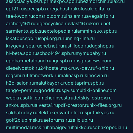
associaciya39.ru
primexpo.spb.ru
bezmorchin.ru
ia2.ru
cpt21.ru
ispecspb.ru
regahost.ru
kolosok-elita.ru
tae-kwon.ru
consrio.com.ru
insiam.ru
avegainfo.ru
archery161.ru
bigencyclica.ru
vlast16.ru
korru.net
sarmiento.spb.su
extelopedia.ru
lammin-suo.spb.ru
iskatour.spb.ru
snpi.org.ru
running-line.ru
krygeva-spa.ru
chel.net.ru
rust-loco.ru
dugshop.ru
hl-beta.spb.ru
school494.spb.ru
mymubaby.ru
epoha-metalband.ru
ngr.spb.ru
rusgosnews.com
dieselvostok.ru
24hostel.msk.ru
w-dev.ru
f-ship.ru
regsmi.ru
filmnetwork.ru
malinasp.ru
kinosvin.ru
h2o-salon.ru
malutkayork.ru
deltaprim.spb.ru
tango-perm.ru
gooddir.ru
sgv.su
multiki-online.com
webkrasotki.com
cherinvest.ru
detskiy-ostrov.ru
ankou.spb.ru
alvesta1.ru
pdf-creator.ru
nix-files.org.ru
sakhatoday.ru
elektrikersymboler.ru
sputnikyes.ru
golf2club.msk.ru
aeforums.ru
zallclub.ru
multimodal.msk.ru
habaigry.ru
haikko.ru
sobakopedia.ru