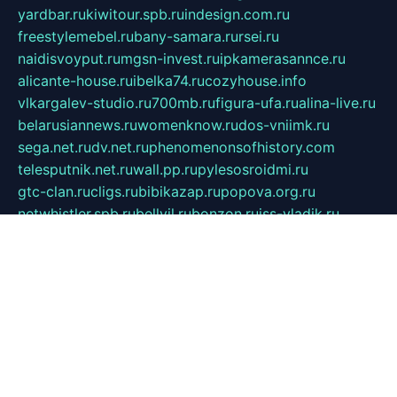
yardbar.ru
kiwitour.spb.ru
indesign.com.ru
freestylemebel.ru
bany-samara.ru
rsei.ru
naidisvoyput.ru
mgsn-invest.ru
ipkamerasannce.ru
alicante-house.ru
ibelka74.ru
cozyhouse.info
vlkargalev-studio.ru
700mb.ru
figura-ufa.ru
alina-live.ru
belarusiannews.ru
womenknow.ru
dos-vniimk.ru
sega.net.ru
dv.net.ru
phenomenonsofhistory.com
telesputnik.net.ru
wall.pp.ru
pylesosroidmi.ru
gtc-clan.ru
cligs.ru
bibikazap.ru
popova.org.ru
netwhistler.spb.ru
bellvil.ru
bonzon.ru
iss-vladik.ru
defiparis.net.ru
las-gryzas.ru
amku.ru
electednews.spb.ru
feather.org.ru
spar72.ru
tankiigri.ru
dominus.com.ru
ibtree.ru
sanykool.pp.ru
unixlib.org.ru
menatep.spb.ru
gartenterrassen.ru
printeka.ru
skvozilka.com.ru
parkovka-pub.ru
lovemobi.ru
art-ru.ru
emulatorz.com.ru
alucomp.com.ru
tatforum.com.ru
alternativa-profi.ru
dermakler.ru
artsurvey.ru
aredir.ru
khimspas.ru
centr-maxi.ru
2018r.ru