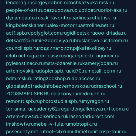
lenderoq.ru
sergeydobrin.ru
tochkazvuka.msk.ru
people-of-art.ru
bezzubova.ru
clubtibet.ru
orior-aks.ru
dynamoauto.ru
szk-favorit.ru
carlines.ru
flatnsk.ru
kingbolenskaner.ru
alex-motor.ru
astroline.net.ru
act1.spb.ru
polyglot.com.ru
gidlipetsk.ru
ooo-driada.ru
detsad125.ru
mir-zdoroviya.ru
bruslanovo.ru
siterem.ru
council.spb.ru
лодкипатриот.рф
kafekolizey.ru
iclub.net.ru
gazon-easy.ru
sugarepilekb.ru
grinox.ru
pylesostineco.ru
msts-ozarenie.ru
kameryjooan.ru
artemovskij.ru
dopler.spb.ru
aid70.ru
metall-perm.ru
ndm.msk.ru
ratingzooshop.ru
apiaccess.ru
globalautotrade.info
bezverhovskoe.ru
drsschool.ru
ZOOSMART.SPB.RU
dalakony.ru
medikijob.ru
remontt.spb.ru
photostudia.spb.ru
myragon.ru
terramia.ru
academy62.ru
gardengallereya.ru
rti.com.ru
artem-news.ru
biserinca.ru
krasnodarkurort.com
imshowtv.ru
mebel-v-tule.ru
mobtopik.ru
pcsecurity.net.ru
tool-sib.ru
multimetrunit.ru
sp-tour.ru