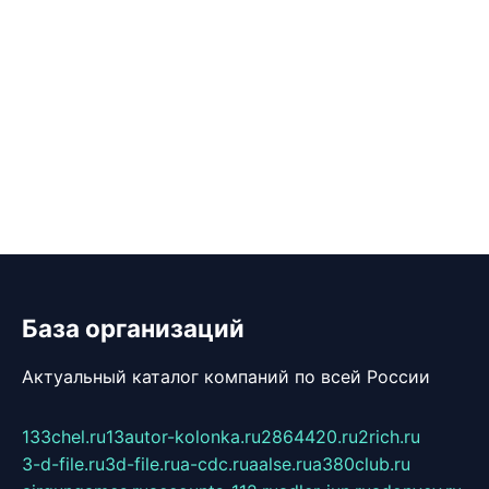
База организаций
Актуальный каталог компаний по всей России
133chel.ru
13autor-kolonka.ru
2864420.ru
2rich.ru
3-d-file.ru
3d-file.ru
a-cdc.ru
aalse.ru
a380club.ru