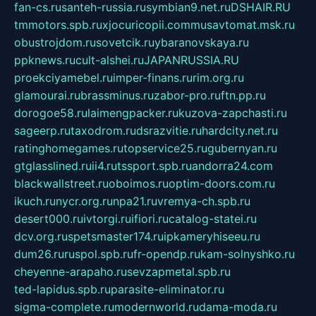
fan-cs.ru
santeh-russia.ru
symbian9.net.ru
DSHAIR.RU
tmmotors.spb.ru
xjocuricopii.com
musavtomat.msk.ru
obustrojdom.ru
sovetcik.ru
ybaranovskaya.ru
ppknews.ru
cult-alshei.ru
JAPANRUSSIA.RU
proekciyamebel.ru
imper-finans.ru
rim.org.ru
glamourai.ru
brassminus.ru
zabor-pro.ru
ftn.pp.ru
dorogoe58.ru
laimengpacker.ru
kuzova-zapchasti.ru
sageerp.ru
taxodrom.ru
dsrazvitie.ru
hardcity.net.ru
ratinghomegames.ru
topservice25.ru
gubernyan.ru
gtglasslined.ru
ii4.ru
tssport.spb.ru
andorra24.com
blackwallstreet.ru
oboimos.ru
optim-doors.com.ru
ikuch.ru
nycr.org.ru
npa21.ru
vremya-ch.spb.ru
desert000.ru
ivtorgi.ru
ifiori.ru
catalog-statei.ru
dcv.org.ru
spetsmaster174.ru
ipkameryhiseeu.ru
dum26.ru
ruspol.spb.ru
fr-opendp.ru
kam-solnyshko.ru
cheyenne-arapaho.ru
sevzapmetal.spb.ru
ted-lapidus.spb.ru
parasite-eliminator.ru
sigma-complete.ru
modernworld.ru
dama-moda.ru