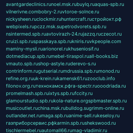
avantgardeclinics.ru
noel.msk.ru
buylq.ru
aquas-spb.ru
vilnerivne.com
bobry-2.ru
vtoroe-solnce.ru
nickysheen.ru
clockmir.ru
huntercraft.ru
стройокт.рф
webpixels.ru
pczz.msk.su
petrodvorets.spb.ru
nsintermed.spb.ru
avtovirazh-24.ru
jazzq.ru
czecot.ru
cruizi.spb.ru
spasskaya.spb.ru
kniris.ru
vkpeople.com
maminy-mysli.ru
arionorel.ru
khuseniosif.ru
dotmediacup.spb.ru
mebel-tiraspol.ru
all-books.biz
vmauto.spb.ru
shop-astyle.ru
derevo-s.ru
contrinform.ru
gutserial.ru
mdrussia.spb.ru
monod.ru
refine.org.ru
uk-krein.ru
kamensk61.ru
zooclub.info
filonov.org.ru
технокамск.рф
ra-spectr.ru
ooodriada.ru
promelmash.spb.ru
ixtys.spb.ru
fccity.ru
glamourstudio.spb.ru
kola-nature.org
spbmaster.spb.ru
musicoutlet.ru
china.msk.ru
bulldog.su
grimm-online.ru
outlander.net.ru
maga.spb.ru
anime-sell.ru
keseloy.ru
газприборсервис.рф
karmin.spb.ru
shekswood.ru
tischlermebel.ru
automall66.ru
mag-vladimir.ru