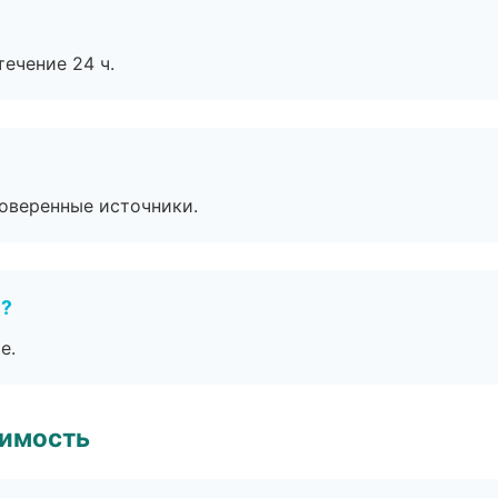
течение 24 ч.
роверенные источники.
е?
е.
имость