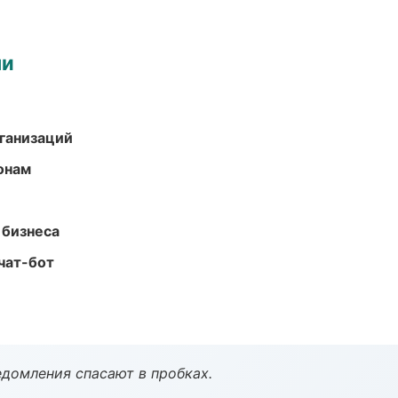
ми
ганизаций
онам
 бизнеса
чат-бот
домления спасают в пробках.