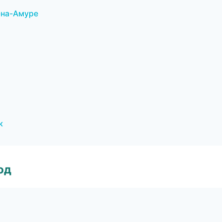
-на-Амуре
к
од