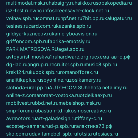
multimodal.msk.ru
habaigry.ru
haikko.ru
sobakopedia.ru
isz-fest.ru
ewnc.info
screensaver-clock.net.ru
volnav.spb.ru
comnat.ru
npf.net.ru
7bit.pp.ru
kalugatur.ru
tesiaes.ru
card.com.ru
kazanka.spb.ru
gildiya-kuznecov.ru
kameryboavision.ru
griffoncom.spb.ru
fabrika-emotsiy.ru
PARK-MATROSOVA.RU
agat.spb.ru
avtoyurist-moskva1.ru
hardware.org.ru
схема-авто.рф
dg-lab.ru
angrup.ru
recruiter.spb.ru
music8.spb.ru
krsk124.ru
kubok.spb.ru
romanofforex.ru
analitikaplus.ru
spyonline.ru
zosikamery.ru
sloboda-ural.pp.ru
AUTO-COM.SU
hohota.net
alimy.ru
online-z.com
aromat-vostoka.ru
otdelkaexp.ru
mobilvest.ru
bbd.net.ru
mebelshop.msk.ru
smp-forum.ru
bastion-td.ru
kosmoscreative.ru
avrmotors.ru
art-galadesign.ru
tiffany-c.ru
ecostep-samara.ru
d-p.spb.ru
галактика73.рф
sko.com.ru
davitamebel-spb.ru
fotsis.ru
tesiaes.ru