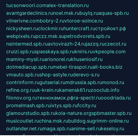
tucsonwoori.com
alex-translation.ru
avantgardeclinics.ru
noel.msk.ru
buylq.ru
aquas-spb.ru
vilnerivne.com
bobry-2.ru
vtoroe-solnce.ru
nickysheen.ru
clockmir.ru
huntercraft.ru
стройокт.рф
webpixels.ru
pczz.msk.su
petrodvorets.spb.ru
nsintermed.spb.ru
avtovirazh-24.ru
jazzq.ru
czecot.ru
cruizi.spb.ru
spasskaya.spb.ru
kniris.ru
vkpeople.com
maminy-mysli.ru
arionorel.ru
khuseniosif.ru
dotmediacup.spb.ru
mebel-tiraspol.ru
all-books.biz
vmauto.spb.ru
shop-astyle.ru
derevo-s.ru
contrinform.ru
gutserial.ru
mdrussia.spb.ru
monod.ru
refine.org.ru
uk-krein.ru
kamensk61.ru
zooclub.info
filonov.org.ru
технокамск.рф
ra-spectr.ru
ooodriada.ru
promelmash.spb.ru
ixtys.spb.ru
fccity.ru
glamourstudio.spb.ru
kola-nature.org
spbmaster.spb.ru
musicoutlet.ru
china.msk.ru
bulldog.su
grimm-online.ru
outlander.net.ru
maga.spb.ru
anime-sell.ru
keseloy.ru
газприборсервис.рф
karmin.spb.ru
shekswood.ru