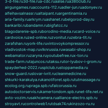
3-d-file.ru
3d-file.ru
a-cdc.ru
aalse.ru
a380club.ru
airgungames.ru
accounts-112.ru
adler-jun.ru
adonyev.ru
alfeihavsalnassr.ru
altaipant.ru
argentinamia.ru
aria-family.ru
arkrym.ru
ashanet.ru
belgorod-day.ru
bankaribi.ru
bandamn.ru
bigfatcc.ru
blagodarenie-spb.ru
borodino-media.ru
card-voice.ru
cardvoice.ru
zed-online.ru
zvonitut.ru
zebra-tlt.ru
zarafshan.ru
york-life.ru
vintovoykompressor.ru
vladivostok-map.ru
vlknrussia.ru
wasabi-shop.ru
webamator.ru
zaryna.ru
youtubefree.ru
x-ton.ru
trade-farm.ru
tajuncos.ru
taksu.ru
tor-lyubov-i-grom.ru
spayderhed-2022.ru
splclub.ru
stoppamedia.ru
snow-guard.ru
slovar-ivrit.ru
cleanmedicine.ru
shkurki-karakulya.ru
kanotiforet.spb.ru
tutmassage.ru
ecolog.org.ru
praga.spb.ru
falcorussia.ru
autodoctorservis.ru
kamertondom.spb.ru
net-life.net.ru
avto-vozim.ru
sakhcamera.ru
alliance-electro.spb.ru
stroyavt.ru
controlweb1.ru
tdsak74.ru
kinzozo-ru.ru