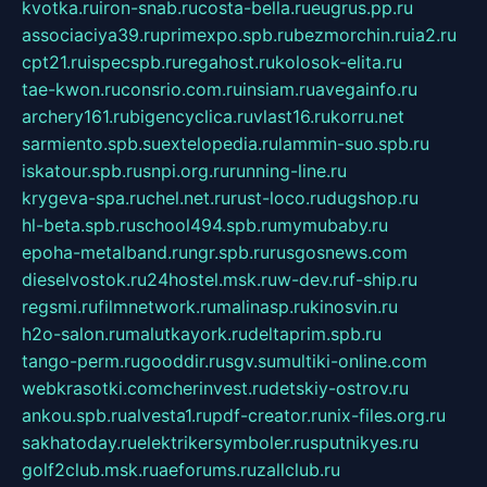
kvotka.ru
iron-snab.ru
costa-bella.ru
eugrus.pp.ru
associaciya39.ru
primexpo.spb.ru
bezmorchin.ru
ia2.ru
cpt21.ru
ispecspb.ru
regahost.ru
kolosok-elita.ru
tae-kwon.ru
consrio.com.ru
insiam.ru
avegainfo.ru
archery161.ru
bigencyclica.ru
vlast16.ru
korru.net
sarmiento.spb.su
extelopedia.ru
lammin-suo.spb.ru
iskatour.spb.ru
snpi.org.ru
running-line.ru
krygeva-spa.ru
chel.net.ru
rust-loco.ru
dugshop.ru
hl-beta.spb.ru
school494.spb.ru
mymubaby.ru
epoha-metalband.ru
ngr.spb.ru
rusgosnews.com
dieselvostok.ru
24hostel.msk.ru
w-dev.ru
f-ship.ru
regsmi.ru
filmnetwork.ru
malinasp.ru
kinosvin.ru
h2o-salon.ru
malutkayork.ru
deltaprim.spb.ru
tango-perm.ru
gooddir.ru
sgv.su
multiki-online.com
webkrasotki.com
cherinvest.ru
detskiy-ostrov.ru
ankou.spb.ru
alvesta1.ru
pdf-creator.ru
nix-files.org.ru
sakhatoday.ru
elektrikersymboler.ru
sputnikyes.ru
golf2club.msk.ru
aeforums.ru
zallclub.ru