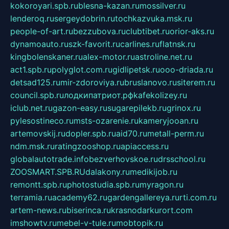
kokoroyari.spb.ru
blesna-kazan.ru
mossilver.ru
lenderoq.ru
sergeydobrin.ru
tochkazvuka.msk.ru
people-of-art.ru
bezzubova.ru
clubtibet.ru
orior-aks.ru
dynamoauto.ru
szk-favorit.ru
carlines.ru
flatnsk.ru
kingbolenskaner.ru
alex-motor.ru
astroline.net.ru
act1.spb.ru
polyglot.com.ru
gidlipetsk.ru
ooo-driada.ru
detsad125.ru
mir-zdoroviya.ru
bruslanovo.ru
siterem.ru
council.spb.ru
лодкипатриот.рф
kafekolizey.ru
iclub.net.ru
gazon-easy.ru
sugarepilekb.ru
grinox.ru
pylesostineco.ru
msts-ozarenie.ru
kameryjooan.ru
artemovskij.ru
dopler.spb.ru
aid70.ru
metall-perm.ru
ndm.msk.ru
ratingzooshop.ru
apiaccess.ru
globalautotrade.info
bezverhovskoe.ru
drsschool.ru
ZOOSMART.SPB.RU
dalakony.ru
medikijob.ru
remontt.spb.ru
photostudia.spb.ru
myragon.ru
terramia.ru
academy62.ru
gardengallereya.ru
rti.com.ru
artem-news.ru
biserinca.ru
krasnodarkurort.com
imshowtv.ru
mebel-v-tule.ru
mobtopik.ru