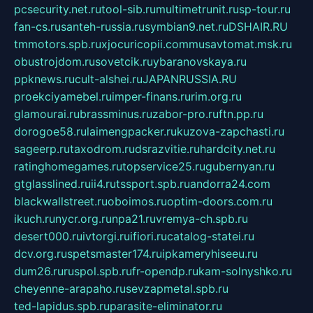
pcsecurity.net.ru
tool-sib.ru
multimetrunit.ru
sp-tour.ru
fan-cs.ru
santeh-russia.ru
symbian9.net.ru
DSHAIR.RU
tmmotors.spb.ru
xjocuricopii.com
musavtomat.msk.ru
obustrojdom.ru
sovetcik.ru
ybaranovskaya.ru
ppknews.ru
cult-alshei.ru
JAPANRUSSIA.RU
proekciyamebel.ru
imper-finans.ru
rim.org.ru
glamourai.ru
brassminus.ru
zabor-pro.ru
ftn.pp.ru
dorogoe58.ru
laimengpacker.ru
kuzova-zapchasti.ru
sageerp.ru
taxodrom.ru
dsrazvitie.ru
hardcity.net.ru
ratinghomegames.ru
topservice25.ru
gubernyan.ru
gtglasslined.ru
ii4.ru
tssport.spb.ru
andorra24.com
blackwallstreet.ru
oboimos.ru
optim-doors.com.ru
ikuch.ru
nycr.org.ru
npa21.ru
vremya-ch.spb.ru
desert000.ru
ivtorgi.ru
ifiori.ru
catalog-statei.ru
dcv.org.ru
spetsmaster174.ru
ipkameryhiseeu.ru
dum26.ru
ruspol.spb.ru
fr-opendp.ru
kam-solnyshko.ru
cheyenne-arapaho.ru
sevzapmetal.spb.ru
ted-lapidus.spb.ru
parasite-eliminator.ru