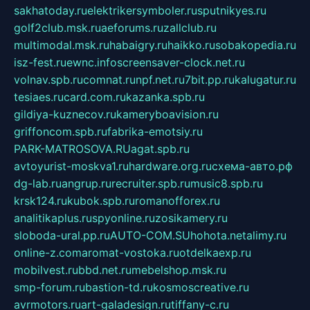
sakhatoday.ru
elektrikersymboler.ru
sputnikyes.ru
golf2club.msk.ru
aeforums.ru
zallclub.ru
multimodal.msk.ru
habaigry.ru
haikko.ru
sobakopedia.ru
isz-fest.ru
ewnc.info
screensaver-clock.net.ru
volnav.spb.ru
comnat.ru
npf.net.ru
7bit.pp.ru
kalugatur.ru
tesiaes.ru
card.com.ru
kazanka.spb.ru
gildiya-kuznecov.ru
kameryboavision.ru
griffoncom.spb.ru
fabrika-emotsiy.ru
PARK-MATROSOVA.RU
agat.spb.ru
avtoyurist-moskva1.ru
hardware.org.ru
схема-авто.рф
dg-lab.ru
angrup.ru
recruiter.spb.ru
music8.spb.ru
krsk124.ru
kubok.spb.ru
romanofforex.ru
analitikaplus.ru
spyonline.ru
zosikamery.ru
sloboda-ural.pp.ru
AUTO-COM.SU
hohota.net
alimy.ru
online-z.com
aromat-vostoka.ru
otdelkaexp.ru
mobilvest.ru
bbd.net.ru
mebelshop.msk.ru
smp-forum.ru
bastion-td.ru
kosmoscreative.ru
avrmotors.ru
art-galadesign.ru
tiffany-c.ru