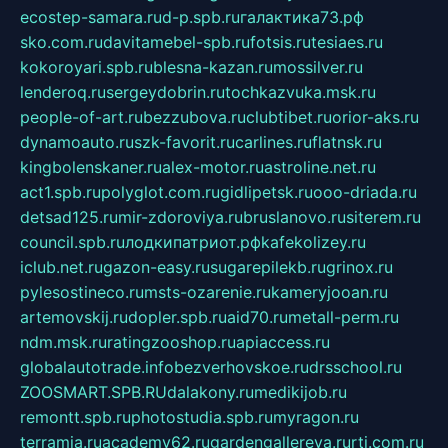
ecostep-samara.ru
d-p.spb.ru
галактика73.рф
sko.com.ru
davitamebel-spb.ru
fotsis.ru
tesiaes.ru
kokoroyari.spb.ru
blesna-kazan.ru
mossilver.ru
lenderoq.ru
sergeydobrin.ru
tochkazvuka.msk.ru
people-of-art.ru
bezzubova.ru
clubtibet.ru
orior-aks.ru
dynamoauto.ru
szk-favorit.ru
carlines.ru
flatnsk.ru
kingbolenskaner.ru
alex-motor.ru
astroline.net.ru
act1.spb.ru
polyglot.com.ru
gidlipetsk.ru
ooo-driada.ru
detsad125.ru
mir-zdoroviya.ru
bruslanovo.ru
siterem.ru
council.spb.ru
лодкипатриот.рф
kafekolizey.ru
iclub.net.ru
gazon-easy.ru
sugarepilekb.ru
grinox.ru
pylesostineco.ru
msts-ozarenie.ru
kameryjooan.ru
artemovskij.ru
dopler.spb.ru
aid70.ru
metall-perm.ru
ndm.msk.ru
ratingzooshop.ru
apiaccess.ru
globalautotrade.info
bezverhovskoe.ru
drsschool.ru
ZOOSMART.SPB.RU
dalakony.ru
medikijob.ru
remontt.spb.ru
photostudia.spb.ru
myragon.ru
terramia.ru
academy62.ru
gardengallereya.ru
rti.com.ru