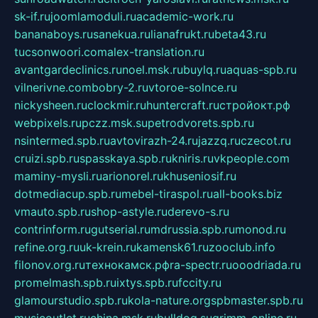
sk-if.ru
joomlamoduli.ru
academic-work.ru
bananaboys.ru
sanekua.ru
lianafrukt.ru
beta43.ru
tucsonwoori.com
alex-translation.ru
avantgardeclinics.ru
noel.msk.ru
buylq.ru
aquas-spb.ru
vilnerivne.com
bobry-2.ru
vtoroe-solnce.ru
nickysheen.ru
clockmir.ru
huntercraft.ru
стройокт.рф
webpixels.ru
pczz.msk.su
petrodvorets.spb.ru
nsintermed.spb.ru
avtovirazh-24.ru
jazzq.ru
czecot.ru
cruizi.spb.ru
spasskaya.spb.ru
kniris.ru
vkpeople.com
maminy-mysli.ru
arionorel.ru
khuseniosif.ru
dotmediacup.spb.ru
mebel-tiraspol.ru
all-books.biz
vmauto.spb.ru
shop-astyle.ru
derevo-s.ru
contrinform.ru
gutserial.ru
mdrussia.spb.ru
monod.ru
refine.org.ru
uk-krein.ru
kamensk61.ru
zooclub.info
filonov.org.ru
технокамск.рф
ra-spectr.ru
ooodriada.ru
promelmash.spb.ru
ixtys.spb.ru
fccity.ru
glamourstudio.spb.ru
kola-nature.org
spbmaster.spb.ru
musicoutlet.ru
china.msk.ru
bulldog.su
grimm-online.ru