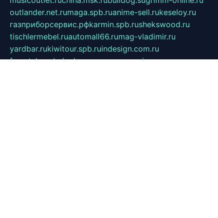
outlander.net.ru
maga.spb.ru
anime-sell.ru
keseloy.ru
газприборсервис.рф
karmin.spb.ru
shekswood.ru
tischlermebel.ru
automall66.ru
mag-vladimir.ru
yardbar.ru
kiwitour.spb.ru
indesign.com.ru
freestylemebel.ru
bany-samara.ru
rsei.ru
naidisvoyput.ru
mgsn-invest.ru
ipkamerasannce.ru
alicante-house.ru
ibelka74.ru
cozyhouse.info
vlkargalev-studio.ru
700mb.ru
figura-ufa.ru
alina-live.ru
belarusiannews.ru
womenknow.ru
dos-vniimk.ru
sega.net.ru
dv.net.ru
phenomenonsofhistory.com
telesputnik.net.ru
wall.pp.ru
pylesosroidmi.ru
gtc-clan.ru
cligs.ru
bibikazap.ru
popova.org.ru
netwhistler.spb.ru
bellvil.ru
bonzon.ru
iss-vladik.ru
defiparis.net.ru
las-gryzas.ru
amku.ru
electednews.spb.ru
feather.org.ru
spar72.ru
tankiigri.ru
dominus.com.ru
ibtree.ru
sanykool.pp.ru
unixlib.org.ru
menatep.spb.ru
gartenterrassen.ru
printeka.ru