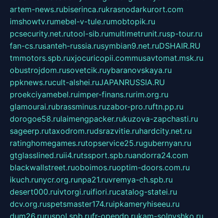
artem-news.ru
biserinca.ru
krasnodarkurort.com
imshowtv.ru
mebel-v-tule.ru
mobtopik.ru
pcsecurity.net.ru
tool-sib.ru
multimetrunit.ru
sp-tour.ru
fan-cs.ru
santeh-russia.ru
symbian9.net.ru
DSHAIR.RU
tmmotors.spb.ru
xjocuricopii.com
musavtomat.msk.ru
obustrojdom.ru
sovetcik.ru
ybaranovskaya.ru
ppknews.ru
cult-alshei.ru
JAPANRUSSIA.RU
proekciyamebel.ru
imper-finans.ru
rim.org.ru
glamourai.ru
brassminus.ru
zabor-pro.ru
ftn.pp.ru
dorogoe58.ru
laimengpacker.ru
kuzova-zapchasti.ru
sageerp.ru
taxodrom.ru
dsrazvitie.ru
hardcity.net.ru
ratinghomegames.ru
topservice25.ru
gubernyan.ru
gtglasslined.ru
ii4.ru
tssport.spb.ru
andorra24.com
blackwallstreet.ru
oboimos.ru
optim-doors.com.ru
ikuch.ru
nycr.org.ru
npa21.ru
vremya-ch.spb.ru
desert000.ru
ivtorgi.ru
ifiori.ru
catalog-statei.ru
dcv.org.ru
spetsmaster174.ru
ipkameryhiseeu.ru
dum26.ru
ruspol.spb.ru
fr-opendp.ru
kam-solnyshko.ru