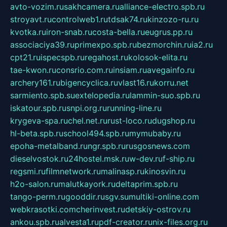
avto-vozim.ru
sakhcamera.ru
alliance-electro.spb.ru
stroyavt.ru
controlweb1.ru
tdsak74.ru
kinzozo-ru.ru
kvotka.ru
iron-snab.ru
costa-bella.ru
eugrus.pp.ru
associaciya39.ru
primexpo.spb.ru
bezmorchin.ru
ia2.ru
cpt21.ru
ispecspb.ru
regahost.ru
kolosok-elita.ru
tae-kwon.ru
consrio.com.ru
insiam.ru
avegainfo.ru
archery161.ru
bigencyclica.ru
vlast16.ru
korru.net
sarmiento.spb.su
extelopedia.ru
lammin-suo.spb.ru
iskatour.spb.ru
snpi.org.ru
running-line.ru
krygeva-spa.ru
chel.net.ru
rust-loco.ru
dugshop.ru
hl-beta.spb.ru
school494.spb.ru
mymubaby.ru
epoha-metalband.ru
ngr.spb.ru
rusgosnews.com
dieselvostok.ru
24hostel.msk.ru
w-dev.ru
f-ship.ru
regsmi.ru
filmnetwork.ru
malinasp.ru
kinosvin.ru
h2o-salon.ru
malutkayork.ru
deltaprim.spb.ru
tango-perm.ru
gooddir.ru
sgv.su
multiki-online.com
webkrasotki.com
cherinvest.ru
detskiy-ostrov.ru
ankou.spb.ru
alvesta1.ru
pdf-creator.ru
nix-files.org.ru