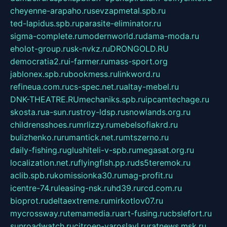
cheyenne-arapaho.ru
sevzapmetal.spb.ru
ted-lapidus.spb.ru
parasite-eliminator.ru
sigma-complete.ru
modernworld.ru
dama-moda.ru
eholot-group.ru
sk-nvkz.ru
DRONGOLD.RU
democratia2.ru
i-farmer.ru
mass-sport.org
jablonex.spb.ru
bookmess.ru
linkword.ru
refineua.com.ru
cs-spec.net.ru
altay-mebel.ru
DNK-THEATRE.RU
mechaniks.spb.ru
ipcamtechage.ru
skosta.ru
a-sun.ru
stroy-ldsp.ru
snowlands.org.ru
childrensshoes.ru
mrlizzy.ru
mebelsofiakrd.ru
bulizhenko.ru
rumantick.net.ru
mtszerno.ru
daily-fishing.ru
glushiteli-v-spb.ru
megasat.org.ru
localization.net.ru
flyingfish.pp.ru
ds5teremok.ru
aclib.spb.ru
komissionka30.ru
mag-profit.ru
icentre-74.ru
leasing-nsk.ru
hd39.ru
rcd.com.ru
bioprot.ru
deltaextreme.ru
mirkotlov07.ru
mycrossway.ru
temamedia.ru
art-fusing.ru
cbslefort.ru
sunroadwatch.ru
citroen-yaroslavl.ru
ratnews.msk.ru