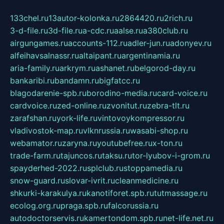
133chel.ru
13autor-kolonka.ru
2864420.ru
2rich.ru
3-d-file.ru
3d-file.ru
a-cdc.ru
aalse.ru
a380club.ru
airgungames.ru
accounts-112.ru
adler-jun.ru
adonyev.ru
alfeihavsalnassr.ru
altaipant.ru
argentinamia.ru
aria-family.ru
arkrym.ru
ashanet.ru
belgorod-day.ru
bankaribi.ru
bandamn.ru
bigfatcc.ru
blagodarenie-spb.ru
borodino-media.ru
card-voice.ru
cardvoice.ru
zed-online.ru
zvonitut.ru
zebra-tlt.ru
zarafshan.ru
york-life.ru
vintovoykompressor.ru
vladivostok-map.ru
vlknrussia.ru
wasabi-shop.ru
webamator.ru
zaryna.ru
youtubefree.ru
x-ton.ru
trade-farm.ru
tajuncos.ru
taksu.ru
tor-lyubov-i-grom.ru
spayderhed-2022.ru
splclub.ru
stoppamedia.ru
snow-guard.ru
slovar-ivrit.ru
cleanmedicine.ru
shkurki-karakulya.ru
kanotiforet.spb.ru
tutmassage.ru
ecolog.org.ru
praga.spb.ru
falcorussia.ru
autodoctorservis.ru
kamertondom.spb.ru
net-life.net.ru