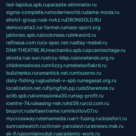
ted-lapidus.spb.ru
parasite-eliminator.ru
sigma-complete.ru
modernworld.ru
dama-moda.ru
eholot-group.ru
sk-nvkz.ru
DRONGOLD.RU
democratia2.ru
i-farmer.ru
mass-sport.org
jablonex.spb.ru
bookmess.ru
linkword.ru
refineua.com.ru
cs-spec.net.ru
altay-mebel.ru
DNK-THEATRE.RU
mechaniks.spb.ru
ipcamtechage.ru
skosta.ru
a-sun.ru
stroy-ldsp.ru
snowlands.org.ru
childrensshoes.ru
mrlizzy.ru
mebelsofiakrd.ru
bulizhenko.ru
rumantick.net.ru
mtszerno.ru
daily-fishing.ru
glushiteli-v-spb.ru
megasat.org.ru
localization.net.ru
flyingfish.pp.ru
ds5teremok.ru
aclib.spb.ru
komissionka30.ru
mag-profit.ru
icentre-74.ru
leasing-nsk.ru
hd39.ru
rcd.com.ru
bioprot.ru
deltaextreme.ru
mirkotlov07.ru
mycrossway.ru
temamedia.ru
art-fusing.ru
cbslefort.ru
sunroadwatch.ru
citroen-yaroslavl.ru
ratnews.msk.ru
sk-if.ru
joomlamoduli.ru
academic-work.ru