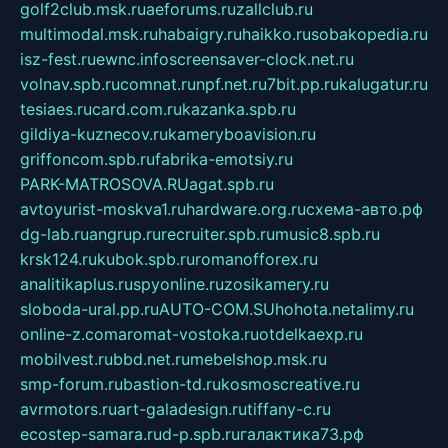
golf2club.msk.ru
aeforums.ru
zallclub.ru
multimodal.msk.ru
habaigry.ru
haikko.ru
sobakopedia.ru
isz-fest.ru
ewnc.info
screensaver-clock.net.ru
volnav.spb.ru
comnat.ru
npf.net.ru
7bit.pp.ru
kalugatur.ru
tesiaes.ru
card.com.ru
kazanka.spb.ru
gildiya-kuznecov.ru
kameryboavision.ru
griffoncom.spb.ru
fabrika-emotsiy.ru
PARK-MATROSOVA.RU
agat.spb.ru
avtoyurist-moskva1.ru
hardware.org.ru
схема-авто.рф
dg-lab.ru
angrup.ru
recruiter.spb.ru
music8.spb.ru
krsk124.ru
kubok.spb.ru
romanofforex.ru
analitikaplus.ru
spyonline.ru
zosikamery.ru
sloboda-ural.pp.ru
AUTO-COM.SU
hohota.net
alimy.ru
online-z.com
aromat-vostoka.ru
otdelkaexp.ru
mobilvest.ru
bbd.net.ru
mebelshop.msk.ru
smp-forum.ru
bastion-td.ru
kosmoscreative.ru
avrmotors.ru
art-galadesign.ru
tiffany-c.ru
ecostep-samara.ru
d-p.spb.ru
галактика73.рф