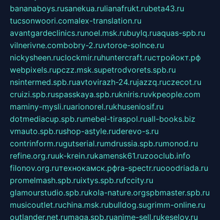
bananaboys.ru
sanekua.ru
lianafrukt.ru
beta43.ru
tucsonwoori.com
alex-translation.ru
avantgardeclinics.ru
noel.msk.ru
buylq.ru
aquas-spb.ru
vilnerivne.com
bobry-2.ru
vtoroe-solnce.ru
nickysheen.ru
clockmir.ru
huntercraft.ru
стройокт.рф
webpixels.ru
pczz.msk.su
petrodvorets.spb.ru
nsintermed.spb.ru
avtovirazh-24.ru
jazzq.ru
czecot.ru
cruizi.spb.ru
spasskaya.spb.ru
kniris.ru
vkpeople.com
maminy-mysli.ru
arionorel.ru
khuseniosif.ru
dotmediacup.spb.ru
mebel-tiraspol.ru
all-books.biz
vmauto.spb.ru
shop-astyle.ru
derevo-s.ru
contrinform.ru
gutserial.ru
mdrussia.spb.ru
monod.ru
refine.org.ru
uk-krein.ru
kamensk61.ru
zooclub.info
filonov.org.ru
технокамск.рф
ra-spectr.ru
ooodriada.ru
promelmash.spb.ru
ixtys.spb.ru
fccity.ru
glamourstudio.spb.ru
kola-nature.org
spbmaster.spb.ru
musicoutlet.ru
china.msk.ru
bulldog.su
grimm-online.ru
outlander.net.ru
maga.spb.ru
anime-sell.ru
keseloy.ru