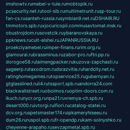
imshowtv.ru
mebel-v-tule.ru
mobtopik.ru
pcsecurity.net.ru
tool-sib.ru
multimetrunit.ru
sp-tour.ru
fan-cs.ru
santeh-russia.ru
symbian9.net.ru
DSHAIR.RU
tmmotors.spb.ru
xjocuricopii.com
musavtomat.msk.ru
obustrojdom.ru
sovetcik.ru
ybaranovskaya.ru
ppknews.ru
cult-alshei.ru
JAPANRUSSIA.RU
proekciyamebel.ru
imper-finans.ru
rim.org.ru
glamourai.ru
brassminus.ru
zabor-pro.ru
ftn.pp.ru
dorogoe58.ru
laimengpacker.ru
kuzova-zapchasti.ru
sageerp.ru
taxodrom.ru
dsrazvitie.ru
hardcity.net.ru
ratinghomegames.ru
topservice25.ru
gubernyan.ru
gtglasslined.ru
ii4.ru
tssport.spb.ru
andorra24.com
blackwallstreet.ru
oboimos.ru
optim-doors.com.ru
ikuch.ru
nycr.org.ru
npa21.ru
vremya-ch.spb.ru
desert000.ru
ivtorgi.ru
ifiori.ru
catalog-statei.ru
dcv.org.ru
spetsmaster174.ru
ipkameryhiseeu.ru
dum26.ru
ruspol.spb.ru
fr-opendp.ru
kam-solnyshko.ru
cheyenne-arapaho.ru
sevzapmetal.spb.ru