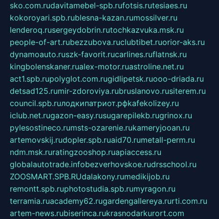
sko.com.ru
davitamebel-spb.ru
fotsis.ru
tesiaes.ru
kokoroyari.spb.ru
blesna-kazan.ru
mossilver.ru
lenderoq.ru
sergeydobrin.ru
tochkazvuka.msk.ru
people-of-art.ru
bezzubova.ru
clubtibet.ru
orior-aks.ru
dynamoauto.ru
szk-favorit.ru
carlines.ru
flatnsk.ru
kingbolenskaner.ru
alex-motor.ru
astroline.net.ru
act1.spb.ru
polyglot.com.ru
gidlipetsk.ru
ooo-driada.ru
detsad125.ru
mir-zdoroviya.ru
bruslanovo.ru
siterem.ru
council.spb.ru
лодкипатриот.рф
kafekolizey.ru
iclub.net.ru
gazon-easy.ru
sugarepilekb.ru
grinox.ru
pylesostineco.ru
msts-ozarenie.ru
kameryjooan.ru
artemovskij.ru
dopler.spb.ru
aid70.ru
metall-perm.ru
ndm.msk.ru
ratingzooshop.ru
apiaccess.ru
globalautotrade.info
bezverhovskoe.ru
drsschool.ru
ZOOSMART.SPB.RU
dalakony.ru
medikijob.ru
remontt.spb.ru
photostudia.spb.ru
myragon.ru
terramia.ru
academy62.ru
gardengallereya.ru
rti.com.ru
artem-news.ru
biserinca.ru
krasnodarkurort.com