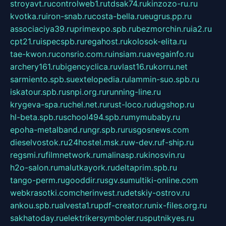
stroyavt.ru
controlweb1.ru
tdsak74.ru
kinzozo-ru.ru
kvotka.ru
iron-snab.ru
costa-bella.ru
eugrus.pp.ru
associaciya39.ru
primexpo.spb.ru
bezmorchin.ru
ia2.ru
cpt21.ru
ispecspb.ru
regahost.ru
kolosok-elita.ru
tae-kwon.ru
consrio.com.ru
insiam.ru
avegainfo.ru
archery161.ru
bigencyclica.ru
vlast16.ru
korru.net
sarmiento.spb.su
extelopedia.ru
lammin-suo.spb.ru
iskatour.spb.ru
snpi.org.ru
running-line.ru
krygeva-spa.ru
chel.net.ru
rust-loco.ru
dugshop.ru
hl-beta.spb.ru
school494.spb.ru
mymubaby.ru
epoha-metalband.ru
ngr.spb.ru
rusgosnews.com
dieselvostok.ru
24hostel.msk.ru
w-dev.ru
f-ship.ru
regsmi.ru
filmnetwork.ru
malinasp.ru
kinosvin.ru
h2o-salon.ru
malutkayork.ru
deltaprim.spb.ru
tango-perm.ru
gooddir.ru
sgv.su
multiki-online.com
webkrasotki.com
cherinvest.ru
detskiy-ostrov.ru
ankou.spb.ru
alvesta1.ru
pdf-creator.ru
nix-files.org.ru
sakhatoday.ru
elektrikersymboler.ru
sputnikyes.ru