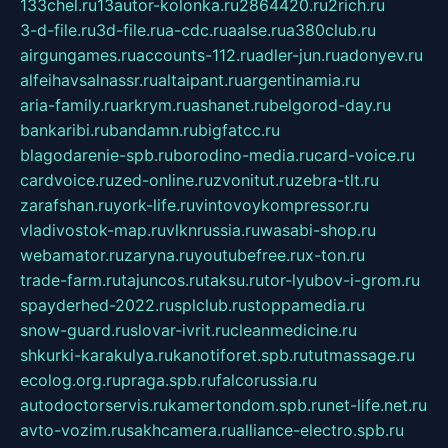
133chel.ru
13autor-kolonka.ru
2864420.ru
2rich.ru
3-d-file.ru
3d-file.ru
a-cdc.ru
aalse.ru
a380club.ru
airgungames.ru
accounts-112.ru
adler-jun.ru
adonyev.ru
alfeihavsalnassr.ru
altaipant.ru
argentinamia.ru
aria-family.ru
arkrym.ru
ashanet.ru
belgorod-day.ru
bankaribi.ru
bandamn.ru
bigfatcc.ru
blagodarenie-spb.ru
borodino-media.ru
card-voice.ru
cardvoice.ru
zed-online.ru
zvonitut.ru
zebra-tlt.ru
zarafshan.ru
york-life.ru
vintovoykompressor.ru
vladivostok-map.ru
vlknrussia.ru
wasabi-shop.ru
webamator.ru
zaryna.ru
youtubefree.ru
x-ton.ru
trade-farm.ru
tajuncos.ru
taksu.ru
tor-lyubov-i-grom.ru
spayderhed-2022.ru
splclub.ru
stoppamedia.ru
snow-guard.ru
slovar-ivrit.ru
cleanmedicine.ru
shkurki-karakulya.ru
kanotiforet.spb.ru
tutmassage.ru
ecolog.org.ru
praga.spb.ru
falcorussia.ru
autodoctorservis.ru
kamertondom.spb.ru
net-life.net.ru
avto-vozim.ru
sakhcamera.ru
alliance-electro.spb.ru