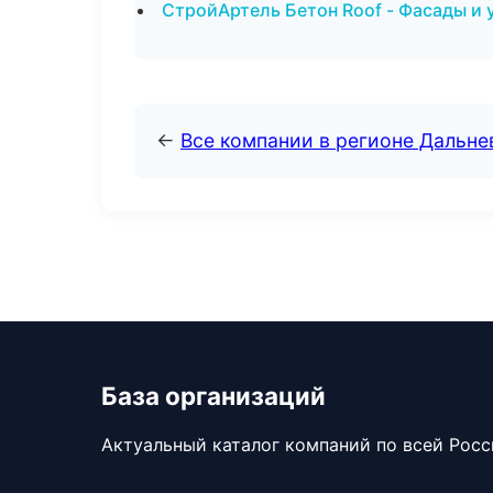
СтройАртель Бетон Roof - Фасады и 
←
Все компании в регионе Дальн
База организаций
Актуальный каталог компаний по всей Рос