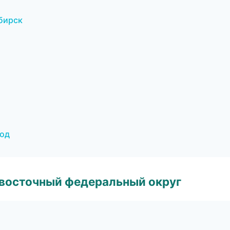
бирск
род
евосточный федеральный округ