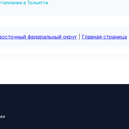
утепление в Тольятти
евосточный федеральный округ
|
Главная страница
сии