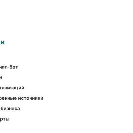
ми
чат-бот
и
ганизаций
еренные источники
 бизнеса
арты