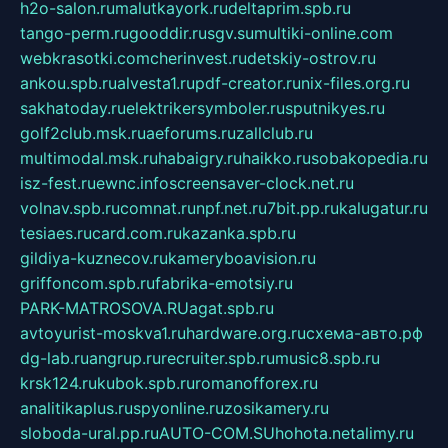
h2o-salon.ru
malutkayork.ru
deltaprim.spb.ru
tango-perm.ru
gooddir.ru
sgv.su
multiki-online.com
webkrasotki.com
cherinvest.ru
detskiy-ostrov.ru
ankou.spb.ru
alvesta1.ru
pdf-creator.ru
nix-files.org.ru
sakhatoday.ru
elektrikersymboler.ru
sputnikyes.ru
golf2club.msk.ru
aeforums.ru
zallclub.ru
multimodal.msk.ru
habaigry.ru
haikko.ru
sobakopedia.ru
isz-fest.ru
ewnc.info
screensaver-clock.net.ru
volnav.spb.ru
comnat.ru
npf.net.ru
7bit.pp.ru
kalugatur.ru
tesiaes.ru
card.com.ru
kazanka.spb.ru
gildiya-kuznecov.ru
kameryboavision.ru
griffoncom.spb.ru
fabrika-emotsiy.ru
PARK-MATROSOVA.RU
agat.spb.ru
avtoyurist-moskva1.ru
hardware.org.ru
схема-авто.рф
dg-lab.ru
angrup.ru
recruiter.spb.ru
music8.spb.ru
krsk124.ru
kubok.spb.ru
romanofforex.ru
analitikaplus.ru
spyonline.ru
zosikamery.ru
sloboda-ural.pp.ru
AUTO-COM.SU
hohota.net
alimy.ru