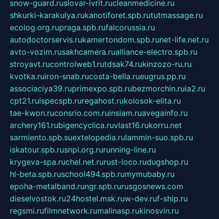
snow-guard.ru
slovar-ivrit.ru
cleanmedicine.ru
shkurki-karakulya.ru
kanotiforet.spb.ru
tutmassage.ru
ecolog.org.ru
praga.spb.ru
falcorussia.ru
autodoctorservis.ru
kamertondom.spb.ru
net-life.net.ru
avto-vozim.ru
sakhcamera.ru
alliance-electro.spb.ru
stroyavt.ru
controlweb1.ru
tdsak74.ru
kinzozo-ru.ru
kvotka.ru
iron-snab.ru
costa-bella.ru
eugrus.pp.ru
associaciya39.ru
primexpo.spb.ru
bezmorchin.ru
ia2.ru
cpt21.ru
ispecspb.ru
regahost.ru
kolosok-elita.ru
tae-kwon.ru
consrio.com.ru
insiam.ru
avegainfo.ru
archery161.ru
bigencyclica.ru
vlast16.ru
korru.net
sarmiento.spb.su
extelopedia.ru
lammin-suo.spb.ru
iskatour.spb.ru
snpi.org.ru
running-line.ru
krygeva-spa.ru
chel.net.ru
rust-loco.ru
dugshop.ru
hl-beta.spb.ru
school494.spb.ru
mymubaby.ru
epoha-metalband.ru
ngr.spb.ru
rusgosnews.com
dieselvostok.ru
24hostel.msk.ru
w-dev.ru
f-ship.ru
regsmi.ru
filmnetwork.ru
malinasp.ru
kinosvin.ru