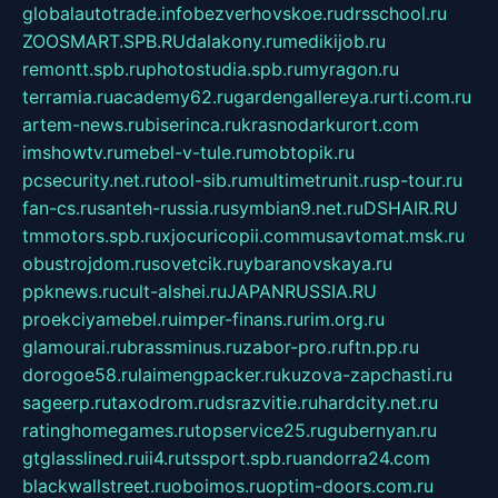
globalautotrade.info
bezverhovskoe.ru
drsschool.ru
ZOOSMART.SPB.RU
dalakony.ru
medikijob.ru
remontt.spb.ru
photostudia.spb.ru
myragon.ru
terramia.ru
academy62.ru
gardengallereya.ru
rti.com.ru
artem-news.ru
biserinca.ru
krasnodarkurort.com
imshowtv.ru
mebel-v-tule.ru
mobtopik.ru
pcsecurity.net.ru
tool-sib.ru
multimetrunit.ru
sp-tour.ru
fan-cs.ru
santeh-russia.ru
symbian9.net.ru
DSHAIR.RU
tmmotors.spb.ru
xjocuricopii.com
musavtomat.msk.ru
obustrojdom.ru
sovetcik.ru
ybaranovskaya.ru
ppknews.ru
cult-alshei.ru
JAPANRUSSIA.RU
proekciyamebel.ru
imper-finans.ru
rim.org.ru
glamourai.ru
brassminus.ru
zabor-pro.ru
ftn.pp.ru
dorogoe58.ru
laimengpacker.ru
kuzova-zapchasti.ru
sageerp.ru
taxodrom.ru
dsrazvitie.ru
hardcity.net.ru
ratinghomegames.ru
topservice25.ru
gubernyan.ru
gtglasslined.ru
ii4.ru
tssport.spb.ru
andorra24.com
blackwallstreet.ru
oboimos.ru
optim-doors.com.ru