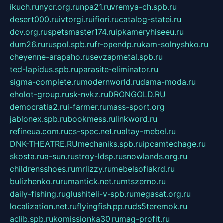
ikuch.ru
nycr.org.ru
npa21.ru
vremya-ch.spb.ru
desert000.ru
ivtorgi.ru
ifiori.ru
catalog-statei.ru
dcv.org.ru
spetsmaster174.ru
ipkameryhiseeu.ru
dum26.ru
ruspol.spb.ru
fr-opendp.ru
kam-solnyshko.ru
cheyenne-arapaho.ru
sevzapmetal.spb.ru
ted-lapidus.spb.ru
parasite-eliminator.ru
sigma-complete.ru
modernworld.ru
dama-moda.ru
eholot-group.ru
sk-nvkz.ru
DRONGOLD.RU
democratia2.ru
i-farmer.ru
mass-sport.org
jablonex.spb.ru
bookmess.ru
linkword.ru
refineua.com.ru
cs-spec.net.ru
altay-mebel.ru
DNK-THEATRE.RU
mechaniks.spb.ru
ipcamtechage.ru
skosta.ru
a-sun.ru
stroy-ldsp.ru
snowlands.org.ru
childrensshoes.ru
mrlizzy.ru
mebelsofiakrd.ru
bulizhenko.ru
rumantick.net.ru
mtszerno.ru
daily-fishing.ru
glushiteli-v-spb.ru
megasat.org.ru
localization.net.ru
flyingfish.pp.ru
ds5teremok.ru
aclib.spb.ru
komissionka30.ru
mag-profit.ru