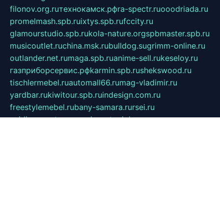
filonov.org.ru
технокамск.рф
ra-spectr.ru
ooodriada.ru
promelmash.spb.ru
ixtys.spb.ru
fccity.ru
glamourstudio.spb.ru
kola-nature.org
spbmaster.spb.ru
musicoutlet.ru
china.msk.ru
bulldog.su
grimm-online.ru
outlander.net.ru
maga.spb.ru
anime-sell.ru
keseloy.ru
газприборсервис.рф
karmin.spb.ru
shekswood.ru
tischlermebel.ru
automall66.ru
mag-vladimir.ru
yardbar.ru
kiwitour.spb.ru
indesign.com.ru
freestylemebel.ru
bany-samara.ru
rsei.ru
naidisvoyput.ru
mgsn-invest.ru
ipkamerasannce.ru
alicante-house.ru
ibelka74.ru
cozyhouse.info
vlkargalev-studio.ru
700mb.ru
figura-ufa.ru
alina-live.ru
belarusiannews.ru
womenknow.ru
dos-vniimk.ru
sega.net.ru
dv.net.ru
phenomenonsofhistory.com
telesputnik.net.ru
wall.pp.ru
pylesosroidmi.ru
gtc-clan.ru
cligs.ru
bibikazap.ru
popova.org.ru
netwhistler.spb.ru
bellvil.ru
bonzon.ru
iss-vladik.ru
defiparis.net.ru
las-gryzas.ru
amku.ru