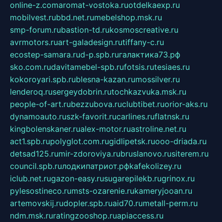
online-z.com
aromat-vostoka.ru
otdelkaexp.ru
mobilvest.ru
bbd.net.ru
mebelshop.msk.ru
smp-forum.ru
bastion-td.ru
kosmoscreative.ru
avrmotors.ru
art-galadesign.ru
tiffany-c.ru
ecostep-samara.ru
d-p.spb.ru
галактика73.рф
sko.com.ru
davitamebel-spb.ru
fotsis.ru
tesiaes.ru
kokoroyari.spb.ru
blesna-kazan.ru
mossilver.ru
lenderoq.ru
sergeydobrin.ru
tochkazvuka.msk.ru
people-of-art.ru
bezzubova.ru
clubtibet.ru
orior-aks.ru
dynamoauto.ru
szk-favorit.ru
carlines.ru
flatnsk.ru
kingbolenskaner.ru
alex-motor.ru
astroline.net.ru
act1.spb.ru
polyglot.com.ru
gidlipetsk.ru
ooo-driada.ru
detsad125.ru
mir-zdoroviya.ru
bruslanovo.ru
siterem.ru
council.spb.ru
лодкипатриот.рф
kafekolizey.ru
iclub.net.ru
gazon-easy.ru
sugarepilekb.ru
grinox.ru
pylesostineco.ru
msts-ozarenie.ru
kameryjooan.ru
artemovskij.ru
dopler.spb.ru
aid70.ru
metall-perm.ru
ndm.msk.ru
ratingzooshop.ru
apiaccess.ru