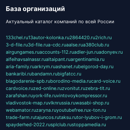
База организаций
Актуальный каталог компаний по всей России
133chel.ru
13autor-kolonka.ru
2864420.ru
2rich.ru
3-d-file.ru
3d-file.ru
a-cdc.ru
aalse.ru
a380club.ru
airgungames.ru
accounts-112.ru
adler-jun.ru
adonyev.ru
alfeihavsalnassr.ru
altaipant.ru
argentinamia.ru
aria-family.ru
arkrym.ru
ashanet.ru
belgorod-day.ru
bankaribi.ru
bandamn.ru
bigfatcc.ru
blagodarenie-spb.ru
borodino-media.ru
card-voice.ru
cardvoice.ru
zed-online.ru
zvonitut.ru
zebra-tlt.ru
zarafshan.ru
york-life.ru
vintovoykompressor.ru
vladivostok-map.ru
vlknrussia.ru
wasabi-shop.ru
webamator.ru
zaryna.ru
youtubefree.ru
x-ton.ru
trade-farm.ru
tajuncos.ru
taksu.ru
tor-lyubov-i-grom.ru
spayderhed-2022.ru
splclub.ru
stoppamedia.ru