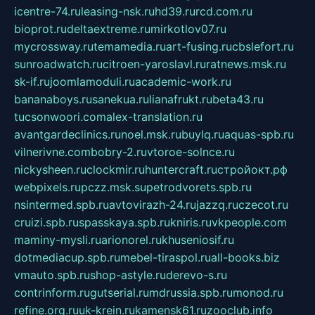
icentre-74.ru
leasing-nsk.ru
hd39.ru
rcd.com.ru
bioprot.ru
deltaextreme.ru
mirkotlov07.ru
mycrossway.ru
temamedia.ru
art-fusing.ru
cbslefort.ru
sunroadwatch.ru
citroen-yaroslavl.ru
ratnews.msk.ru
sk-if.ru
joomlamoduli.ru
academic-work.ru
bananaboys.ru
sanekua.ru
lianafrukt.ru
beta43.ru
tucsonwoori.com
alex-translation.ru
avantgardeclinics.ru
noel.msk.ru
buylq.ru
aquas-spb.ru
vilnerivne.com
bobry-2.ru
vtoroe-solnce.ru
nickysheen.ru
clockmir.ru
huntercraft.ru
стройокт.рф
webpixels.ru
pczz.msk.su
petrodvorets.spb.ru
nsintermed.spb.ru
avtovirazh-24.ru
jazzq.ru
czecot.ru
cruizi.spb.ru
spasskaya.spb.ru
kniris.ru
vkpeople.com
maminy-mysli.ru
arionorel.ru
khuseniosif.ru
dotmediacup.spb.ru
mebel-tiraspol.ru
all-books.biz
vmauto.spb.ru
shop-astyle.ru
derevo-s.ru
contrinform.ru
gutserial.ru
mdrussia.spb.ru
monod.ru
refine.org.ru
uk-krein.ru
kamensk61.ru
zooclub.info