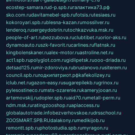
ecostep-samara.ru
d-p.spb.ru
галактика73.рф
sko.com.ru
davitamebel-spb.ru
fotsis.ru
tesiaes.ru
kokoroyari.spb.ru
blesna-kazan.ru
mossilver.ru
lenderoq.ru
sergeydobrin.ru
tochkazvuka.msk.ru
people-of-art.ru
bezzubova.ru
clubtibet.ru
orior-aks.ru
dynamoauto.ru
szk-favorit.ru
carlines.ru
flatnsk.ru
kingbolenskaner.ru
alex-motor.ru
astroline.net.ru
act1.spb.ru
polyglot.com.ru
gidlipetsk.ru
ooo-driada.ru
detsad125.ru
mir-zdoroviya.ru
bruslanovo.ru
siterem.ru
council.spb.ru
лодкипатриот.рф
kafekolizey.ru
iclub.net.ru
gazon-easy.ru
sugarepilekb.ru
grinox.ru
pylesostineco.ru
msts-ozarenie.ru
kameryjooan.ru
artemovskij.ru
dopler.spb.ru
aid70.ru
metall-perm.ru
ndm.msk.ru
ratingzooshop.ru
apiaccess.ru
globalautotrade.info
bezverhovskoe.ru
drsschool.ru
ZOOSMART.SPB.RU
dalakony.ru
medikijob.ru
remontt.spb.ru
photostudia.spb.ru
myragon.ru