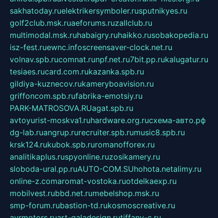
sakhatoday.ru
elektrikersymboler.ru
sputnikyes.ru
golf2club.msk.ru
aeforums.ru
zallclub.ru
multimodal.msk.ru
habaigry.ru
haikko.ru
sobakopedia.ru
isz-fest.ru
ewnc.info
screensaver-clock.net.ru
volnav.spb.ru
comnat.ru
npf.net.ru
7bit.pp.ru
kalugatur.ru
tesiaes.ru
card.com.ru
kazanka.spb.ru
gildiya-kuznecov.ru
kameryboavision.ru
griffoncom.spb.ru
fabrika-emotsiy.ru
PARK-MATROSOVA.RU
agat.spb.ru
avtoyurist-moskva1.ru
hardware.org.ru
схема-авто.рф
dg-lab.ru
angrup.ru
recruiter.spb.ru
music8.spb.ru
krsk124.ru
kubok.spb.ru
romanofforex.ru
analitikaplus.ru
spyonline.ru
zosikamery.ru
sloboda-ural.pp.ru
AUTO-COM.SU
hohota.net
alimy.ru
online-z.com
aromat-vostoka.ru
otdelkaexp.ru
mobilvest.ru
bbd.net.ru
mebelshop.msk.ru
smp-forum.ru
bastion-td.ru
kosmoscreative.ru
avrmotors.ru
art-galadesign.ru
tiffany-c.ru