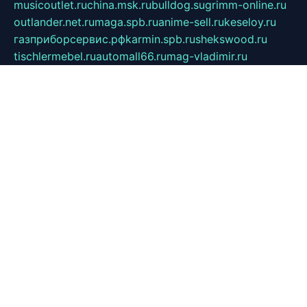
musicoutlet.ru
china.msk.ru
bulldog.su
grimm-online.ru
outlander.net.ru
maga.spb.ru
anime-sell.ru
keseloy.ru
газприборсервис.рф
karmin.spb.ru
shekswood.ru
tischlermebel.ru
automall66.ru
mag-vladimir.ru
yardbar.ru
kiwitour.spb.ru
indesign.com.ru
freestylemebel.ru
bany-samara.ru
rsei.ru
naidisvoyput.ru
mgsn-invest.ru
ipkamerasannce.ru
alicante-house.ru
ibelka74.ru
cozyhouse.info
vlkargalev-studio.ru
700mb.ru
figura-ufa.ru
alina-live.ru
belarusiannews.ru
womenknow.ru
dos-vniimk.ru
sega.net.ru
dv.net.ru
phenomenonsofhistory.com
telesputnik.net.ru
wall.pp.ru
pylesosroidmi.ru
gtc-clan.ru
cligs.ru
bibikazap.ru
popova.org.ru
netwhistler.spb.ru
bellvil.ru
bonzon.ru
iss-vladik.ru
defiparis.net.ru
las-gryzas.ru
amku.ru
electednews.spb.ru
feather.org.ru
spar72.ru
tankiigri.ru
dominus.com.ru
ibtree.ru
sanykool.pp.ru
unixlib.org.ru
menatep.spb.ru
gartenterrassen.ru
printeka.ru