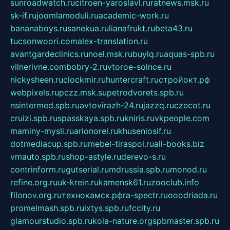
sunroadwatch.ru
citroen-yaroslavl.ru
ratnews.msk.ru
sk-if.ru
joomlamoduli.ru
academic-work.ru
bananaboys.ru
sanekua.ru
lianafrukt.ru
beta43.ru
tucsonwoori.com
alex-translation.ru
avantgardeclinics.ru
noel.msk.ru
buylq.ru
aquas-spb.ru
vilnerivne.com
bobry-2.ru
vtoroe-solnce.ru
nickysheen.ru
clockmir.ru
huntercraft.ru
стройокт.рф
webpixels.ru
pczz.msk.su
petrodvorets.spb.ru
nsintermed.spb.ru
avtovirazh-24.ru
jazzq.ru
czecot.ru
cruizi.spb.ru
spasskaya.spb.ru
kniris.ru
vkpeople.com
maminy-mysli.ru
arionorel.ru
khuseniosif.ru
dotmediacup.spb.ru
mebel-tiraspol.ru
all-books.biz
vmauto.spb.ru
shop-astyle.ru
derevo-s.ru
contrinform.ru
gutserial.ru
mdrussia.spb.ru
monod.ru
refine.org.ru
uk-krein.ru
kamensk61.ru
zooclub.info
filonov.org.ru
технокамск.рф
ra-spectr.ru
ooodriada.ru
promelmash.spb.ru
ixtys.spb.ru
fccity.ru
glamourstudio.spb.ru
kola-nature.org
spbmaster.spb.ru