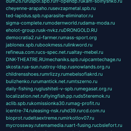
dum26.ru
ruspol.spb.ru
fr-opendp.ru
kam-solnyshko.ru
cheyenne-arapaho.ru
sevzapmetal.spb.ru
ted-lapidus.spb.ru
parasite-eliminator.ru
sigma-complete.ru
modernworld.ru
dama-moda.ru
eholot-group.ru
sk-nvkz.ru
DRONGOLD.RU
democratia2.ru
i-farmer.ru
mass-sport.org
jablonex.spb.ru
bookmess.ru
linkword.ru
refineua.com.ru
cs-spec.net.ru
altay-mebel.ru
DNK-THEATRE.RU
mechaniks.spb.ru
ipcamtechage.ru
skosta.ru
a-sun.ru
stroy-ldsp.ru
snowlands.org.ru
childrensshoes.ru
mrlizzy.ru
mebelsofiakrd.ru
bulizhenko.ru
rumantick.net.ru
mtszerno.ru
daily-fishing.ru
glushiteli-v-spb.ru
megasat.org.ru
localization.net.ru
flyingfish.pp.ru
ds5teremok.ru
aclib.spb.ru
komissionka30.ru
mag-profit.ru
icentre-74.ru
leasing-nsk.ru
hd39.ru
rcd.com.ru
bioprot.ru
deltaextreme.ru
mirkotlov07.ru
mycrossway.ru
temamedia.ru
art-fusing.ru
cbslefort.ru