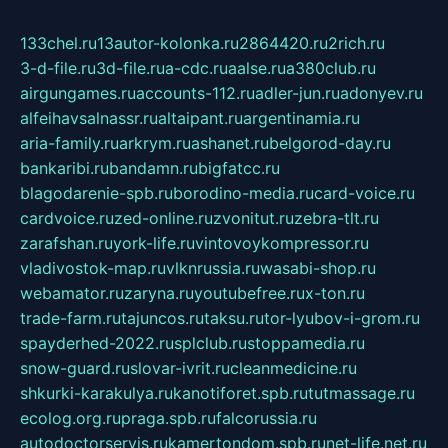
133chel.ru
13autor-kolonka.ru
2864420.ru
2rich.ru
3-d-file.ru
3d-file.ru
a-cdc.ru
aalse.ru
a380club.ru
airgungames.ru
accounts-112.ru
adler-jun.ru
adonyev.ru
alfeihavsalnassr.ru
altaipant.ru
argentinamia.ru
aria-family.ru
arkrym.ru
ashanet.ru
belgorod-day.ru
bankaribi.ru
bandamn.ru
bigfatcc.ru
blagodarenie-spb.ru
borodino-media.ru
card-voice.ru
cardvoice.ru
zed-online.ru
zvonitut.ru
zebra-tlt.ru
zarafshan.ru
york-life.ru
vintovoykompressor.ru
vladivostok-map.ru
vlknrussia.ru
wasabi-shop.ru
webamator.ru
zaryna.ru
youtubefree.ru
x-ton.ru
trade-farm.ru
tajuncos.ru
taksu.ru
tor-lyubov-i-grom.ru
spayderhed-2022.ru
splclub.ru
stoppamedia.ru
snow-guard.ru
slovar-ivrit.ru
cleanmedicine.ru
shkurki-karakulya.ru
kanotiforet.spb.ru
tutmassage.ru
ecolog.org.ru
praga.spb.ru
falcorussia.ru
autodoctorservis.ru
kamertondom.spb.ru
net-life.net.ru