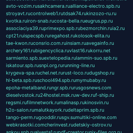
avto-vozim.ru
sakhcamera.ru
alliance-electro.spb.ru
stroyavt.ru
controlweb1.ru
tdsak74.ru
kinzozo-ru.ru
kvotka.ru
iron-snab.ru
costa-bella.ru
eugrus.pp.ru
associaciya39.ru
primexpo.spb.ru
bezmorchin.ru
ia2.ru
cpt21.ru
ispecspb.ru
regahost.ru
kolosok-elita.ru
tae-kwon.ru
consrio.com.ru
insiam.ru
avegainfo.ru
archery161.ru
bigencyclica.ru
vlast16.ru
korru.net
sarmiento.spb.su
extelopedia.ru
lammin-suo.spb.ru
iskatour.spb.ru
snpi.org.ru
running-line.ru
krygeva-spa.ru
chel.net.ru
rust-loco.ru
dugshop.ru
hl-beta.spb.ru
school494.spb.ru
mymubaby.ru
epoha-metalband.ru
ngr.spb.ru
rusgosnews.com
dieselvostok.ru
24hostel.msk.ru
w-dev.ru
f-ship.ru
regsmi.ru
filmnetwork.ru
malinasp.ru
kinosvin.ru
h2o-salon.ru
malutkayork.ru
deltaprim.spb.ru
tango-perm.ru
gooddir.ru
sgv.su
multiki-online.com
webkrasotki.com
cherinvest.ru
detskiy-ostrov.ru
ankou.spb.ru
alvesta1.ru
pdf-creator.ru
nix-files.org.ru