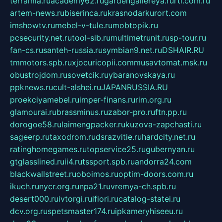
terramia.ru
academy62.ru
gardengallereya.ru
rti.com.ru
artem-news.ru
biserinca.ru
krasnodarkurort.com
imshowtv.ru
mebel-v-tule.ru
mobtopik.ru
pcsecurity.net.ru
tool-sib.ru
multimetrunit.ru
sp-tour.ru
fan-cs.ru
santeh-russia.ru
symbian9.net.ru
DSHAIR.RU
tmmotors.spb.ru
xjocuricopii.com
musavtomat.msk.ru
obustrojdom.ru
sovetcik.ru
ybaranovskaya.ru
ppknews.ru
cult-alshei.ru
JAPANRUSSIA.RU
proekciyamebel.ru
imper-finans.ru
rim.org.ru
glamourai.ru
brassminus.ru
zabor-pro.ru
ftn.pp.ru
dorogoe58.ru
laimengpacker.ru
kuzova-zapchasti.ru
sageerp.ru
taxodrom.ru
dsrazvitie.ru
hardcity.net.ru
ratinghomegames.ru
topservice25.ru
gubernyan.ru
gtglasslined.ru
ii4.ru
tssport.spb.ru
andorra24.com
blackwallstreet.ru
oboimos.ru
optim-doors.com.ru
ikuch.ru
nycr.org.ru
npa21.ru
vremya-ch.spb.ru
desert000.ru
ivtorgi.ru
ifiori.ru
catalog-statei.ru
dcv.org.ru
spetsmaster174.ru
ipkameryhiseeu.ru