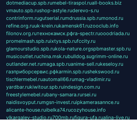
dotmediacup.spb.ru
mebel-tiraspol.ru
all-books.biz
vmauto.spb.ru
shop-astyle.ru
derevo-s.ru
contrinform.ru
gutserial.ru
mdrussia.spb.ru
monod.ru
refine.org.ru
uk-krein.ru
kamensk61.ru
zooclub.info
filonov.org.ru
технокамск.рф
ra-spectr.ru
ooodriada.ru
promelmash.spb.ru
ixtys.spb.ru
fccity.ru
glamourstudio.spb.ru
kola-nature.org
spbmaster.spb.ru
musicoutlet.ru
china.msk.ru
bulldog.su
grimm-online.ru
outlander.net.ru
maga.spb.ru
anime-sell.ru
keseloy.ru
газприборсервис.рф
karmin.spb.ru
shekswood.ru
tischlermebel.ru
automall66.ru
mag-vladimir.ru
yardbar.ru
kiwitour.spb.ru
indesign.com.ru
freestylemebel.ru
bany-samara.ru
rsei.ru
naidisvoyput.ru
mgsn-invest.ru
ipkamerasannce.ru
alicante-house.ru
ibelka74.ru
cozyhouse.info
vlkargalev-studio.ru
700mb.ru
figura-ufa.ru
alina-live.ru
belarusiannews.ru
womenknow.ru
dos-vniimk.ru
sega.net.ru
dv.net.ru
phenomenonsofhistory.com