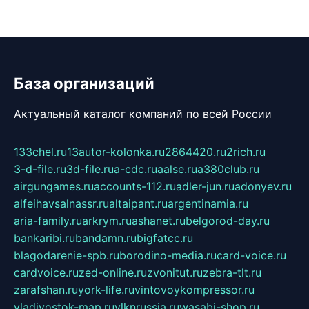
База организаций
Актуальный каталог компаний по всей России
133chel.ru
13autor-kolonka.ru
2864420.ru
2rich.ru
3-d-file.ru
3d-file.ru
a-cdc.ru
aalse.ru
a380club.ru
airgungames.ru
accounts-112.ru
adler-jun.ru
adonyev.ru
alfeihavsalnassr.ru
altaipant.ru
argentinamia.ru
aria-family.ru
arkrym.ru
ashanet.ru
belgorod-day.ru
bankaribi.ru
bandamn.ru
bigfatcc.ru
blagodarenie-spb.ru
borodino-media.ru
card-voice.ru
cardvoice.ru
zed-online.ru
zvonitut.ru
zebra-tlt.ru
zarafshan.ru
york-life.ru
vintovoykompressor.ru
vladivostok-map.ru
vlknrussia.ru
wasabi-shop.ru