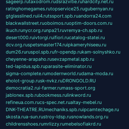
sageerp.ru
taxodrom.ru
dsrazvitie.ru
hardcity.net.ru
ratinghomegames.ru
topservice25.ru
gubernyan.ru
gtglasslined.ru
ii4.ru
tssport.spb.ru
andorra24.com
blackwallstreet.ru
oboimos.ru
optim-doors.com.ru
ikuch.ru
nycr.org.ru
npa21.ru
vremya-ch.spb.ru
desert000.ru
ivtorgi.ru
ifiori.ru
catalog-statei.ru
dcv.org.ru
spetsmaster174.ru
ipkameryhiseeu.ru
dum26.ru
ruspol.spb.ru
fr-opendp.ru
kam-solnyshko.ru
cheyenne-arapaho.ru
sevzapmetal.spb.ru
ted-lapidus.spb.ru
parasite-eliminator.ru
sigma-complete.ru
modernworld.ru
dama-moda.ru
eholot-group.ru
sk-nvkz.ru
DRONGOLD.RU
democratia2.ru
i-farmer.ru
mass-sport.org
jablonex.spb.ru
bookmess.ru
linkword.ru
refineua.com.ru
cs-spec.net.ru
altay-mebel.ru
DNK-THEATRE.RU
mechaniks.spb.ru
ipcamtechage.ru
skosta.ru
a-sun.ru
stroy-ldsp.ru
snowlands.org.ru
childrensshoes.ru
mrlizzy.ru
mebelsofiakrd.ru