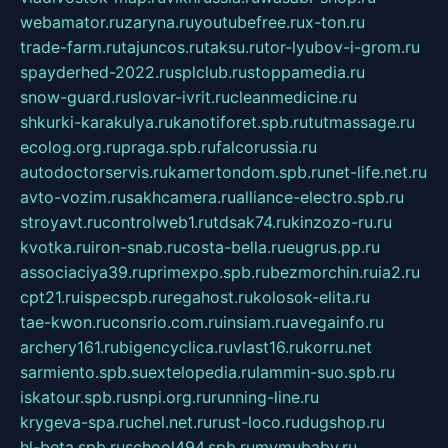
webamator.ru
zaryna.ru
youtubefree.ru
x-ton.ru
trade-farm.ru
tajuncos.ru
taksu.ru
tor-lyubov-i-grom.ru
spayderhed-2022.ru
splclub.ru
stoppamedia.ru
snow-guard.ru
slovar-ivrit.ru
cleanmedicine.ru
shkurki-karakulya.ru
kanotiforet.spb.ru
tutmassage.ru
ecolog.org.ru
praga.spb.ru
falcorussia.ru
autodoctorservis.ru
kamertondom.spb.ru
net-life.net.ru
avto-vozim.ru
sakhcamera.ru
alliance-electro.spb.ru
stroyavt.ru
controlweb1.ru
tdsak74.ru
kinzozo-ru.ru
kvotka.ru
iron-snab.ru
costa-bella.ru
eugrus.pp.ru
associaciya39.ru
primexpo.spb.ru
bezmorchin.ru
ia2.ru
cpt21.ru
ispecspb.ru
regahost.ru
kolosok-elita.ru
tae-kwon.ru
consrio.com.ru
insiam.ru
avegainfo.ru
archery161.ru
bigencyclica.ru
vlast16.ru
korru.net
sarmiento.spb.su
extelopedia.ru
lammin-suo.spb.ru
iskatour.spb.ru
snpi.org.ru
running-line.ru
krygeva-spa.ru
chel.net.ru
rust-loco.ru
dugshop.ru
hl-beta.spb.ru
school494.spb.ru
mymubaby.ru