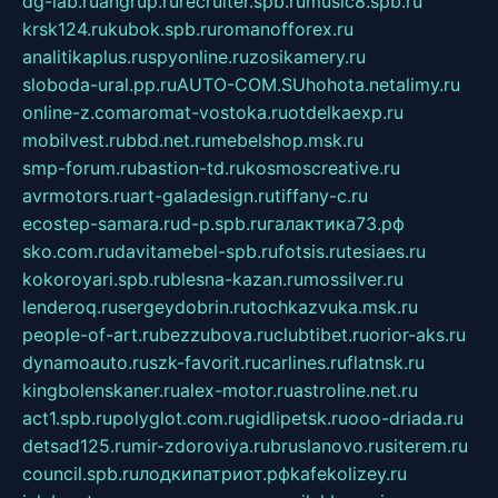
dg-lab.ru
angrup.ru
recruiter.spb.ru
music8.spb.ru
krsk124.ru
kubok.spb.ru
romanofforex.ru
analitikaplus.ru
spyonline.ru
zosikamery.ru
sloboda-ural.pp.ru
AUTO-COM.SU
hohota.net
alimy.ru
online-z.com
aromat-vostoka.ru
otdelkaexp.ru
mobilvest.ru
bbd.net.ru
mebelshop.msk.ru
smp-forum.ru
bastion-td.ru
kosmoscreative.ru
avrmotors.ru
art-galadesign.ru
tiffany-c.ru
ecostep-samara.ru
d-p.spb.ru
галактика73.рф
sko.com.ru
davitamebel-spb.ru
fotsis.ru
tesiaes.ru
kokoroyari.spb.ru
blesna-kazan.ru
mossilver.ru
lenderoq.ru
sergeydobrin.ru
tochkazvuka.msk.ru
people-of-art.ru
bezzubova.ru
clubtibet.ru
orior-aks.ru
dynamoauto.ru
szk-favorit.ru
carlines.ru
flatnsk.ru
kingbolenskaner.ru
alex-motor.ru
astroline.net.ru
act1.spb.ru
polyglot.com.ru
gidlipetsk.ru
ooo-driada.ru
detsad125.ru
mir-zdoroviya.ru
bruslanovo.ru
siterem.ru
council.spb.ru
лодкипатриот.рф
kafekolizey.ru