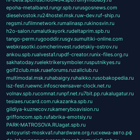
epoha-metalband.ru
ngr.spb.ru
rusgosnews.com
dieselvostok.ru
24hostel.msk.ru
w-dev.ru
f-ship.ru
regsmi.ru
filmnetwork.ru
malinasp.ru
kinosvin.ru
h2o-salon.ru
malutkayork.ru
deltaprim.spb.ru
tango-perm.ru
gooddir.ru
sgv.su
multiki-online.com
webkrasotki.com
cherinvest.ru
detskiy-ostrov.ru
ankou.spb.ru
alvesta1.ru
pdf-creator.ru
nix-files.org.ru
sakhatoday.ru
elektrikersymboler.ru
sputnikyes.ru
golf2club.msk.ru
aeforums.ru
zallclub.ru
multimodal.msk.ru
habaigry.ru
haikko.ru
sobakopedia.ru
isz-fest.ru
ewnc.info
screensaver-clock.net.ru
volnav.spb.ru
comnat.ru
npf.net.ru
7bit.pp.ru
kalugatur.ru
tesiaes.ru
card.com.ru
kazanka.spb.ru
gildiya-kuznecov.ru
kameryboavision.ru
griffoncom.spb.ru
fabrika-emotsiy.ru
PARK-MATROSOVA.RU
agat.spb.ru
avtoyurist-moskva1.ru
hardware.org.ru
схема-авто.рф