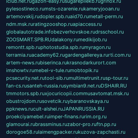
iclub.net.ru
gazon-easy.ru
sugarepilekb.ru
grinox.ru
pylesostineco.ru
msts-ozarenie.ru
kameryjooan.ru
artemovskij.ru
dopler.spb.ru
aid70.ru
metall-perm.ru
ndm.msk.ru
ratingzooshop.ru
apiaccess.ru
globalautotrade.info
bezverhovskoe.ru
drsschool.ru
ZOOSMART.SPB.RU
dalakony.ru
medikijob.ru
remontt.spb.ru
photostudia.spb.ru
myragon.ru
terramia.ru
academy62.ru
gardengallereya.ru
rti.com.ru
artem-news.ru
biserinca.ru
krasnodarkurort.com
imshowtv.ru
mebel-v-tule.ru
mobtopik.ru
pcsecurity.net.ru
tool-sib.ru
multimetrunit.ru
sp-tour.ru
fan-cs.ru
santeh-russia.ru
symbian9.net.ru
DSHAIR.RU
tmmotors.spb.ru
xjocuricopii.com
musavtomat.msk.ru
obustrojdom.ru
sovetcik.ru
ybaranovskaya.ru
ppknews.ru
cult-alshei.ru
JAPANRUSSIA.RU
proekciyamebel.ru
imper-finans.ru
rim.org.ru
glamourai.ru
brassminus.ru
zabor-pro.ru
ftn.pp.ru
dorogoe58.ru
laimengpacker.ru
kuzova-zapchasti.ru