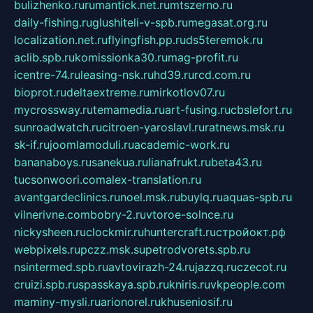
bulizhenko.ru
rumantick.net.ru
mtszerno.ru
daily-fishing.ru
glushiteli-v-spb.ru
megasat.org.ru
localization.net.ru
flyingfish.pp.ru
ds5teremok.ru
aclib.spb.ru
komissionka30.ru
mag-profit.ru
icentre-74.ru
leasing-nsk.ru
hd39.ru
rcd.com.ru
bioprot.ru
deltaextreme.ru
mirkotlov07.ru
mycrossway.ru
temamedia.ru
art-fusing.ru
cbslefort.ru
sunroadwatch.ru
citroen-yaroslavl.ru
ratnews.msk.ru
sk-if.ru
joomlamoduli.ru
academic-work.ru
bananaboys.ru
sanekua.ru
lianafrukt.ru
beta43.ru
tucsonwoori.com
alex-translation.ru
avantgardeclinics.ru
noel.msk.ru
buylq.ru
aquas-spb.ru
vilnerivne.com
bobry-2.ru
vtoroe-solnce.ru
nickysheen.ru
clockmir.ru
huntercraft.ru
стройокт.рф
webpixels.ru
pczz.msk.su
petrodvorets.spb.ru
nsintermed.spb.ru
avtovirazh-24.ru
jazzq.ru
czecot.ru
cruizi.spb.ru
spasskaya.spb.ru
kniris.ru
vkpeople.com
maminy-mysli.ru
arionorel.ru
khuseniosif.ru