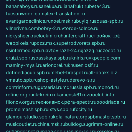
bananaboys.ru
sanekua.ru
lianafrukt.ru
beta43.ru
tucsonwoori.com
alex-translation.ru
avantgardeclinics.ru
noel.msk.ru
buylq.ru
aquas-spb.ru
vilnerivne.com
bobry-2.ru
vtoroe-solnce.ru
nickysheen.ru
clockmir.ru
huntercraft.ru
стройокт.рф
webpixels.ru
pczz.msk.su
petrodvorets.spb.ru
nsintermed.spb.ru
avtovirazh-24.ru
jazzq.ru
czecot.ru
cruizi.spb.ru
spasskaya.spb.ru
kniris.ru
vkpeople.com
maminy-mysli.ru
arionorel.ru
khuseniosif.ru
dotmediacup.spb.ru
mebel-tiraspol.ru
all-books.biz
vmauto.spb.ru
shop-astyle.ru
derevo-s.ru
contrinform.ru
gutserial.ru
mdrussia.spb.ru
monod.ru
refine.org.ru
uk-krein.ru
kamensk61.ru
zooclub.info
filonov.org.ru
технокамск.рф
ra-spectr.ru
ooodriada.ru
promelmash.spb.ru
ixtys.spb.ru
fccity.ru
glamourstudio.spb.ru
kola-nature.org
spbmaster.spb.ru
musicoutlet.ru
china.msk.ru
bulldog.su
grimm-online.ru
outlander.net.ru
maga.spb.ru
anime-sell.ru
keseloy.ru