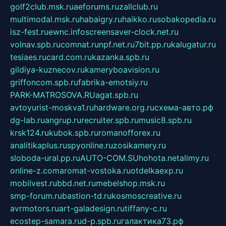
golf2club.msk.ru
aeforums.ru
zallclub.ru
multimodal.msk.ru
habaigry.ru
haikko.ru
sobakopedia.ru
isz-fest.ru
ewnc.info
screensaver-clock.net.ru
volnav.spb.ru
comnat.ru
npf.net.ru
7bit.pp.ru
kalugatur.ru
tesiaes.ru
card.com.ru
kazanka.spb.ru
gildiya-kuznecov.ru
kameryboavision.ru
griffoncom.spb.ru
fabrika-emotsiy.ru
PARK-MATROSOVA.RU
agat.spb.ru
avtoyurist-moskva1.ru
hardware.org.ru
схема-авто.рф
dg-lab.ru
angrup.ru
recruiter.spb.ru
music8.spb.ru
krsk124.ru
kubok.spb.ru
romanofforex.ru
analitikaplus.ru
spyonline.ru
zosikamery.ru
sloboda-ural.pp.ru
AUTO-COM.SU
hohota.net
alimy.ru
online-z.com
aromat-vostoka.ru
otdelkaexp.ru
mobilvest.ru
bbd.net.ru
mebelshop.msk.ru
smp-forum.ru
bastion-td.ru
kosmoscreative.ru
avrmotors.ru
art-galadesign.ru
tiffany-c.ru
ecostep-samara.ru
d-p.spb.ru
галактика73.рф