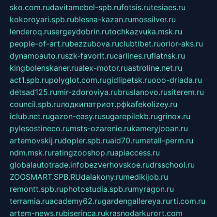
sko.com.ru
davitamebel-spb.ru
fotsis.ru
tesiaes.ru
kokoroyari.spb.ru
blesna-kazan.ru
mossilver.ru
lenderoq.ru
sergeydobrin.ru
tochkazvuka.msk.ru
people-of-art.ru
bezzubova.ru
clubtibet.ru
orior-aks.ru
dynamoauto.ru
szk-favorit.ru
carlines.ru
flatnsk.ru
kingbolenskaner.ru
alex-motor.ru
astroline.net.ru
act1.spb.ru
polyglot.com.ru
gidlipetsk.ru
ooo-driada.ru
detsad125.ru
mir-zdoroviya.ru
bruslanovo.ru
siterem.ru
council.spb.ru
лодкипатриот.рф
kafekolizey.ru
iclub.net.ru
gazon-easy.ru
sugarepilekb.ru
grinox.ru
pylesostineco.ru
msts-ozarenie.ru
kameryjooan.ru
artemovskij.ru
dopler.spb.ru
aid70.ru
metall-perm.ru
ndm.msk.ru
ratingzooshop.ru
apiaccess.ru
globalautotrade.info
bezverhovskoe.ru
drsschool.ru
ZOOSMART.SPB.RU
dalakony.ru
medikijob.ru
remontt.spb.ru
photostudia.spb.ru
myragon.ru
terramia.ru
academy62.ru
gardengallereya.ru
rti.com.ru
artem-news.ru
biserinca.ru
krasnodarkurort.com