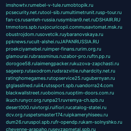
imshowtv.ru
mebel-v-tule.ru
mobtopik.ru
pcsecurity.net.ru
tool-sib.ru
multimetrunit.ru
sp-tour.ru
fan-cs.ru
santeh-russia.ru
symbian9.net.ru
DSHAIR.RU
tmmotors.spb.ru
xjocuricopii.com
musavtomat.msk.ru
obustrojdom.ru
sovetcik.ru
ybaranovskaya.ru
ppknews.ru
cult-alshei.ru
JAPANRUSSIA.RU
proekciyamebel.ru
imper-finans.ru
rim.org.ru
glamourai.ru
brassminus.ru
zabor-pro.ru
ftn.pp.ru
dorogoe58.ru
laimengpacker.ru
kuzova-zapchasti.ru
sageerp.ru
taxodrom.ru
dsrazvitie.ru
hardcity.net.ru
ratinghomegames.ru
topservice25.ru
gubernyan.ru
gtglasslined.ru
ii4.ru
tssport.spb.ru
andorra24.com
blackwallstreet.ru
oboimos.ru
optim-doors.com.ru
ikuch.ru
nycr.org.ru
npa21.ru
vremya-ch.spb.ru
desert000.ru
ivtorgi.ru
ifiori.ru
catalog-statei.ru
dcv.org.ru
spetsmaster174.ru
ipkameryhiseeu.ru
dum26.ru
ruspol.spb.ru
fr-opendp.ru
kam-solnyshko.ru
cheyenne-arapaho.ru
sevzapmetal.spb.ru