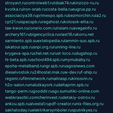
stroyavt.ru
controlweb1.ru
tdsak74.ru
kinzozo-ru.ru
kvotka.ru
iron-snab.ru
costa-bella.ru
eugrus.pp.ru
associaciya39.ru
primexpo.spb.ru
bezmorchin.ru
ia2.ru
cpt21.ru
ispecspb.ru
regahost.ru
kolosok-elita.ru
tae-kwon.ru
consrio.com.ru
insiam.ru
avegainfo.ru
archery161.ru
bigencyclica.ru
vlast16.ru
korru.net
sarmiento.spb.su
extelopedia.ru
lammin-suo.spb.ru
iskatour.spb.ru
snpi.org.ru
running-line.ru
krygeva-spa.ru
chel.net.ru
rust-loco.ru
dugshop.ru
hl-beta.spb.ru
school494.spb.ru
mymubaby.ru
epoha-metalband.ru
ngr.spb.ru
rusgosnews.com
dieselvostok.ru
24hostel.msk.ru
w-dev.ru
f-ship.ru
regsmi.ru
filmnetwork.ru
malinasp.ru
kinosvin.ru
h2o-salon.ru
malutkayork.ru
deltaprim.spb.ru
tango-perm.ru
gooddir.ru
sgv.su
multiki-online.com
webkrasotki.com
cherinvest.ru
detskiy-ostrov.ru
ankou.spb.ru
alvesta1.ru
pdf-creator.ru
nix-files.org.ru
sakhatoday.ru
elektrikersymboler.ru
sputnikyes.ru