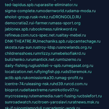
ted-lapidus.spb.ru
parasite-eliminator.ru
sigma-complete.ru
modernworld.ru
dama-moda.ru
eholot-group.ru
sk-nvkz.ru
DRONGOLD.RU
democratia2.ru
i-farmer.ru
mass-sport.org
jablonex.spb.ru
bookmess.ru
linkword.ru
refineua.com.ru
cs-spec.net.ru
altay-mebel.ru
DNK-THEATRE.RU
mechaniks.spb.ru
ipcamtechage.ru
skosta.ru
a-sun.ru
stroy-ldsp.ru
snowlands.org.ru
childrensshoes.ru
mrlizzy.ru
mebelsofiakrd.ru
bulizhenko.ru
rumantick.net.ru
mtszerno.ru
daily-fishing.ru
glushiteli-v-spb.ru
megasat.org.ru
localization.net.ru
flyingfish.pp.ru
ds5teremok.ru
aclib.spb.ru
komissionka30.ru
mag-profit.ru
icentre-74.ru
leasing-nsk.ru
hd39.ru
rcd.com.ru
bioprot.ru
deltaextreme.ru
mirkotlov07.ru
mycrossway.ru
temamedia.ru
art-fusing.ru
cbslefort.ru
sunroadwatch.ru
citroen-yaroslavl.ru
ratnews.msk.ru
sk-if.ru
joomlamoduli.ru
academic-work.ru