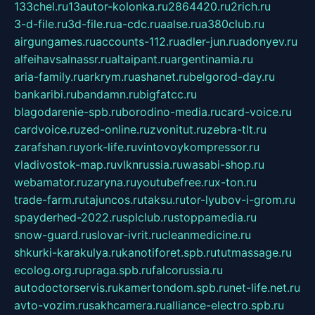
133chel.ru
13autor-kolonka.ru
2864420.ru
2rich.ru
3-d-file.ru
3d-file.ru
a-cdc.ru
aalse.ru
a380club.ru
airgungames.ru
accounts-112.ru
adler-jun.ru
adonyev.ru
alfeihavsalnassr.ru
altaipant.ru
argentinamia.ru
aria-family.ru
arkrym.ru
ashanet.ru
belgorod-day.ru
bankaribi.ru
bandamn.ru
bigfatcc.ru
blagodarenie-spb.ru
borodino-media.ru
card-voice.ru
cardvoice.ru
zed-online.ru
zvonitut.ru
zebra-tlt.ru
zarafshan.ru
york-life.ru
vintovoykompressor.ru
vladivostok-map.ru
vlknrussia.ru
wasabi-shop.ru
webamator.ru
zaryna.ru
youtubefree.ru
x-ton.ru
trade-farm.ru
tajuncos.ru
taksu.ru
tor-lyubov-i-grom.ru
spayderhed-2022.ru
splclub.ru
stoppamedia.ru
snow-guard.ru
slovar-ivrit.ru
cleanmedicine.ru
shkurki-karakulya.ru
kanotiforet.spb.ru
tutmassage.ru
ecolog.org.ru
praga.spb.ru
falcorussia.ru
autodoctorservis.ru
kamertondom.spb.ru
net-life.net.ru
avto-vozim.ru
sakhcamera.ru
alliance-electro.spb.ru