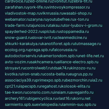
cardvoice.ru
zed-online.ru
zvonitut.ru
zebra-tlt.ru
zarafshan.ru
york-life.ru
vintovoykompressor.ru
vladivostok-map.ru
vlknrussia.ru
wasabi-shop.ru
webamator.ru
zaryna.ru
youtubefree.ru
x-ton.ru
trade-farm.ru
tajuncos.ru
taksu.ru
tor-lyubov-i-grom.ru
spayderhed-2022.ru
splclub.ru
stoppamedia.ru
snow-guard.ru
slovar-ivrit.ru
cleanmedicine.ru
shkurki-karakulya.ru
kanotiforet.spb.ru
tutmassage.ru
ecolog.org.ru
praga.spb.ru
falcorussia.ru
autodoctorservis.ru
kamertondom.spb.ru
net-life.net.ru
avto-vozim.ru
sakhcamera.ru
alliance-electro.spb.ru
stroyavt.ru
controlweb1.ru
tdsak74.ru
kinzozo-ru.ru
kvotka.ru
iron-snab.ru
costa-bella.ru
eugrus.pp.ru
associaciya39.ru
primexpo.spb.ru
bezmorchin.ru
ia2.ru
cpt21.ru
ispecspb.ru
regahost.ru
kolosok-elita.ru
tae-kwon.ru
consrio.com.ru
insiam.ru
avegainfo.ru
archery161.ru
bigencyclica.ru
vlast16.ru
korru.net
sarmiento.spb.su
extelopedia.ru
lammin-suo.spb.ru