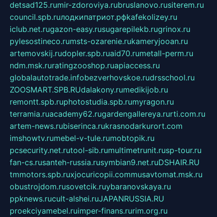
detsad125.ru
mir-zdoroviya.ru
bruslanovo.ru
siterem.ru
council.spb.ru
лодкипатриот.рф
kafekolizey.ru
iclub.net.ru
gazon-easy.ru
sugarepilekb.ru
grinox.ru
pylesostineco.ru
msts-ozarenie.ru
kameryjooan.ru
artemovskij.ru
dopler.spb.ru
aid70.ru
metall-perm.ru
ndm.msk.ru
ratingzooshop.ru
apiaccess.ru
globalautotrade.info
bezverhovskoe.ru
drsschool.ru
ZOOSMART.SPB.RU
dalakony.ru
medikijob.ru
remontt.spb.ru
photostudia.spb.ru
myragon.ru
terramia.ru
academy62.ru
gardengallereya.ru
rti.com.ru
artem-news.ru
biserinca.ru
krasnodarkurort.com
imshowtv.ru
mebel-v-tule.ru
mobtopik.ru
pcsecurity.net.ru
tool-sib.ru
multimetrunit.ru
sp-tour.ru
fan-cs.ru
santeh-russia.ru
symbian9.net.ru
DSHAIR.RU
tmmotors.spb.ru
xjocuricopii.com
musavtomat.msk.ru
obustrojdom.ru
sovetcik.ru
ybaranovskaya.ru
ppknews.ru
cult-alshei.ru
JAPANRUSSIA.RU
proekciyamebel.ru
imper-finans.ru
rim.org.ru