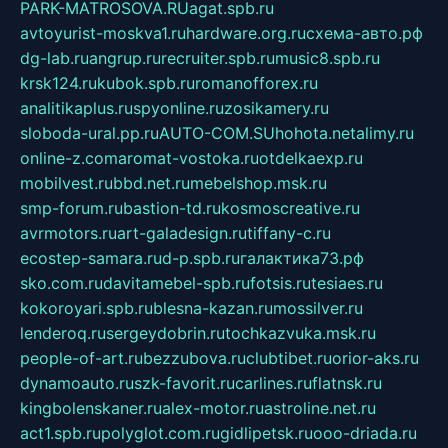
PARK-MATROSOVA.RU
agat.spb.ru
avtoyurist-moskva1.ru
hardware.org.ru
схема-авто.рф
dg-lab.ru
angrup.ru
recruiter.spb.ru
music8.spb.ru
krsk124.ru
kubok.spb.ru
romanofforex.ru
analitikaplus.ru
spyonline.ru
zosikamery.ru
sloboda-ural.pp.ru
AUTO-COM.SU
hohota.net
alimy.ru
online-z.com
aromat-vostoka.ru
otdelkaexp.ru
mobilvest.ru
bbd.net.ru
mebelshop.msk.ru
smp-forum.ru
bastion-td.ru
kosmoscreative.ru
avrmotors.ru
art-galadesign.ru
tiffany-c.ru
ecostep-samara.ru
d-p.spb.ru
галактика73.рф
sko.com.ru
davitamebel-spb.ru
fotsis.ru
tesiaes.ru
kokoroyari.spb.ru
blesna-kazan.ru
mossilver.ru
lenderoq.ru
sergeydobrin.ru
tochkazvuka.msk.ru
people-of-art.ru
bezzubova.ru
clubtibet.ru
orior-aks.ru
dynamoauto.ru
szk-favorit.ru
carlines.ru
flatnsk.ru
kingbolenskaner.ru
alex-motor.ru
astroline.net.ru
act1.spb.ru
polyglot.com.ru
gidlipetsk.ru
ooo-driada.ru