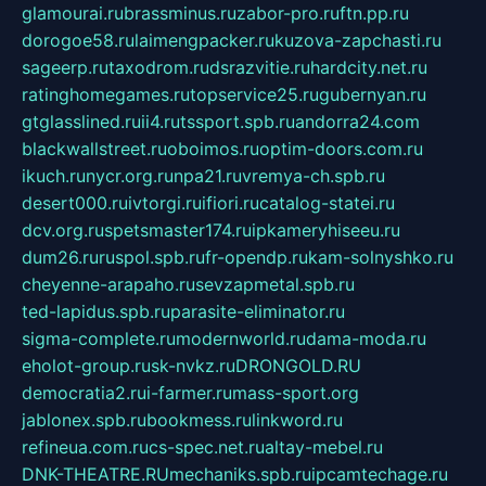
glamourai.ru
brassminus.ru
zabor-pro.ru
ftn.pp.ru
dorogoe58.ru
laimengpacker.ru
kuzova-zapchasti.ru
sageerp.ru
taxodrom.ru
dsrazvitie.ru
hardcity.net.ru
ratinghomegames.ru
topservice25.ru
gubernyan.ru
gtglasslined.ru
ii4.ru
tssport.spb.ru
andorra24.com
blackwallstreet.ru
oboimos.ru
optim-doors.com.ru
ikuch.ru
nycr.org.ru
npa21.ru
vremya-ch.spb.ru
desert000.ru
ivtorgi.ru
ifiori.ru
catalog-statei.ru
dcv.org.ru
spetsmaster174.ru
ipkameryhiseeu.ru
dum26.ru
ruspol.spb.ru
fr-opendp.ru
kam-solnyshko.ru
cheyenne-arapaho.ru
sevzapmetal.spb.ru
ted-lapidus.spb.ru
parasite-eliminator.ru
sigma-complete.ru
modernworld.ru
dama-moda.ru
eholot-group.ru
sk-nvkz.ru
DRONGOLD.RU
democratia2.ru
i-farmer.ru
mass-sport.org
jablonex.spb.ru
bookmess.ru
linkword.ru
refineua.com.ru
cs-spec.net.ru
altay-mebel.ru
DNK-THEATRE.RU
mechaniks.spb.ru
ipcamtechage.ru