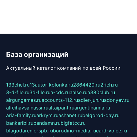
База организаций
Актуальный каталог компаний по всей России
133chel.ru
13autor-kolonka.ru
2864420.ru
2rich.ru
3-d-file.ru
3d-file.ru
a-cdc.ru
aalse.ru
a380club.ru
airgungames.ru
accounts-112.ru
adler-jun.ru
adonyev.ru
alfeihavsalnassr.ru
altaipant.ru
argentinamia.ru
aria-family.ru
arkrym.ru
ashanet.ru
belgorod-day.ru
bankaribi.ru
bandamn.ru
bigfatcc.ru
blagodarenie-spb.ru
borodino-media.ru
card-voice.ru