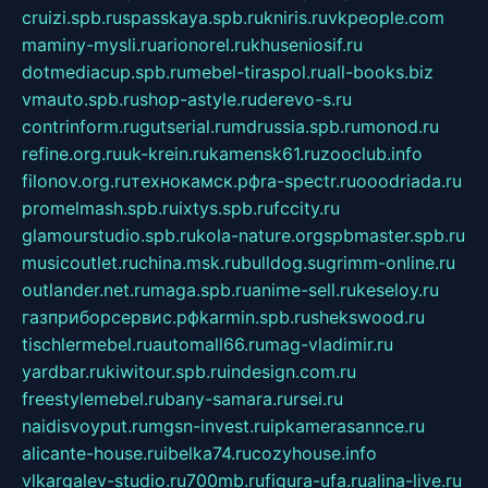
cruizi.spb.ru
spasskaya.spb.ru
kniris.ru
vkpeople.com
maminy-mysli.ru
arionorel.ru
khuseniosif.ru
dotmediacup.spb.ru
mebel-tiraspol.ru
all-books.biz
vmauto.spb.ru
shop-astyle.ru
derevo-s.ru
contrinform.ru
gutserial.ru
mdrussia.spb.ru
monod.ru
refine.org.ru
uk-krein.ru
kamensk61.ru
zooclub.info
filonov.org.ru
технокамск.рф
ra-spectr.ru
ooodriada.ru
promelmash.spb.ru
ixtys.spb.ru
fccity.ru
glamourstudio.spb.ru
kola-nature.org
spbmaster.spb.ru
musicoutlet.ru
china.msk.ru
bulldog.su
grimm-online.ru
outlander.net.ru
maga.spb.ru
anime-sell.ru
keseloy.ru
газприборсервис.рф
karmin.spb.ru
shekswood.ru
tischlermebel.ru
automall66.ru
mag-vladimir.ru
yardbar.ru
kiwitour.spb.ru
indesign.com.ru
freestylemebel.ru
bany-samara.ru
rsei.ru
naidisvoyput.ru
mgsn-invest.ru
ipkamerasannce.ru
alicante-house.ru
ibelka74.ru
cozyhouse.info
vlkargalev-studio.ru
700mb.ru
figura-ufa.ru
alina-live.ru