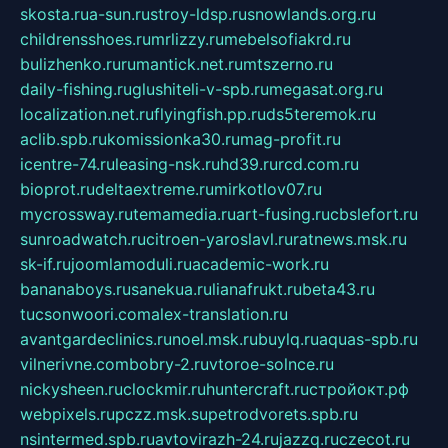
skosta.ru
a-sun.ru
stroy-ldsp.ru
snowlands.org.ru
childrensshoes.ru
mrlizzy.ru
mebelsofiakrd.ru
bulizhenko.ru
rumantick.net.ru
mtszerno.ru
daily-fishing.ru
glushiteli-v-spb.ru
megasat.org.ru
localization.net.ru
flyingfish.pp.ru
ds5teremok.ru
aclib.spb.ru
komissionka30.ru
mag-profit.ru
icentre-74.ru
leasing-nsk.ru
hd39.ru
rcd.com.ru
bioprot.ru
deltaextreme.ru
mirkotlov07.ru
mycrossway.ru
temamedia.ru
art-fusing.ru
cbslefort.ru
sunroadwatch.ru
citroen-yaroslavl.ru
ratnews.msk.ru
sk-if.ru
joomlamoduli.ru
academic-work.ru
bananaboys.ru
sanekua.ru
lianafrukt.ru
beta43.ru
tucsonwoori.com
alex-translation.ru
avantgardeclinics.ru
noel.msk.ru
buylq.ru
aquas-spb.ru
vilnerivne.com
bobry-2.ru
vtoroe-solnce.ru
nickysheen.ru
clockmir.ru
huntercraft.ru
стройокт.рф
webpixels.ru
pczz.msk.su
petrodvorets.spb.ru
nsintermed.spb.ru
avtovirazh-24.ru
jazzq.ru
czecot.ru