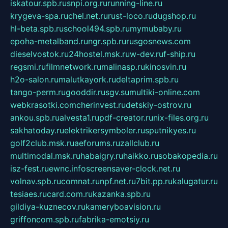
iskatour.spb.ru
snpi.org.ru
running-line.ru
krygeva-spa.ru
chel.net.ru
rust-loco.ru
dugshop.ru
hl-beta.spb.ru
school494.spb.ru
mymubaby.ru
epoha-metalband.ru
ngr.spb.ru
rusgosnews.com
dieselvostok.ru
24hostel.msk.ru
w-dev.ru
f-ship.ru
regsmi.ru
filmnetwork.ru
malinasp.ru
kinosvin.ru
h2o-salon.ru
malutkayork.ru
deltaprim.spb.ru
tango-perm.ru
gooddir.ru
sgv.su
multiki-online.com
webkrasotki.com
cherinvest.ru
detskiy-ostrov.ru
ankou.spb.ru
alvesta1.ru
pdf-creator.ru
nix-files.org.ru
sakhatoday.ru
elektrikersymboler.ru
sputnikyes.ru
golf2club.msk.ru
aeforums.ru
zallclub.ru
multimodal.msk.ru
habaigry.ru
haikko.ru
sobakopedia.ru
isz-fest.ru
ewnc.info
screensaver-clock.net.ru
volnav.spb.ru
comnat.ru
npf.net.ru
7bit.pp.ru
kalugatur.ru
tesiaes.ru
card.com.ru
kazanka.spb.ru
gildiya-kuznecov.ru
kameryboavision.ru
griffoncom.spb.ru
fabrika-emotsiy.ru