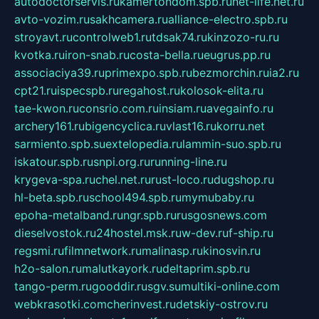
autodoctorservis.ru
kamertondom.spb.ru
net-life.net.ru
avto-vozim.ru
sakhcamera.ru
alliance-electro.spb.ru
stroyavt.ru
controlweb1.ru
tdsak74.ru
kinzozo-ru.ru
kvotka.ru
iron-snab.ru
costa-bella.ru
eugrus.pp.ru
associaciya39.ru
primexpo.spb.ru
bezmorchin.ru
ia2.ru
cpt21.ru
ispecspb.ru
regahost.ru
kolosok-elita.ru
tae-kwon.ru
consrio.com.ru
insiam.ru
avegainfo.ru
archery161.ru
bigencyclica.ru
vlast16.ru
korru.net
sarmiento.spb.su
extelopedia.ru
lammin-suo.spb.ru
iskatour.spb.ru
snpi.org.ru
running-line.ru
krygeva-spa.ru
chel.net.ru
rust-loco.ru
dugshop.ru
hl-beta.spb.ru
school494.spb.ru
mymubaby.ru
epoha-metalband.ru
ngr.spb.ru
rusgosnews.com
dieselvostok.ru
24hostel.msk.ru
w-dev.ru
f-ship.ru
regsmi.ru
filmnetwork.ru
malinasp.ru
kinosvin.ru
h2o-salon.ru
malutkayork.ru
deltaprim.spb.ru
tango-perm.ru
gooddir.ru
sgv.su
multiki-online.com
webkrasotki.com
cherinvest.ru
detskiy-ostrov.ru