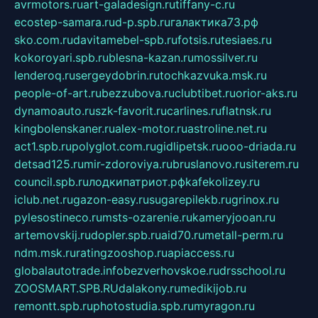
avrmotors.ru
art-galadesign.ru
tiffany-c.ru
ecostep-samara.ru
d-p.spb.ru
галактика73.рф
sko.com.ru
davitamebel-spb.ru
fotsis.ru
tesiaes.ru
kokoroyari.spb.ru
blesna-kazan.ru
mossilver.ru
lenderoq.ru
sergeydobrin.ru
tochkazvuka.msk.ru
people-of-art.ru
bezzubova.ru
clubtibet.ru
orior-aks.ru
dynamoauto.ru
szk-favorit.ru
carlines.ru
flatnsk.ru
kingbolenskaner.ru
alex-motor.ru
astroline.net.ru
act1.spb.ru
polyglot.com.ru
gidlipetsk.ru
ooo-driada.ru
detsad125.ru
mir-zdoroviya.ru
bruslanovo.ru
siterem.ru
council.spb.ru
лодкипатриот.рф
kafekolizey.ru
iclub.net.ru
gazon-easy.ru
sugarepilekb.ru
grinox.ru
pylesostineco.ru
msts-ozarenie.ru
kameryjooan.ru
artemovskij.ru
dopler.spb.ru
aid70.ru
metall-perm.ru
ndm.msk.ru
ratingzooshop.ru
apiaccess.ru
globalautotrade.info
bezverhovskoe.ru
drsschool.ru
ZOOSMART.SPB.RU
dalakony.ru
medikijob.ru
remontt.spb.ru
photostudia.spb.ru
myragon.ru