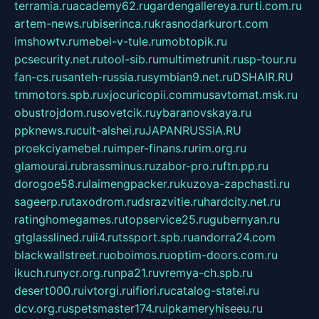
terramia.ru
academy62.ru
gardengallereya.ru
rti.com.ru
artem-news.ru
biserinca.ru
krasnodarkurort.com
imshowtv.ru
mebel-v-tule.ru
mobtopik.ru
pcsecurity.net.ru
tool-sib.ru
multimetrunit.ru
sp-tour.ru
fan-cs.ru
santeh-russia.ru
symbian9.net.ru
DSHAIR.RU
tmmotors.spb.ru
xjocuricopii.com
musavtomat.msk.ru
obustrojdom.ru
sovetcik.ru
ybaranovskaya.ru
ppknews.ru
cult-alshei.ru
JAPANRUSSIA.RU
proekciyamebel.ru
imper-finans.ru
rim.org.ru
glamourai.ru
brassminus.ru
zabor-pro.ru
ftn.pp.ru
dorogoe58.ru
laimengpacker.ru
kuzova-zapchasti.ru
sageerp.ru
taxodrom.ru
dsrazvitie.ru
hardcity.net.ru
ratinghomegames.ru
topservice25.ru
gubernyan.ru
gtglasslined.ru
ii4.ru
tssport.spb.ru
andorra24.com
blackwallstreet.ru
oboimos.ru
optim-doors.com.ru
ikuch.ru
nycr.org.ru
npa21.ru
vremya-ch.spb.ru
desert000.ru
ivtorgi.ru
ifiori.ru
catalog-statei.ru
dcv.org.ru
spetsmaster174.ru
ipkameryhiseeu.ru