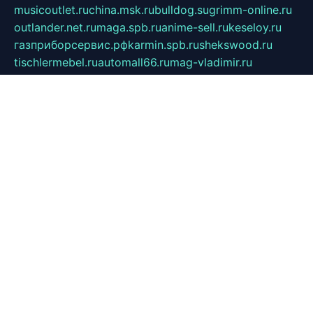
musicoutlet.ru
china.msk.ru
bulldog.su
grimm-online.ru
outlander.net.ru
maga.spb.ru
anime-sell.ru
keseloy.ru
газприборсервис.рф
karmin.spb.ru
shekswood.ru
tischlermebel.ru
automall66.ru
mag-vladimir.ru
yardbar.ru
kiwitour.spb.ru
indesign.com.ru
freestylemebel.ru
bany-samara.ru
rsei.ru
naidisvoyput.ru
mgsn-invest.ru
ipkamerasannce.ru
alicante-house.ru
ibelka74.ru
cozyhouse.info
vlkargalev-studio.ru
700mb.ru
figura-ufa.ru
alina-live.ru
belarusiannews.ru
womenknow.ru
dos-vniimk.ru
sega.net.ru
dv.net.ru
phenomenonsofhistory.com
telesputnik.net.ru
wall.pp.ru
pylesosroidmi.ru
gtc-clan.ru
cligs.ru
bibikazap.ru
popova.org.ru
netwhistler.spb.ru
bellvil.ru
bonzon.ru
iss-vladik.ru
defiparis.net.ru
las-gryzas.ru
amku.ru
electednews.spb.ru
feather.org.ru
spar72.ru
tankiigri.ru
dominus.com.ru
ibtree.ru
sanykool.pp.ru
unixlib.org.ru
menatep.spb.ru
gartenterrassen.ru
printeka.ru