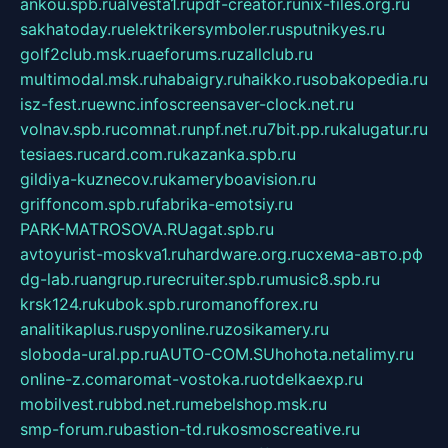
ankou.spb.ru
alvesta1.ru
pdf-creator.ru
nix-files.org.ru
sakhatoday.ru
elektrikersymboler.ru
sputnikyes.ru
golf2club.msk.ru
aeforums.ru
zallclub.ru
multimodal.msk.ru
habaigry.ru
haikko.ru
sobakopedia.ru
isz-fest.ru
ewnc.info
screensaver-clock.net.ru
volnav.spb.ru
comnat.ru
npf.net.ru
7bit.pp.ru
kalugatur.ru
tesiaes.ru
card.com.ru
kazanka.spb.ru
gildiya-kuznecov.ru
kameryboavision.ru
griffoncom.spb.ru
fabrika-emotsiy.ru
PARK-MATROSOVA.RU
agat.spb.ru
avtoyurist-moskva1.ru
hardware.org.ru
схема-авто.рф
dg-lab.ru
angrup.ru
recruiter.spb.ru
music8.spb.ru
krsk124.ru
kubok.spb.ru
romanofforex.ru
analitikaplus.ru
spyonline.ru
zosikamery.ru
sloboda-ural.pp.ru
AUTO-COM.SU
hohota.net
alimy.ru
online-z.com
aromat-vostoka.ru
otdelkaexp.ru
mobilvest.ru
bbd.net.ru
mebelshop.msk.ru
smp-forum.ru
bastion-td.ru
kosmoscreative.ru