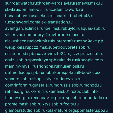
sunroadwatch.ru
citroen-yaroslavl.ru
ratnews.msk.ru
sk-if.ru
joomlamoduli.ru
academic-work.ru
bananaboys.ru
sanekua.ru
lianafrukt.ru
beta43.ru
tucsonwoori.com
alex-translation.ru
avantgardeclinics.ru
noel.msk.ru
buylq.ru
aquas-spb.ru
vilnerivne.com
bobry-2.ru
vtoroe-solnce.ru
nickysheen.ru
clockmir.ru
huntercraft.ru
стройокт.рф
webpixels.ru
pczz.msk.su
petrodvorets.spb.ru
nsintermed.spb.ru
avtovirazh-24.ru
jazzq.ru
czecot.ru
cruizi.spb.ru
spasskaya.spb.ru
kniris.ru
vkpeople.com
maminy-mysli.ru
arionorel.ru
khuseniosif.ru
dotmediacup.spb.ru
mebel-tiraspol.ru
all-books.biz
vmauto.spb.ru
shop-astyle.ru
derevo-s.ru
contrinform.ru
gutserial.ru
mdrussia.spb.ru
monod.ru
refine.org.ru
uk-krein.ru
kamensk61.ru
zooclub.info
filonov.org.ru
технокамск.рф
ra-spectr.ru
ooodriada.ru
promelmash.spb.ru
ixtys.spb.ru
fccity.ru
glamourstudio.spb.ru
kola-nature.org
spbmaster.spb.ru