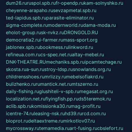
dum26.ru
ruspol.spb.ru
fr-opendp.ru
kam-solnyshko.ru
cheyenne-arapaho.ru
sevzapmetal.spb.ru
ted-lapidus.spb.ru
parasite-eliminator.ru
sigma-complete.ru
modernworld.ru
dama-moda.ru
eholot-group.ru
sk-nvkz.ru
DRONGOLD.RU
democratia2.ru
i-farmer.ru
mass-sport.org
jablonex.spb.ru
bookmess.ru
linkword.ru
refineua.com.ru
cs-spec.net.ru
altay-mebel.ru
DNK-THEATRE.RU
mechaniks.spb.ru
ipcamtechage.ru
skosta.ru
a-sun.ru
stroy-ldsp.ru
snowlands.org.ru
childrensshoes.ru
mrlizzy.ru
mebelsofiakrd.ru
bulizhenko.ru
rumantick.net.ru
mtszerno.ru
daily-fishing.ru
glushiteli-v-spb.ru
megasat.org.ru
localization.net.ru
flyingfish.pp.ru
ds5teremok.ru
aclib.spb.ru
komissionka30.ru
mag-profit.ru
icentre-74.ru
leasing-nsk.ru
hd39.ru
rcd.com.ru
bioprot.ru
deltaextreme.ru
mirkotlov07.ru
mycrossway.ru
temamedia.ru
art-fusing.ru
cbslefort.ru