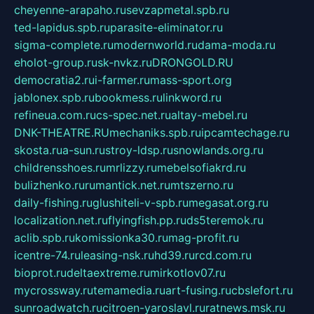
cheyenne-arapaho.ru
sevzapmetal.spb.ru
ted-lapidus.spb.ru
parasite-eliminator.ru
sigma-complete.ru
modernworld.ru
dama-moda.ru
eholot-group.ru
sk-nvkz.ru
DRONGOLD.RU
democratia2.ru
i-farmer.ru
mass-sport.org
jablonex.spb.ru
bookmess.ru
linkword.ru
refineua.com.ru
cs-spec.net.ru
altay-mebel.ru
DNK-THEATRE.RU
mechaniks.spb.ru
ipcamtechage.ru
skosta.ru
a-sun.ru
stroy-ldsp.ru
snowlands.org.ru
childrensshoes.ru
mrlizzy.ru
mebelsofiakrd.ru
bulizhenko.ru
rumantick.net.ru
mtszerno.ru
daily-fishing.ru
glushiteli-v-spb.ru
megasat.org.ru
localization.net.ru
flyingfish.pp.ru
ds5teremok.ru
aclib.spb.ru
komissionka30.ru
mag-profit.ru
icentre-74.ru
leasing-nsk.ru
hd39.ru
rcd.com.ru
bioprot.ru
deltaextreme.ru
mirkotlov07.ru
mycrossway.ru
temamedia.ru
art-fusing.ru
cbslefort.ru
sunroadwatch.ru
citroen-yaroslavl.ru
ratnews.msk.ru