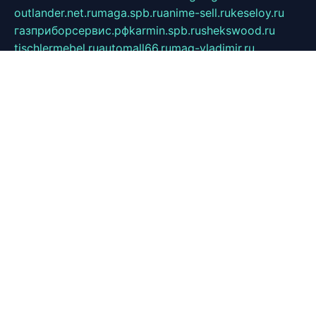
outlander.net.ru
maga.spb.ru
anime-sell.ru
keseloy.ru
газприборсервис.рф
karmin.spb.ru
shekswood.ru
tischlermebel.ru
automall66.ru
mag-vladimir.ru
yardbar.ru
kiwitour.spb.ru
indesign.com.ru
freestylemebel.ru
bany-samara.ru
rsei.ru
naidisvoyput.ru
mgsn-invest.ru
ipkamerasannce.ru
alicante-house.ru
ibelka74.ru
cozyhouse.info
vlkargalev-studio.ru
700mb.ru
figura-ufa.ru
alina-live.ru
belarusiannews.ru
womenknow.ru
dos-vniimk.ru
sega.net.ru
dv.net.ru
phenomenonsofhistory.com
telesputnik.net.ru
wall.pp.ru
pylesosroidmi.ru
gtc-clan.ru
cligs.ru
bibikazap.ru
popova.org.ru
netwhistler.spb.ru
bellvil.ru
bonzon.ru
iss-vladik.ru
defiparis.net.ru
las-gryzas.ru
amku.ru
electednews.spb.ru
feather.org.ru
spar72.ru
tankiigri.ru
dominus.com.ru
ibtree.ru
sanykool.pp.ru
unixlib.org.ru
menatep.spb.ru
gartenterrassen.ru
printeka.ru
skvozilka.com.ru
parkovka-pub.ru
lovemobi.ru
art-ru.ru