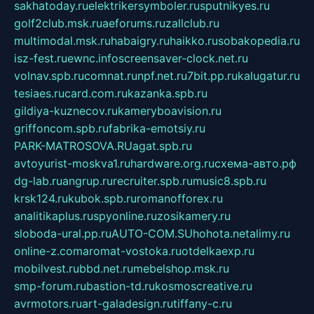
sakhatoday.ru
elektrikersymboler.ru
sputnikyes.ru
golf2club.msk.ru
aeforums.ru
zallclub.ru
multimodal.msk.ru
habaigry.ru
haikko.ru
sobakopedia.ru
isz-fest.ru
ewnc.info
screensaver-clock.net.ru
volnav.spb.ru
comnat.ru
npf.net.ru
7bit.pp.ru
kalugatur.ru
tesiaes.ru
card.com.ru
kazanka.spb.ru
gildiya-kuznecov.ru
kameryboavision.ru
griffoncom.spb.ru
fabrika-emotsiy.ru
PARK-MATROSOVA.RU
agat.spb.ru
avtoyurist-moskva1.ru
hardware.org.ru
схема-авто.рф
dg-lab.ru
angrup.ru
recruiter.spb.ru
music8.spb.ru
krsk124.ru
kubok.spb.ru
romanofforex.ru
analitikaplus.ru
spyonline.ru
zosikamery.ru
sloboda-ural.pp.ru
AUTO-COM.SU
hohota.net
alimy.ru
online-z.com
aromat-vostoka.ru
otdelkaexp.ru
mobilvest.ru
bbd.net.ru
mebelshop.msk.ru
smp-forum.ru
bastion-td.ru
kosmoscreative.ru
avrmotors.ru
art-galadesign.ru
tiffany-c.ru