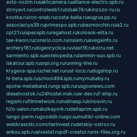
avto-vozim.ru
sakhcamera.ru
alliance-electro.spb.ru
stroyavt.ru
controlweb1.ru
tdsak74.ru
kinzozo-ru.ru
kvotka.ru
iron-snab.ru
costa-bella.ru
eugrus.pp.ru
associaciya39.ru
primexpo.spb.ru
bezmorchin.ru
ia2.ru
cpt21.ru
ispecspb.ru
regahost.ru
kolosok-elita.ru
tae-kwon.ru
consrio.com.ru
insiam.ru
avegainfo.ru
archery161.ru
bigencyclica.ru
vlast16.ru
korru.net
sarmiento.spb.su
extelopedia.ru
lammin-suo.spb.ru
iskatour.spb.ru
snpi.org.ru
running-line.ru
krygeva-spa.ru
chel.net.ru
rust-loco.ru
dugshop.ru
hl-beta.spb.ru
school494.spb.ru
mymubaby.ru
epoha-metalband.ru
ngr.spb.ru
rusgosnews.com
dieselvostok.ru
24hostel.msk.ru
w-dev.ru
f-ship.ru
regsmi.ru
filmnetwork.ru
malinasp.ru
kinosvin.ru
h2o-salon.ru
malutkayork.ru
deltaprim.spb.ru
tango-perm.ru
gooddir.ru
sgv.su
multiki-online.com
webkrasotki.com
cherinvest.ru
detskiy-ostrov.ru
ankou.spb.ru
alvesta1.ru
pdf-creator.ru
nix-files.org.ru