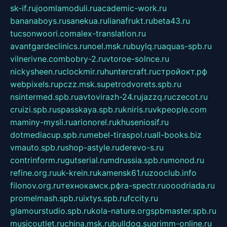
sk-if.ru
joomlamoduli.ru
academic-work.ru
bananaboys.ru
sanekua.ru
lianafrukt.ru
beta43.ru
tucsonwoori.com
alex-translation.ru
avantgardeclinics.ru
noel.msk.ru
buylq.ru
aquas-spb.ru
vilnerivne.com
bobry-2.ru
vtoroe-solnce.ru
nickysheen.ru
clockmir.ru
huntercraft.ru
стройокт.рф
webpixels.ru
pczz.msk.su
petrodvorets.spb.ru
nsintermed.spb.ru
avtovirazh-24.ru
jazzq.ru
czecot.ru
cruizi.spb.ru
spasskaya.spb.ru
kniris.ru
vkpeople.com
maminy-mysli.ru
arionorel.ru
khuseniosif.ru
dotmediacup.spb.ru
mebel-tiraspol.ru
all-books.biz
vmauto.spb.ru
shop-astyle.ru
derevo-s.ru
contrinform.ru
gutserial.ru
mdrussia.spb.ru
monod.ru
refine.org.ru
uk-krein.ru
kamensk61.ru
zooclub.info
filonov.org.ru
технокамск.рф
ra-spectr.ru
ooodriada.ru
promelmash.spb.ru
ixtys.spb.ru
fccity.ru
glamourstudio.spb.ru
kola-nature.org
spbmaster.spb.ru
musicoutlet.ru
china.msk.ru
bulldog.su
grimm-online.ru