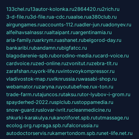
133chel.ru
13autor-kolonka.ru
2864420.ru
2rich.ru
3-d-file.ru
3d-file.ru
a-cdc.ru
aalse.ru
a380club.ru
airgungames.ru
accounts-112.ru
adler-jun.ru
adonyev.ru
alfeihavsalnassr.ru
altaipant.ru
argentinamia.ru
aria-family.ru
arkrym.ru
ashanet.ru
belgorod-day.ru
bankaribi.ru
bandamn.ru
bigfatcc.ru
blagodarenie-spb.ru
borodino-media.ru
card-voice.ru
cardvoice.ru
zed-online.ru
zvonitut.ru
zebra-tlt.ru
zarafshan.ru
york-life.ru
vintovoykompressor.ru
vladivostok-map.ru
vlknrussia.ru
wasabi-shop.ru
webamator.ru
zaryna.ru
youtubefree.ru
x-ton.ru
trade-farm.ru
tajuncos.ru
taksu.ru
tor-lyubov-i-grom.ru
spayderhed-2022.ru
splclub.ru
stoppamedia.ru
snow-guard.ru
slovar-ivrit.ru
cleanmedicine.ru
shkurki-karakulya.ru
kanotiforet.spb.ru
tutmassage.ru
ecolog.org.ru
praga.spb.ru
falcorussia.ru
autodoctorservis.ru
kamertondom.spb.ru
net-life.net.ru