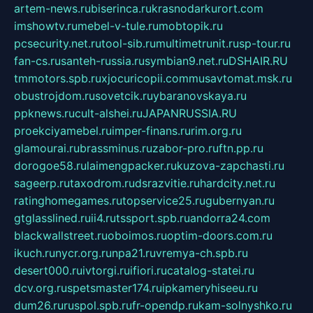
artem-news.ru
biserinca.ru
krasnodarkurort.com
imshowtv.ru
mebel-v-tule.ru
mobtopik.ru
pcsecurity.net.ru
tool-sib.ru
multimetrunit.ru
sp-tour.ru
fan-cs.ru
santeh-russia.ru
symbian9.net.ru
DSHAIR.RU
tmmotors.spb.ru
xjocuricopii.com
musavtomat.msk.ru
obustrojdom.ru
sovetcik.ru
ybaranovskaya.ru
ppknews.ru
cult-alshei.ru
JAPANRUSSIA.RU
proekciyamebel.ru
imper-finans.ru
rim.org.ru
glamourai.ru
brassminus.ru
zabor-pro.ru
ftn.pp.ru
dorogoe58.ru
laimengpacker.ru
kuzova-zapchasti.ru
sageerp.ru
taxodrom.ru
dsrazvitie.ru
hardcity.net.ru
ratinghomegames.ru
topservice25.ru
gubernyan.ru
gtglasslined.ru
ii4.ru
tssport.spb.ru
andorra24.com
blackwallstreet.ru
oboimos.ru
optim-doors.com.ru
ikuch.ru
nycr.org.ru
npa21.ru
vremya-ch.spb.ru
desert000.ru
ivtorgi.ru
ifiori.ru
catalog-statei.ru
dcv.org.ru
spetsmaster174.ru
ipkameryhiseeu.ru
dum26.ru
ruspol.spb.ru
fr-opendp.ru
kam-solnyshko.ru