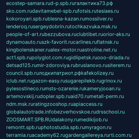
ecostep-samara.ru
d-p.spb.ru
галактика73.рф
sko.com.ru
davitamebel-spb.ru
fotsis.ru
tesiaes.ru
kokoroyari.spb.ru
blesna-kazan.ru
mossilver.ru
lenderoq.ru
sergeydobrin.ru
tochkazvuka.msk.ru
people-of-art.ru
bezzubova.ru
clubtibet.ru
orior-aks.ru
dynamoauto.ru
szk-favorit.ru
carlines.ru
flatnsk.ru
kingbolenskaner.ru
alex-motor.ru
astroline.net.ru
act1.spb.ru
polyglot.com.ru
gidlipetsk.ru
ooo-driada.ru
detsad125.ru
mir-zdoroviya.ru
bruslanovo.ru
siterem.ru
council.spb.ru
лодкипатриот.рф
kafekolizey.ru
iclub.net.ru
gazon-easy.ru
sugarepilekb.ru
grinox.ru
pylesostineco.ru
msts-ozarenie.ru
kameryjooan.ru
artemovskij.ru
dopler.spb.ru
aid70.ru
metall-perm.ru
ndm.msk.ru
ratingzooshop.ru
apiaccess.ru
globalautotrade.info
bezverhovskoe.ru
drsschool.ru
ZOOSMART.SPB.RU
dalakony.ru
medikijob.ru
remontt.spb.ru
photostudia.spb.ru
myragon.ru
terramia.ru
academy62.ru
gardengallereya.ru
rti.com.ru