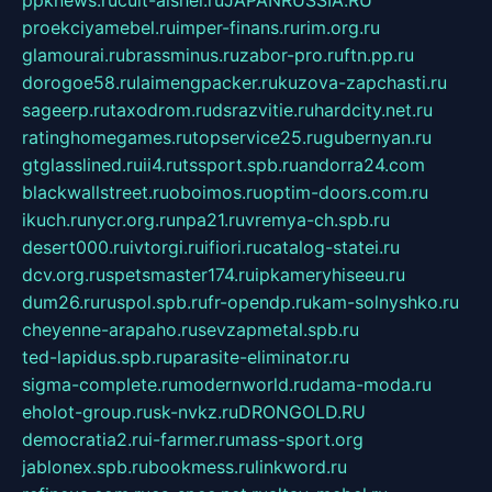
proekciyamebel.ru
imper-finans.ru
rim.org.ru
glamourai.ru
brassminus.ru
zabor-pro.ru
ftn.pp.ru
dorogoe58.ru
laimengpacker.ru
kuzova-zapchasti.ru
sageerp.ru
taxodrom.ru
dsrazvitie.ru
hardcity.net.ru
ratinghomegames.ru
topservice25.ru
gubernyan.ru
gtglasslined.ru
ii4.ru
tssport.spb.ru
andorra24.com
blackwallstreet.ru
oboimos.ru
optim-doors.com.ru
ikuch.ru
nycr.org.ru
npa21.ru
vremya-ch.spb.ru
desert000.ru
ivtorgi.ru
ifiori.ru
catalog-statei.ru
dcv.org.ru
spetsmaster174.ru
ipkameryhiseeu.ru
dum26.ru
ruspol.spb.ru
fr-opendp.ru
kam-solnyshko.ru
cheyenne-arapaho.ru
sevzapmetal.spb.ru
ted-lapidus.spb.ru
parasite-eliminator.ru
sigma-complete.ru
modernworld.ru
dama-moda.ru
eholot-group.ru
sk-nvkz.ru
DRONGOLD.RU
democratia2.ru
i-farmer.ru
mass-sport.org
jablonex.spb.ru
bookmess.ru
linkword.ru