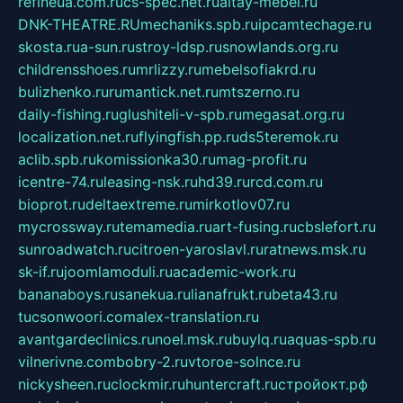
refineua.com.ru
cs-spec.net.ru
altay-mebel.ru
DNK-THEATRE.RU
mechaniks.spb.ru
ipcamtechage.ru
skosta.ru
a-sun.ru
stroy-ldsp.ru
snowlands.org.ru
childrensshoes.ru
mrlizzy.ru
mebelsofiakrd.ru
bulizhenko.ru
rumantick.net.ru
mtszerno.ru
daily-fishing.ru
glushiteli-v-spb.ru
megasat.org.ru
localization.net.ru
flyingfish.pp.ru
ds5teremok.ru
aclib.spb.ru
komissionka30.ru
mag-profit.ru
icentre-74.ru
leasing-nsk.ru
hd39.ru
rcd.com.ru
bioprot.ru
deltaextreme.ru
mirkotlov07.ru
mycrossway.ru
temamedia.ru
art-fusing.ru
cbslefort.ru
sunroadwatch.ru
citroen-yaroslavl.ru
ratnews.msk.ru
sk-if.ru
joomlamoduli.ru
academic-work.ru
bananaboys.ru
sanekua.ru
lianafrukt.ru
beta43.ru
tucsonwoori.com
alex-translation.ru
avantgardeclinics.ru
noel.msk.ru
buylq.ru
aquas-spb.ru
vilnerivne.com
bobry-2.ru
vtoroe-solnce.ru
nickysheen.ru
clockmir.ru
huntercraft.ru
стройокт.рф