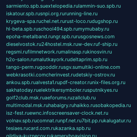
sarmiento.spb.su
extelopedia.ru
lammin-suo.spb.ru
iskatour.spb.ru
snpi.org.ru
running-line.ru
krygeva-spa.ru
chel.net.ru
rust-loco.ru
dugshop.ru
hl-beta.spb.ru
school494.spb.ru
mymubaby.ru
epoha-metalband.ru
ngr.spb.ru
rusgosnews.com
dieselvostok.ru
24hostel.msk.ru
w-dev.ru
f-ship.ru
regsmi.ru
filmnetwork.ru
malinasp.ru
kinosvin.ru
h2o-salon.ru
malutkayork.ru
deltaprim.spb.ru
tango-perm.ru
gooddir.ru
sgv.su
multiki-online.com
webkrasotki.com
cherinvest.ru
detskiy-ostrov.ru
ankou.spb.ru
alvesta1.ru
pdf-creator.ru
nix-files.org.ru
sakhatoday.ru
elektrikersymboler.ru
sputnikyes.ru
golf2club.msk.ru
aeforums.ru
zallclub.ru
multimodal.msk.ru
habaigry.ru
haikko.ru
sobakopedia.ru
isz-fest.ru
ewnc.info
screensaver-clock.net.ru
volnav.spb.ru
comnat.ru
npf.net.ru
7bit.pp.ru
kalugatur.ru
tesiaes.ru
card.com.ru
kazanka.spb.ru
gildiya-kuznecov.ru
kameryboavision.ru