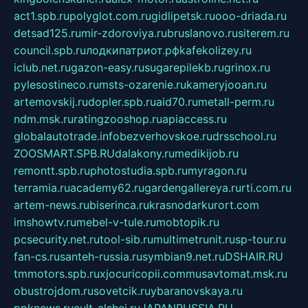
act1.spb.ru
polyglot.com.ru
gidlipetsk.ru
ooo-driada.ru
detsad125.ru
mir-zdoroviya.ru
bruslanovo.ru
siterem.ru
council.spb.ru
лодкипатриот.рф
kafekolizey.ru
iclub.net.ru
gazon-easy.ru
sugarepilekb.ru
grinox.ru
pylesostineco.ru
msts-ozarenie.ru
kameryjooan.ru
artemovskij.ru
dopler.spb.ru
aid70.ru
metall-perm.ru
ndm.msk.ru
ratingzooshop.ru
apiaccess.ru
globalautotrade.info
bezverhovskoe.ru
drsschool.ru
ZOOSMART.SPB.RU
dalakony.ru
medikijob.ru
remontt.spb.ru
photostudia.spb.ru
myragon.ru
terramia.ru
academy62.ru
gardengallereya.ru
rti.com.ru
artem-news.ru
biserinca.ru
krasnodarkurort.com
imshowtv.ru
mebel-v-tule.ru
mobtopik.ru
pcsecurity.net.ru
tool-sib.ru
multimetrunit.ru
sp-tour.ru
fan-cs.ru
santeh-russia.ru
symbian9.net.ru
DSHAIR.RU
tmmotors.spb.ru
xjocuricopii.com
musavtomat.msk.ru
obustrojdom.ru
sovetcik.ru
ybaranovskaya.ru
ppknews.ru
cult-alshei.ru
JAPANRUSSIA.RU