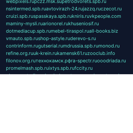
webpixels.ru
pczz.msk.su
petrodvorets.spb.ru
nsintermed.spb.ru
avtovirazh-24.ru
jazzq.ru
czecot.ru
cruizi.spb.ru
spasskaya.spb.ru
kniris.ru
vkpeople.com
maminy-mysli.ru
arionorel.ru
khuseniosif.ru
dotmediacup.spb.ru
mebel-tiraspol.ru
all-books.biz
vmauto.spb.ru
shop-astyle.ru
derevo-s.ru
contrinform.ru
gutserial.ru
mdrussia.spb.ru
monod.ru
refine.org.ru
uk-krein.ru
kamensk61.ru
zooclub.info
filonov.org.ru
технокамск.рф
ra-spectr.ru
ooodriada.ru
promelmash.spb.ru
ixtys.spb.ru
fccity.ru
glamourstudio.spb.ru
kola-nature.org
spbmaster.spb.ru
musicoutlet.ru
china.msk.ru
bulldog.su
grimm-online.ru
outlander.net.ru
maga.spb.ru
anime-sell.ru
keseloy.ru
газприборсервис.рф
karmin.spb.ru
shekswood.ru
tischlermebel.ru
automall66.ru
mag-vladimir.ru
yardbar.ru
kiwitour.spb.ru
indesign.com.ru
freestylemebel.ru
bany-samara.ru
rsei.ru
naidisvoyput.ru
mgsn-invest.ru
ipkamerasannce.ru