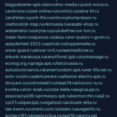
blagodarenie-spb.ru
borodino-media.ru
card-voice.ru
cardvoice.ru
zed-online.ru
zvonitut.ru
zebra-tlt.ru
zarafshan.ru
york-life.ru
vintovoykompressor.ru
vladivostok-map.ru
vlknrussia.ru
wasabi-shop.ru
webamator.ru
zaryna.ru
youtubefree.ru
x-ton.ru
trade-farm.ru
tajuncos.ru
taksu.ru
tor-lyubov-i-grom.ru
spayderhed-2022.ru
splclub.ru
stoppamedia.ru
snow-guard.ru
slovar-ivrit.ru
cleanmedicine.ru
shkurki-karakulya.ru
kanotiforet.spb.ru
tutmassage.ru
ecolog.org.ru
praga.spb.ru
falcorussia.ru
autodoctorservis.ru
kamertondom.spb.ru
net-life.net.ru
avto-vozim.ru
sakhcamera.ru
alliance-electro.spb.ru
stroyavt.ru
controlweb1.ru
tdsak74.ru
kinzozo-ru.ru
kvotka.ru
iron-snab.ru
costa-bella.ru
eugrus.pp.ru
associaciya39.ru
primexpo.spb.ru
bezmorchin.ru
ia2.ru
cpt21.ru
ispecspb.ru
regahost.ru
kolosok-elita.ru
tae-kwon.ru
consrio.com.ru
insiam.ru
avegainfo.ru
archery161.ru
bigencyclica.ru
vlast16.ru
korru.net