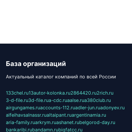
База организаций
Актуальный каталог компаний по всей России
133chel.ru
13autor-kolonka.ru
2864420.ru
2rich.ru
3-d-file.ru
3d-file.ru
a-cdc.ru
aalse.ru
a380club.ru
airgungames.ru
accounts-112.ru
adler-jun.ru
adonyev.ru
alfeihavsalnassr.ru
altaipant.ru
argentinamia.ru
aria-family.ru
arkrym.ru
ashanet.ru
belgorod-day.ru
bankaribi.ru
bandamn.ru
bigfatcc.ru