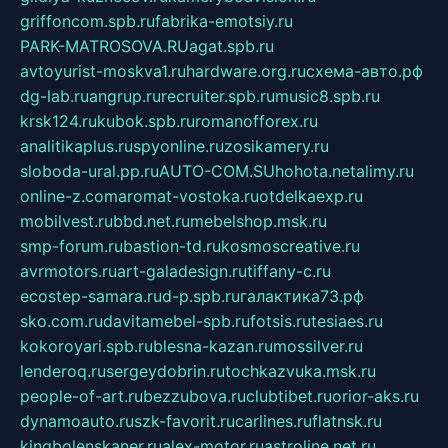
griffoncom.spb.ru
fabrika-emotsiy.ru
PARK-MATROSOVA.RU
agat.spb.ru
avtoyurist-moskva1.ru
hardware.org.ru
схема-авто.рф
dg-lab.ru
angrup.ru
recruiter.spb.ru
music8.spb.ru
krsk124.ru
kubok.spb.ru
romanofforex.ru
analitikaplus.ru
spyonline.ru
zosikamery.ru
sloboda-ural.pp.ru
AUTO-COM.SU
hohota.net
alimy.ru
online-z.com
aromat-vostoka.ru
otdelkaexp.ru
mobilvest.ru
bbd.net.ru
mebelshop.msk.ru
smp-forum.ru
bastion-td.ru
kosmoscreative.ru
avrmotors.ru
art-galadesign.ru
tiffany-c.ru
ecostep-samara.ru
d-p.spb.ru
галактика73.рф
sko.com.ru
davitamebel-spb.ru
fotsis.ru
tesiaes.ru
kokoroyari.spb.ru
blesna-kazan.ru
mossilver.ru
lenderoq.ru
sergeydobrin.ru
tochkazvuka.msk.ru
people-of-art.ru
bezzubova.ru
clubtibet.ru
orior-aks.ru
dynamoauto.ru
szk-favorit.ru
carlines.ru
flatnsk.ru
kingbolenskaner.ru
alex-motor.ru
astroline.net.ru